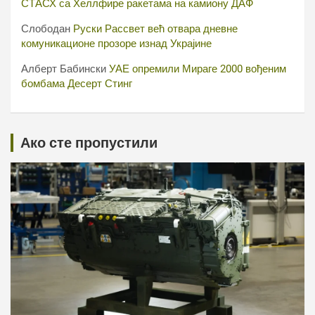
СТАСХ са Хеллфире ракетама на камиону ДАФ
Слободан
Руски Рассвет већ отвара дневне
комуникационе прозоре изнад Украјине
Алберт Бабински
УАЕ опремили Мираге 2000 вођеним
бомбама Десерт Стинг
Ако сте пропустили