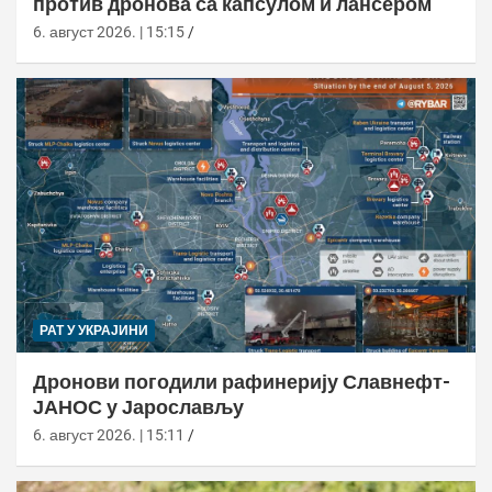
против дронова са капсулом и лансером
6. август 2026. | 15:15
РАТ У УКРАЈИНИ
Дронови погодили рафинерију Славнефт-
ЈАНОС у Јарослављу
6. август 2026. | 15:11