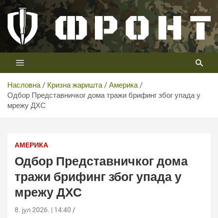
Скип
то
цонтент
Први војни канал у Србији
Телевизија ФРОНТ
Насловна
Кризна жаришта
Америка
Одбор Представничког дома тражи брифинг због упада у
мрежу ДХС
Одбор Представничког дома тражи брифинг због упада
у мрежу ДХС
АМЕРИКА
Одбор Представничког дома
тражи брифинг због упада у
мрежу ДХС
8. јул 2026. | 14:40