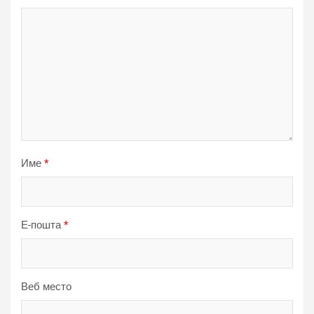
Име
*
Е-пошта
*
Веб место