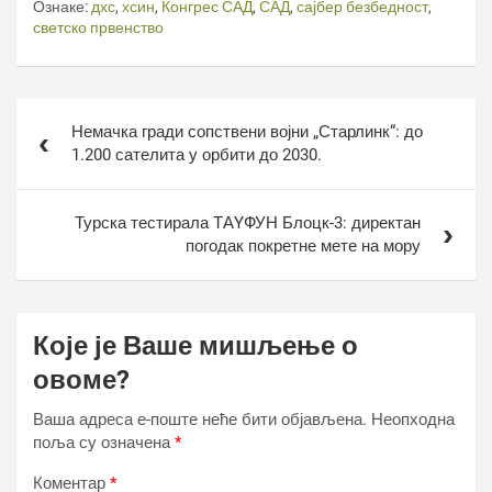
Ознаке:
дхс
,
хсин
,
Конгрес САД
,
САД
,
сајбер безбедност
,
светско првенство
Кретање
Немачка гради сопствени војни „Старлинк“: до
чланка
1.200 сателита у орбити до 2030.
Турска тестирала ТАYФУН Блоцк-3: директан
погодак покретне мете на мору
Које је Ваше мишљење о
овоме?
Ваша адреса е-поште неће бити објављена.
Неопходна
поља су означена
*
Коментар
*