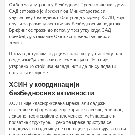
Одбор за унутрашњу безбедност Представничког дома
САД затражио је брифинг од Министарства за
унутрашњу безбедност због упада у мрежу ХСИН, која
служи за размену осетљивих безбедносних података.
Брифинг се тражи до петка, у тренутку када САД
обезбеђују утакмице Светског првенства широм
земље.
Према доступним подацима, хакери су у систем ушли
негде између краја маја и почетка јуна. Још није
утврђено ко стоји иза напада, нити да ли су подаци
преузети из мреже.
ХСИН у координацији
безбедносних активности
ХСИН није класификована мрежа, али садржи
осетљиве информације које користе савезне, државне,
локалне, територијалне, племенске, међународне и
приватне структуре. Преко те мреже приступа се
подацима, координишу се операције, размењују захтеви