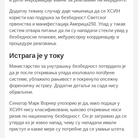
и деле информације важне за реаговање на инциденте.
Додатну тежину случају даје чињеница да се ХСИН
користи као подршка за безбедност Светског
првенства и манифестација Америца250. Упад у такав
систем отвара питање да ли су нападачи стекли увид у
безбедносне планове, међуресорну координацију и
процедуре реаговања.
Истрага је у току
Министарство за унутрашњу безбедност потврдило је
да је после откривања упада изоловало погођене
системе, ублажило рањивост и покренуло опсежну
форензичку истрагу. Додатни детаљи за сада нису
објављени.
Сенатор Марк Ворнер упозорио је да, иако подаци у
ХСИН нису класификовани, њихово откривање носи
ризик по националну безбедност. Он је затражио да се
утврди ко је извео напад, чему су нападачи имали
приступ и какве мере су потребне да се умањи штета.