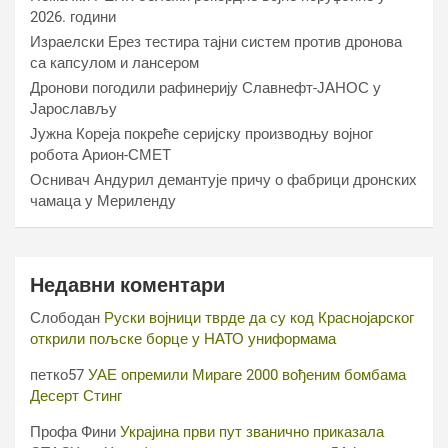
2026. години
Израелски Ерез тестира тајни систем против дронова
са капсулом и лансером
Дронови погодили рафинерију Славнефт-ЈАНОС у
Јарослављу
Јужна Кореја покреће серијску производњу војног
робота Арион-СМЕТ
Оснивач Андурил демантује причу о фабрици дронских
чамаца у Мериленду
Недавни коментари
Слободан
Руски војници тврде да су код Краснојарског
открили пољске борце у НАТО униформама
петко57
УАЕ опремили Мираге 2000 вођеним бомбама
Десерт Стинг
Профа Фини
Украјина први пут званично приказала