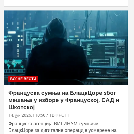
ВОЈНЕ ВЕСТИ
Француска сумња на БлацкЦоре због
мешања у изборе у Француској, САД и
Шкотској
14. јун 2026. | 10:50
ТВ ФРОНТ
Француска агенција ВИГИНУМ сумњичи
БлацкЦоре за дигиталне операције усмерене на