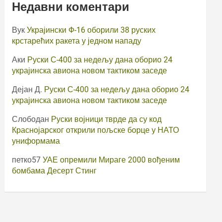
Недавни коментари
Вук
Украјински Ф-16 оборили 38 руских
крстарећих ракета у једном нападу
Аки
Руски С-400 за недељу дана оборио 24
украјинска авиона новом тактиком заседе
Дејан Д.
Руски С-400 за недељу дана оборио 24
украјинска авиона новом тактиком заседе
Слободан
Руски војници тврде да су код
Краснојарског открили пољске борце у НАТО
униформама
петко57
УАЕ опремили Мираге 2000 вођеним
бомбама Десерт Стинг