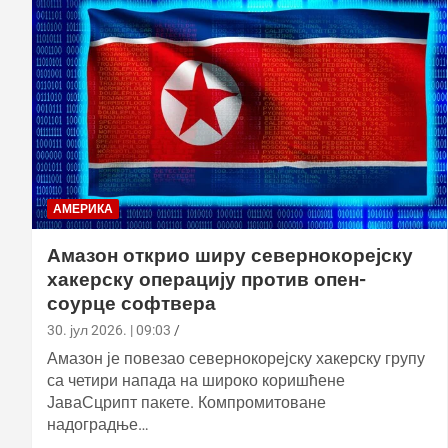
АМЕРИКА
Амазон открио ширу севернокорејску
хакерску операцију против опен-
соурце софтвера
30. јул 2026. | 09:03
Амазон је повезао севернокорејску хакерску групу
са четири напада на широко коришћене
ЈаваСцрипт пакете. Компромитоване
надоградње…