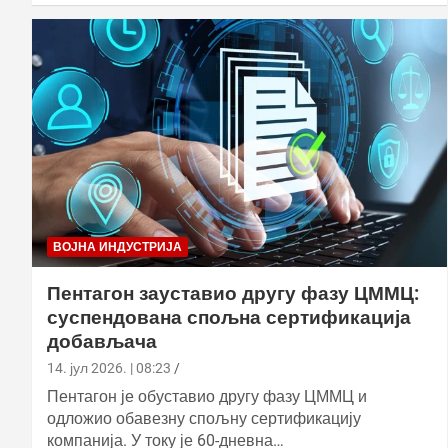
ВОЈНА ИНДУСТРИЈА
Пентагон зауставио другу фазу ЦММЦ:
суспендована спољна сертификација
добављача
14. јул 2026. | 08:23
Пентагон је обуставио другу фазу ЦММЦ и
одложио обавезну спољну сертификацију
компанија. У току је 60-дневна…