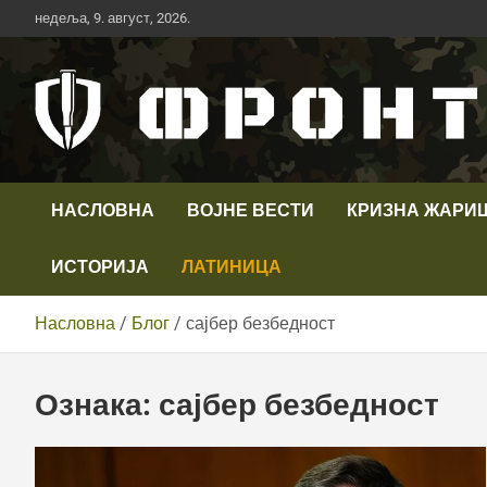
Скип
недеља, 9. август, 2026.
то
цонтент
Први војни канал у Србији
Телевизија ФРОНТ
НАСЛОВНА
ВОЈНЕ ВЕСТИ
КРИЗНА ЖАРИ
ИСТОРИЈА
ЛАТИНИЦА
Насловна
Блог
сајбер безбедност
Ознака:
сајбер безбедност