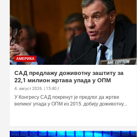
АМЕРИКА
САД предлажу доживотну заштиту за
22,1 милион жртава упада у ОПМ
4. август 2026. | 15:40
У Конгресу САД покренут је предлог да жртве
великог упада у ОПМ из 2015. добију доживотну…