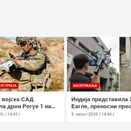
ДУСТРИЈА
НАОРУЖАЊЕ
 војска САД
Индија представила 
ла дрон Рогуе 1 на
Еагле, преносни пре
 вежби у
дронова са АИ наво
6. | 14:45
9. август 2026. | 14:40
рнији