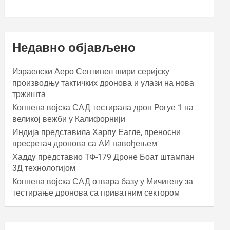
Недавно објављено
Израелски Аеро Сентинел шири серијску
производњу тактичких дронова и улази на нова
тржишта
Копнена војска САД тестирала дрон Рогуе 1 на
великој вежби у Калифорнији
Индија представила Харпy Еагле, преносни
пресретач дронова са АИ навођењем
Хаддy представио ТФ-179 Дроне Боат штампан
3Д технологијом
Копнена војска САД отвара базу у Мичигену за
тестирање дронова са приватним сектором