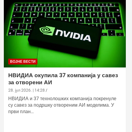
ВОЈНЕ ВЕСТИ
НВИДИА окупила 37 компанија у савез
за отворени АИ
28. јул 2026. | 14:28
НВИДИА и 37 технолошких компанија покренуле
су савез за подршку отвореним АИ моделима. У
први план…