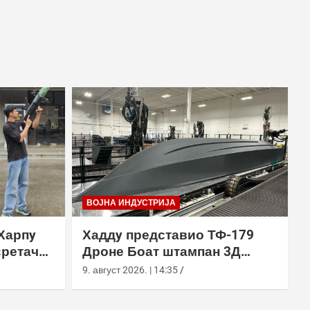
ВОЈНА ИНДУСТРИЈА
Харпy
Хаддy представио ТФ-179
сретач
Дроне Боат штампан 3Д
ђењем
технологијом
9. август 2026. | 14:35