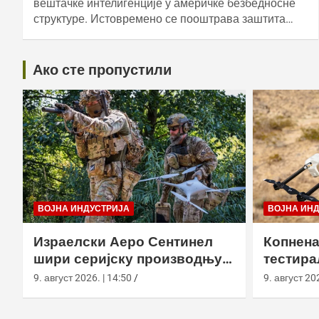
вештачке интелигенције у америчке безбедносне
структуре. Истовремено се пооштрава заштита…
Ако сте пропустили
ВОЈНА ИНДУСТРИЈА
ВОЈНА ИН
Израелски Аеро Сентинел
Копнена
шири серијску производњу
тестира
тактичких дронова и улази
великој
9. август 2026. | 14:50
9. август 202
на нова тржишта
Калифо