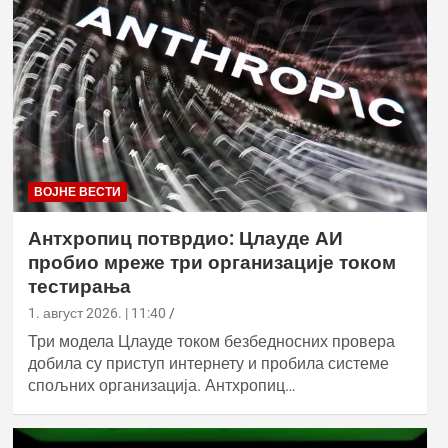
ВОЈНЕ ВЕСТИ
Антхропиц потврдио: Цлауде АИ
пробио мреже три организације током
тестирања
1. август 2026. | 11:40
Три модела Цлауде током безбедносних провера
добила су приступ интернету и пробила системе
спољних организација. Антхропиц…