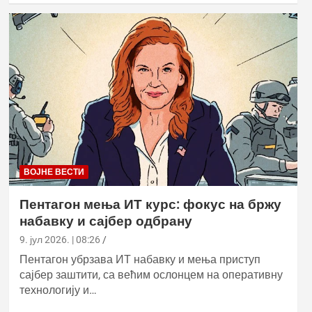
ВОЈНЕ ВЕСТИ
Пентагон мења ИТ курс: фокус на бржу
набавку и сајбер одбрану
9. јул 2026. | 08:26
Пентагон убрзава ИТ набавку и мења приступ
сајбер заштити, са већим ослонцем на оперативну
технологију и…