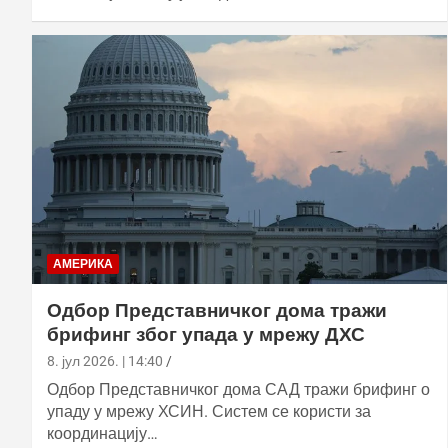
АМЕРИКА
Одбор Представничког дома тражи
брифинг због упада у мрежу ДХС
8. јул 2026. | 14:40
Одбор Представничког дома САД тражи брифинг о
упаду у мрежу ХСИН. Систем се користи за
координацију…