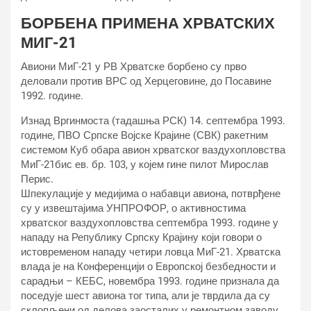
БОРБЕНА ПРИМЕНА ХРВАТСКИХ
МИГ-21
Авиони МиГ-21 у РВ Хрватске борбено су прво
деловали против ВРС од Херцеговине, до Посавине
1992. године.
Изнад Вргинмоста (тадашња РСК) 14. септембра 1993.
године, ПВО Српске Војске Крајине (СВК) ракетним
системом Куб обара авион хрватског ваздухопловства
МиГ-21бис ев. бр. 103, у којем гине пилот Мирослав
Перис.
Шпекулације у медијима о набавци авиона, потврђене
су у извештајима УНПРОФОР, о активностима
хрватског ваздухопловства септембра 1993. године у
нападу на Републику Српску Крајину који говори о
истовременом нападу четири ловца МиГ-21. Хрватска
влада је на Конференцији о Европској безбедности и
сарадњи – КЕБС, новембра 1993. године признала да
поседује шест авиона тог типа, али је тврдила да су
склопљени од делова заосталих у ремонтном заводу