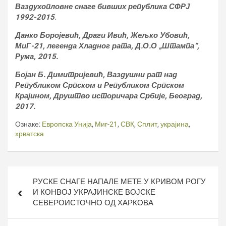
Ваздухопловне снаге бивших република СФРЈ
1992-2015
.
Данко Боројевић, Драги Ивић, Жељко Убовић,
МиГ-21, легенда Хладног рата, Д.О.О „Штампа“,
Рума, 2015.
Бојан Б. Димитријевић, Ваздушни рат над
Републиком Српском и Републиком Српском
Крајином, Друштво историчара Србије, Београд,
2017.
Ознаке:
Европска Унија
,
Миг-21
,
СВК
,
Сплит
,
украјина
,
хрватска
Кретање
РУСКЕ СНАГЕ НАПАЛЕ МЕТЕ У КРИВОМ РОГУ
чланка
И КОНВОЈ УКРАЈИНСКЕ ВОЈСКЕ
СЕВЕРОИСТОЧНО ОД ХАРКОВА