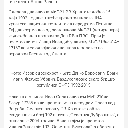
гине пилот Антон Радош.
Следећа два авиона МиГ-21 РВ Хрватске добија 15.
маја 1992. године, такође прелетом пилота ЈНА
хрватске националности и то са аеродрома Поникве.
Тај дан формација од осам авиона МиГ-21 (четири пара)
је увежбавала програм за Дан РВ и ПВО. Први је
полетео пилот Ивица Ивандић у авиону МиГ-21бис-САУ
17167 који се одвојио од свог пара и одлетео на
аеродром Ресник код Сплита.
Фото: Извор сцренсхоот књиге Данко Боројевић, Драги
Ивић, Жељко Убовић, Ваздухопловне снаге бивших
република СФРЈ 1992-2015.
Након њега пилот Иван Селак авионом МиГ-21бис-
Лазур 17235 врши прелетање на аеродром Плесо код
Загреба. Селаков авион у РВ Хрватске добија
евиденцијски број 102 и назив „Осветник Дубровника“, а
отписан је 2004. године. Авион којим је прелетео
Ивандић постаје 103 „Осветник Вуковара“, а оборен је