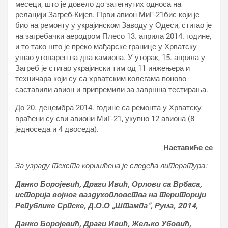
месеци, што је довело до затегнутих односа на
релацији Загреб-Кијев. Први авион МиГ-21бис који је
био на ремонту у украјинском Заводу у Одеси, стигао је
на загребачки аеродром Плесо 13. априла 2014. године,
и то тако што је преко мађарске границе у Хрватску
ушао утоварен на два камиона. У уторак, 15. априла у
Загреб је стигао украјински тим од 11 инжењера и
техничара који су са хрватским колегама поново
саставили авион и припремили за завршна тестирања.
До 20. децембра 2014. године са ремонта у Хрватску
враћени су сви авиони МиГ-21, укупно 12 авиона (8
једноседа и 4 двоседа).
Наставиће се
За узраду текста коришћена је следећа литература:
Данко Боројевић, Драги Ивић, Орлови са Врбаса,
историја војног ваздухопловства на територији
Републике Српске, Д.О.О „Штампа“, Рума, 2014,
Данко Боројевић, Драги Ивић, Жељко Убовић,