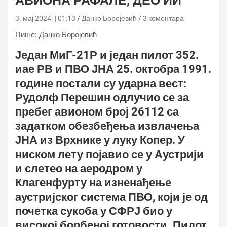
АВИОНА РАФАЛЕ, ДЕО ИИ
3. мај 2024. | 01:13
Данко Боројевић
3 коментара
Пише: Данко Боројевић
Један МиГ-21Р и један пилот 352.
иае РВ и ПВО ЈНА 25. октобра 1991.
године постали су ударна вест:
Рудолф Перешин одлучио се за
пребег авионом број 26112 са
задатком обезбеђења извлачења
ЈНА из Врхнике у луку Копер. У
ниском лету појавио се у Аустрији
и слетео на аеродром у
Клагенфурту на изненађење
аустријског система ПВО, који је од
почетка сукоба у СФРЈ био у
високој борбеној готовости. Пилот