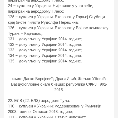
паркиран на аеродрому Плесо;
24 – купљен у Украјини. Није више у употреби,
паркиран на аеродрому Плесо;
125 – купљен у Украјини. Експонат у Горњој Стубици
крај бисте пилота Рудолфа Перешина;
126 – купљен у Украјини. Експонат у Војном комплексу
Турањ – Карловац;
131 – докупљен у Украјини 2014. године;
132 – докупљен у Украјини 2014. године;
133 – докупљен у Украјини 2014. године;
134 – докупљен у Украјини 2014. године;
135 – докупљен у Украјини 2014. године.
књиге Данко Боројевић, Драги Ивић, Жељко Убовић,
Ваздухопловне снаге бивших република СФРЈ 1992-
2015.
22. ЕЛВ (22. ЕЛЗ) аеродром Пула:
110 – купљен у Украјини; модернизован у Румунији
2003. године. Отписан 2013. године;
111 – купљен у Украјини. Статус непознат;