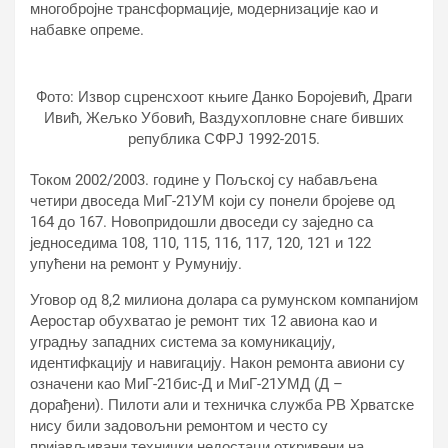
многобројне трансформације, модернизације као и
набавке опреме.
Фото: Извор сцренсхоот књиге Данко Боројевић, Драги
Ивић, Жељко Убовић, Ваздухопловне снаге бивших
република СФРЈ 1992-2015.
Током 2002/2003. године у Пољској су набављена
четири двоседа МиГ-21УМ који су понели бројеве од
164 до 167. Новопридошли двоседи су заједно са
једноседима 108, 110, 115, 116, 117, 120, 121 и 122
упућени на ремонт у Румунију.
Уговор од 8,2 милиона долара са румунском компанијом
Аеростар обухватао је ремонт тих 12 авиона као и
уградњу западних система за комуникацију,
идентифкацију и навигацију. Након ремонта авиони су
означени као МиГ-21бис-Д и МиГ-21УМД (Д –
дорађени). Пилоти али и техничка служба РВ Хрватске
нису били задовољни ремонтом и често су
пријављивани технички недостаци откривени на