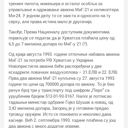
тренинг пилота, инжењера и осталог особља за
управљање и одржавање авиона МиГ-21 и хеликоптера
Ми-24. У једном делу то се заиста и односило на ту
сврху, али права истина мало је другачија.
Такође, Према Националу доступним документима
појављује се податак да је Хрватска плаћала цену од
6,5 до 7 милиона долара по МиГ-у 21 (?).
Од краја августа 1993. године отпочиње набавка авиона
МиГ-21 за потребе РВ Хрватске у Украјини.
Новопристигли авиони биће распоређени у две
ескадриле ловачких ваздухоплова – 21.ЕЛВ и 22. ЕЛВ.
Прва два авиона МиГ-21 купљена су 27. августа 1993.
године по цени од 700000 долара по авиону. То је био
рачун број три у транспорту под шифром „Перо“ са
уруџбеним бројем 512-01-93-3167. Налог је потписао
тадашњи министар одбране Гојко Шушак а новац, од
2,42 милиона долара, Загорец је у готовини предао
трговцу оружјем. Исто се поновило и неколико дана
касније. Већ 2. септембра 1993. године плаћена су још
два авиона с много додатне опреме.