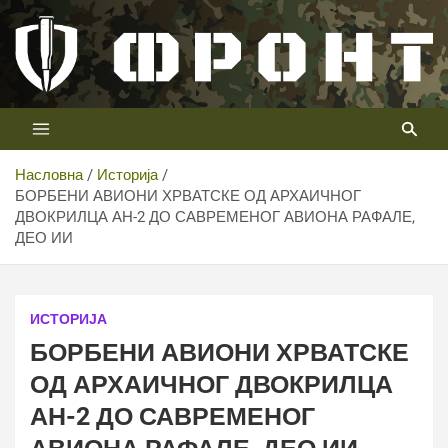
Скип
то
цонтент
Први војни канал у Србији
Телевизија ФРОНТ
Насловна
Историја
БОРБЕНИ АВИОНИ ХРВАТСКЕ ОД АРХАИЧНОГ
ДВОКРИЛЦА АН-2 ДО САВРЕМЕНОГ АВИОНА РАФАЛЕ,
ДЕО ИИ
ИСТОРИЈА
БОРБЕНИ АВИОНИ ХРВАТСКЕ
ОД АРХАИЧНОГ ДВОКРИЛЦА
АН-2 ДО САВРЕМЕНОГ