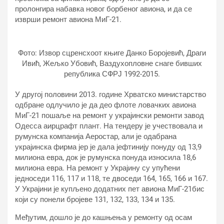
пролонгира набавка новог борбеног авиона, и да се
изврши ремонт авиона МиГ-21.
Фото: Извор сцренсхоот књиге Данко Боројевић, Драги
Ивић, Жељко Убовић, Ваздухопловне снаге бивших
република СФРЈ 1992-2015.
У другој половини 2013. године Хрватско министарство
одбране одлучило је да део флоте ловачких авиона
МиГ-21 пошаље на ремонт у украјински ремонти завод
Одесса аирцрафт плант. На тендеру је учествовала и
румунска компанија Аеростар, али је одабрана
украјинска фирма јер је дала јефтинију понуду од 13,9
милиона евра, док је румунска понуда износила 18,6
милиона евра. На ремонт у Украјину су упућени
једноседи 116, 117 и 118, те двоседи 164, 165, 166 и 167.
У Украјини је купљено додатних пет авиона МиГ-21бис
који су понели бројеве 131, 132, 133, 134 и 135.
Међутим, дошло је до кашњења у ремонту од осам