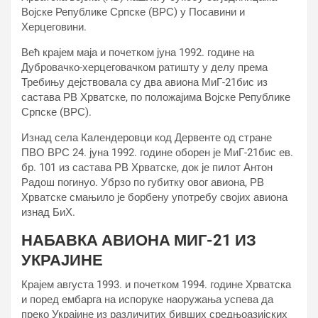
Војске Републике Српске (ВРС) у Посавини и
Херцеговини.
Већ крајем маја и почетком јуна 1992. године на
Дубровачко-херцеговачком ратишту у делу према
Требињу дејствовала су два авиона МиГ-21бис из
састава РВ Хрватске, по положајима Војске Републике
Српске (ВРС).
Изнад села Календеровци код Дервенте од стране
ПВО ВРС 24. јуна 1992. године оборен је МиГ-21бис ев.
бр. 101 из састава РВ Хрватске, док је пилот Антон
Радош погинуо. Убрзо по губитку овог авиона, РВ
Хрватске смањило је борбену употребу својих авиона
изнад БиХ.
НАБАВКА АВИОНА МИГ-21 ИЗ
УКРАЈИНЕ
Крајем августа 1993. и почетком 1994. године Хрватска
и поред ембарга на испоруке наоружања успева да
преко Украјине из различитих бивших средњоазијских