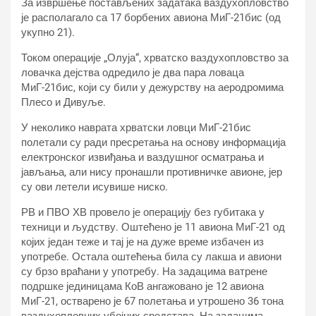
За извршење постављених задатака ваздухопловство
је располагало са 17 борбених авиона МиГ-21бис (од
укупно 21).
Током операције „Олуја“, хрватско ваздухопловство за
ловачка дејства одредило је два пара ловаца
МиГ-21бис, који су били у дежурству на аеродромима
Плесо и Дивуље.
У неколико наврата хрватски ловци МиГ-21бис
полетали су ради пресретања на основу информација
електронског извиђања и ваздушног осматрања и
јављања, али нису пронашли противничке авионе, јер
су ови летели исувише ниско.
РВ и ПВО ХВ провело је операцију без губитака у
техници и људству. Оштећено је 11 авиона МиГ-21 од
којих један теже и тај је на дуже време избачен из
употребе. Остала оштећења била су лакша и авиони
су брзо враћани у употребу. На задацима ватрене
подршке јединицама КоВ ангажовано је 12 авиона
МиГ-21, остварено је 67 полетања и утрошено 36 тона