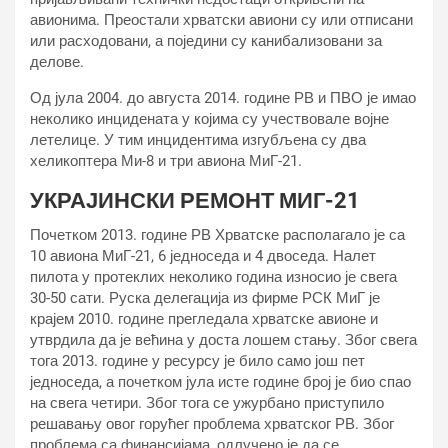
авионима. Преостали хрватски авиони су или отписани
или расходовани, а поједини су канибализовани за
делове.
Од јула 2004. до августа 2014. године РВ и ПВО је имао
неколико инцидената у којима су учествовале војне
летелице. У тим инцидентима изгубљена су два
хеликоптера Ми-8 и три авиона МиГ-21.
УКРАЈИНСКИ РЕМОНТ МИГ-21
Почетком 2013. године РВ Хрватске располагало је са
10 авиона МиГ-21, 6 једноседа и 4 двоседа. Налет
пилота у протеклих неколико година износио је свега
30-50 сати. Руска делегација из фирме РСК МиГ је
крајем 2010. године прегледала хрватске авионе и
утврдила да је већина у доста лошем стању. Због свега
тога 2013. године у ресурсу је било само још пет
једноседа, а почетком јула исте године број је био спао
на свега четири. Због тога се ужурбано приступило
решавању овог горућег проблема хрватског РВ. Због
проблема са финансијама, одлучено је да се