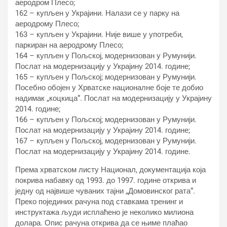
аеродром Плесо;
162 – купљен у Украјини. Налази се у парку на
аеродрому Плесо;
163 – купљен у Украјини. Није више у употреби,
паркиран на аеродрому Плесо;
164 – купљен у Пољској, модернизован у Румунији.
Послат на модернизацију у Украјину 2014. године;
165 – купљен у Пољској; модернизован у Румунији.
Посебно обојен у Хрватске националне боје те добио
надимак „коцкица“. Послат на модернизацију у Украјину
2014. године;
166 – купљен у Пољској; модернизован у Румунији.
Послат на модернизацију у Украјину 2014. године;
167 – купљен у Пољској, модернизован у Румунији.
Послат на модернизацију у Украјину 2014. године.
Према хрватском листу Национал, документација која
покрива набавку од 1993. до 1997. године открива и
једну од највише чуваних тајни „Домовинског рата“.
Преко појединих рачуна под ставкама тренинг и
инструктажа људи исплаћено је неколико милиона
долара. Опис рачуна открива да се њиме плаћао