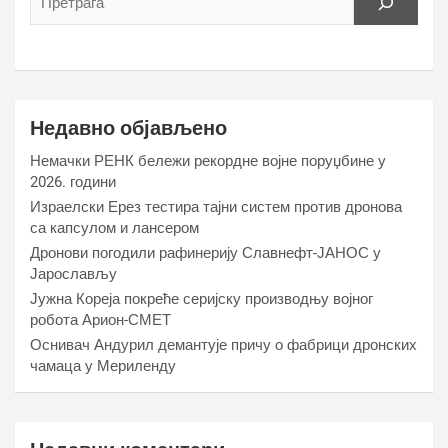
Недавно објављено
Немачки РЕНК бележи рекордне војне поруџбине у
2026. години
Израелски Ерез тестира тајни систем против дронова
са капсулом и лансером
Дронови погодили рафинерију Славнефт-ЈАНОС у
Јарослављу
Јужна Кореја покреће серијску производњу војног
робота Арион-СМЕТ
Оснивач Андурил демантује причу о фабрици дронских
чамаца у Мериленду