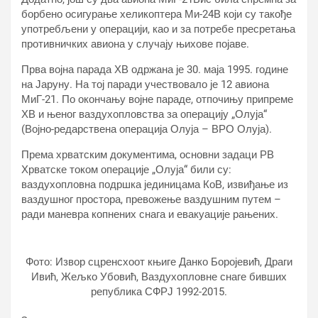
борбено осигурање хеликоптера Ми-24В који су такође
употребљени у операцији, као и за потребе пресретања
противничких авиона у случају њихове појаве.
Прва војна парада ХВ одржана је 30. маја 1995. године
на Јаруну. На тој паради учествовало је 12 авиона
МиГ-21. По окончању војне параде, отпочињу припреме
ХВ и њеног ваздухопловства за операцију „Олуја“
(Војно-редарствена операција Олуја – ВРО Олуја).
Према хрватским документима, основни задаци РВ
Хрватске током операције „Олуја“ били су:
ваздухопловна подршка јединицама КоВ, извиђање из
ваздушног простора, превожење ваздушним путем –
ради маневра копнених снага и евакуације рањених.
Фото: Извор сцренсхоот књиге Данко Боројевић, Драги
Ивић, Жељко Убовић, Ваздухопловне снаге бивших
република СФРЈ 1992-2015.