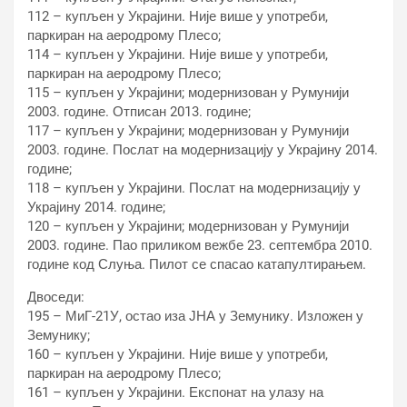
112 – купљен у Украјини. Није више у употреби,
паркиран на аеродрому Плесо;
114 – купљен у Украјини. Није више у употреби,
паркиран на аеродрому Плесо;
115 – купљен у Украјини; модернизован у Румунији
2003. године. Отписан 2013. године;
117 – купљен у Украјини; модернизован у Румунији
2003. године. Послат на модернизацију у Украјину 2014.
године;
118 – купљен у Украјини. Послат на модернизацију у
Украјину 2014. године;
120 – купљен у Украјини; модернизован у Румунији
2003. године. Пао приликом вежбе 23. септембра 2010.
године код Слуња. Пилот се спасао катапултирањем.
Двоседи:
195 – МиГ-21У, остао иза ЈНА у Земунику. Изложен у
Земунику;
160 – купљен у Украјини. Није више у употреби,
паркиран на аеродрому Плесо;
161 – купљен у Украјини. Експонат на улазу на