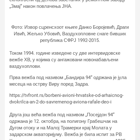
„Змај“ након повлачења ЈНА.
Фото: Извор сцренсхоот књиге Данко Боројевић, Драги
Ивић, Жељко Убовић, Ваздухопловне снаге бивших
република СФРЈ 1992-2015.
Током 1994. године изведене су две интервидовске
вежбе ХВ, у којима су ангажовани новонабављени
ваздухоплови.
Прва вежба под називом „Бандира 94“ одржана је јула
месеца на острву Виру поред Задра.
https://tvfront.rs/borbeni-avioni-hrvatske-od-arhaicnog-
dvokrilca-an-2-do-savremenog-aviona-rafale-deo-i
Друга још већа вежба под називом „Посејдон 94“
одржана је 12. октобра, на полигону Грабешчак на
Дугом отоку и на Малој Трамерки крај Молата у
задарском акваторијуму. Вежба је била испит за РВ