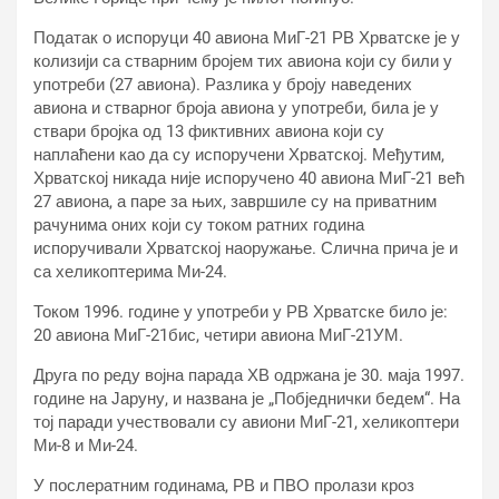
Податак о испоруци 40 авиона МиГ-21 РВ Хрватске је у
колизији са стварним бројем тих авиона који су били у
употреби (27 авиона). Разлика у броју наведених
авиона и стварног броја авиона у употреби, била је у
ствари бројка од 13 фиктивних авиона који су
наплаћени као да су испоручени Хрватској. Међутим,
Хрватској никада није испоручено 40 авиона МиГ-21 већ
27 авиона, а паре за њих, завршиле су на приватним
рачунима оних који су током ратних година
испоручивали Хрватској наоружање. Слична прича је и
са хеликоптерима Ми-24.
Током 1996. године у употреби у РВ Хрватске било је:
20 авиона МиГ-21бис, четири авиона МиГ-21УМ.
Друга по реду војна парада ХВ одржана је 30. маја 1997.
године на Јаруну, и названа је „Побједнички бедем“. На
тој паради учествовали су авиони МиГ-21, хеликоптери
Ми-8 и Ми-24.
У послератним годинама, РВ и ПВО пролази кроз