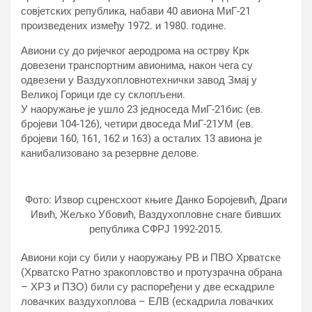
совјетских република, набави 40 авиона МиГ-21
произведених између 1972. и 1980. године.
Авиони су до ријечког аеродрома на острву Крк
довезени транспортним авионима, након чега су
одвезени у Ваздухопловнотехнички завод Змај у
Великој Горици где су склопљени.
У наоружање је ушло 23 једноседа МиГ-21бис (ев.
бројеви 104-126), четири двоседа МиГ-21УМ (ев.
бројеви 160, 161, 162 и 163) а осталих 13 авиона је
канибализовано за резервне делове.
Фото: Извор сцренсхоот књиге Данко Боројевић, Драги
Ивић, Жељко Убовић, Ваздухопловне снаге бивших
република СФРЈ 1992-2015.
Авиони који су били у наоружању РВ и ПВО Хрватске
(Хрватско Ратно зракопловство и протузрачна обрана
– ХРЗ и ПЗО) били су распоређени у две ескадриле
ловачких ваздухоплова – ЕЛВ (ескадрила ловачких