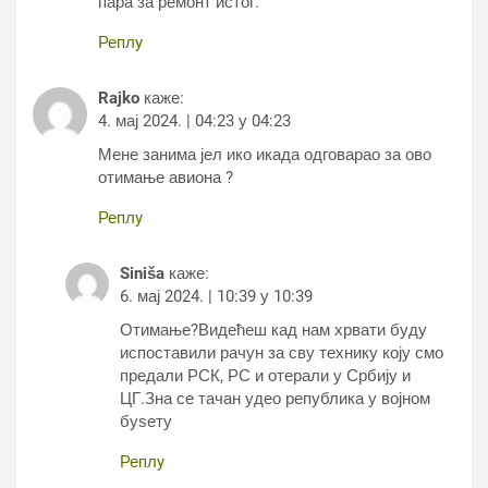
пара за ремонт истог.
Реплy
Rajko
каже:
4. мај 2024. | 04:23 у 04:23
Мене занима јел ико икада одговарао за ово
отимање авиона ?
Реплy
Siniša
каже:
6. мај 2024. | 10:39 у 10:39
Отимање?Видећеш кад нам хрвати буду
испоставили рачун за сву технику коју смо
предали РСК, РС и отерали у Србију и
ЦГ.Зна се тачан удео република у војном
буѕету
Реплy