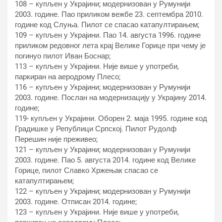
108 – купљен у Украјини; модернизован у Румунији
2003. године. Пао приликом вежбе 23. септембра 2010.
године код Слуња. Пилот се спасао катапултирањем;
109 – купљен у Украјини. Пао 14. августа 1996. године
приликом редовног лета крај Велике Горице при чему је
погинуо пилот Иван Боснар;
113 – купљен у Украјини. Није више у употреби,
паркиран на аеродрому Плесо;
116 – купљен у Украјини; модернизован у Румунији
2003. године. Послан на модернизацију у Украјину 2014.
године;
119- купљен у Украјини. Оборен 2. маја 1995. године код
Градишке у Републици Српској. Пилот Рудолф
Перешин није преживео;
121 – купљен у Украјини; модернизован у Румунији
2003. године. Пао 5. августа 2014. године код Велике
Горице, пилот Славко Хржењак спасао се
катапултирањем;
122 – купљен у Украјини; модернизован у Румунији
2003. године. Отписан 2014. године;
123 – купљен у Украјини. Није више у употреби,