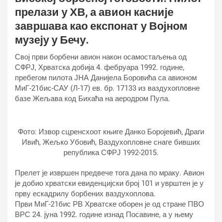
прелази у ХВ, а авион касније
завршава као експонат у Војном
музеју у Бечу.
Свој први борбени авион након осамостаљења од
СФРЈ, Хрватска добија 4. фебруара 1992. године,
пребегом пилота ЈНА Данијела Боровића са авионом
МиГ-21бис-САУ (Л-17) ев. бр. 17133 из ваздухопловне
базе Жељава код Бихаћа на аеродром Пула.
Фото: Извор сцренсхоот књиге Данко Боројевић, Драги
Ивић, Жељко Убовић, Ваздухопловне снаге бивших
република СФРЈ 1992-2015.
Прелет је извршен предвече тога дана по мраку. Авион
је добио хрватски евиденцијски број 101 и уврштен је у
прву ескадрилу борбених ваздухоплова.
Први МиГ-21бис РВ Хрватске оборен је од стране ПВО
ВРС 24. јуна 1992. године изнад Посавине, а у њему