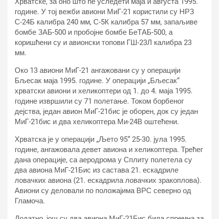
Хрватске, за оно што ће уследети маја и августа 1995.
године. У тој вежби авиони МиГ-21 користили су НРЗ
С-24Б калибра 240 мм, С-5К калибра 57 мм, запаљиве
бомбе ЗАБ-500 и пробојне бомбе БеТАБ-500, а
коришћени су и авионски топови ГШ-23Л калибра 23
мм.
Око 13 авиони МиГ-21 ангажовани су у операцији
Бљесак маја 1995. године. У операцији „Бљесак“
хрватски авиони и хеликоптери од 1. до 4. маја 1995.
године извршили су 71 полетање. Током борбеног
дејства, један авион МиГ-21бис је оборен, док су један
МиГ-21бис и два хеликоптера Ми-24В оштећени.
Хрватска је у операцији „Љето 95“ 25-30. јула 1995.
године, ангажовала девет авиона и хеликоптера. Трећег
дана операције, са аеродрома у Сплиту полетела су
два авиона МиГ-21Бис из састава 21. ескадриле
ловачких авиона (21. ескадрила ловачких зракоплова).
Авиони су деловали по положајима ВРС северно од
Гламоча.
Додатно, још су два авиона МиГ-21Бис била спремна за