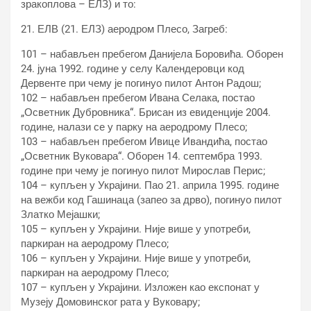
зракоплова – ЕЛЗ) и то:
21. ЕЛВ (21. ЕЛЗ) аеродром Плесо, Загреб:
101 – набављен пребегом Данијела Боровића. Оборен
24. јуна 1992. године у селу Календеровци код
Дервенте при чему је погинуо пилот Антон Радош;
102 – набављен пребегом Ивана Селака, постао
„Осветник Дубровника“. Брисан из евиденције 2004.
године, налази се у парку на аеродрому Плесо;
103 – набављен пребегом Ивице Ивандића, постао
„Осветник Вуковара“. Оборен 14. септембра 1993.
године при чему је погинуо пилот Мирослав Перис;
104 – купљен у Украјини. Пао 21. априла 1995. године
на вежби код Гашинаца (запео за дрво), погинуо пилот
Златко Мејашки;
105 – купљен у Украјини. Није више у употреби,
паркиран на аеродрому Плесо;
106 – купљен у Украјини. Није више у употреби,
паркиран на аеродрому Плесо;
107 – купљен у Украјини. Изложен као експонат у
Музеју Домовинског рата у Вуковару;