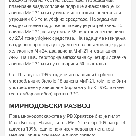
ваздухопловних убојних средстава. На задацима
планиране ваздухопловне подршке ангажовано је 12
авиона МиГ-21 који су имали исто толико полетања и
утрошили 8,6 тона убојних средстава. На задацима
ваздухопловне подршке по позиву је употребљено 15
авиона МиГ-21, који су имали 55 полетања и утрошили
су 27,4 тоне убојних средстава. На задацима извиђања
ваздушног простора у седам летова ангажован је један
хеликоптер Ми-24, два авиона МиГ-21 и један авион
Ан-2. На ПВО територије ангажована су четири ловачка
авиона МиГ-21 који су остварили 50 полетања.
Од 11. августа 1995. године исправних и борбено
употребљивих било је 18 авиона МиГ-21, који неће бити
употребљени у завршним борбама у БиХ 1995. године
(септембар-октобар) против ВРС.
МИРНОДОБСКИ РАЗВОЈ
Прва мирнодопска жртва у РВ Хрватске био је пилот
Иван Боснар. Наиме, његов МиГ-21 ев. бр. 109 пао је 14.
августа 1996. године приликом редовног лета крај
Велике Горице при чему је пилот погинуо.