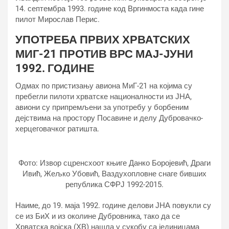
14. септембра 1993. године код Вргинмоста када гине
пилот Мирослав Перис.
УПОТРЕБА ПРВИХ ХРВАТСКИХ
МИГ-21 ПРОТИВ ВРС МАЈ-ЈУНИ
1992. ГОДИНЕ
Одмах по пристизању авиона МиГ-21 на којима су
пребегли пилоти хрватске националности из ЈНА,
авиони су припремљени за употребу у борбеним
дејствима на простору Посавине и делу Дубровачко-
херцеговачког ратишта.
Фото: Извор сцренсхоот књиге Данко Боројевић, Драги
Ивић, Жељко Убовић, Ваздухопловне снаге бивших
република СФРЈ 1992-2015.
Наиме, до 19. маја 1992. године делови ЈНА повукли су
се из БиХ и из околине Дубровника, тако да се
Хрватска војска (ХВ) нашла у сукобу са јединицама