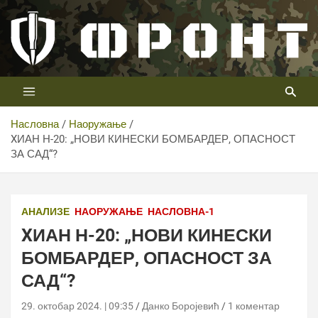
Скип
то
цонтент
Први војни канал у Србији
Телевизија ФРОНТ
Насловна
Наоружање
XИАН Н-20: „НОВИ КИНЕСКИ БОМБАРДЕР, ОПАСНОСТ
ЗА САД“?
АНАЛИЗЕ
НАОРУЖАЊЕ
НАСЛОВНА-1
XИАН Н-20: „НОВИ КИНЕСКИ
БОМБАРДЕР, ОПАСНОСТ ЗА
САД“?
29. октобар 2024. | 09:35
Данко Боројевић
1 коментар