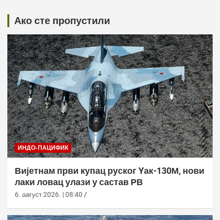
Ако сте пропустили
ИНДО-ПАЦИФИК
Вијетнам први купац руског Yак-130М, нови
лаки ловац улази у састав РВ
6. август 2026. | 08:40