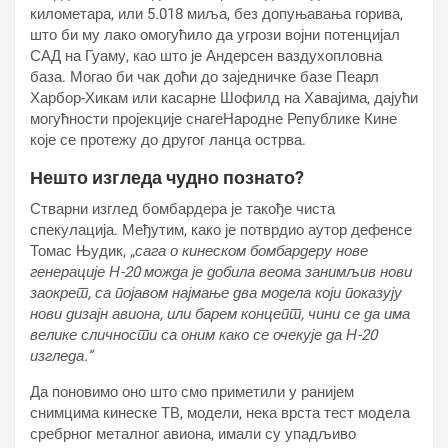
километара, или 5.018 миља, без допуњавања горива,
што би му лако омогућило да угрози војни потенцијал
САД на Гуаму, као што је Андерсен ваздухопловна
база. Могао би чак доћи до заједничке базе Пеарл
Харбор-Хикам или касарне Шофилд на Хавајима, дајући
могућности пројекције снагеНародне Републике Кине
које се протежу до другог ланца острва.
Нешто изгледа чудно познато?
Стварни изглед бомбардера је такође чиста
спекулација. Међутим, како је потврдио аутор дефенсе
Томас Њудик, „
сага о кинеском бомбардеру нове
генерације Н-20 можда је добила веома занимљив нови
заокрет, са појавом најмање два модела који показују
нови дизајн авиона, или барем концепт, чини се да има
велике сличности са оним како се очекује да Н-20
изгледа.”
Да поновимо оно што смо приметили у ранијем
снимцима кинеске ТВ, модели, нека врста тест модела
сребрног металног авиона, имали су упадљиво