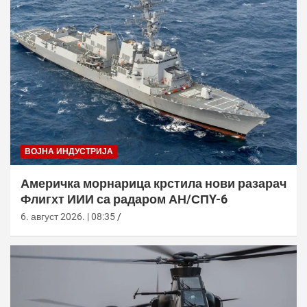
ВОЈНА ИНДУСТРИЈА
Америчка морнарица крстила нови разарач
Флигхт ИИИ са радаром АН/СПY-6
6. август 2026. | 08:35