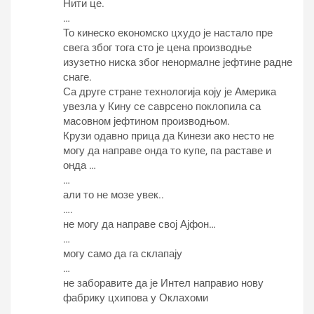
Нити це.
…
То кинеско економско цхудо је настало пре
свега због тога сто је цена производње
изузетно ниска због ненормалне јефтине радне
снаге.
Са друге стране технологија коју је Америка
увезла у Кину се саврсено поклопила са
масовном јефтином производњом.
Крузи одавно прица да Кинези ако несто не
могу да направе онда то купе, па раставе и
онда …
…
али то не мозе увек..
….
не могу да направе свој Ајфон…
…
могу само да га склапају
…
не заборавите да је Интел направио нову
фабрику цхипова у Оклахоми
…