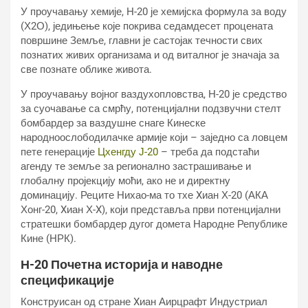
У проучавању хемије, Н-20 је хемијска формула за воду
(Х2О), једињење које покрива седамдесет процената
површине Земље, главни је састојак течности свих
познатих живих организама и од виталног је значаја за
све познате облике живота.
У проучавању војног ваздухопловства, Н-20 је средство
за суочавање са смрћу, потенцијални подзвучни стелт
бомбардер за ваздушне снаге Кинеске
народноослободилачке армије који – заједно са ловцем
пете генерације
Цхенгду Ј-20
– треба да подстаћи
агенду те земље за регионално застрашивање и
глобалну пројекцију моћи, ако не и директну
доминацију. Реците Нихао-ма то тхе Xиан Х-20 (АКА
Хонг-20, Xиан Х-X), који представља први потенцијални
стратешки бомбардер дугог домета Народне Републике
Кине (НРК).
Н-20 Почетна историја и наводне
спецификације
Конструисан од стране Xиан Аирцрафт Индустриал