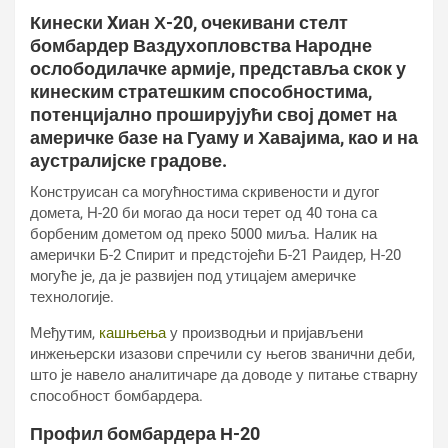
Кинески Xиан Х-20, очекивани стелт
бомбардер Ваздухопловства Народне
ослободилачке армије, представља скок у
кинеским стратешким способностима,
потенцијално проширујући свој домет на
америчке базе на Гуаму и Хавајима, као и на
аустралијске градове.
Конструисан са могућностима скривености и дугог
домета, Н-20 би могао да носи терет од 40 тона са
борбеним дометом од преко 5000 миља. Налик на
амерички Б-2 Спирит и предстојећи Б-21 Раидер, Н-20
могуће је, да је развијен под утицајем америчке
технологије.
Међутим,
кашњења
у производњи и пријављени
инжењерски изазови спречили су његов званични деби,
што је навело аналитичаре да доводе у питање стварну
способност бомбардера.
Профил бомбардера Н-20