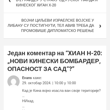
Б-21 РАИДЕР У СТРАХУ ОД РУСКОГ ПАК-ДА И
КИНЕСКОГ XИ’АН Х-20
ВОЈНИ ЦИЉЕВИ ИЗРАЕЛСКЕ ВОЈСКЕ У
ЛИБАНУ СУ ПОСТИГНУТИ, ТЕЛ АВИВ ТРЕБА ДА
ПРОМОВИШЕ ДИПЛОМАТСКО РЕШЕЊЕ
Један коментар на “
XИАН Н-20:
„НОВИ КИНЕСКИ БОМБАРДЕР,
ОПАСНОСТ ЗА САД“?
”
Evans
каже:
29. октобар 2024. | 10:00 у 10:00
Кад је Кина војно изасла ван своје територије?
…
НИкад.
…