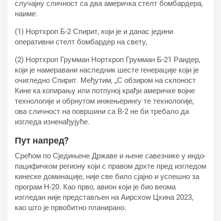
случајну сличност са два америчка стелт бомбардера,
наиме:
(1) Нортхроп Б-2 Спирит, који је и данас једини
оперативни стелт бомбардер на свету,
(2) Нортхроп Грумман Нортхроп Грумман Б-21 Раидер,
који је намеравани наследник шесте генерације који је
очигледно Спирит. Међутим, „С обзиром на склоност
Кине ка копирању или потпуној крађи америчке војне
технологије и обрнутом инжењерингу те технологије,
ова сличност на површини са В-2 не би требало да
изгледа изненађујуће.
Пут напред?
Срећом по Сједињене Државе и њене савезнике у индо-
пацифичком региону који с правом дрхте пред изгледом
кинеске доминације, није све било сјајно и успешно за
програм Н-20. Као прво, авион који је био веома
изгледан није представљен на Аирсхоw Цхина 2023,
као што је првобитно планирано.