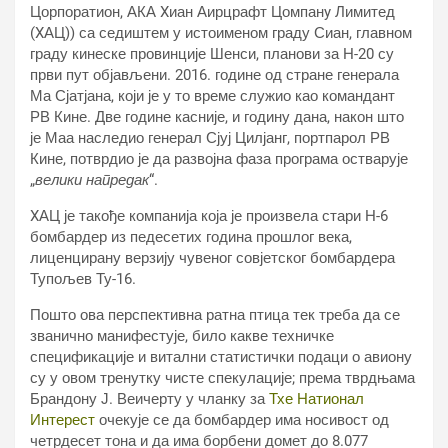
Цорпоратион, АКА Xиан Аирцрафт Цомпанy Лимитед
(XАЦ)) са седиштем у истоименом граду Сиан, главном
граду кинеске провинције Шенси, планови за Н-20 су
први пут објављени. 2016. године од стране генерала
Ма Сјатјана, који је у то време служио као командант
РВ Кине. Две године касније, и годину дана, након што
је Маа наследио генерал Сјуј Цилјанг, портпарол РВ
Кине, потврдио је да развојна фаза програма остварује
„
велики напредак
“.
XАЦ је такође компанија која је произвела стари Н-6
бомбардер из педесетих година прошлог века,
лиценцирану верзију чувеног совјетског бомбардера
Тупољев Ту-16.
Пошто ова перспективна ратна птица тек треба да се
званично манифестује, било какве техничке
спецификације и витални статистички подаци о авиону
су у овом тренутку чисте спекулације; према тврдњама
Брандону Ј. Веичерту у чланку за
Тхе Натионал
Интерест
очекује се да бомбардер има носивост од
четрдесет тона и да има борбени домет до 8.077