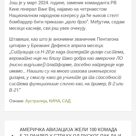
Још је у март 2024. године, заменик команданта РВ
Кине генерал Ванг Веј, најавио на четрнаестом
Националном народном конгресу да ће њихов стелт
бомбардер бити приказан „
врло брзо
“. Међутим, седам
месеци касније, сви још увек очекују.
Штавише, као што је анонимни званичник Пентагона
цитиран у Бреакинг Дефенсе априла месеца:
„
Ситуација са Н-20 је када погледате дизајн система,
вероватно није ни близу тако добра као америчке ЛО
(ниско видљиве]) платформе, посебно напредније које
имамо… Наишли су на много изазова инжењерског
дизајна, у смислу како да учините да та способност
система функционише слично као, на пример, В-2 или
В-21
.“
Ознаке:
Аустралија
,
КИНА
,
САД
Кретање
АМЕРИЧКА АВИЈАЦИЈА ЖЕЛИ 100 КОМАДА
чланка