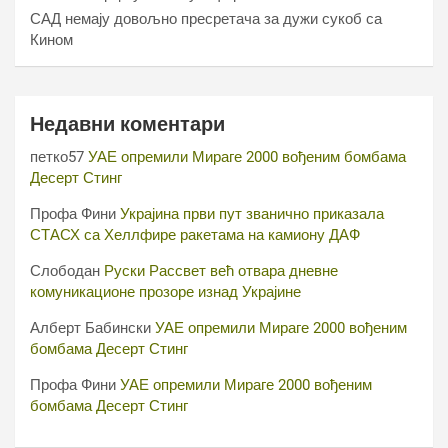
САД немају довољно пресретача за дужи сукоб са
Кином
Недавни коментари
петко57
УАЕ опремили Мираге 2000 вођеним бомбама
Десерт Стинг
Профа Фини
Украјина први пут званично приказала
СТАСХ са Хеллфире ракетама на камиону ДАФ
Слободан
Руски Рассвет већ отвара дневне
комуникационе прозоре изнад Украјине
Алберт Бабински
УАЕ опремили Мираге 2000 вођеним
бомбама Десерт Стинг
Профа Фини
УАЕ опремили Мираге 2000 вођеним
бомбама Десерт Стинг