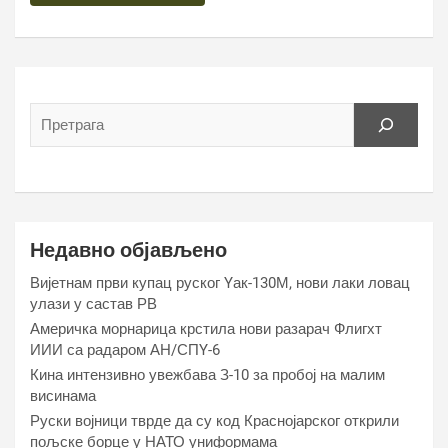
Недавно објављено
Вијетнам први купац руског Yак-130М, нови лаки ловац
улази у састав РВ
Америчка морнарица крстила нови разарач Флигхт
ИИИ са радаром АН/СПY-6
Кина интензивно увежбава З-10 за пробој на малим
висинама
Руски војници тврде да су код Краснојарског открили
пољске борце у НАТО униформама