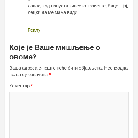
дакле, кад напусти кинеско трзистте, бице… јој,
децки да ме мама види
…
Реплy
Које је Ваше мишљење о
овоме?
Ваша адреса е-поште неће бити објављена.
Неопходна
поља су означена
*
Коментар
*