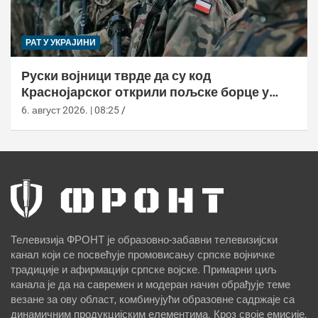
РАТ У УКРАЈИНИ
Руски војници тврде да су код
Краснојарског открили пољске борце у
НАТО униформама
6. август 2026. | 08:25
Телевизија ФРОНТ је образовно-забавни телевизијски
канал који се посвећује промовисању српске војничке
традиције и афирмацији српске војске. Примарни циљ
канала је да на савремен и модеран начин обрађује теме
везане за ову област, комбинујући образовне садржаје са
динамичним продукцијским елементима. Кроз своје емисије,