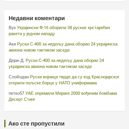
Недавни коментари
Вук
Украјински Ф-16 оборили 38 руских крстарећих
ракета у једном нападу
Аки
Руски С-400 за недељу дана оборио 24 украјинска
авиона новом тактиком заседе
Дејан Д.
Руски С-400 за недељу дана оборио 24
украјинска авиона новом тактиком заседе
Слободан
Руски војници тврде да су код Краснојарског
открили пољске борце у НАТО униформама
петко57
УАЕ опремили Мираге 2000 вођеним бомбама
Десерт Стинг
Ако сте пропустили