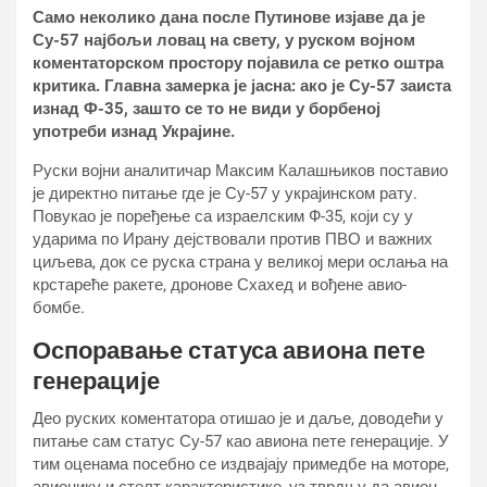
Само неколико дана после Путинове изјаве да је
Су-57 најбољи ловац на свету, у руском војном
коментаторском простору појавила се ретко оштра
критика. Главна замерка је јасна: ако је Су-57 заиста
изнад Ф-35, зашто се то не види у борбеној
употреби изнад Украјине.
Руски војни аналитичар Максим Калашњиков поставио
је директно питање где је Су-57 у украјинском рату.
Повукао је поређење са израелским Ф-35, који су у
ударима по Ирану дејствовали против ПВО и важних
циљева, док се руска страна у великој мери ослања на
крстареће ракете, дронове Схахед и вођене авио-
бомбе.
Оспоравање статуса авиона пете
генерације
Део руских коментатора отишао је и даље, доводећи у
питање сам статус Су-57 као авиона пете генерације. У
тим оценама посебно се издвајају примедбе на моторе,