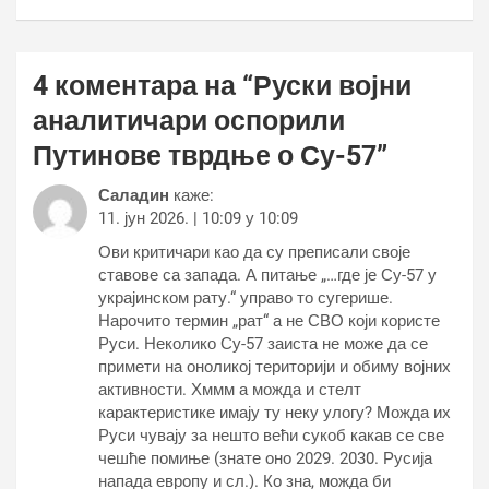
4 коментара на “
Руски војни
аналитичари оспорили
Путинове тврдње о Су-57
”
Саладин
каже:
11. јун 2026. | 10:09 у 10:09
Ови критичари као да су преписали своје
ставове са запада. А питање „…где је Су-57 у
украјинском рату.“ управо то сугерише.
Нарочито термин „рат“ а не СВО који користе
Руси. Неколико Су-57 заиста не може да се
примети на оноликој територији и обиму војних
активности. Хммм а можда и стелт
карактеристике имају ту неку улогу? Можда их
Руси чувају за нешто већи сукоб какав се све
чешће помиње (знате оно 2029. 2030. Русија
напада европу и сл.). Ко зна, можда би