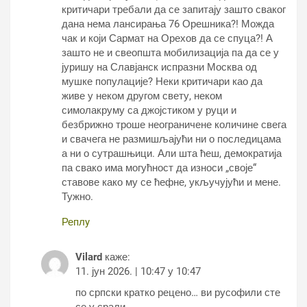
критичари требали да се запитају зашто сваког
дана нема лансирања 76 Орешника?! Можда
чак и који Сармат на Орехов да се спуца?! А
зашто не и свеопшта мобилизација па да се у
јуришу на Славјанск испразни Москва од
мушке популације? Неки критичари као да
живе у неком другом свету, неком
симолакруму са джојстиком у руци и
безбрижно троше неограничене количине свега
и свачега не размишљајући ни о последицама
а ни о сутрашњици. Али шта ћеш, демократија
па свако има могућност да износи „своје“
ставове како му се ћефне, укључујући и мене.
Тужно.
Реплy
Vilard
каже:
11. јун 2026. | 10:47 у 10:47
по српски кратко рецено… ви русофили сте