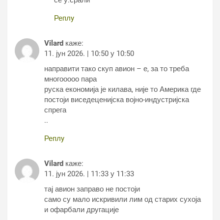
се у.срали
Реплy
Vilard
каже:
11. јун 2026. | 10:50 у 10:50
направити тако скуп авион – е, за то треба
многооооо пара
руска економија је килава, није то Америка где
постоји виседеценијска војно-индустријска
спрега
..
Реплy
Vilard
каже:
11. јун 2026. | 11:33 у 11:33
тај авион заправо не постоји
само су мало искривили лим од старих сухоја
и офарбали другације