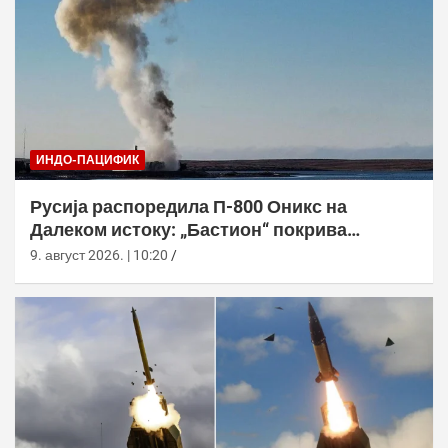
ИНДО-ПАЦИФИК
Русија распоредила П-800 Оникс на
Далеком истоку: „Бастион“ покрива
Куриле, Камчатку и Чукотку
9. август 2026. | 10:20