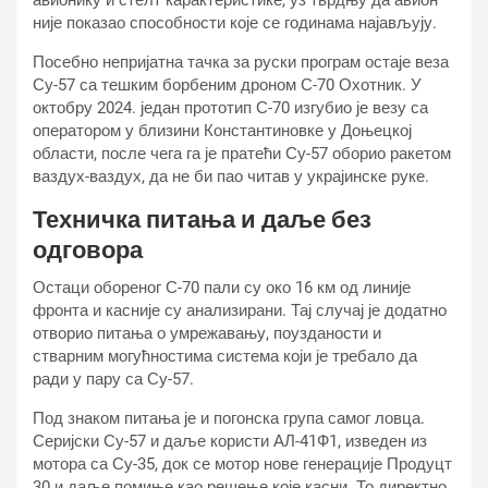
авионику и стелт карактеристике, уз тврдњу да авион
није показао способности које се годинама најављују.
Посебно непријатна тачка за руски програм остаје веза
Су-57 са тешким борбеним дроном С-70 Охотник. У
октобру 2024. један прототип С-70 изгубио је везу са
оператором у близини Константиновке у Доњецкој
области, после чега га је пратећи Су-57 оборио ракетом
ваздух-ваздух, да не би пао читав у украјинске руке.
Техничка питања и даље без
одговора
Остаци обореног С-70 пали су око 16 км од линије
фронта и касније су анализирани. Тај случај је додатно
отворио питања о умрежавању, поузданости и
стварним могућностима система који је требало да
ради у пару са Су-57.
Под знаком питања је и погонска група самог ловца.
Серијски Су-57 и даље користи АЛ-41Ф1, изведен из
мотора са Су-35, док се мотор нове генерације Продуцт
30 и даље помиње као решење које касни. То директно