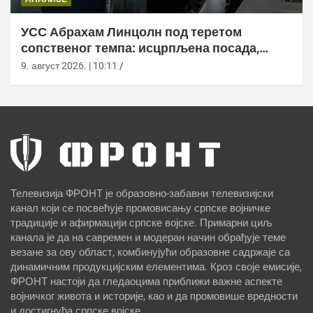
УСС Абрахам Линцолн под теретом
сопственог темпа: исцрпљена посада,
проблеми са снабдевањем и пад морала
9. август 2026. | 10:11
Телевизија ФРОНТ је образовно-забавни телевизијски
канал који се посвећује промовисању српске војничке
традиције и афирмацији српске војске. Примарни циљ
канала је да на савремен и модеран начин обрађује теме
везане за ову област, комбинујући образовне садржаје са
динамичним продукцијским елементима. Кроз своје емисије,
ФРОНТ настоји да гледаоцима приближи важне аспекте
војничког живота и историје, као и да промовише вредности
и достигнућа српске војске.