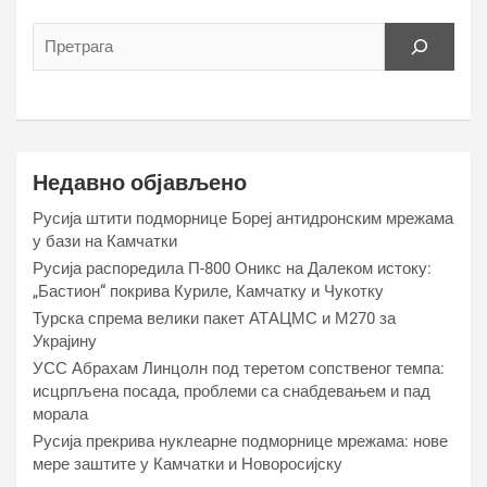
Недавно објављено
Русија штити подморнице Бореј антидронским мрежама
у бази на Камчатки
Русија распоредила П-800 Оникс на Далеком истоку:
„Бастион“ покрива Куриле, Камчатку и Чукотку
Турска спрема велики пакет АТАЦМС и М270 за
Украјину
УСС Абрахам Линцолн под теретом сопственог темпа:
исцрпљена посада, проблеми са снабдевањем и пад
морала
Русија прекрива нуклеарне подморнице мрежама: нове
мере заштите у Камчатки и Новоросијску