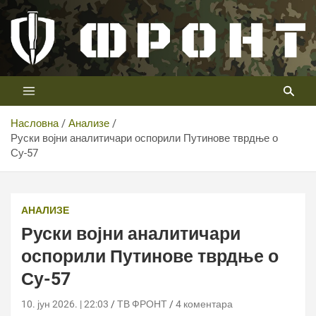
Скип
то
цонтент
Први војни канал у Србији
Телевизија ФРОНТ
Насловна
Анализе
Руски војни аналитичари оспорили Путинове тврдње о
Су-57
Руски војни аналитичари оспорили Путинове тврдње о
Су-57
АНАЛИЗЕ
Руски војни аналитичари
оспорили Путинове тврдње о
Су-57
10. јун 2026. | 22:03
ТВ ФРОНТ
4 коментара