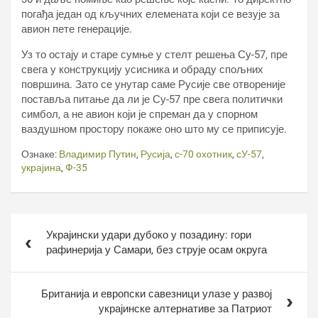
погађа један од кључних елемената који се везује за
авион пете генерације.
Уз то остају и старе сумње у стелт решења Су-57, пре
свега у конструкцију усисника и обраду спољних
површина. Зато се унутар саме Русије све отвореније
поставља питање да ли је Су-57 пре свега политички
симбол, а не авион који је спреман да у спорном
ваздушном простору покаже оно што му се приписује.
Ознаке:
Владимир Путин
,
Русија
,
с-70 охотник
,
сУ-57
,
украјина
,
Ф-35
Кретање
Украјински удари дубоко у позадину: гори
чланка
рафинерија у Самари, без струје осам округа
Британија и европски савезници улазе у развој
украјинске алтернативе за Патриот