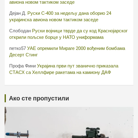
авиона новом тактиком заседе
Дејан Д.
Руски С-400 за недељу дана оборио 24
украјинска авиона новом тактиком заседе
Слободан
Руски војници тврде да су код Краснојарског
открили пољске борце у НАТО униформама
петко57
УАЕ опремили Мираге 2000 вођеним бомбама
Десерт Стинг
Профа Фини
Украјина први пут званично приказала
СТАСХ са Хеллфире ракетама на камиону ДАФ
Ако сте пропустили