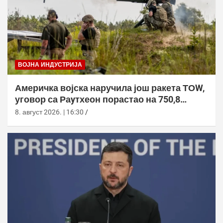
ВОЈНА ИНДУСТРИЈА
Америчка војска наручила још ракета ТОW,
уговор са Раyтхеон порастао на 750,8
милиона долара
8. август 2026. | 16:30