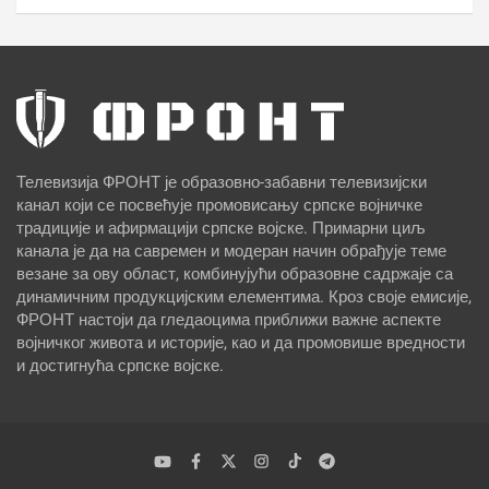
Телевизија ФРОНТ је образовно-забавни телевизијски
канал који се посвећује промовисању српске војничке
традиције и афирмацији српске војске. Примарни циљ
канала је да на савремен и модеран начин обрађује теме
везане за ову област, комбинујући образовне садржаје са
динамичним продукцијским елементима. Кроз своје емисије,
ФРОНТ настоји да гледаоцима приближи важне аспекте
војничког живота и историје, као и да промовише вредности
и достигнућа српске војске.