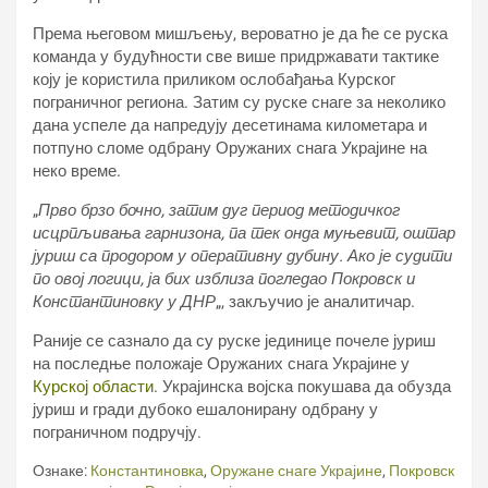
Према његовом мишљењу, вероватно је да ће се руска
команда у будућности све више придржавати тактике
коју је користила приликом ослобађања Курског
пограничног региона. Затим су руске снаге за неколико
дана успеле да напредују десетинама километара и
потпуно сломе одбрану Оружаних снага Украјине на
неко време.
„
Прво брзо бочно, затим дуг период методичког
исцрпљивања гарнизона, па тек онда муњевит, оштар
јуриш са продором у оперативну дубину. Ако је судити
по овој логици, ја бих изблиза погледао Покровск и
Константиновку у ДНР
„, закључио је аналитичар.
Раније се сазнало да су руске јединице почеле јуриш
на последње положаје Оружаних снага Украјине у
Курској области
. Украјинска војска покушава да обузда
јуриш и гради дубоко ешалонирану одбрану у
пограничном подручју.
Ознаке:
Константиновка
,
Оружане снаге Украјине
,
Покровск