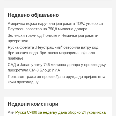
Недавно објављено
Америчка војска наручила још ракета ТОW, уговор са
Раyтхеон порастао на 750,8 милиона долара
Зеленски тражи од Пољске и Немачке још ракета-
пресретача
Руска фрегата „Неустрашими“ отворила ватру код
британских вода, британска морнарица појачала
праћење
САД и Јапан улажу 745 милиона долара у производњу
пресретача СМ-3 Блоцк ИИА
Пентагон тражи од произвођача оружја да пријаве шта
кочи производњу
Недавни коментари
Аки
Руски С-400 за недељу дана оборио 24 украјинска