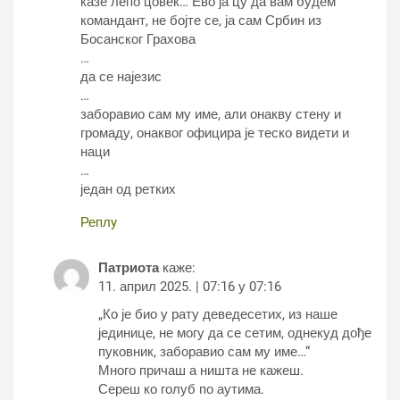
казе лепо цовек… Ево ја цу да вам будем
командант, не бојте се, ја сам Србин из
Босанског Грахова
…
да се најезис
…
заборавио сам му име, али онакву стену и
громаду, онаквог официра је теско видети и
наци
…
један од ретких
Реплy
Патриота
каже:
11. април 2025. | 07:16 у 07:16
„Ко је био у рату деведесетих, из наше
јединице, не могу да се сетим, однекуд дође
пуковник, заборавио сам му име…“
Много причаш а ништа не кажеш.
Сереш ко голуб по аутима.