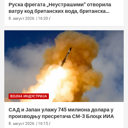
Руска фрегата „Неустрашими“ отворила
ватру код британских вода, британска
морнарица појачала праћење
8. август 2026. | 16:20
ВОЈНА ИНДУСТРИЈА
САД и Јапан улажу 745 милиона долара у
производњу пресретача СМ-3 Блоцк ИИА
8. август 2026. | 16:15