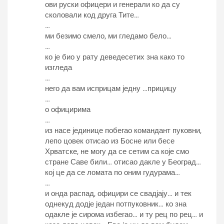
ови руски офицери и генерали ко да су
сколовали код друга Тите…
…
ми безимо смело, ми гледамо бело…
…
ко је био у рату деведесетих зна како то
изгледа
…
него да вам исприцам једну …прицицу
…
о официрима
…
из насе јединице побегао командант пуковни,
лепо цовек отисао из Босне или бесе
Хрватске, не могу да се сетим са које смо
стране Саве били… отисао дакле у Београд…
кој це да се ломата по оним гудурама…
…
и онда распад, официри се свадјају… и тек
однекуд додје један потпуковник… ко зна
одакле је сирома избегао… и ту рец по рец… и