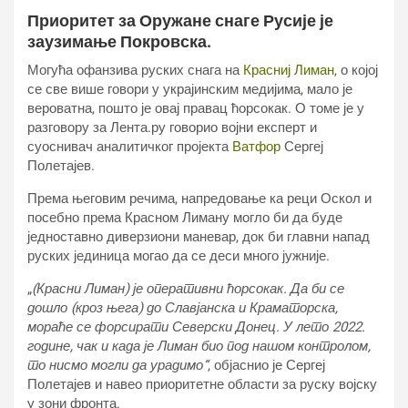
Приоритет за Оружане снаге Русије је
заузимање Покровска.
Могућа офанзива руских снага на
Красниј Лиман,
о којој
се све више говори у украјинским медијима, мало је
вероватна, пошто је овај правац ћорсокак. О томе је у
разговору за Лента.ру говорио војни експерт и
суоснивач аналитичког пројекта
Ватфор
Сергеј
Полетајев.
Према његовим речима, напредовање ка реци Оскол и
посебно према Красном Лиману могло би да буде
једноставно диверзиони маневар, док би главни напад
руских јединица могао да се деси много јужније.
„
(Красни Лиман) је оперативни ћорсокак. Да би се
дошло (кроз њега) до Славјанска и Краматорска,
мораће се форсирати Северски Донец. У лето 2022.
године, чак и када је Лиман био под нашом контролом,
то нисмо могли да урадимо“
, објаснио је Сергеј
Полетајев и навео приоритетне области за руску војску
у зони фронта.