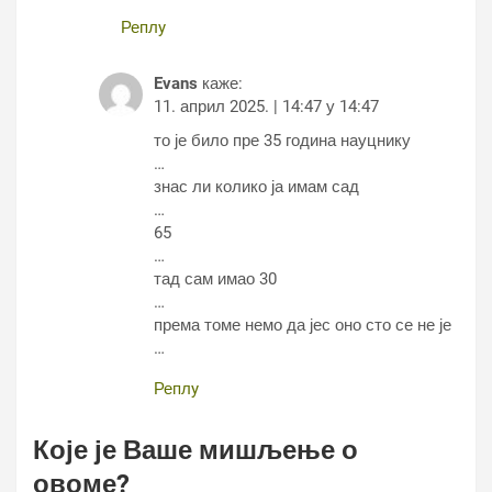
Реплy
Evans
каже:
11. април 2025. | 14:47 у 14:47
то је било пре 35 година науцнику
…
знас ли колико ја имам сад
…
65
…
тад сам имао 30
…
према томе немо да јес оно сто се не је
…
Реплy
Које је Ваше мишљење о
овоме?