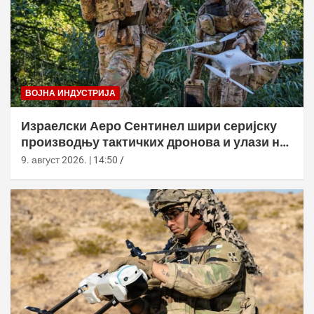
ВОЈНА ИНДУСТРИЈА
Израелски Аеро Сентинел шири серијску
производњу тактичких дронова и улази на
нова тржишта
9. август 2026. | 14:50