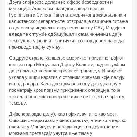
Други слој кризе долази из сфере безбедности и
миграција. Афера око наводне завере против
Гурпатванта Сингха Пануна, америчког држављанина и
калистанског сепаратисте, отворила је озбиљна питања
о деловању индијских структура на тлу САД. Индијска
влада те оптужбе одбацује, али сама чињеница да је
тема ушла у јавни и политички простор довољна је да
произведе трајну сумњу.
Са друге стране, хапшење америчког приватног војног
контрактера Метјуа ван Дајка у Колкати, под оптужбом
да је помагао илегалне преласке границе, у Индији се
уклапа у шири наратив о страним мрежама које делују
испод радара. Када две државе почну да једна другу
посматрају кроз призму прикривених операција, то је
знак да политичко поверење више не стоји на чврстом
темељу.
Дијаспора овде делује као појачивач, а не као мост.
Сикхски сепаратизам у иностранству, етничко и верско
насиље у Манипуру и поларизација на друштвеним
мрежама претварају унутрашње теме у