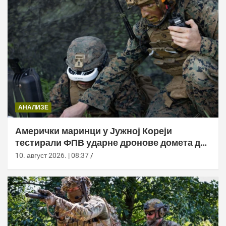
АНАЛИЗЕ
Амерички маринци у Јужној Кореји
тестирали ФПВ ударне дронове домета до
20 километара
10. август 2026. | 08:37