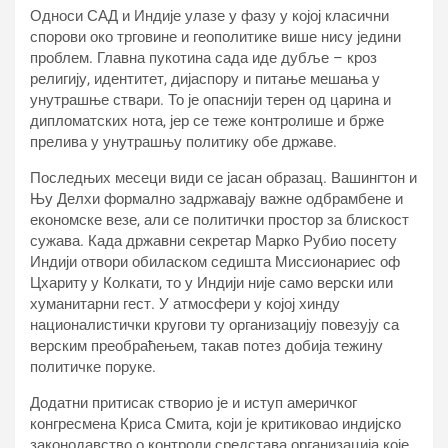
Односи САД и Индије улазе у фазу у којој класични
спорови око трговине и геополитике више нису једини
проблем. Главна пукотина сада иде дубље – кроз
религију, идентитет, дијаспору и питање мешања у
унутрашње ствари. То је опаснији терен од царина и
дипломатских нота, јер се теже контролише и брже
прелива у унутрашњу политику обе државе.
Последњих месеци види се јасан образац. Вашингтон и
Њу Делхи формално задржавају важне одбрамбене и
економске везе, али се политички простор за блискост
сужава. Када државни секретар Марко Рубио посету
Индији отвори обиласком седишта Миссионариес оф
Цхаритy у Колкати, то у Индији није само верски или
хуманитарни гест. У атмосфери у којој хинду
националистички кругови ту организацију повезују са
верским преобраћењем, такав потез добија тежину
политичке поруке.
Додатни притисак створио је и иступ америчког
конгресмена Криса Смита, који је критиковао индијско
законодавство о контроли средстава организација које