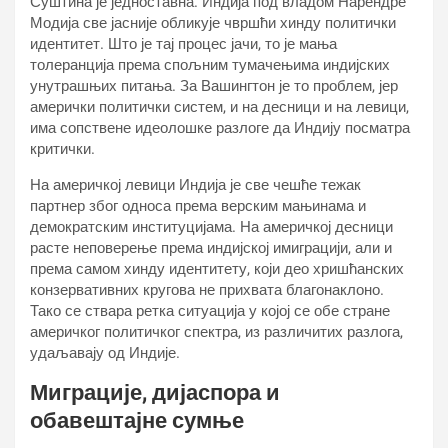
Суштина је једноставна. Индија под владом Нарендре
Модија све јасније обликује чвршћи хинду политички
идентитет. Што је тај процес јачи, то је мања
толеранција према спољним тумачењима индијских
унутрашњих питања. За Вашингтон је то проблем, јер
амерички политички систем, и на десници и на левици,
има сопствене идеолошке разлоге да Индију посматра
критички.
На америчкој левици Индија је све чешће тежак
партнер због односа према верским мањинама и
демократским институцијама. На америчкој десници
расте неповерење према индијској имиграцији, али и
према самом хинду идентитету, који део хришћанских
конзервативних кругова не прихвата благонаклоно.
Тако се ствара ретка ситуација у којој се обе стране
америчког политичког спектра, из различитих разлога,
удаљавају од Индије.
Миграције, дијаспора и
обавештајне сумње