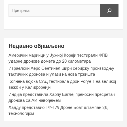
Недавно објављено
Амерички маринци у Јужној Кореји тестирали ФПВ
ударне дронове домета до 20 километара
Израелски Аеро Сентинел шири серијску производњу
тактичких дронова и улази на нова тржишта
Копнена војска САД тестирала дрон Рогуе 1 на великој
вежби у Калифорнији
Индија представила Харпy Еагле, преносни пресретач
дронова са АИ навођењем
Хаддy представио ТФ-179 Дроне Боат штампан 3Д
технологијом