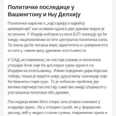
Политичке последице у
Вашингтону и Њу Делхију
Политички наратив о „најстаријој и највећој
демократији“ као осовини односа две државе видно је
истрошен. У Индији изборни успеси БЈП показују да ће
хинду национализам остати централна политичка сила.
То значи да ће питања вере, идентитета и суверенитета
остати у самом врху државне осетљивости.
У САД, истовремено, не постоји снажан и политички
утицајан блок који би доследно гурао односе са
Индијом ка отопљавању. Изван појединих дијаспорских
лобија, тешко је видети ширу друштвену коалицију која
би бранила стари курс. То је озбиљан проблем, јер
велика партнерства опстају само ако имају упориште у
унутрашњој политици обе државе.
Последица може бити споро, али упорно клизање у
хладнији однос. Не у отворен сукоб, не у формални
раскид, већ у модел сталне сумње, повремених криза и