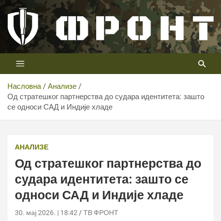
Скип
то
цонтент
Први војни канал у Србији
Телевизија ФРОНТ
Насловна
Анализе
Од стратешког партнерства до судара идентитета: зашто
се односи САД и Индије хладе
АНАЛИЗЕ
Од стратешког партнерства до
судара идентитета: зашто се
односи САД и Индије хладе
30. мај 2026. | 18:42
ТВ ФРОНТ