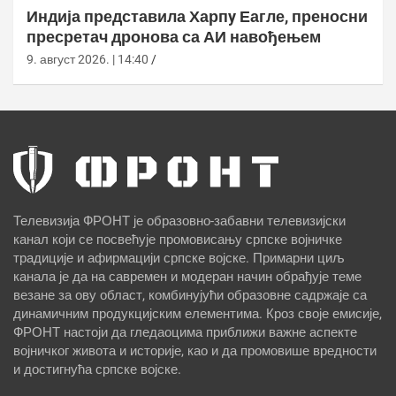
Индија представила Харпy Еагле, преносни
пресретач дронова са АИ навођењем
9. август 2026. | 14:40
Телевизија ФРОНТ је образовно-забавни телевизијски
канал који се посвећује промовисању српске војничке
традиције и афирмацији српске војске. Примарни циљ
канала је да на савремен и модеран начин обрађује теме
везане за ову област, комбинујући образовне садржаје са
динамичним продукцијским елементима. Кроз своје емисије,
ФРОНТ настоји да гледаоцима приближи важне аспекте
војничког живота и историје, као и да промовише вредности
и достигнућа српске војске.