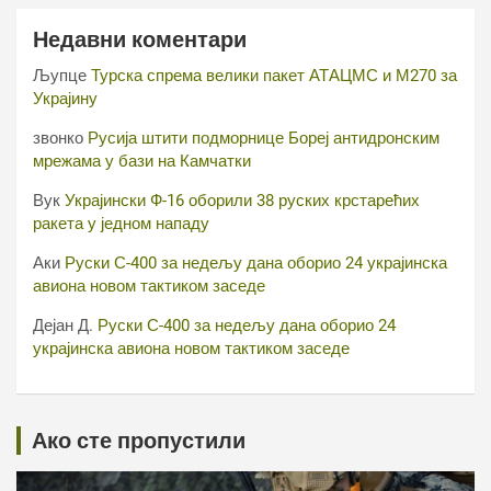
Недавни коментари
Љупце
Турска спрема велики пакет АТАЦМС и М270 за
Украјину
звонко
Русија штити подморнице Бореј антидронским
мрежама у бази на Камчатки
Вук
Украјински Ф-16 оборили 38 руских крстарећих
ракета у једном нападу
Аки
Руски С-400 за недељу дана оборио 24 украјинска
авиона новом тактиком заседе
Дејан Д.
Руски С-400 за недељу дана оборио 24
украјинска авиона новом тактиком заседе
Ако сте пропустили