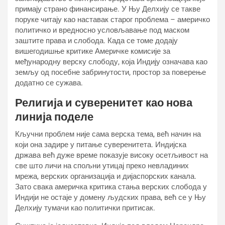
примају страно финансирање. У Њу Делхију се такве
поруке читају као наставак старог проблема – америчко
политичко и вредносно условљавање под маском
заштите права и слобода. Када се томе додају
вишегодишње критике Америчке комисије за
међународну верску слободу, која Индију означава као
земљу од посебне забринутости, простор за поверење
додатно се сужава.
Религија и суверенитет као нова
линија поделе
Кључни проблем није сама верска тема, већ начин на
који она задире у питање суверенитета. Индијска
држава већ дуже време показује високу осетљивост на
све што личи на спољни утицај преко невладиних
мрежа, верских организација и дијаспорских канала.
Зато свака америчка критика стања верских слобода у
Индији не остаје у домену људских права, већ се у Њу
Делхију тумачи као политички притисак.