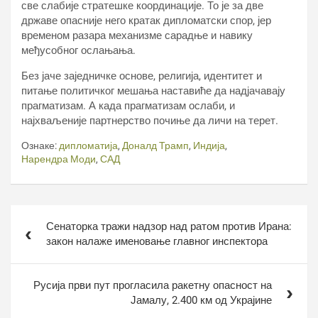
све слабије стратешке координације. То је за две
државе опасније него кратак дипломатски спор, јер
временом разара механизме сарадње и навику
међусобног ослањања.
Без јаче заједничке основе, религија, идентитет и
питање политичког мешања наставиће да надјачавају
прагматизам. А када прагматизам ослаби, и
најхваљеније партнерство почиње да личи на терет.
Ознаке:
дипломатија
,
Доналд Трамп
,
Индија
,
Нарендра Моди
,
САД
Кретање
Сенаторка тражи надзор над ратом против Ирана:
чланка
закон налаже именовање главног инспектора
Русија први пут прогласила ракетну опасност на
Јамалу, 2.400 км од Украјине