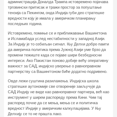
администрација Доналда Трампа истовремено појачава
трговински притисак и тражи простор за попуштање
тензија са Пекингом, онда Индија губи део стратешке
вредности коју је имала у америчком планирању
последњих година.
Истовремено, помиње се и приближавање Вашингтона
и Исламабада услед нестабилности у западној Азији.
За Индију је то озбиљан сигнал. Њу Делхи добро памти
да америчка политика према Јужној Азији уме брзо да
промени тежиште када се појаве шири безбедносни
интереси. Ако Пакистан поново добије већу оперативну
важност за САД, индијско уверење о равноправном
партнерству са Вашингтоном биће додатно подривено.
Овде лежи суштина разилажења. Индијска школа
стратешке аутономије све отвореније закључује да
САД Индију не виде као равноправног партнера, већ као
инструмент у ширем распореду према Кини. Чим тај
распоред почне да се мења, мења се и политичка
вредност Индије у америчким калкулацијама. У Њу
Делхију се то не прашта лако.