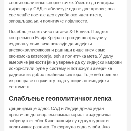
спољнополитичке спорне тачке. Уместо да индијска
дијаспора у САД стабилизује однос две државе, она
све чешће постаје део сукоба око идентитета,
запошљавања и политичке лојалности.
Посебно је осетљиво питање Х-1Б виза. Предлог
конгресмена Елија Крејна о трогодишњој паузи у
издавању ових виза показује да индијски
висококвалификовани радници више нису само
економска категорија, већ и политичка мета. У делу
америчке јавности јача уверење да су индијски кадрови
искористили рупе у систему и потиснули америчке
раднике из добро плаћених сектора. То је већ прешло
из расправе о тржишту рада у шири антииндијски
сентимент.
Слабљење геополитичког лепка
Деценијама је однос САД и Индије држао један
практичан договор: економска корист и заједничка
забринутост због Кине важнији су од културних и
политичких разлика. Та формула сада слаби. Ако