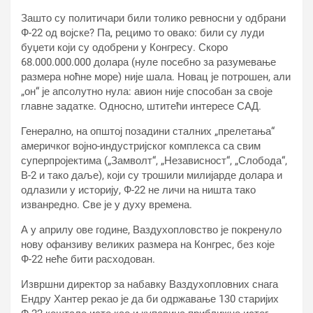
Зашто су политичари били толико ревносни у одбрани
Ф-22 од војске? Па, рецимо то овако: били су луди
буџети који су одобрени у Конгресу. Скоро
68.000.000.000 долара (нуле посебно за разумевање
размера ноћне море) није шала. Новац је потрошен, али
„он“ је апсолутно нула: авион није способан за своје
главне задатке. Односно, штитећи интересе САД.
Генерално, на општој позадини сталних „прелетања“
америчког војно-индустријског комплекса са свим
суперпројектима („Замволт“, „Независност“, „Слобода“,
В-2 и тако даље), који су трошили милијарде долара и
одлазили у историју, Ф-22 не личи на ништа тако
изванредно. Све је у духу времена.
А у априлу ове године, Ваздухопловство је покренуло
нову офанзиву великих размера на Конгрес, без које
Ф-22 неће бити расходован.
Извршни директор за набавку Ваздухопловних снага
Ендру Хантер рекао је да би одржавање 130 старијих