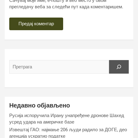
Сачувај моје име, е-пошту и веб место у овом
прегледачу веба за следећи пут када коментаришем.
Недавно објављено
Русија испоручила Ирану унапређене дронове Шахед
усред удара на америчке базе
Извештај ГАО: најмање 206 људи радило за ДОГЕ, део
агенција ускратио податке