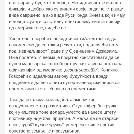
претворио у буџетског ловца. Невидљивост је испала
фикција, и добро, ако су видели своје, онда не, странци
виде савршено, а ако виде Руси, онда Кинези, који имају
и ловца Сухој и сопствену електронику ништа лошију
од америчке оне, видеће се.
Уопштено говорећи о невидљивости/стелтности, да
напоменемо да се такви резултати, подвлачећи црту
под „невидљивост“, раде и у Сједињеним Државама.
Није полетео. И веома је пријатно констатовати да се
супер-маневарска способност руских авиона показала
ефикаснијом од америчке „
невидљивости
“. Коначно.
Говорећи о идеалном авиону будућности, вреди
предвидети да ће то бити супер маневарски авион са
елементима стелт. Управо са елементима.
Тако да је галама команданата америчког
ваздухопловства разумљива. Скуп кофер без ручке
који уништава тоне долара уместо да нанесе штету
противнику није баш пријатан. А жеља да се отараси
овог „
чудотворног оружја
“, усмереног више против
сопствене земље, је и разумљива.