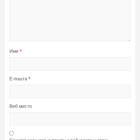
Име
*
Е-пошта
*
Веб место