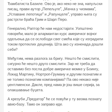
Ђамбатиста Базиле. Ово је, ако неко не зна, напуљски
писац, прави аутор „Пепељуге“, „Мачка у чизмама“,
„Успаване лепотице“ и „Рапунцеле“, управо њега су
растргли браћа Грим и Шарл Перо.
Генерално, Раптор ће нам недостајати. Уопштено
говорећи, мало је алармантан курс америчког војног
одељења да се ослободи свег смећа које су изградили
током протеклих деценија. Шта ако су изненада дошли
себи?
Међутим, нема разлога за бригу. Нешто ће смислити,
сигурно ће нешто друго смислити. Зар не треба да
оставимо без посла добре америчке момке у Боингу,
Локид Мартину, Нортроп-Груману и другим познатим и
не толико познатим компанијама? Па ово некако није
џентлменски. Дакле, пред нама је још више серија, за
олакшавање буџета.
А крезуби „Предатор” ће се повући у ту веома познату
авио-базу. Тамо он заправо иде.