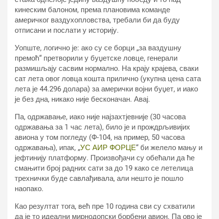
кинеским балоном, према плановима команде
америчког ваздухопловства, требали би да буду
отписани и послати у историју.
Уопште, логично је: ако су се борци „за ваздушну
премоћ“ претворили у буџетске ловце, генерали
размишљају сасвим нормално. На крају крајева, сваки
сат лета овог ловца кошта прилично (укупна цена сата
лета је 44.296 долара) за амерички војни буџет, и иако
је без дна, никако није бесконачан. Авај.
Па, одржавање, иако није најзахтјевније (30 часова
одржавања за 1 час лета), било је и прождрљивијих
авиона у том погледу (Ф-104, на пример, 50 часова
одржавања), ипак, „
УС АИР ФОРЦЕ
“ би желело мању и
јефтинију платформу. Произвођачи су обећали да ће
смањити број радних сати за до 19 како се летелица
трехнички буде савлађивала, али нешто је пошло
наопако.
Као резултат тога, већ пре 10 година сви су схватили
да је то идеални мирнодопски борбени авион. Па ово је