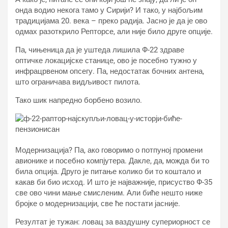
онда водио некога тамо у Сирији? И тако, у најбољим
традицијама 20. века – преко радија. Јасно је да је ово
одмах разоткрило Репторсе, али није било друге опције.
Па, чињеница да је уштеда лишила Ф-22 здраве
оптичке локацијске станице, ово је посебно тужно у
инфрацрвеном опсегу. Па, недостатак бочних антена,
што ограничава видљивост пилота.
Тако шик напредно борбено возило.
Модернизација? Па, ако говоримо о потпуној промени
авионике и посебно компјутера. Дакле, да, можда би то
била опција. Друго је питање колико би то коштало и
какав би био исход. И што је најважније, присуство Ф-35
све ово чини мање смисленим. Али биће нешто ниже
бројке о модернизацији, све ће постати јасније.
Резултат је тужан: ловац за ваздушну супериорност се