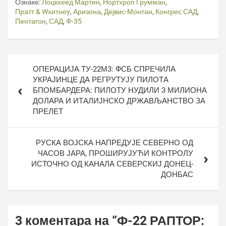
Ознаке:
Лоцкхеед Мартин
,
Нортхроп Грумман
,
Пратт & Wхитнеy
,
Аризона
,
Дејвис-Монтан
,
Конгрес САД
,
Пентагон
,
САД
,
Ф-35
Кретање
ОПЕРАЦИЈА ТУ-22М3: ФСБ СПРЕЧИЛА
чланка
УКРАЈИНЦЕ ДА РЕГРУТУЈУ ПИЛОТА
БПОМБАРДЕРА: ПИЛОТУ НУДИЛИ 3 МИЛИОНА
ДОЛАРА И ИТАЛИЈНСКО ДРЖАВЉАНСТВО ЗА
ПРЕЛЕТ
РУСКА ВОЈСКА НАПРЕДУЈЕ СЕВЕРНО ОД
ЧАСОВ ЈАРА, ПРОШИРУЈУЋИ КОНТРОЛУ
ИСТОЧНО ОД КАНАЛА СЕВЕРСКИЈ ДОНЕЦ-
ДОНБАС
3 коментара на “
Ф-22 РАПТОР: