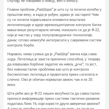
случају не говоримо о новцу, већ о износу.
Главни проблем „
Раптора
“ је што су га почели излећи у
прошлом веку, а када је рођен, одмах је застарео! Чим
су се почели појављивати елементи вештачке
интелигенције и идеје мрежноцентричне контроле битке
мање-више резултирале нечим, показало се да је Ф-22,
који је настао у зору полупроводничке технологије,
данас готово немогуће интегрисати у савремени систем
контроле борбе.
Наравно, нема сумње да је „
Раптор
“ мачка која сама
хода. Летелица је заиста прилично способна, у теорији,
да извршава борбене задатке на нивоу „
јуче
“, то јест,
без новонасталих проблема као што је контрола
беспилотних летелица и пројектила преко сателита и
слично. Ово је обичан нормалан авион, чак и из 20.
века.
Шта рећи ако је Ф-22 лишен могућности да самостално
преноси информације преко система тактичке размене
података Линк 16, који користе други амерички авиони?
А како је, питаће се они који још не знају, да ли је он