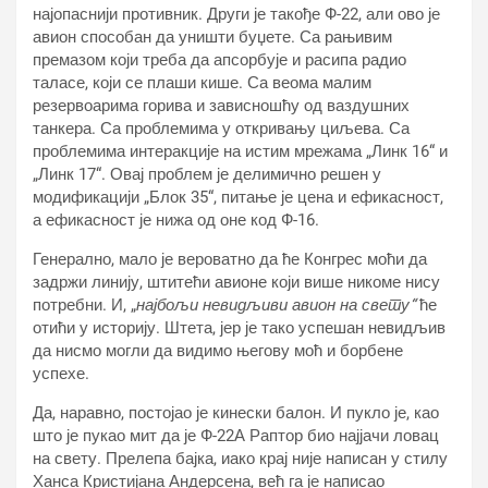
најопаснији противник. Други је такође Ф-22, али ово је
авион способан да уништи буџете. Са рањивим
премазом који треба да апсорбује и расипа радио
таласе, који се плаши кише. Са веома малим
резервоарима горива и зависношћу од ваздушних
танкера. Са проблемима у откривању циљева. Са
проблемима интеракције на истим мрежама „Линк 16“ и
„Линк 17“. Овај проблем је делимично решен у
модификацији „Блок 35“, питање је цена и ефикасност,
а ефикасност је нижа од оне код Ф-16.
Генерално, мало је вероватно да ће Конгрес моћи да
задржи линију, штитећи авионе који више никоме нису
потребни. И, „
најбољи невидљиви авион на свету“
ће
отићи у историју. Штета, јер је тако успешан невидљив
да нисмо могли да видимо његову моћ и борбене
успехе.
Да, наравно, постојао је кинески балон. И пукло је, као
што је пукао мит да је Ф-22А Раптор био најјачи ловац
на свету. Прелепа бајка, иако крај није написан у стилу
Ханса Кристијана Андерсена, већ га је написао