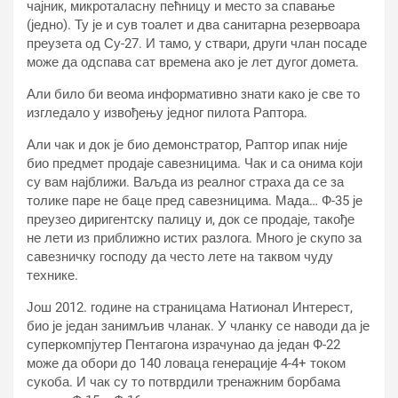
чајник, микроталасну пећницу и место за спавање
(једно). Ту је и сув тоалет и два санитарна резервоара
преузета од Су-27. И тамо, у ствари, други члан посаде
може да одспава сат времена ако је лет дугог домета.
Али било би веома информативно знати како је све то
изгледало у извођењу једног пилота Раптора.
Али чак и док је био демонстратор, Раптор ипак није
био предмет продаје савезницима. Чак и са онима који
су вам најближи. Ваљда из реалног страха да се за
толике паре не баце пред савезницима. Мада… Ф-35 је
преузео диригентску палицу и, док се продаје, такође
не лети из приближно истих разлога. Много је скупо за
савезничку господу да често лете на таквом чуду
технике.
Још 2012. године на страницама Натионал Интерест,
био је један занимљив чланак. У чланку се наводи да је
суперкомпјутер Пентагона израчунао да један Ф-22
може да обори до 140 ловаца генерације 4-4+ током
сукоба. И чак су то потврдили тренажним борбама