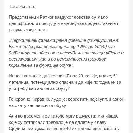
Тако испада.
Представници Ратног ваздухопловства су мало
дешифровали пресуду и није звучала једноставније и
разумљивије, али:
„Недостатак финансирања довешће до напуштања
Блока 20 (серија произведена од 1999. до 2004.) као
потенцијално опасних и најскупљих за складиштење и
рестаурацију, као и до немогућности њиховог
коришћења за функције обуке“.
Испоставља се да је серија Блок 20, која је, иначе, 51
летелица, потенцијално опасна и да није погодна ни за
употребу као авион за обуку?
Генерално, наравно, лудо је: користити најскупљи авион
на свету као авион за обуку.
Али конгресмени се такође могу разумети: милијарде
које су потписали требало је да одлете у славу
Сједињених Држава све до 40-их година овог века, а у