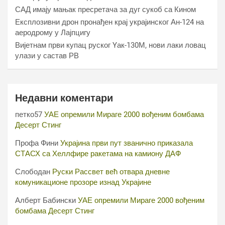
САД имају мањак пресретача за дуг сукоб са Кином
Експлозивни дрон пронађен крај украјинског Ан-124 на
аеродрому у Лајпцигу
Вијетнам први купац руског Yак-130М, нови лаки ловац
улази у састав РВ
Недавни коментари
петко57
УАЕ опремили Мираге 2000 вођеним бомбама
Десерт Стинг
Профа Фини
Украјина први пут званично приказала
СТАСХ са Хеллфире ракетама на камиону ДАФ
Слободан
Руски Рассвет већ отвара дневне
комуникационе прозоре изнад Украјине
Алберт Бабински
УАЕ опремили Мираге 2000 вођеним
бомбама Десерт Стинг