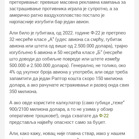
претеривање: превише масовна рекламна кампања за
застрашивање противника играла је супротно, а за
америчко ратно ваздухопловство постало је
најопасније изгубити бар један авион.
Али било је губитака, од 2022. године Ф-22 је претрпео
32 несреће класе „А“ (удес авиона са смрћу, губитак
авиона или штета од више од 2.500.000 долара), трајно
изгубљено 6 авиона и 50 несрећа класе „Б“ (несреће
што доводи до озбиљне повреде или штете између
500.000 и 2.500.000 долара). Генерално, не толико, око
4% од укупног броја авиона у употреби, али овде треба
запамтити да један Раптор кошта скоро 150 милиона
долара, а ако рачунате истраживање и развој онда свих
350 милиона.
А ако овде користите калкулатор (само губици „теже“
900/2100 милиона долара, а то не узима у обзир
оперативне трошкове!), онда схватате да
Ф-22
представља највећу опасност само за буџет.
Али, како кажу, новац није главна ствар, иако у нашем