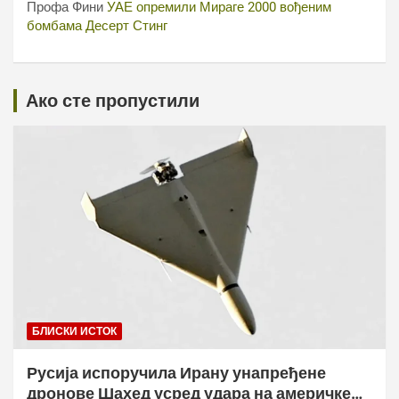
Профа Фини
УАЕ опремили Мираге 2000 вођеним
бомбама Десерт Стинг
Ако сте пропустили
БЛИСКИ ИСТОК
Русија испоручила Ирану унапређене
дронове Шахед усред удара на америчке