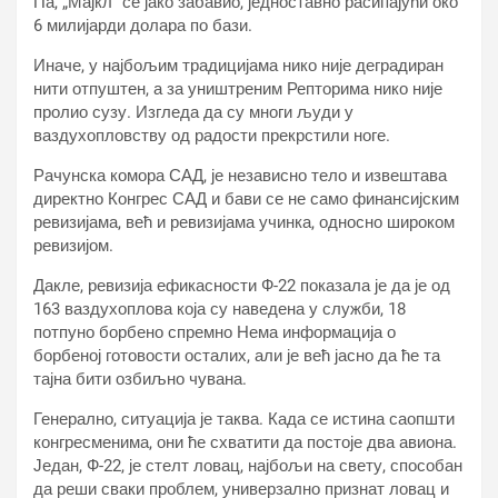
Па, „Мајкл“ се јако забавио, једноставно расипајући око
6 милијарди долара по бази.
Иначе, у најбољим традицијама нико није деградиран
нити отпуштен, а за уништреним Репторима нико није
пролио сузу. Изгледа да су многи људи у
ваздухопловству од радости прекрстили ноге.
Рачунска комора САД, је независно тело и извештава
директно Конгрес САД и бави се не само финансијским
ревизијама, већ и ревизијама учинка, односно широком
ревизијом.
Дакле, ревизија ефикасности Ф-22 показала је да је од
163 ваздухоплова која су наведена у служби, 18
потпуно борбено спремно Нема информација о
борбеној готовости осталих, али је већ јасно да ће та
тајна бити озбиљно чувана.
Генерално, ситуација је таква. Када се истина саопшти
конгресменима, они ће схватити да постоје два авиона.
Један, Ф-22, је стелт ловац, најбољи на свету, способан
да реши сваки проблем, универзално признат ловац и