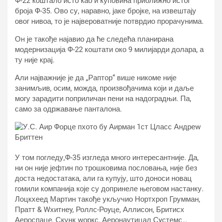
Ф-22 коштало исто као и куповина приближно истог
броја Ф-35. Ово су, наравно, јаке бројке, на извештају
овог нивоа, то је највероватније потврдио прорачунима.
Он је такође најавио да ће следећа планирана
модернизација Ф-22 коштати око 9 милијарди долара, а
ту није крај.
Али најважније је да „Раптор“ више никоме није
занимљив, осим, ​​можда, произвођачима који и даље
могу зарадити поприличан пени на надоградњи. Па,
само за одржавање панталона.
У том погледу,Ф-35 изгледа много интересантније. Да,
ни он није јефтин по трошковима пословања, није без
доста недостатака, али га купују, што доноси новац
гомили компанија које су допринеле његовом настанку.
Лоцкхеед Мартин такође укључио Нортхроп Грумман,
Пратт & Wхитнеy, Роллс-Роyце, Аллисон, Бритисх
Аероспаце, Скунк wоркс, Аеронаутицал Сyстемс…