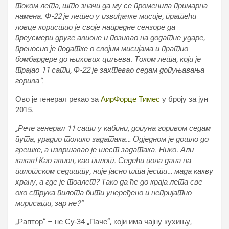
током лета, што значи да му се променила примарна
намена. Ф-22 је летео у извиђачке мисије, пратећи
ловце користио је своје напредне сензоре да
преусмери друге авионе и позивао на додатне ударе,
преносио је податке о својим мисијама и пратио
бомбардере до њихових циљева. Током лета, који је
трајао 11 сати, Ф-22 је захтевао седам допуњавања
горива“.
Ово је генерал рекао за
АирФорце Тимес
у броју за јун
2015.
„Рече генерал 11 сати у кабини, допуна горивом седам
пута, урадио толико задатака… Одједном је дошло до
грешке, а извршавао је шест задатака. Нико. Али
какав! Као авион, као пилот. Седећи пола дана на
пилотском седишту, није јасно шта јести… мада какву
храну, а где је тоалет? Тако да ће до краја лета све
око струка пилота бити унеређено и непријатно
мирисати, зар не?“
„Раптор“ – не Су-34 „Паче“, који има чајну кухињу,