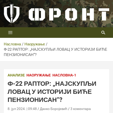
Скип
то
цонтент
Први војни канал у Србији
Телевизија ФРОНТ
Насловна
Наоружање
Ф-22 РАПТОР: „НАЈСКУПЉИ ЛОВАЦ У ИСТОРИЈИ БИЋЕ
ПЕНЗИОНИСАН“?
АНАЛИЗЕ
НАОРУЖАЊЕ
НАСЛОВНА-1
Ф-22 РАПТОР: „НАЈСКУПЉИ
ЛОВАЦ У ИСТОРИЈИ БИЋЕ
ПЕНЗИОНИСАН“?
8. јул 2024. | 09:48
Данко Боројевић
3 коментара