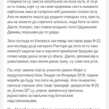
стварности су заиста изгубљене на пола пута. А то је
исти ловац којег су на свим крајевима света називали
најбољим, иако је супротно већ доказано толико пута.
Али не можете ништа да урадите поводом тога, заиста,
ако не можете да спречите алкохол, онда ћете га пити.
Дакле, Конгрес, као главно владино тело Сједињених
Држава, покушава да то уради.
Зато господа из Конгреса захтевају наставак рада Ф-22,
али изгледа да је натерати Рапторе да лете исто тако
немогућ задатак као и научити приобалне бродове да
плове негде даље осим уз обалу. Дакле, декомисија и
уништавање, како многи данас кажу, су само иза угла.
Па, плус авиони које је уништио ураган Мајкл у
ваздухопловној бази Тиндал на Флориди 2018. године
мораће да буду послати на депонију. Али генерално,
прича је смешна због своје трагедије: двадесетак Ф-22
из „Блока 20” су, упркос временској прогнози,
једноставно остављени под бетонским
надстрешницама.