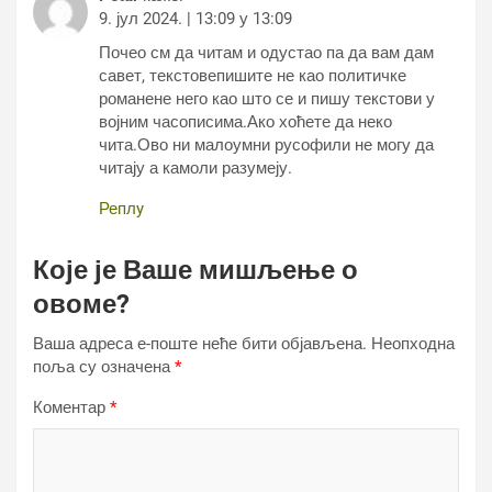
9. јул 2024. | 13:09 у 13:09
Почео см да читам и одустао па да вам дам
савет, текстовепишите не као политичке
романене него као што се и пишу текстови у
војним часописима.Ако хоћете да неко
чита.Ово ни малоумни русофили не могу да
читају а камоли разумеју.
Реплy
Које је Ваше мишљење о
овоме?
Ваша адреса е-поште неће бити објављена.
Неопходна
поља су означена
*
Коментар
*