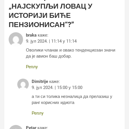
„НАЈСКУПЉИ ЛОВАЦ У
ИСТОРИЈИ БИЋЕ
ПЕНЗИОНИСАН“?
”
braka
каже:
9. јул 2024. | 11:14 у 11:14
Оволики чланак и овако тенденциозан значи
да је авион баш добар.
Реплy
Dimitrije
каже:
9. јул 2024. | 15:00 у 15:00
а ти си толика незналица да прелазиш у
ранг корисних идиота
Реплy
Petar
каже: