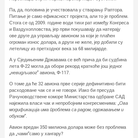
Па, да, половина је учествовала у стварању Раптора.
Питање је само ефикасност пројекта, али то је проблем.
Стога се од 2009. године води тихи рат између Конгреса
и Ваздухопловства, јер први покушавају да натерају
ове друге да управљају авионом за који је плаћен
огроман износ долара, а други не желе, јер добили су
летелицу из претходног века за 68 милијарде.
А у Сједињеним Државама се већ прича да би судбина
лета Ф-22 могла да обори рекорд краткоће још једног
„
невидљивог
” авиона, Ф-117.
О томе да ће 32 авиона прве серије дефинитивно бити
расходоване чак се и не говори. Иако би пресуда
Рачуноводствене коморе Министарства одбране САД
најежила власи чак и непробојним конгресменима: „
Ова
модификација има проблема са радом, одржавањем и
обуком
“.
Авион вредан 350 милиона долара може без проблема
да „чами“само у хангару?