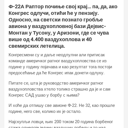
Ф-22А Раптор почиње свој крај… па, да, ако
Конгрес одлучи, отићи ће у пензију.
Односно, на светски познато гробље
авиона у ваздухопловној бази Дејвис-
Монтан у Тусону, у Аризони, где се чува
више од 4.400 ваздухоплова и 40
свемирских летелица.
Конгресмени су и даље неодлулни али притисак
команде америчког ратног ваздухопловства се из
године у годину појачава и као резултат тога постоји
предосећање да ће Конгрес ипак донети одлуку.
Питате се, шта је руководство америчког ратног
ваздухопловства хтело толико страшно да је и сам
Конгрес САД ушао у борбу с њима?
И хоће да отпишу све авионе Ф-22. Не 32, као прошле
године, него све, колико их је остало.
Најскупљи ловци, њих 200 током 20 година борбеног
стажа однелоје једину ваздушну победу и то над