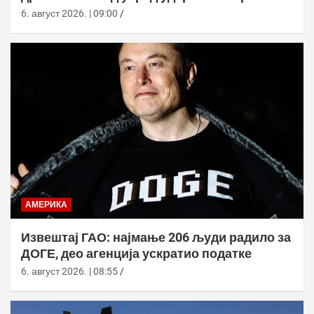
базе
6. август 2026. | 09:00
АМЕРИКА
Извештај ГАО: најмање 206 људи радило за
ДОГЕ, део агенција ускратио податке
6. август 2026. | 08:55