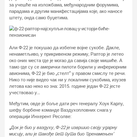
за учешће на изложбама, међународним форумима,
парадама и другим манифестацијама које, ако наносе
штету, онда само буџетима.
Али Ф-22 је покушао да избегне војне сукобе. Дакле,
ненаметљиво, у прикривеном режиму, Раптор је летео
око оних места где је могао да савија своје мишиће. А
тамо где су се амерички пилоти борили у инфериорним
авионима, Ф-22 је био „стелт“ у правом смислу те речи.
Нико то није видео чак ни у локалним сукобима, изузев
летова као неко ко зна: 2015. године један Ф-22 јесте
учествовао у…
Међутим, овде је боље дати реч генералу Хоук Карлу,
шефу борбене команде Ваздухопловних снага у
операцији Инхерент Ресолве:
„Док је био у ваздуху, Ф-22 је извршио своју ударну
мисију, али је такође пет пута био ‘пренамењен’