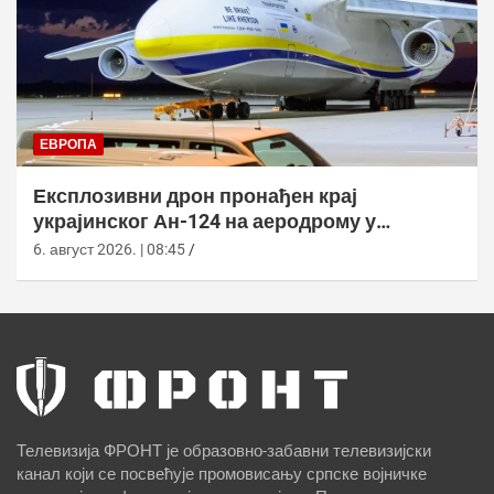
ЕВРОПА
Експлозивни дрон пронађен крај
украјинског Ан-124 на аеродрому у
Лајпцигу
6. август 2026. | 08:45
Телевизија ФРОНТ је образовно-забавни телевизијски
канал који се посвећује промовисању српске војничке