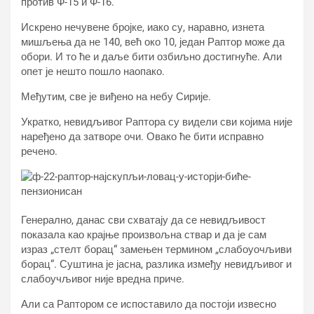
против Ф-15 и Ф-16.
Искрено нечувене бројке, иако су, наравно, изнета
мишљења да не 140, већ око 10, један Раптор може да
обори. И то ће и даље бити озбиљно достигнуће. Али
опет је нешто пошло наопако.
Међутим, све је виђено на небу Сирије.
Укратко, невидљивог Раптора су видели сви којима није
наређено да затворе очи. Овако ће бити исправно
речено.
Генерално, данас сви схватају да се невидљивост
показала као крајње произвољна ствар и да је сам
израз „стелт борац“ замењен термином „слабоуочљиви
борац“. Суштина је јасна, разлика између невидљивог и
слабоучљивог није вредна приче.
Али са Раптором се испоставило да постоји извесно