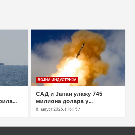
ВОЈНА ИНДУСТРИЈА
САД и Јапан улажу 745
рила
милиона долара у
х вода,
производњу пресретача
8. август 2026. | 16:15
а
СМ-3 Блоцк ИИА