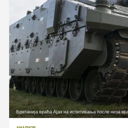
Британија враћа Ајаx на испитивања после низа кв
АНАЛИЗЕ