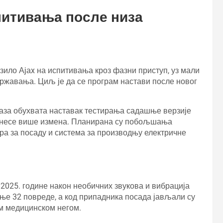
спитивања после низа
ило Ајаx на испитивања кроз фазни приступ, уз мали
државања. Циљ је да се програм настави после новог
фаза обухвата наставак тестирања садашње верзије
донесе више измена. Планирана су побољшања
ра за посаду и система за производњу електричне
2025. године након необичних звукова и вибрација
ње 32 повреде, а код припадника посада јављали су
м медицинском негом.