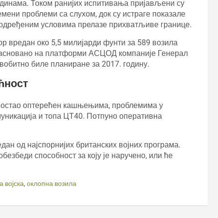
одинама. Током ранијих испитивања пријављени су
емени проблеми са слухом, док су истраге показале
 у одређеним условима прелазе прихватљиве границе.
ор вредан око 5,5 милијарди фунти за 589 возила
е засновано на платформи АСЦОД компаније Генерал
вобитно биле планиране за 2017. годину.
ћност
је остао оптерећен кашњењима, проблемима у
муникација и топа ЦТ40. Потпуно оперативна
један од најспорнијих британских војних програма.
езбеди способност за коју је наручено, или ће
а војска
,
оклопна возила