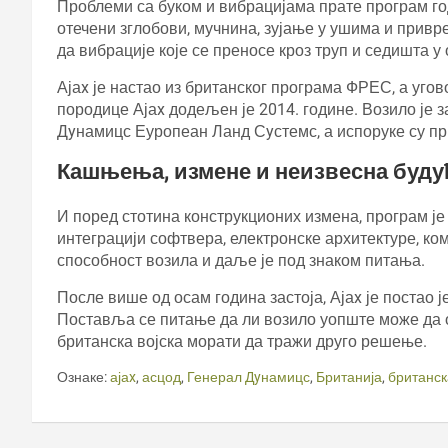
Проблеми са буком и вибрацијама прате програм г
отечени зглобови, мучнина, зујање у ушима и привр
да вибрације које се преносе кроз труп и седишта
Ајаx је настао из британског програма ФРЕС, а угов
породице Ајаx додељен је 2014. године. Возило ј
Дyнамицс Еуропеан Ланд Сyстемс, а испоруке су пр
Кашњења, измене и неизвесна буду
И поред стотина конструкционих измена, програм 
интеграцији софтвера, електронске архитектуре, ко
способност возила и даље је под знаком питања.
После више од осам година застоја, Ајаx је постао 
Поставља се питање да ли возило уопште може да об
британска војска морати да тражи друго решење.
Ознаке:
ајаx
,
асцод
,
Генерал Дyнамицс
,
Британија
,
британск