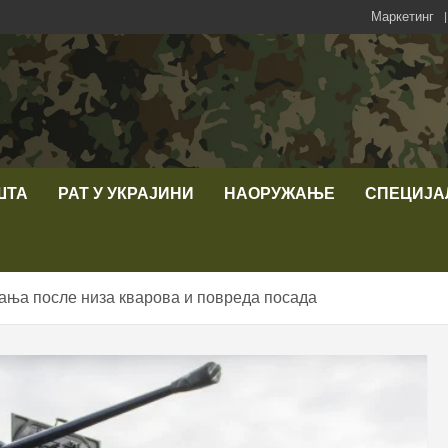
Маркетинг
ШТА
РАТ У УКРАЈИНИ
НАОРУЖАЊЕ
СПЕЦИЈА
вања после низа кварова и повреда посада