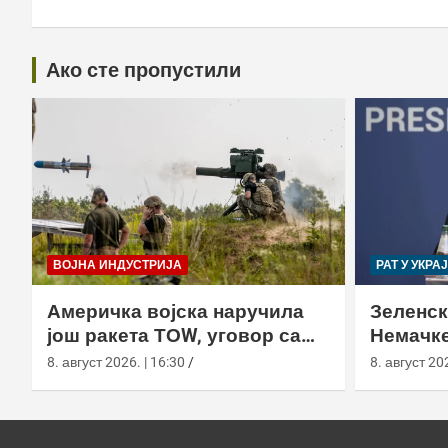
Ако сте пропустили
ВОЈНА ИНДУСТРИЈА
РАТ У УКРА
Америчка војска наручила
Зеленск
још ракета ТОW, уговор са
Немачке
Раyтхеон порастао на 750,8
пресрет
8. август 2026. | 16:30
8. август 202
милиона долара