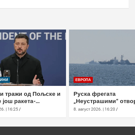
ЈИНИ
ЕВРОПА
и тражи од Пољске и
Руска фрегата
 још ракета-
„Неустрашими“ отво
ача
ватру код британски
6. | 16:25
8. август 2026. | 16:20
британска морнариц
појачала праћење