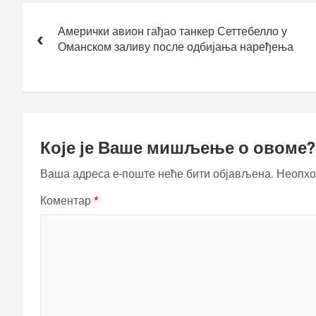
Кретање
чланка
Амерички авион гађао танкер Сеттебелло у
Оманском заливу после одбијања наређења
Које је Ваше мишљење о овоме?
Ваша адреса е-поште неће бити објављена.
Неопхо
Коментар
*