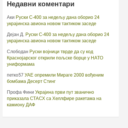
Недавни коментари
Аки
Руски С-400 за недељу дана оборио 24
украјинска авиона новом тактиком заседе
Дејан Д.
Руски С-400 за недељу дана оборио 24
украјинска авиона новом тактиком заседе
Слободан
Руски војници тврде да су код
Краснојарског открили пољске борце у НАТО
униформама
петко57
УАЕ опремили Мираге 2000 вођеним
бомбама Десерт Стинг
Профа Фини
Украјина први пут званично
приказала СТАСХ са Хеллфире ракетама на
камиону ДАФ