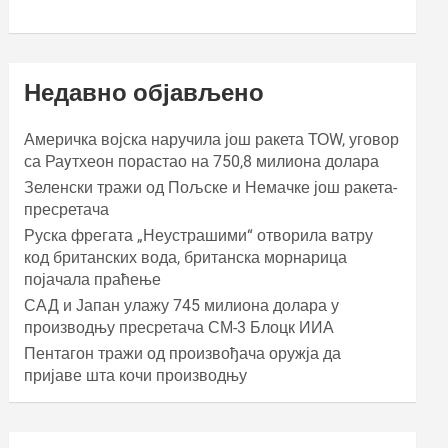
Недавно објављено
Америчка војска наручила још ракета ТОW, уговор
са Раyтхеон порастао на 750,8 милиона долара
Зеленски тражи од Пољске и Немачке још ракета-
пресретача
Руска фрегата „Неустрашими“ отворила ватру
код британских вода, британска морнарица
појачала праћење
САД и Јапан улажу 745 милиона долара у
производњу пресретача СМ-3 Блоцк ИИА
Пентагон тражи од произвођача оружја да
пријаве шта кочи производњу