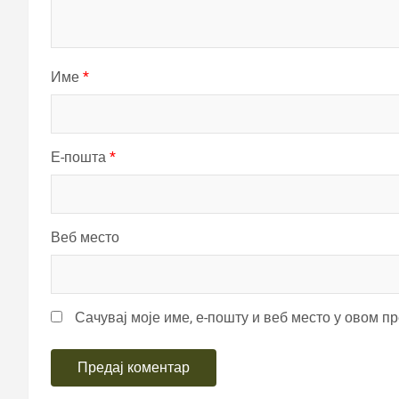
Име
*
Е-пошта
*
Веб место
Сачувај моје име, е-пошту и веб место у овом п