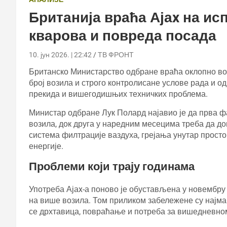
Британија враћа Ајаx на и
кварова и повреда посада
10. јун 2026. | 22:42
ТВ ФРОНТ
Британско Министарство одбране враћа оклопно воз
број возила и строго контролисане услове рада и о
прекида и вишегодишњих техничких проблема.
Министар одбране Лук Полард најавио је да прва 
возила, док друга у наредним месецима треба да 
система филтрације ваздуха, грејања унутар просто
енергије.
Проблеми који трају годинама
Употреба Ајаx-а поново је обустављена у новембру 
на више возила. Том приликом забележене су најма
се дрхтавица, повраћање и потреба за вишедневно