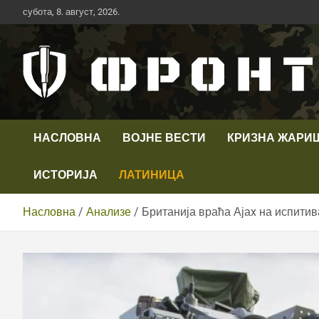
Скип
субота, 8. август, 2026.
то
цонтент
Први војни канал у Србији
Телевизија ФРОНТ
НАСЛОВНА
ВОЈНЕ ВЕСТИ
КРИЗНА ЖАРИ
ИСТОРИЈА
ЛАТИНИЦА
Насловна
Анализе
Британија враћа Ајаx на испити