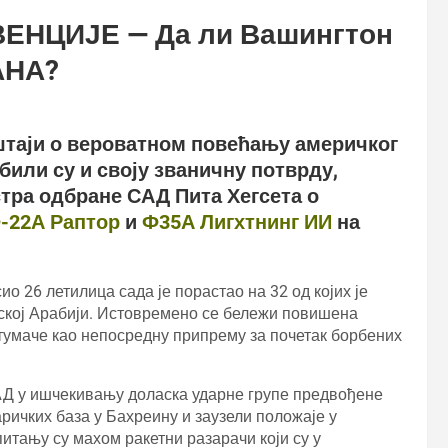
ЕНЦИЈЕ — Да ли Вашингтон
АНА?
штаји о вероватном повећању америчког
били су и своју званичну потврду,
тра одбране САД Пита Хегсета о
-22А Раптор
и
Ф35А Лигхтнинг ИИ
на
ио 26 летилица сада је порастао на 32 од којих је
ској Арабији. Истовремено се бележи повишена
 тумаче као непосредну припрему за почетак борбених
АД у ишчекивању доласка ударне групе предвођене
ричких база у Бахреину и заузели положаје у
питању су махом ракетни разарачи који су у