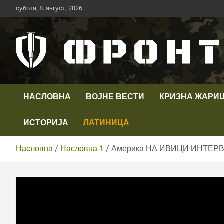
Скип
субота, 8. август, 2026.
то
цонтент
Први војни канал у Србији
Телевизија ФРОНТ
НАСЛОВНА
ВОЈНЕ ВЕСТИ
КРИЗНА ЖАРИ
ИСТОРИЈА
ЛАТИНИЦА
Насловна
Насловна-1
Америка НА ИВИЦИ ИНТЕРВЕ