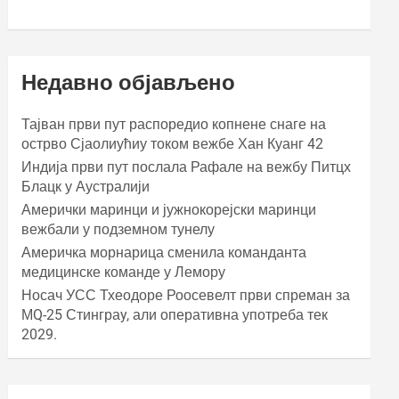
Недавно објављено
Тајван први пут распоредио копнене снаге на
острво Сјаолиућиу током вежбе Хан Куанг 42
Индија први пут послала Рафале на вежбу Питцх
Блацк у Аустралији
Амерички маринци и јужнокорејски маринци
вежбали у подземном тунелу
Америчка морнарица сменила команданта
медицинске команде у Лемору
Носач УСС Тхеодоре Роосевелт први спреман за
МQ-25 Стинграy, али оперативна употреба тек
2029.