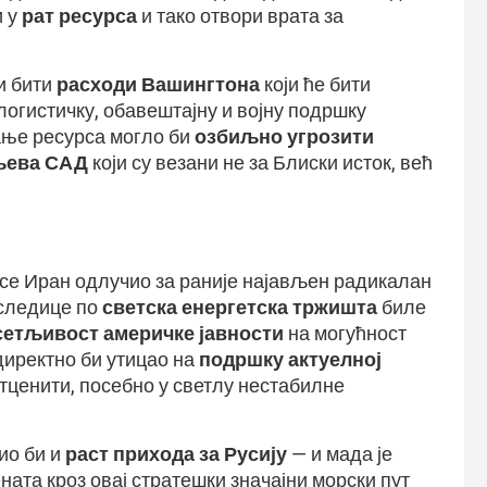
и у
рат ресурса
и тако отвори врата за
ћи бити
расходи Вашингтона
који ће бити
логистичку, обавештајну и војну подршку
ање ресурса могло би
озбиљно угрозити
љева САД
који су везани не за Блиски исток, већ
и се Иран одлучио за раније најављен радикалан
следице по
светска енергетска тржишта
биле
сетљивост америчке јавности
на могућност
 директно би утицао на
подршку актуелној
потценити, посебно у светлу нестабилне
ио би и
раст прихода за Русију
— и мада је
ната кроз овај стратешки значајни морски пут