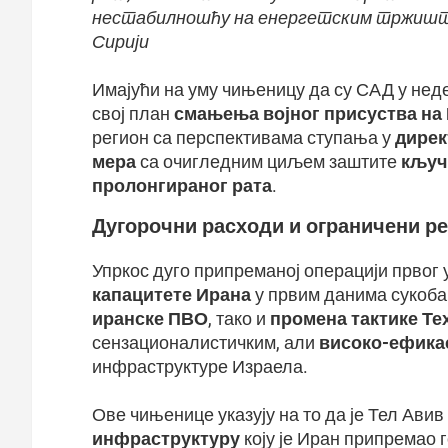
нестабилношћу на енергетским тржишти
Сирији
Имајући на уму чињеницу да су САД у нед
свој план
смањења војног присуства на
регион са перспективама ступања у
дирек
мера
са очигледним циљем заштите
кључ
пролонгираног рата
.
Дугорочни расходи
и ограничени р
Упркос дуго припреманој операцији првог
капацитете Ирана
у првим данима сукоба
иранске ПВО
, тако и
промена тактике Те
сензационалистичким, али
високо-ефика
инфраструктуре Израела.
Ове чињенице указују на то да је Тел Авив
инфраструктуру
коју је Иран припремао