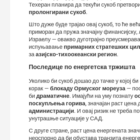
Техеран планира да текући сукоб претвор
пролонгирани сукоб
.
Што дуже буде трајао овај сукоб, то ће ве
приморан да пружа значајну финансијску, 
Израелу — овакво дуготрајно преусмерав
испуњавање
примарних стратешких ци
за
азијско-тихоокеански регион
.
Последице по енергетска тржишта
Уколико би сукоб дошао до тачке у којој б
корак —
блокаду Ормуског мореуза
— по
би
драматичне
. Имајући на уму познату
о
поскупљења горива
, значајан раст цена
администрацији
. И овај ризик не треба 
унутрашње ситуације у САД.
С друге стране, раст цена енергената знач
неоспорно да би обустава транзита енерге