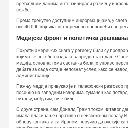
претходним данима интензивирали размену информац
вежбе.
Према тренутно доступним информацијама, у свега 
око 40.000 војника, истовремено преводећи све ре
Медијски фронт и политичка дешавањ
Покрети америчких снага у региону били су пропра
којима се посебно издваја ванредно заседање Сав
медија, основна тема састанка била је управо перс
дебате за сада остаје непознат услед, како се наво
администрације.
Пажњу медија привукао је и телефонски разговор п
посебно на западним изворима, тумачен као потврд
питању, међутим, није било.
С друге стране, сам Доналд Трамп током читавог дан
имала пласирање наратива о неизбежном поразу Ира
обнову контаката са Ираном, поручио да очекује кап