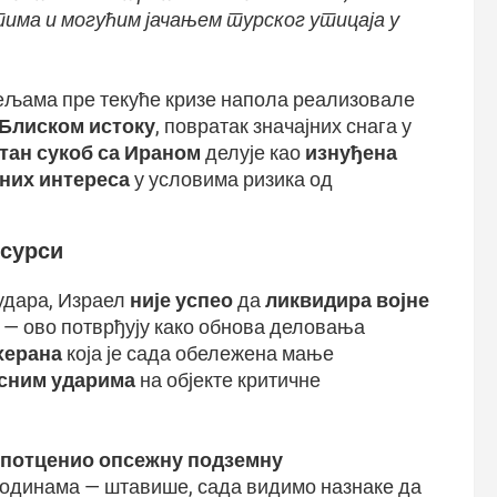
ма и могућим јачањем турског утицаја у
ељама пре текуће кризе напола реализовале
 Блиском истоку
, повратак значајних снага у
тан сукоб са Ираном
делује као
изнуђена
них интереса
у условима ризика од
есурси
 удара, Израел
није успео
да
ликвидира војне
 — ово потврђују како обнова деловања
херана
која је сада обележена мање
сним ударима
на објекте критичне
потценио опсежну подземну
 годинама — штавише, сада видимо назнаке да