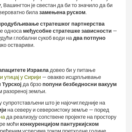
у
, Вашингтон је свестан да би то значило да би
 вероватно била
замењена руском
.
продубљивање стратешког партнерства
е односа
међусобне стратешке зависности
—
удући глобални сукоб води на
два потпуно
шко оствариви.
апацитете Израела
довео би у питање
и утицај у Сирији
— овакво исцрпљивање
и
Турској
да брзо
попуни безбедносни вакуум
м разореној земљи.
ју супротстављени што је најочигледније на
ији
на северу и североистоку земље — поред
на
да реализују сопствене пројекте на простору
тре моћи
конкуренцијом пантуркијском
дређеним успесима током претходне године.