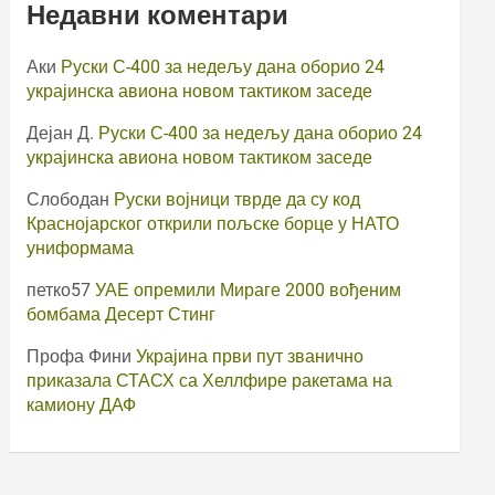
Недавни коментари
Аки
Руски С-400 за недељу дана оборио 24
украјинска авиона новом тактиком заседе
Дејан Д.
Руски С-400 за недељу дана оборио 24
украјинска авиона новом тактиком заседе
Слободан
Руски војници тврде да су код
Краснојарског открили пољске борце у НАТО
униформама
петко57
УАЕ опремили Мираге 2000 вођеним
бомбама Десерт Стинг
Профа Фини
Украјина први пут званично
приказала СТАСХ са Хеллфире ракетама на
камиону ДАФ