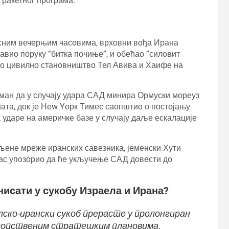
 ракетног програма.
асним вечерњим часовима, врховни вођа Ирана
авио поруку ”битка почиње”, и обећао ”силовит
ао цивилно становништво Тел Авива и Хаифе на
ман да у случају удара САД минира Ормуски мореуз
ата, док је Неw Yорк Тимес саопштио о постојању
а ударе на америчке базе у случају даље ескалације
бљене мреже иранских савезника, јеменски Хути
амас упозорио да ће укључење САД довести до
исати у сукобу Израела и Ирана?
елско-ирански сукоб прерасте у пролонгиран
 сопственим стратешким плановима,