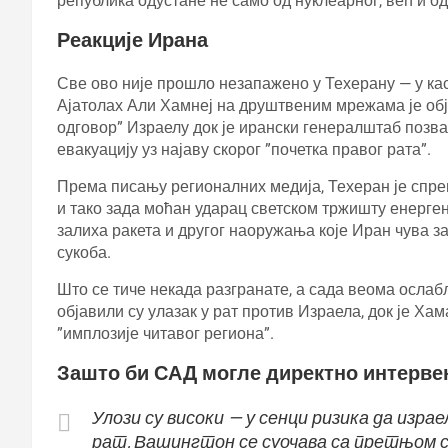
република одустане не само од нуклеарног, већ и од
Реакције Ирана
Све ово није прошло незапажено у Техерану — у к
Ајатолах Али Хамнеј на друштвеним мрежама је обј
одговор” Израелу док је ирански генералштаб позв
евакуацију уз најаву скорог ”почетка правог рата”.
Према писању регионалних медија, Техеран је спре
и тако зада моћан ударац светском тржишту енерген
залиха ракета и другог наоружања које Иран чува з
сукоба.
Што се тиче некада разгранате, а сада веома осла
објавили су улазак у рат против Израела, док је Х
”имплозије читавог региона”.
Зашто би САД могле директно интервен
Улози су високи — у сенци ризика да изра
рат, Вашингтон се суочава са претњом