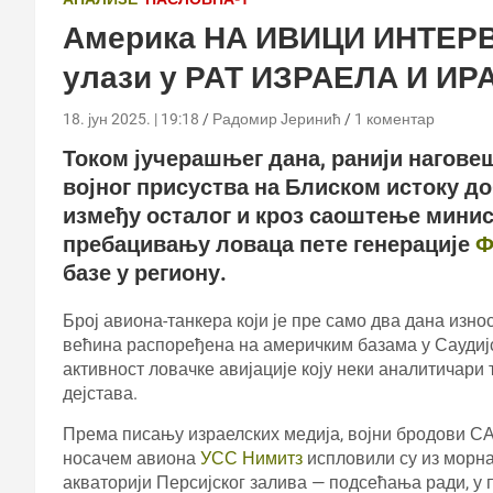
Америка НА ИВИЦИ ИНТЕРВ
улази у РАТ ИЗРАЕЛА И ИР
18. јун 2025. | 19:18
Радомир Јеринић
1 коментар
Током јучерашњег дана, ранији нагове
војног присуства на Блиском истоку до
између осталог и кроз саоштење минис
пребацивању ловаца пете генерације
Ф
базе у региону.
Број авиона-танкера који је пре само два дана износ
већина распоређена на америчким базама у Саудиј
активност ловачке авијације коју неки аналитичари
дејстава.
Према писању израелских медија, војни бродови С
носачем авиона
УСС Нимитз
испловили су из морна
акваторији Персијског залива — подсећања ради, у 