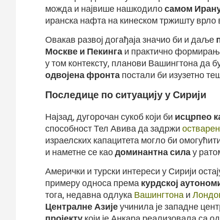
можда и највише нашкодило
самом Иран
иранска нафта на кинеском тржишту врло
Овакав развој догађаја значио би и даље
Москве и Пекинга
и практично формирањ
у том контексту, планови Вашингтона да б
одвојена фронта
постали би изузетно те
Последице по ситуацију у Сирији
Најзад, дугорочан сукоб који би
исцрпео к
способност Тел Авива да задржи
остварен
израелских капацитета могло би омогућит
и наметне се као
доминантна сила
у рато
Амерички и турски интереси у Сирији оста
примеру односа према
курдској аутоном
тога, недавна одлука
Вашингтона
и
Лондо
Централне Азије
учинила је западне цен
пројекту
који је Анкара реализовала са о