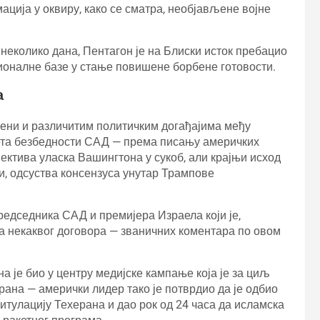
ија у оквиру, како се сматра, необјављене војне
неколико дана, Пентагон је на Блиски исток пребацио
гионалне базе у стање повишене борбене готовости.
а
ћени и различитим политичким догађајима међу
ета безбедности САД — према писању америчких
пектива уласка Вашингтона у сукоб, али крајњи исход
ди, одсуства консензуса унутар Трампове
редседника САД и премијера Израела који је,
а некаквог договора — званичних коментара по овом
а је био у центру медијске кампање која је за циљ
на — амерички лидер тако је потврдио да је одбио
итулацију Техерана и дао рок од 24 часа да исламска