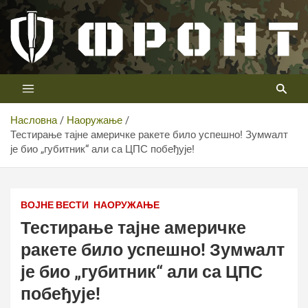
Скип
то
цонтент
Први војни канал у Србији
Телевизија ФРОНТ
Насловна
Наоружање
Тестирање тајне америчке ракете било успешно! Зумwалт
је био „губитник“ али са ЦПС побеђује!
ВОЈНЕ ВЕСТИ
НАОРУЖАЊЕ
Тестирање тајне америчке
ракете било успешно! Зумwалт
је био „губитник“ али са ЦПС
побеђује!