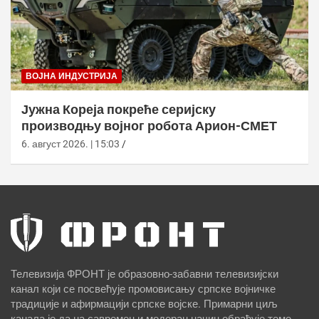
ВОЈНА ИНДУСТРИЈА
Јужна Кореја покреће серијску
производњу војног робота Арион-СМЕТ
6. август 2026. | 15:03
Телевизија ФРОНТ је образовно-забавни телевизијски
канал који се посвећује промовисању српске војничке
традиције и афирмацији српске војске. Примарни циљ