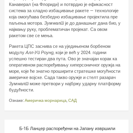
Канаверал (на Флориди) и потврдио је ефикасност
система за хладно избацивање ракете — технологије
која омогућава безбедно избацивање пројектила пре
паљења мотора.
Зумwалт
је до данашњег дана био, у
најмању руку, проблематичан пројекат. Са овом
ракетом све се мења.
Ракета ЦПС заснива се на уједињеном борбеном
модулу
Алл-Уп Роунд
, који је већ у 2024. години
успешно тестиран два пута. Ово је значајан корак ка
оперативном распоређивању хиперсоничног оружја на
море, које ће знатно проширити стратешке могућности
америчке војске. Сада такво оружје и стелт разарач
Зумwалт
може претвори у најбржу ударну платформу
будућности.
Ознаке:
Америчка морнарица
,
САД
Кретање
Б-1Б Ланцер распоређени на Јапану извршили
чланка