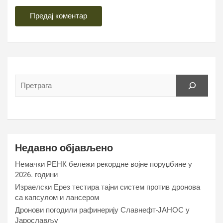
Недавно објављено
Немачки РЕНК бележи рекордне војне поруџбине у
2026. години
Израелски Ерез тестира тајни систем против дронова
са капсулом и лансером
Дронови погодили рафинерију Славнефт-ЈАНОС у
Јарослављу