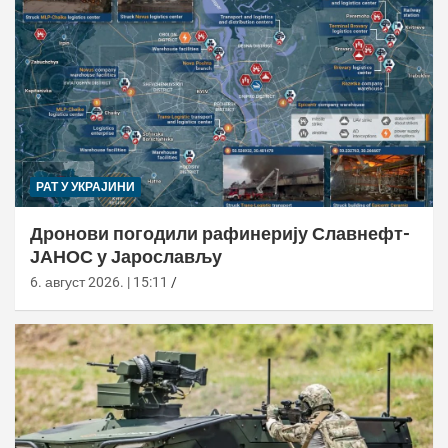
РАТ У УКРАЈИНИ
Дронови погодили рафинерију Славнефт-
ЈАНОС у Јарослављу
6. август 2026. | 15:11