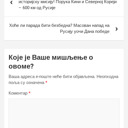
историјску мисију! Порука Кини и Северној Кореји
– 600 км од Русије
Хоће ли парада бити безбедна? Масован напад на
Русију уочи Дана победе
Које је Ваше мишљење о
овоме?
Ваша адреса е-поште неће бити објављена.
Неопходна
поља су означена
*
Коментар
*