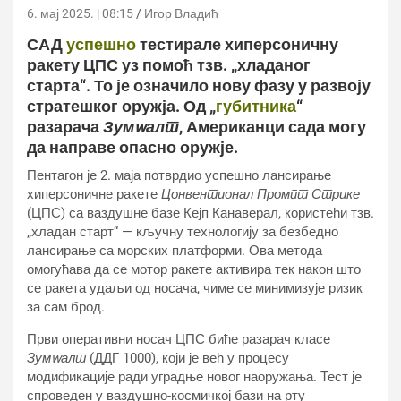
6. мај 2025. | 08:15
Игор Владић
САД
успешно
тестирале хиперсоничну
ракету ЦПС уз помоћ тзв. „хладаног
старта“. То је означило нову фазу у развоју
стратешког оружја. Од „
губитника
“
разарача
Зумwалт
, Американци сада могу
да направе опасно оружје.
Пентагон је 2. маја потврдио успешно лансирање
хиперсоничне ракете
Цонвентионал Промпт Стрике
(ЦПС) са ваздушне базе Кејп Канаверал, користећи тзв.
„хладан старт“ — кључну технологију за безбедно
лансирање са морских платформи. Ова метода
омогућава да се мотор ракете активира тек након што
се ракета удаљи од носача, чиме се минимизује ризик
за сам брод.
Први оперативни носач ЦПС биће разарач класе
Зумwалт
(ДДГ 1000), који је већ у процесу
модификације ради уградње новог наоружања. Тест је
спроведен у ваздушно-космичкој бази на рту