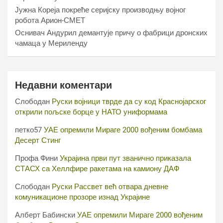
Јужна Кореја покреће серијску производњу војног
робота Арион-СМЕТ
Оснивач Андурил демантује причу о фабрици дронских
чамаца у Мериленду
Недавни коментари
Слободан
Руски војници тврде да су код Краснојарског
открили пољске борце у НАТО униформама
петко57
УАЕ опремили Мираге 2000 вођеним бомбама
Десерт Стинг
Профа Фини
Украјина први пут званично приказала
СТАСХ са Хеллфире ракетама на камиону ДАФ
Слободан
Руски Рассвет већ отвара дневне
комуникационе прозоре изнад Украјине
Алберт Бабински
УАЕ опремили Мираге 2000 вођеним