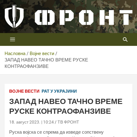
Скип
то
цонтент
Први војни канал у Србији
Телевизија ФРОНТ
Насловна
Војне вести
ЗАПАД НАВЕО ТАЧНО ВРЕМЕ РУСКЕ
КОНТРАОФАНЗИВЕ
ВОЈНЕ ВЕСТИ
РАТ У УКРАЈИНИ
ЗАПАД НАВЕО ТАЧНО ВРЕМЕ
РУСКЕ КОНТРАОФАНЗИВЕ
18. август 2023. | 10:24
ТВ ФРОНТ
Руска војска се спрема да изведе сопствену