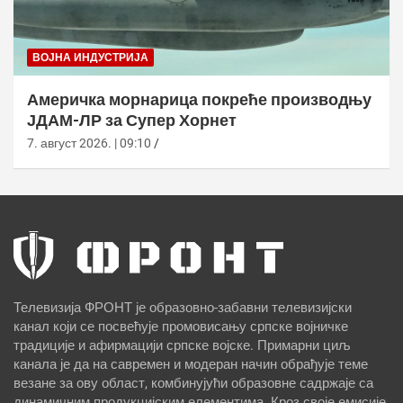
ВОЈНА ИНДУСТРИЈА
Америчка морнарица покреће производњу
ЈДАМ-ЛР за Супер Хорнет
7. август 2026. | 09:10
Телевизија ФРОНТ је образовно-забавни телевизијски
канал који се посвећује промовисању српске војничке
традиције и афирмацији српске војске. Примарни циљ
канала је да на савремен и модеран начин обрађује теме
везане за ову област, комбинујући образовне садржаје са
динамичним продукцијским елементима. Кроз своје емисије,