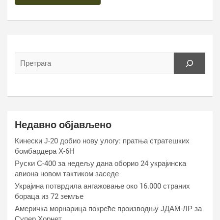
Недавно објављено
Кинески Ј-20 добио нову улогу: пратња стратешких
бомбардера Х-6Н
Руски С-400 за недељу дана оборио 24 украјинска
авиона новом тактиком заседе
Украјина потврдила ангажовање око 16.000 страних
бораца из 72 земље
Америчка морнарица покреће производњу ЈДАМ-ЛР за
Супер Хорнет