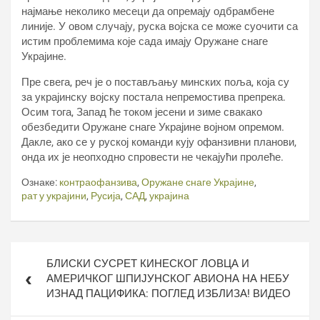
најмање неколико месеци да опремају одбрамбене
линије. У овом случају, руска војска се може суочити са
истим проблемима које сада имају Оружане снаге
Украјине.
Пре свега, реч је о постављању минских поља, која су
за украјинску војску постала непремостива препрека.
Осим тога, Запад ће током јесени и зиме свакако
обезбедити Оружане снаге Украјине војном опремом.
Дакле, ако се у руској команди кују офанзивни планови,
онда их је неопходно спровести не чекајући пролеће.
Ознаке:
контраофанзива
,
Оружане снаге Украјине
,
рат у украјини
,
Русија
,
САД
,
украјина
Кретање
БЛИСКИ СУСРЕТ КИНЕСКОГ ЛОВЦА И
чланка
АМЕРИЧКОГ ШПИЈУНСКОГ АВИОНА НА НЕБУ
ИЗНАД ПАЦИФИКА: ПОГЛЕД ИЗБЛИЗА! ВИДЕО