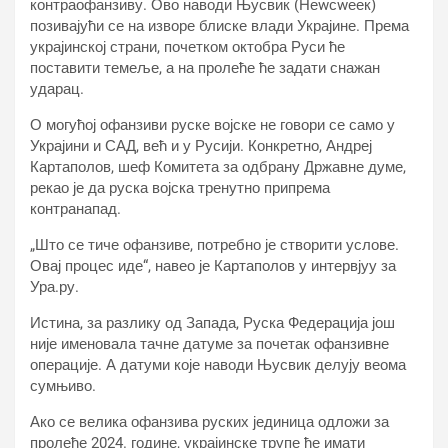
контраофанзиву. Ово наводи Њусвик (Неwсwеек)
позивајући се на изворе блиске влади Украјине. Према
украјинској страни, почетком октобра Руси ће
поставити темеље, а на пролеће ће задати снажан
ударац.
О могућој офанзиви руске војске не говори се само у
Украјини и САД, већ и у Русији. Конкретно, Андреј
Картаполов, шеф Комитета за одбрану Државне думе,
рекао је да руска војска тренутно припрема
контранапад.
„Што се тиче офанзиве, потребно је створити услове.
Овај процес иде“, навео је Картаполов у интервјуу за
Ура.ру.
Истина, за разлику од Запада, Руска Федерација још
није именовала тачне датуме за почетак офанзивне
операције. А датуми које наводи Њусвик делују веома
сумњиво.
Ако се велика офанзива руских јединица одложи за
пролеће 2024. године, украјинске трупе ће имати