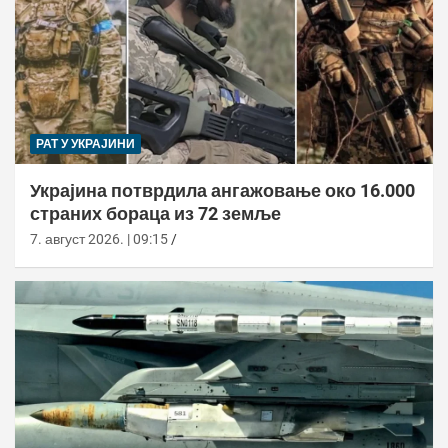
РАТ У УКРАЈИНИ
Украјина потврдила ангажовање око 16.000
страних бораца из 72 земље
7. август 2026. | 09:15