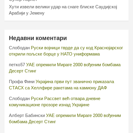
Хути извели велики удар на снаге блиске Саудијској
Арабији у Јемену
Недавни коментари
Слободан
Руски војници тврде да су код Краснојарског
открили пољске борце у НАТО униформама
петко57
УАЕ опремили Мираге 2000 вођеним бомбама
Десерт Стинг
Профа Фини
Украјина први пут званично приказала
СТАСХ са Хеллфире ракетама на камиону ДАФ
Слободан
Руски Рассвет већ отвара дневне
комуникационе прозоре изнад Украјине
Алберт Бабински
УАЕ опремили Мираге 2000 вођеним
бомбама Десерт Стинг