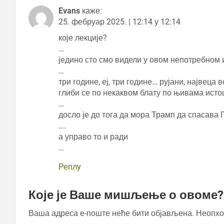
Evans
каже:
25. фебруар 2025. | 12:14 у 12:14
које лекције?
…
једино сто смо видели у овом непотребном 
…
три године, еј, три године… рујани, највеца в
глиби се по некаквом блату по њивама истоц
…
досло је до тога да мора Трамп да спасава
….
а управо то и ради
…
Реплy
Које је Ваше мишљење о овоме?
Ваша адреса е-поште неће бити објављена.
Неопхо