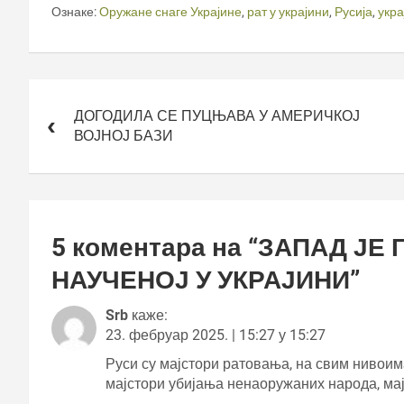
Ознаке:
Оружане снаге Украјине
,
рат у украјини
,
Русија
,
укра
Кретање
чланка
ДОГОДИЛА СЕ ПУЦЊАВА У АМЕРИЧКОЈ
ВОЈНОЈ БАЗИ
5 коментара на “
ЗАПАД ЈЕ 
НАУЧЕНОЈ У УКРАЈИНИ
”
Srb
каже:
23. фебруар 2025. | 15:27 у 15:27
Руси су мајстори ратовања, на свим нивоима
мајстори убијања ненаоружаних народа, мај