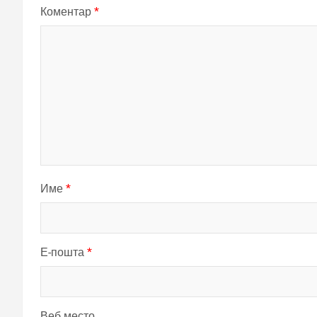
Коментар
*
Име
*
Е-пошта
*
Веб место