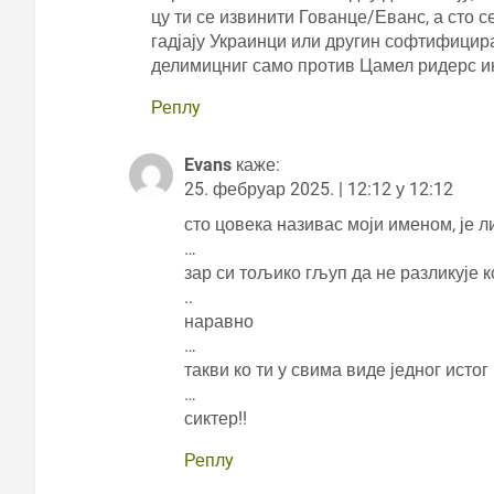
цу ти се извинити Гованце/Еванс, а сто с
гадјају Украинци или другин софтифицир
делимицниг само против Цамел ридерс ин 
Реплy
Evans
каже:
25. фебруар 2025. | 12:12 у 12:12
сто цовека називас моји именом, је л
…
зар си тољико гљуп да не разликује 
..
наравно
…
такви ко ти у свима виде једног исто
…
сиктер!!
Реплy