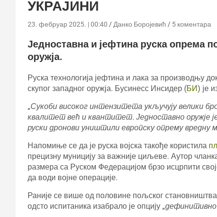
УКРАЈИНИ
23. фебруар 2025. | 00:40
Данко Боројевић
5 коментара
Једноставна и јефтина руска опрема п
оружја.
Руска технологија јефтина и лака за производњу док
скупог западног оружја. Бусинесс Инсидер (
БИ
) је 
„
Сукоби високог интензитета укључују велики бро
квалитет већ и квантитет. Једноставно оружје је 
руски дронови уништили европску опрему вредну 
Напомиње се да је руска војска такође користила
п
прецизну муницију за важније циљеве. Аутор чланка 
размера са Руском Федерацијом брзо исцрпити свој
да води војне операције.
Раније се више од половине пољског становништва
одсто испитаника изабрало је опцију „
дефинитивно