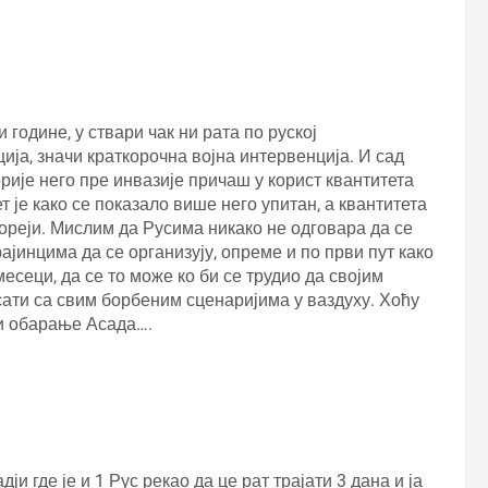
године, у ствари чак ни рата по руској
ија, значи краткорочна војна интервенција. И сад
ије него пре инвазије причаш у корист квантитета
 је како се показало више него упитан, а квантитета
Кореји. Мислим да Русима никако не одговара да се
ајинцима да се организују, опреме и по први пут како
есеци, да се то може ко би се трудио да својим
ти са свим борбеним сценаријима у ваздуху. Хоћу
ији обарање Асада….
и где је и 1 Рус рекао да це рат трајати 3 дана и ја