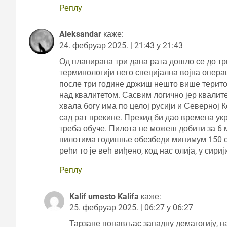
Реплy
Aleksandar
каже:
24. фебруар 2025. | 21:43 у 21:43
Од планирана три дана рата дошло се до три 
терминологији него специјална војна операц
после три године држиш нешто више територ
над квалитетом. Сасвим логично јер квалитет
хвала богу има по целој русији и Северној 
сад рат прекине. Прекид би дао времена укр
треба обуче. Пилота не можеш добити за 6 м
пилотима годишње обезбеди минимум 150 са
рећи то је већ виђено, код нас олија, у сир
Реплy
Kalif umesto Kalifa
каже:
25. фебруар 2025. | 06:27 у 06:27
Тарзане понављас западну демагогију, надј