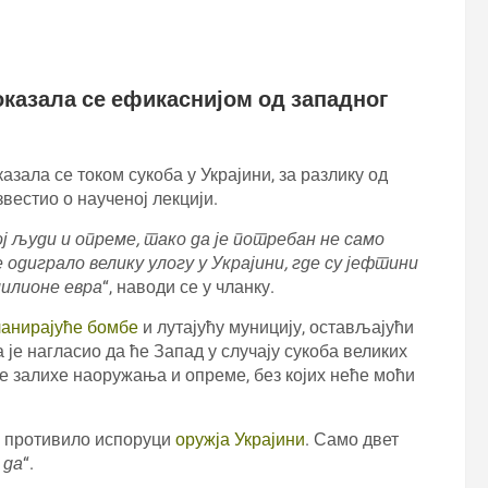
оказала се ефикаснијом од западног
азала се током сукоба у Украјини, за разлику од
известио о наученој лекцији.
ј људи и опреме, тако да је потребан не само
одиграло велику улогу у Украјини, где су јефтини
милионе евра
“, наводи се у чланку.
ланирајуће бомбе
и лутајућу муницију, остављајући
је нагласио да ће Запад у случају сукоба великих
е залихе наоружања и опреме, без којих неће моћи
 противило испоруци
оружја Украјини
. Само двет
 да
“.