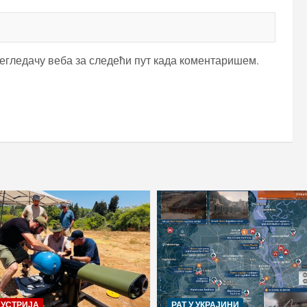
регледачу веба за следећи пут када коментаришем.
ДУСТРИЈА
РАТ У УКРАЈИНИ