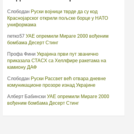
Слободан
Руски војници тврде да су код
Краснојарског открили пољске борце у НАТО
униформама
петко57
УАЕ опремили Мираге 2000 вођеним
бомбама Десерт Стинг
Профа Фини
Украјина први пут званично
приказала СТАСХ са Хеллфире ракетама на
камиону ДАФ
Слободан
Руски Рассвет већ отвара дневне
комуникационе прозоре изнад Украјине
Алберт Бабински
УАЕ опремили Мираге 2000
вођеним бомбама Десерт Стинг