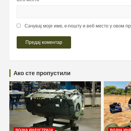
Сачувај моје име, е-пошту и веб место у овом п
Ако сте пропустили
ВОЈНА ИНДУСТРИЈА
ВОЈНА ИН