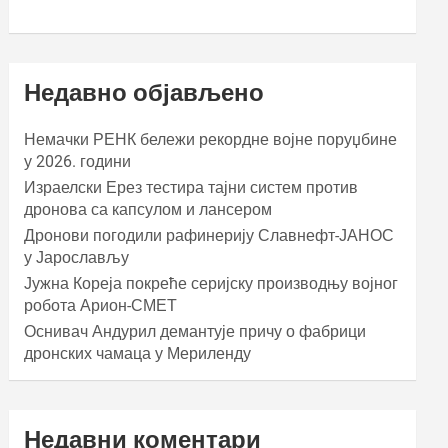
Недавно објављено
Немачки РЕНК бележи рекордне војне поруџбине
у 2026. години
Израелски Ерез тестира тајни систем против
дронова са капсулом и лансером
Дронови погодили рафинерију Славнефт-ЈАНОС
у Јарослављу
Јужна Кореја покреће серијску производњу војног
робота Арион-СМЕТ
Оснивач Андурил демантује причу о фабрици
дронских чамаца у Мериленду
Недавни коментари