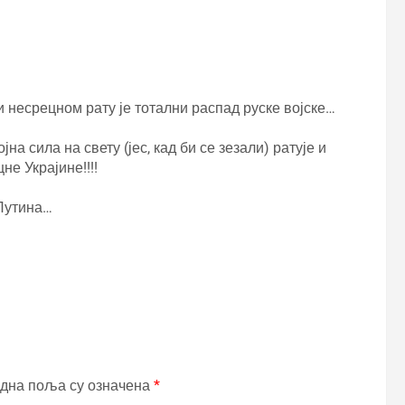
и несрецном рату је тотални распад руске војске…
ојна сила на свету (јес, кад би се зезали) ратује и
не Украјине!!!!
 Путина…
дна поља су означена
*