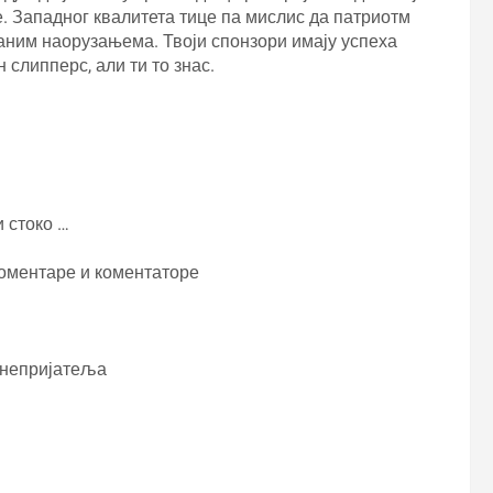
е. Западног квалитета тице па мислис да патриотм
аним наорузањема. Твоји спонзори имају успеха
слипперс, али ти то знас.
и стоко …
коментаре и коментаторе
г непријатеља