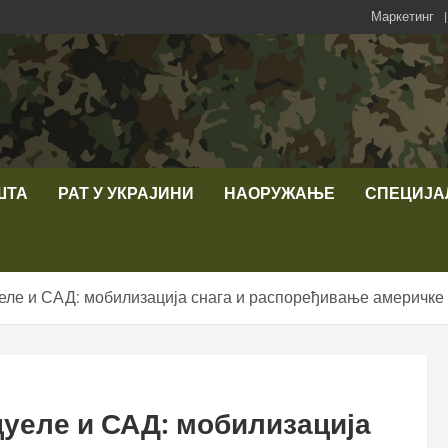
Маркетинг
ШТА
РАТ У УКРАЈИНИ
НАОРУЖАЊЕ
СПЕЦИЈА
ле и САД: мобилизација снага и распоређивање америчке
уеле и САД: мобилизација