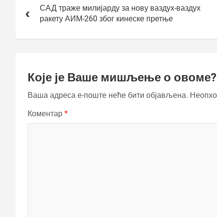
чланка
САД траже милијарду за нову ваздух-ваздух
ракету АИМ-260 због кинеске претње
Које је Ваше мишљење о овоме?
Ваша адреса е-поште неће бити објављена.
Неопхо
Коментар
*