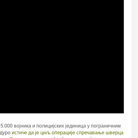
5.000 војника и полицијских јединица у пограничним
адуро
истиче да је циљ операције спречавање шверца