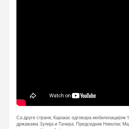
Са друге стране, Каракас одговара мобилизацијом 1
државама Зулија и Тачира. Председник Николас М