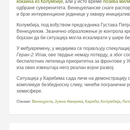
кокаина из Колумбије
, али у исто време
позива мил
одбране суверенитета. Венецуеланске снаге распоре
и брзе интервенционе јединице у оквиру иницијатив
Колумбија, под вођством председника Густава Петра
Венецуелом. Званично образложење је контрола кри
бојазан да би ситуација могла ескалирати у шире 
У међувремену, у медијима се појављују спекулаци
Геран-2
. Ипак, ове тврдње немају потврду, а због с
беспилотних летелица приоритетна за фронтове у У
иза ових извештаја него реалан војни развој.
Ситуација у Карибима сада личи на демонстрацију 
компликује безбедносну слику, чинећи погранични р
хемисфере.
Ознаке:
Венецуела
,
Јужна Америка
,
Кариби
,
Колумбија
,
Лат
Кретање