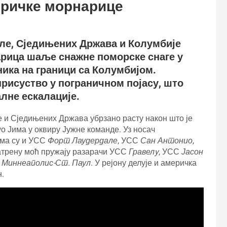
еричке морнарице
ле, Сједињених Држава и Колумбије
арица шаље снажне поморске снаге у
ика на граници са Колумбијом.
присуство у пограничном појасу, што
лне ескалације.
 и Сједињених Држава убрзано расту након што је
 Јима у оквиру Јужне команде. Уз носач
има су и УСС
Форт Лаудердале
, УСС
Сан Антонио
,
ватрену моћ пружају разарачи УСС
Гравелy
, УСС
Јасон
С
Миннеаполис-Ст. Паул
. У рејону делује и америчка
н.