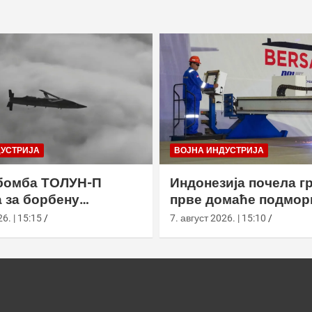
ДУСТРИЈА
ВОЈНА ИНДУСТРИЈА
бомба ТОЛУН-П
Индонезија почела г
 за борбену
прве домаће подмор
у
класе Сцорпèне
6. | 15:15
7. август 2026. | 15:10