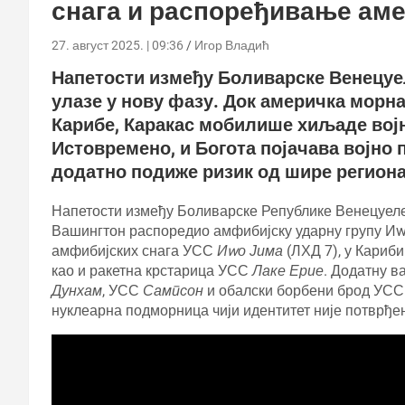
снага и распоређивање ам
27. август 2025. | 09:36
Игор Владић
Напетости између Боливарске Венецуе
улазе у нову фазу. Док америчка морн
Карибе, Каракас мобилише хиљаде војн
Истовремено, и Богота појачава војно 
додатно подиже ризик од шире региона
Напетости између Боливарске Републике Венецуеле
Вашингтон распоредио амфибијску ударну групу Иwо
амфибијских снага УСС
Иwо Јима
(ЛХД 7), у Кариб
као и ракетна крстарица УСС
Лаке Ерие
. Додатну 
Дунхам
, УСС
Сампсон
и обалски борбени брод УС
нуклеарна подморница чији идентитет није потврђе