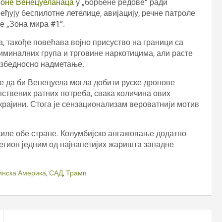
ионе Венецуеланаца
у „борбене редове“ ради
ђују беспилотне летелице, авијацију, речне патроле
е „Зона мира #1“.
, такође повећава војно присуство на граници са
миналних група и трговине наркотицима, али расте
безбедносно надметање.
је да би Венецуела могла добити руске дронове
опствених ратних потреба, свака количина ових
крајини. Стога је сензационализам вероватнији мотив
силе обе стране. Колумбијско ангажовање додатно
егион једним од најнапетијих жаришта западне
инска Америка
,
САД
,
Трамп