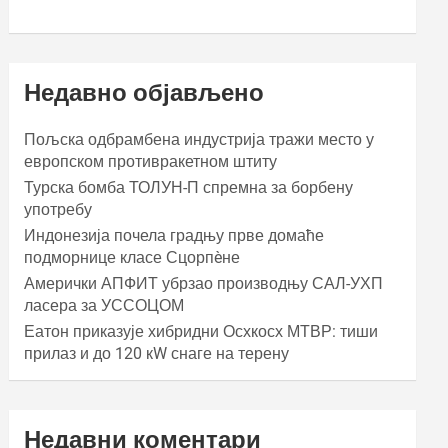
Недавно објављено
Пољска одбрамбена индустрија тражи место у
европском противракетном штиту
Турска бомба ТОЛУН-П спремна за борбену
употребу
Индонезија почела градњу прве домаће
подморнице класе Сцорпèне
Амерички АПФИТ убрзао производњу САЛ-УХП
ласера за УССОЦОМ
Еатон приказује хибридни Осхкосх МТВР: тиши
прилаз и до 120 кW снаге на терену
Недавни коментари