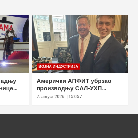
ВОЈНА ИНДУСТРИЈА
радњу
Амерички АПФИТ убрзао
нице
производњу САЛ-УХП
ласера за УССОЦОМ
7. август 2026. | 15:05