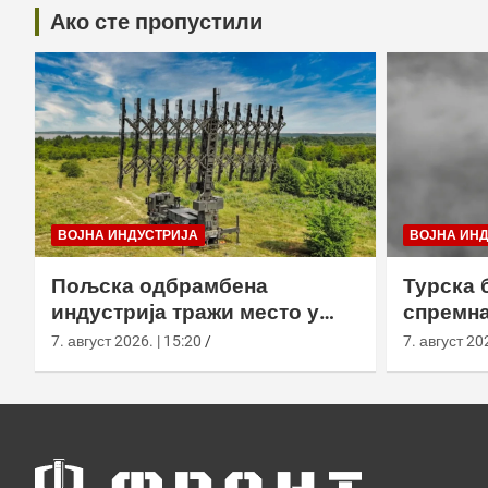
Ако сте пропустили
ВОЈНА ИНДУСТРИЈА
ВОЈНА ИН
Пољска одбрамбена
Турска 
индустрија тражи место у
спремна
европском противракетном
употреб
7. август 2026. | 15:20
7. август 202
штиту