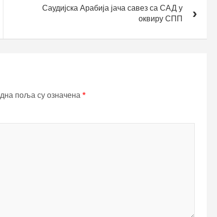
Саудијска Арабија јача савез са САД у
оквиру СПП
дна поља су означена
*