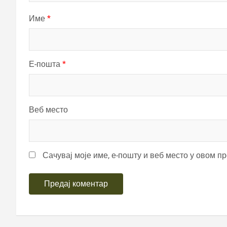
Име
*
Е-пошта
*
Веб место
Сачувај моје име, е-пошту и веб место у овом п