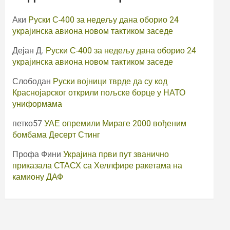
Аки
Руски С-400 за недељу дана оборио 24
украјинска авиона новом тактиком заседе
Дејан Д.
Руски С-400 за недељу дана оборио 24
украјинска авиона новом тактиком заседе
Слободан
Руски војници тврде да су код
Краснојарског открили пољске борце у НАТО
униформама
петко57
УАЕ опремили Мираге 2000 вођеним
бомбама Десерт Стинг
Профа Фини
Украјина први пут званично
приказала СТАСХ са Хеллфире ракетама на
камиону ДАФ