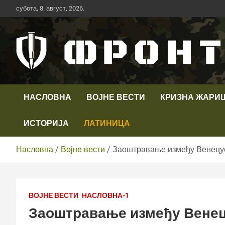
Скип
субота, 8. август, 2026.
то
цонтент
Први војни канал у Србији
Телевизија ФРОНТ
НАСЛОВНА
ВОЈНЕ ВЕСТИ
КРИЗНА ЖАРИ
ИСТОРИЈА
ЛАТИНИЦА
Насловна
Војне вести
Заоштравање између Венецуе
ВОЈНЕ ВЕСТИ
НАСЛОВНА-1
Заоштравање између Венец