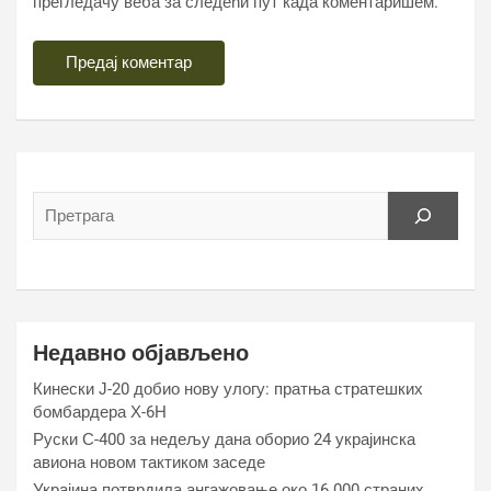
прегледачу веба за следећи пут када коментаришем.
Недавно објављено
Кинески Ј-20 добио нову улогу: пратња стратешких
бомбардера Х-6Н
Руски С-400 за недељу дана оборио 24 украјинска
авиона новом тактиком заседе
Украјина потврдила ангажовање око 16.000 страних