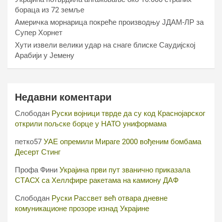
бораца из 72 земље
Америчка морнарица покреће производњу ЈДАМ-ЛР за
Супер Хорнет
Хути извели велики удар на снаге блиске Саудијској
Арабији у Јемену
Недавни коментари
Слободан
Руски војници тврде да су код Краснојарског
открили пољске борце у НАТО униформама
петко57
УАЕ опремили Мираге 2000 вођеним бомбама
Десерт Стинг
Профа Фини
Украјина први пут званично приказала
СТАСХ са Хеллфире ракетама на камиону ДАФ
Слободан
Руски Рассвет већ отвара дневне
комуникационе прозоре изнад Украјине