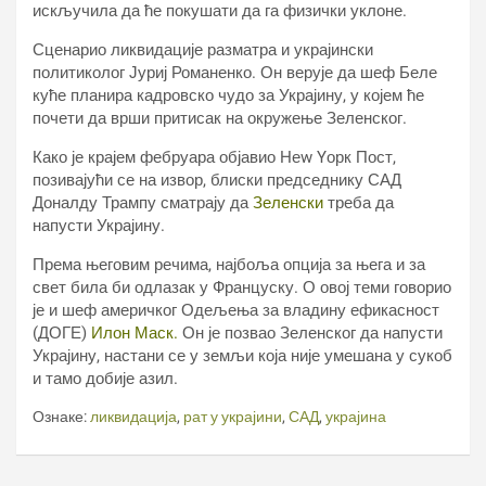
искључила да ће покушати да га физички уклоне.
Сценарио ликвидације разматра и украјински
политиколог Јуриј Романенко. Он верује да шеф Беле
куће планира кадровско чудо за Украјину, у којем ће
почети да врши притисак на окружење Зеленског.
Како је крајем фебруара објавио Неw Yорк Пост,
позивајући се на извор, блиски председнику САД
Доналду Трампу сматрају да
Зеленски
треба да
напусти Украјину.
Према његовим речима, најбоља опција за њега и за
свет била би одлазак у Француску. О овој теми говорио
је и шеф америчког Одељења за владину ефикасност
(ДОГЕ)
Илон Маск.
Он је позвао Зеленског да напусти
Украјину, настани се у земљи која није умешана у сукоб
и тамо добије азил.
Ознаке:
ликвидација
,
рат у украјини
,
САД
,
украјина