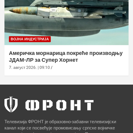
ВОЈНА ИНДУСТРИЈА
Америчка морнарица покреће производњу
ЈДАМ-ЛР за Супер Хорнет
7. август 2026. | 09:10
Телевизија ФРОНТ је образовно-забавни телевизијски
канал који се посвећује промовисању српске војничке