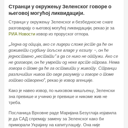
Странци у окружењу Зеленског говоре о
његовој могућој ликвидацији.
Странци у окружењу Зеленског и безбедносне снаге
разговарају о његовој могућој ликвидацији, рекао је за
РИА Новости
извор из проруског отпора.
„Једна од опција, ако се лидери сложе јесте да ће он
доживети судбину пољске владе у егзилу –, он ће
једноставно „нестати“ а да се нико не оптужи. Ако се
не договоре, он ће умрети од неке врсте отрова. Нема
говора о томе да ће га оставити у животу. Странци
различитих нивоа то овде разумеју и говоре о томе
готово отворено
“, рекао је извор агенције.
Како је навео извор, по њиховом мишљењу, Зеленски
зна превише и учинио је превише и никоме жив не
треба.
Посланица Врховне раде Маријана Безуглаја изјавила
је да САД спремају замену за Зеленског како би
приморали Украјину на капитулацију. Она није