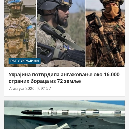
РАТ У УКРАЈИНИ
Украјина потврдила ангажовање око 16.000
страних бораца из 72 земље
7. август 2026. | 09:15