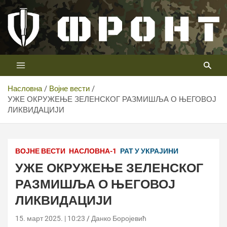
Скип
то
цонтент
Први војни канал у Србији
Телевизија ФРОНТ
Насловна
Војне вести
УЖЕ ОКРУЖЕЊЕ ЗЕЛЕНСКОГ РАЗМИШЉА О ЊЕГОВОЈ
ЛИКВИДАЦИЈИ
ВОЈНЕ ВЕСТИ
НАСЛОВНА-1
РАТ У УКРАЈИНИ
УЖЕ ОКРУЖЕЊЕ ЗЕЛЕНСКОГ
РАЗМИШЉА О ЊЕГОВОЈ
ЛИКВИДАЦИЈИ
15. март 2025. | 10:23
Данко Боројевић