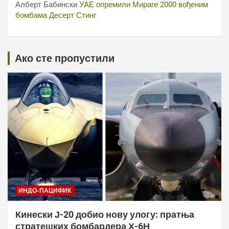
Алберт Бабински
УАЕ опремили Мираге 2000 вођеним
бомбама Десерт Стинг
Ако сте пропустили
ИНДО-ПАЦИФИК
Кинески Ј-20 добио нову улогу: пратња
стратешких бомбардера Х-6Н