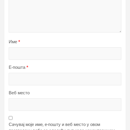
Име
*
Е-пошта
*
Веб место
Сачувај моје име, е-пошту и веб место у овом