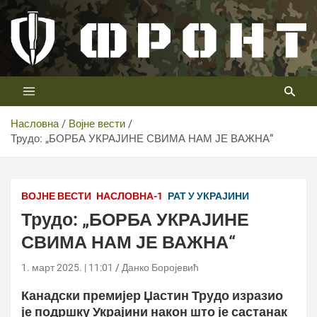
Скип
то
цонтент
Први војни канал у Србији
Телевизија ФРОНТ
Насловна
Војне вести
Трудо: „БОРБА УКРАЈИНЕ СВИМА НАМ ЈЕ ВАЖНА“
ВОЈНЕ ВЕСТИ
НАСЛОВНА-1
РАТ У УКРАЈИНИ
Трудо: „БОРБА УКРАЈИНЕ
СВИМА НАМ ЈЕ ВАЖНА“
1. март 2025. | 11:01
Данко Боројевић
Канадски премијер Џастин Трудо изразио
је подршку Украјини након што је састанак