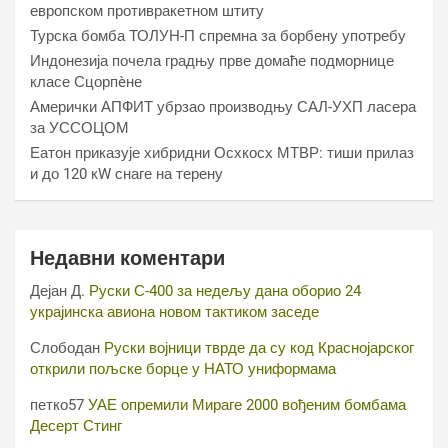
европском противракетном штиту
Турска бомба ТОЛУН-П спремна за борбену употребу
Индонезија почела градњу прве домаће подморнице
класе Сцорпèне
Амерички АПФИТ убрзао производњу САЛ-УХП ласера
за УССОЦОМ
Еатон приказује хибридни Осхкосх МТВР: тиши прилаз
и до 120 кW снаге на терену
Недавни коментари
Дејан Д.
Руски С-400 за недељу дана оборио 24
украјинска авиона новом тактиком заседе
Слободан
Руски војници тврде да су код Краснојарског
открили пољске борце у НАТО униформама
петко57
УАЕ опремили Мираге 2000 вођеним бомбама
Десерт Стинг