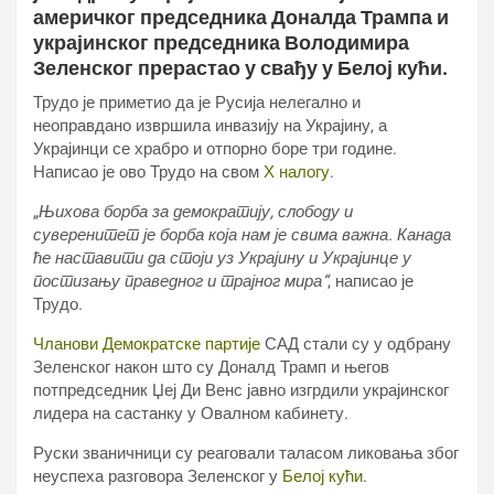
америчког председника Доналда Трампа и
украјинског председника Володимира
Зеленског прерастао у свађу у Белој кући.
Трудо је приметио да је Русија нелегално и
неоправдано извршила инвазију на Украјину, а
Украјинци се храбро и отпорно боре три године.
Написао је ово Трудо на свом
Х налогу
.
„
Њихова борба за демократију, слободу и
суверенитет је борба која нам је свима важна. Канада
ће наставити да стоји уз Украјину и Украјинце у
постизању праведног и трајног мира“
, написао је
Трудо.
Чланови Демократске партије
САД стали су у одбрану
Зеленског након што су Доналд Трамп и његов
потпредседник Џеј Ди Венс јавно изгрдили украјинског
лидера на састанку у Овалном кабинету.
Руски званичници су реаговали таласом ликовања због
неуспеха разговора Зеленског у
Белој кући
.