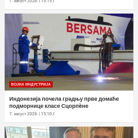
7. август 2026. | 15:15
ВОЈНА ИНДУСТРИЈА
Индонезија почела градњу прве домаће
подморнице класе Сцорпèне
7. август 2026. | 15:10