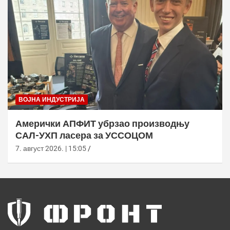
ВОЈНА ИНДУСТРИЈА
Амерички АПФИТ убрзао производњу
САЛ-УХП ласера за УССОЦОМ
7. август 2026. | 15:05