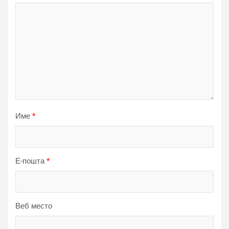
Име
*
Е-пошта
*
Веб место