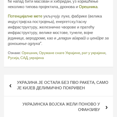
ће напад бити масован и хибридан, уз коришћење
неколико типова пројектила, дронова и
Орешника
.
Потенцијалне мете
укључују луке, фабрике (велика
индустријска постројења), енергетску/гасну
инфраструктуру, железничке чворове и пратећу
инфраструктуру, велике мостове, тунеле, војне
јединице, аеродроме, као и „
владин апарат и центре за
доношење одлука
“.
Ознаке:
Орешник
,
Оружане снаге Украјине
,
рат у украјини
,
Русија
,
САД
,
украјина
Кретање
УКРАЈИНА ЈЕ ОСТАЛА БЕЗ ПВО РАКЕТА, САМО
чланка
ЈЕ КИЈЕВ ДЕЛИМИЧНО ПОКРИВЕН
УКРАЈИНСКА ВОЈСКА ЖЕЛИ ПОНОВО У
ОФАНЗИВУ