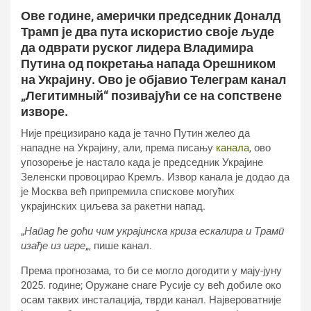
Ове године, амерички председник Доналд
Трамп је два пута искористио своје људе
да одврати руског лидера Владимира
Путина од покретања напада Орешником
на Украјину. Ово је објавио Телеграм канал
„Легитимный“ позивајући се на сопствене
изворе.
Није прецизирано када је тачно Путин желео да
нападне на Украјину, али, према писању
канала
, ово
упозорење је настало када је председник Украјине
Зеленски провоцирао Кремљ. Извор канала је додао да
је Москва већ припремила спискове могућих
украјинских циљева за ракетни напад.
„
Напад ће доћи чим украјинска криза ескалира и Трамп
изађе из игре
„, пише канал.
Према прогнозама, то би се могло догодити у мају-јуну
2025. године; Оружане снаге Русије су већ добиле око
осам таквих инсталација, тврди канал. Највероватније