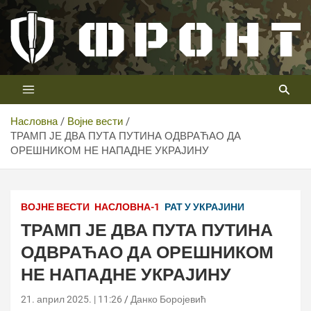
Скип
то
цонтент
Први војни канал у Србији
Телевизија ФРОНТ
Насловна
Војне вести
ТРАМП ЈЕ ДВА ПУТА ПУТИНА ОДВРАЋАО ДА
ОРЕШНИКОМ НЕ НАПАДНЕ УКРАЈИНУ
ВОЈНЕ ВЕСТИ
НАСЛОВНА-1
РАТ У УКРАЈИНИ
ТРАМП ЈЕ ДВА ПУТА ПУТИНА
ОДВРАЋАО ДА ОРЕШНИКОМ
НЕ НАПАДНЕ УКРАЈИНУ
21. април 2025. | 11:26
Данко Боројевић