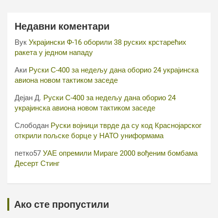
Недавни коментари
Вук
Украјински Ф-16 оборили 38 руских крстарећих
ракета у једном нападу
Аки
Руски С-400 за недељу дана оборио 24 украјинска
авиона новом тактиком заседе
Дејан Д.
Руски С-400 за недељу дана оборио 24
украјинска авиона новом тактиком заседе
Слободан
Руски војници тврде да су код Краснојарског
открили пољске борце у НАТО униформама
петко57
УАЕ опремили Мираге 2000 вођеним бомбама
Десерт Стинг
Ако сте пропустили