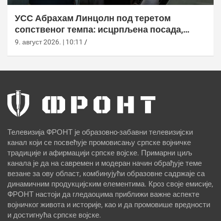
УСС Абрахам Линцолн под теретом
сопственог темпа: исцрпљена посада,
проблеми са снабдевањем и пад морала
9. август 2026. | 10:11
Телевизија ФРОНТ је образовно-забавни телевизијски
канал који се посвећује промовисању српске војничке
традиције и афирмацији српске војске. Примарни циљ
канала је да на савремен и модеран начин обрађује теме
везане за ову област, комбинујући образовне садржаје са
динамичним продукцијским елементима. Кроз своје емисије,
ФРОНТ настоји да гледаоцима приближи важне аспекте
војничког живота и историје, као и да промовише вредности
и достигнућа српске војске.