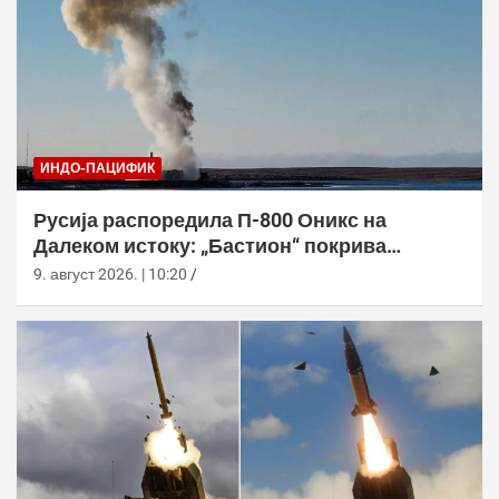
ИНДО-ПАЦИФИК
Русија распоредила П-800 Оникс на
Далеком истоку: „Бастион“ покрива
Куриле, Камчатку и Чукотку
9. август 2026. | 10:20