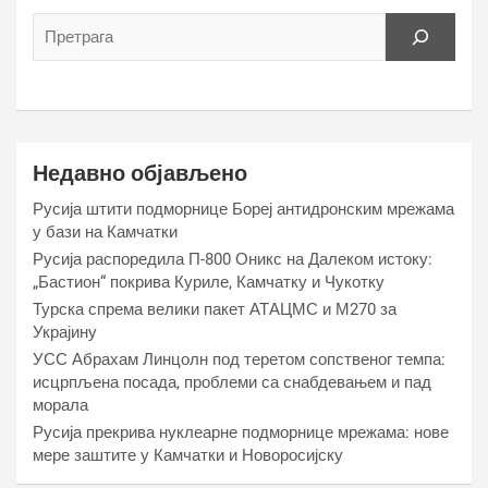
Недавно објављено
Русија штити подморнице Бореј антидронским мрежама
у бази на Камчатки
Русија распоредила П-800 Оникс на Далеком истоку:
„Бастион“ покрива Куриле, Камчатку и Чукотку
Турска спрема велики пакет АТАЦМС и М270 за
Украјину
УСС Абрахам Линцолн под теретом сопственог темпа:
исцрпљена посада, проблеми са снабдевањем и пад
морала
Русија прекрива нуклеарне подморнице мрежама: нове
мере заштите у Камчатки и Новоросијску