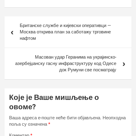
Кретање
Британске службе и кијевски оперативци —
чланка
Москва открива план за саботажу трговине
нафтом
Масован удар Геранима на украјинско-
азербејџанску гасну инфраструктуру код Одесе
док Румуни све посматрају
Које је Ваше мишљење о
овоме?
Ваша адреса е-поште неће бити објављена.
Неопходна
поља су означена
*
Коментар
*