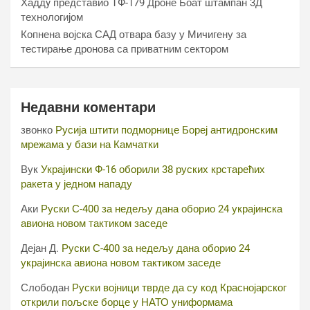
Хаддy представио ТФ-179 Дроне Боат штампан 3Д
технологијом
Копнена војска САД отвара базу у Мичигену за
тестирање дронова са приватним сектором
Недавни коментари
звонко
Русија штити подморнице Бореј антидронским
мрежама у бази на Камчатки
Вук
Украјински Ф-16 оборили 38 руских крстарећих
ракета у једном нападу
Аки
Руски С-400 за недељу дана оборио 24 украјинска
авиона новом тактиком заседе
Дејан Д.
Руски С-400 за недељу дана оборио 24
украјинска авиона новом тактиком заседе
Слободан
Руски војници тврде да су код Краснојарског
открили пољске борце у НАТО униформама