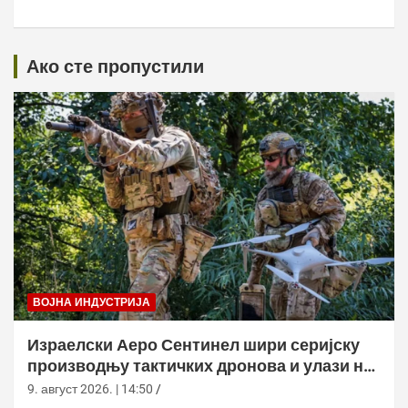
Ако сте пропустили
ВОЈНА ИНДУСТРИЈА
Израелски Аеро Сентинел шири серијску
производњу тактичких дронова и улази на
нова тржишта
9. август 2026. | 14:50