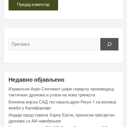
Недавно објављено
Израелски Аеро Сентинел шири серијску производњу
тактичких дронова и улази на нова тржишта
Копнена војска САД тестирала дрон Рогуе 1 на великој
вежби у Калифорнији
Индија представила Харпy Еагле, преносни пресретач
дронова са АИ навођењем