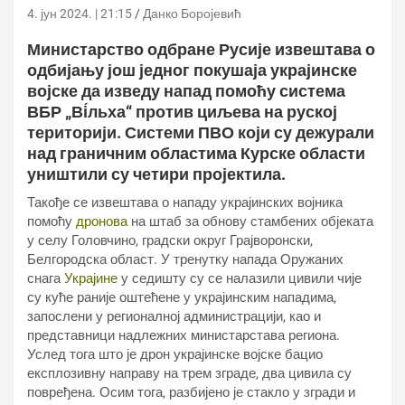
4. јун 2024. | 21:15
Данко Боројевић
Министарство одбране Русије извештава о
одбијању још једног покушаја украјинске
војске да изведу напад помоћу система
ВБР „Ві́льха“ против циљева на руској
територији. Системи ПВО који су дежурали
над граничним областима Курске области
уништили су четири пројектила.
Такође се извештава о нападу украјинских војника
помоћу
дронова
на штаб за обнову стамбених објеката
у селу Головчино, градски округ Грајворонски,
Белгородска област. У тренутку напада Оружаних
снага
Украјине
у седишту су се налазили цивили чије
су куће раније оштећене у украјинским нападима,
запослени у регионалној администрацији, као и
представници надлежних министарстава региона.
Услед тога што је дрон украјинске војске бацио
експлозивну направу на трем зграде, два цивила су
повређена. Осим тога, разбијено је стакло у згради и