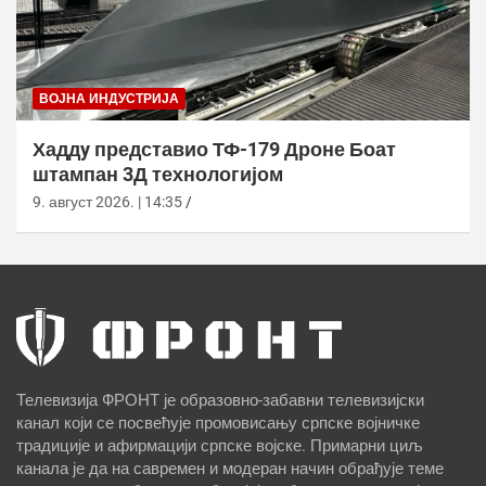
ВОЈНА ИНДУСТРИЈА
Хаддy представио ТФ-179 Дроне Боат
штампан 3Д технологијом
9. август 2026. | 14:35
Телевизија ФРОНТ је образовно-забавни телевизијски
канал који се посвећује промовисању српске војничке
традиције и афирмацији српске војске. Примарни циљ
канала је да на савремен и модеран начин обрађује теме