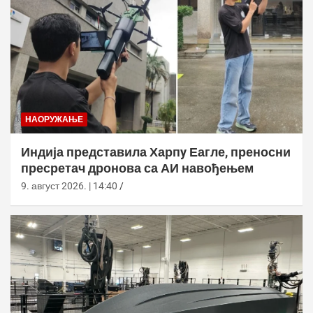
НАОРУЖАЊЕ
Индија представила Харпy Еагле, преносни
пресретач дронова са АИ навођењем
9. август 2026. | 14:40