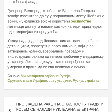
оштећена фасада.
Гувернер Белгородске области Вјачеслав Гладков
такође извештава да су у пограничном месту Шебекино
војници украјинске војске користећи
беспилотне
летелице два пута напали камион на територији једног
од комерцијалних предузећа.
Услед пада једне од беспилотних летелица праћене
детонацијом, повређен је возач камиона, који је са
затвореном краниоцеребралном повредом и
вишеструким ранама од гелера пребачен у медицинску
установу. Лекари оцењују стање повређеног као
умерено и пружа му се сва неопходна помоћ.
Ознаке:
Министарство одбране Русије
,
Оружане снаге Украјине
,
рат у украјини
,
Русија
,
украјина
Кретање
ПРОГЛАШЕНА РАКЕТНА ОПАСНОСТ У ГРАДУ У
чланка
КОЈЕМ СЕ НАЛАЗИ НУКЛЕАРНА ЕЛЕКТРАНА