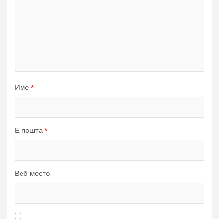
Име
*
Е-пошта
*
Веб место