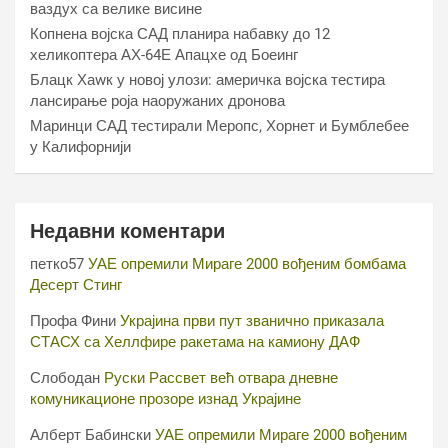
ваздух са велике висине
Копнена војска САД планира набавку до 12
хеликоптера АХ-64Е Апацхе од Боеинг
Блацк Хаwк у новој улози: америчка војска тестира
лансирање роја наоружаних дронова
Маринци САД тестирали Меропс, Хорнет и Бумблебее
у Калифорнији
Недавни коментари
петко57
УАЕ опремили Мираге 2000 вођеним бомбама
Десерт Стинг
Профа Фини
Украјина први пут званично приказала
СТАСХ са Хеллфире ракетама на камиону ДАФ
Слободан
Руски Рассвет већ отвара дневне
комуникационе прозоре изнад Украјине
Алберт Бабински
УАЕ опремили Мираге 2000 вођеним