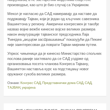
производње, као што је био случај са Украјином.
Мекол је нагласио да САД намеравају да наставе да
подржавају Тајван, који је један од кључних савезника
Вашингтона у региону. Амерички конгресмен је такође
назвао војне вежбе кинеске војске великих размера
након инаугурације тајванског председника Лаја
Ћингдеа „
акцијом застрашивања
“ показујући да Пекинг
није заинтересован да поврати Тајван мирним путем.
Упркос чињеници да је кинеско Министарство спољних
послова раније захтевало да се САД уздрже од
организовања посета чланова Конгреса Тајвану,
Вашингтон наставља курс ка подстицању новог
оружаног сукоба великих размера.
Ознаке:
Конгрес САД
,
Представнички дома САД
,
САД
,
ТАЈВАН
,
украјина
Кретање