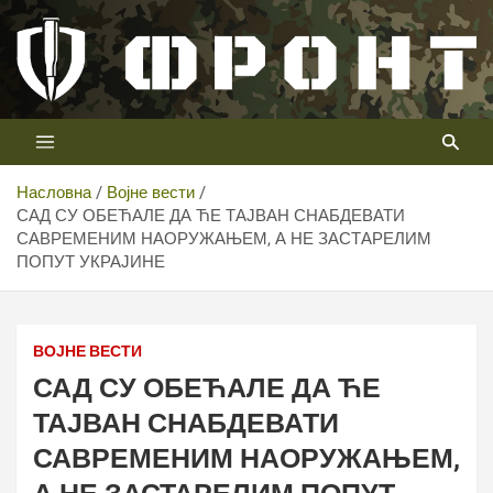
Скип
то
цонтент
Први војни канал у Србији
Телевизија ФРОНТ
Насловна
Војне вести
САД СУ ОБЕЋАЛЕ ДА ЋЕ ТАЈВАН СНАБДЕВАТИ
САВРЕМЕНИМ НАОРУЖАЊЕМ, А НЕ ЗАСТАРЕЛИМ
ПОПУТ УКРАЈИНЕ
ВОЈНЕ ВЕСТИ
САД СУ ОБЕЋАЛЕ ДА ЋЕ
ТАЈВАН СНАБДЕВАТИ
САВРЕМЕНИМ НАОРУЖАЊЕМ,