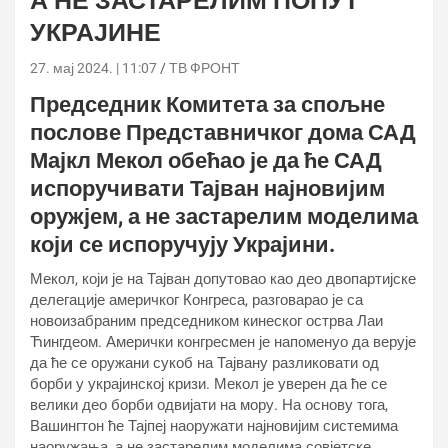
А НЕ ЗАСТАРЕЛИМ ПОПУТ
УКРАЈИНЕ
27. мај 2024. | 11:07
ТВ ФРОНТ
Председник Комитета за спољне
послове Представничког дома САД
Мајкл Мекол обећао је да ће САД
испоручивати Тајван најновијим
оружјем, а не застарелим моделима
који се испоручују Украјини.
Мекол, који је на Тајван допутовао као део двопартијске
делегације америчког Конгреса, разговарао је са
новоизабраним председником кинеског острва Лаи
Ћингдеом. Амерички конгресмен је напоменуо да верује
да ће се оружани сукоб на Тајвану разликовати од
борби у украјинској кризи. Мекол је уверен да ће се
велики део борби одвијати на мору. На основу тога,
Вашингтон ће Тајпеј наоружати најновијим системима
наоружања, а не застарелим моделима совјетске