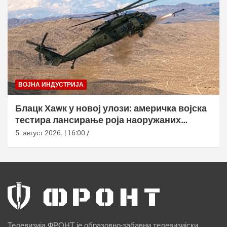
ВОЈНА ИНДУСТРИЈА
Блацк Хаwк у новој улози: америчка војска
тестира лансирање роја наоружаних
дронова
5. август 2026. | 16:00
Телевизија ФРОНТ је образовно-забавни телевизијски