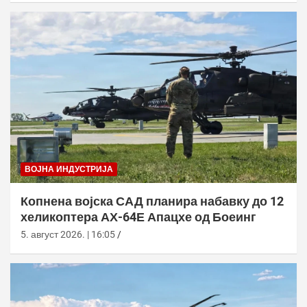
ВОЈНА ИНДУСТРИЈА
Копнена војска САД планира набавку до 12
хеликоптера АХ-64Е Апацхе од Боеинг
5. август 2026. | 16:05