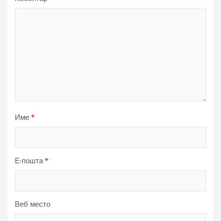
Име
*
Е-пошта
*
Веб место