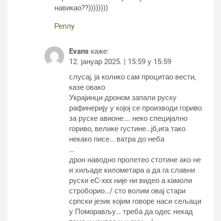
навикао??))))))))
Реплy
Evans
каже:
12. јануар 2025. | 15:59 у 15:59
слусај, ја колико сам процитао вести,
казе овако
Украјинци дроном запали руску
рафинерију у којој се производи гориво
за руске авионе…. неко специјално
гориво, велике густине…јб,ига тако
некако писе… ватра до неба
…
дрон наводно пролетео стотине ако не
и хиљаде километара а да га славни
руски еС-xxx није ни видео а камоли
строборио…/ сто волим овај стари
српски језик којим говоре наси сељаци
у Поморављу… треба да одес некад