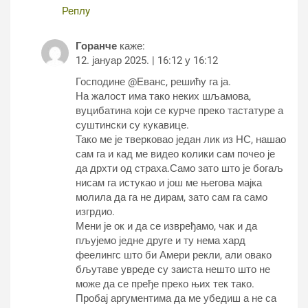
Реплy
Горанче
каже:
12. јануар 2025. | 16:12 у 16:12
Господине @Еванс, решићу га ја.
На жалост има тако неких шљамова,
вуцибатина који се курче преко тастатуре а
суштински су кукавице.
Тако ме је тверковао један лик из НС, нашао
сам га и кад ме видео колики сам почео је
да дрхти од страха.Само зато што је богаљ
нисам га истукао и још ме његова мајка
молила да га не дирам, зато сам га само
изгрдио.
Мени је ок и да се извређамо, чак и да
пљујемо једне друге и ту нема хард
феелингс што би Амери рекли, али овако
бљутаве увреде су заиста нешто што не
може да се пређе преко њих тек тако.
Пробај аргументима да ме убедиш а не са