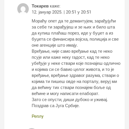
Токарев
каже:
12. јануар 2025. | 20:51 у 20:51
Мораћу опет да те демантујем, зарађујући
за себе ти зарађујеш и зе њих и било шта
да купиш плаћаш порез, иде у буџет а из
буџета се финансира војска, полиција и све
оне агенције што имају.
Вређање, није само вређање кад те неко
псује или каже неку гадост, кад те неко
убеђује у неке ствари које познајеш одлично
и којима си се бавио целог живота, и то је
вређање, вређање здравог разума, ствари о
којима ти пишеш овде на порталу, веруј ми
да већину тих ствари познајем боље од
већине и могу написати елаборат.
Зато се опусти, диши дубоко и уживај.
Поздрав са Југа Србије.
Реплy