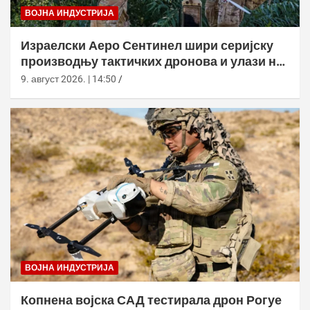
ВОЈНА ИНДУСТРИЈА
Израелски Аеро Сентинел шири серијску
производњу тактичких дронова и улази на
нова тржишта
9. август 2026. | 14:50
ВОЈНА ИНДУСТРИЈА
Копнена војска САД тестирала дрон Рогуе