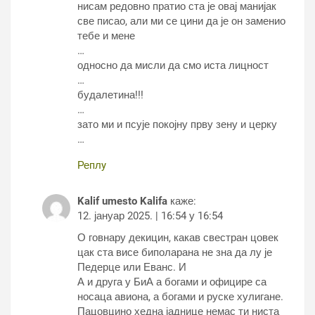
нисам редовно пратио ста је овај манијак
све писао, али ми се цини да је он заменио
тебе и мене
…
односно да мисли да смо иста лицност
…
будалетина!!!
…
зато ми и псује покојну прву зену и церку
…
Реплy
Kalif umesto Kalifa
каже:
12. јануар 2025. | 16:54 у 16:54
О говнару декицин, какав свестран цовек
цак ста висе биполарана не зна да лу је
Педерце или Еванс. И
А и друга у БиА а богами и официре са
носаца авиона, а богами и руске хулигане.
Пацовцино хедна јаднице немас ти ниста