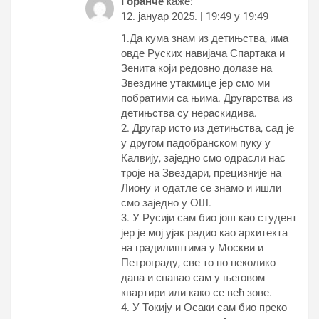
Горанче
каже:
12. јануар 2025. | 19:49 у 19:49
1.Да кума знам из детињства, има
овде Руских навијача Спартака и
Зенита који редовно долазе на
Звездине утакмице јер смо ми
побратими са њима. Другарства из
детињства су нераскидива.
2. Другар исто из детињства, сад је
у другом падобранском пуку у
Калвију, заједно смо одрасли нас
троје на Звездари, прецизније на
Лиону и одатле се знамо и ишли
смо заједно у ОШ.
3. У Русији сам био још као студент
јер је мој ујак радио као архитекта
на градилиштима у Москви и
Петрограду, све то по неколико
дана и спавао сам у његовом
квартири или како се већ зове.
4. У Токију и Осаки сам био преко