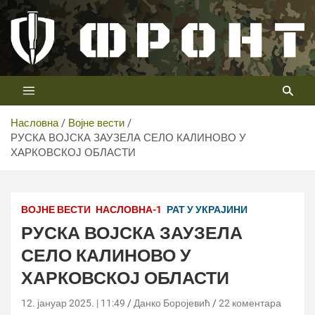
Скип
то
цонтент
Први војни канал у Србији
Телевизија ФРОНТ
Насловна
Војне вести
РУСКА ВОЈСКА ЗАУЗЕЛА СЕЛО КАЛИНОВО У
ХАРКОВСКОЈ ОБЛАСТИ
ВОЈНЕ ВЕСТИ
НАСЛОВНА-1
РАТ У УКРАЈИНИ
РУСКА ВОЈСКА ЗАУЗЕЛА
СЕЛО КАЛИНОВО У
ХАРКОВСКОЈ ОБЛАСТИ
12. јануар 2025. | 11:49
Данко Боројевић
22 коментара