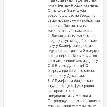
1.Да кума знам из детињства,
има у Бегишу Руских навијача
Спартака и Зенита који
редовно долазе на Звездине
утакмице јер смо ми побратими
са њима. Другарства из
детињства су нераскидива.
2. Другар исто из детињства,
сад је у другом падобранском
пуку у Калвију, заједно смо
одрасли нас троје на Звездари,
прецизније на Лиону и одатле
се знамо и ишли смо заједно у
ОШ Вељко Дугошевић 3
разреда пре него што сам се
преселио у Државама.
3. У Русији сам био још као
студент јер је мој ујак радио
као архитекта на
градилиштима у Москви и
Петрограду, све то по неколико
дана и спавао сам у његовом