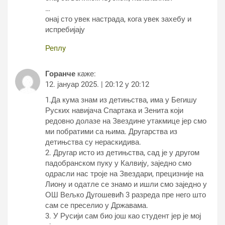
…
онај сто увек настрада, кога увек захебу и
испребијају
Реплy
Горанче
каже:
12. јануар 2025. | 20:12 у 20:12
1.Да кума знам из детињства, има у Бегишу
Руских навијача Спартака и Зенита који
редовно долазе на Звездине утакмице јер смо
ми побратими са њима. Другарства из
детињства су нераскидива.
2. Другар исто из детињства, сад је у другом
падобранском пуку у Калвију, заједно смо
одрасли нас троје на Звездари, прецизније на
Лиону и одатле се знамо и ишли смо заједно у
ОШ Вељко Дугошевић 3 разреда пре него што
сам се преселио у Државама.
3. У Русији сам био још као студент јер је мој