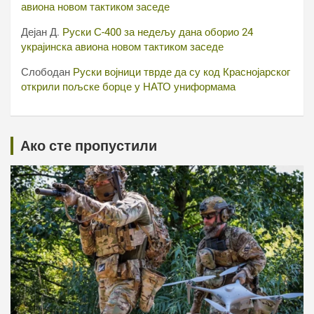
авиона новом тактиком заседе
Дејан Д.
Руски С-400 за недељу дана оборио 24
украјинска авиона новом тактиком заседе
Слободан
Руски војници тврде да су код Краснојарског
открили пољске борце у НАТО униформама
Ако сте пропустили