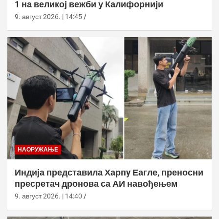
1 на великој вежби у Калифорнији
9. август 2026. | 14:45
НАОРУЖАЊЕ
Индија представила Харпy Еагле, преносни
пресретач дронова са АИ навођењем
9. август 2026. | 14:40