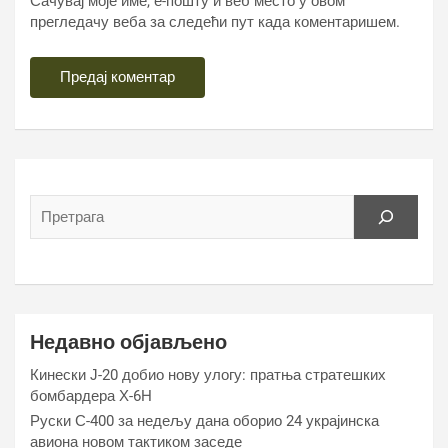
Сачувај моје име, е-пошту и веб место у овом
прегледачу веба за следећи пут када коментаришем.
Недавно објављено
Кинески Ј-20 добио нову улогу: пратња стратешких
бомбардера Х-6Н
Руски С-400 за недељу дана оборио 24 украјинска
авиона новом тактиком заседе