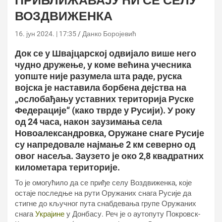
ПРИБЛИЖАВАЈУЋИ СЕ СЕЛУ
ВОЗДВИЖЕНКА
16. јун 2024. | 17:35
Данко Боројевић
Док се у Швајцарској одвијало више него
чудно дружење, у коме већина учесника
уопште није разумела шта раде, руска
војска је наставила борбена дејства на
„ослобађању уставних територија Руске
Федерације“ (како тврде у Русији). У року
од 24 часа, након заузимања села
Новоалександровка, Оружане снаге Русије
су напредовале најмање 2 км северно од
овог насеља. Заузето је око 2,8 квадратних
километара територије.
То је омогућило да се приђе селу Воздвиженка, које
остаје последње на рути Оружаних снага Русије да
стигне до кључног пута снабдевања групе Оружаних
снага
Украјине
у Донбасу. Реч је о аутопуту Покровск-