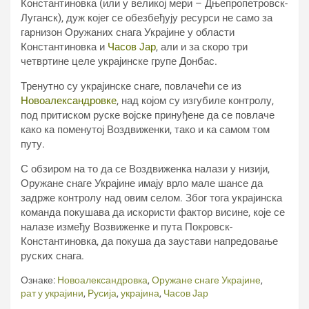
Константиновка (или у великој мери – Дњепропетровск-
Луганск), дуж којег се обезбеђују ресурси не само за
гарнизон Оружаних снага Украјине у области ​​​
Константиновка и
Часов Јар
, али и за скоро три
четвртине целе украјинске групе Донбас.
Тренутно су украјинске снаге, повлачећи се из
Новоалександровке
, над којом су изгубиле контролу,
под притиском руске војске принуђене да се повлаче
како ка поменутој Воздвиженки, тако и ка самом том
путу.
С обзиром на то да се Воздвиженка налази у низији,
Оружане снаге Украјине имају врло мале шансе да
задрже контролу над овим селом. Због тога украјинска
команда покушава да искористи фактор висине, које се
налазе између Возвиженке и пута Покровск-
Константиновка, да покуша да заустави напредовање
руских снага.
Ознаке:
Новоалександровка
,
Оружане снаге Украјине
,
рат у украјини
,
Русија
,
украјина
,
Часов Јар