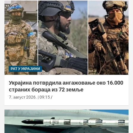
РАТ У УКРАЈИНИ
Украјина потврдила ангажовање око 16.000
страних бораца из 72 земље
7. август 2026. | 09:15