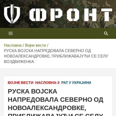
Скип
то
цонтент
Први војни канал у Србији
Телевизија ФРОНТ
Насловна
Војне вести
РУСКА ВОЈСКА НАПРЕДОВАЛА СЕВЕРНО ОД
НОВОАЛЕКСАНДРОВКЕ, ПРИБЛИЖАВАЈУЋИ СЕ СЕЛУ
ВОЗДВИЖЕНКА
ВОЈНЕ ВЕСТИ
НАСЛОВНА-2
РАТ У УКРАЈИНИ
РУСКА ВОЈСКА
НАПРЕДОВАЛА СЕВЕРНО ОД
НОВОАЛЕКСАНДРОВКЕ,