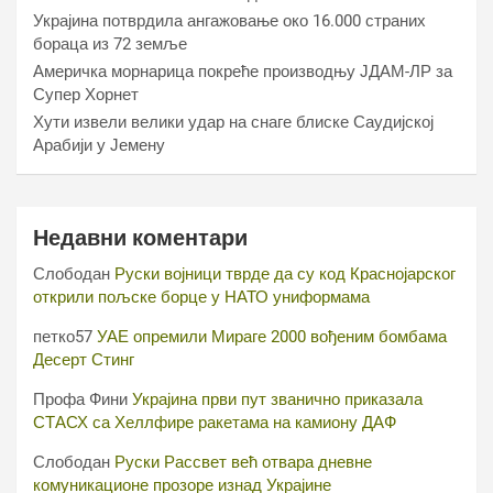
Украјина потврдила ангажовање око 16.000 страних
бораца из 72 земље
Америчка морнарица покреће производњу ЈДАМ-ЛР за
Супер Хорнет
Хути извели велики удар на снаге блиске Саудијској
Арабији у Јемену
Недавни коментари
Слободан
Руски војници тврде да су код Краснојарског
открили пољске борце у НАТО униформама
петко57
УАЕ опремили Мираге 2000 вођеним бомбама
Десерт Стинг
Профа Фини
Украјина први пут званично приказала
СТАСХ са Хеллфире ракетама на камиону ДАФ
Слободан
Руски Рассвет већ отвара дневне
комуникационе прозоре изнад Украјине