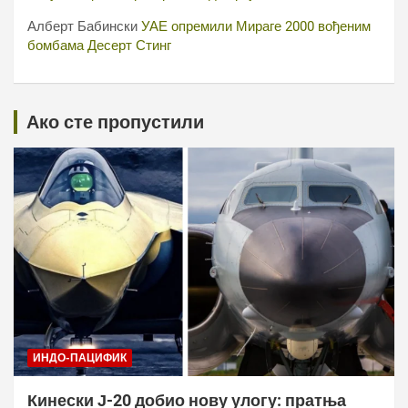
Алберт Бабински
УАЕ опремили Мираге 2000 вођеним
бомбама Десерт Стинг
Ако сте пропустили
ИНДО-ПАЦИФИК
Кинески Ј-20 добио нову улогу: пратња