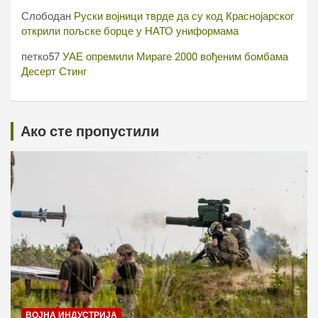
Слободан
Руски војници тврде да су код Краснојарског
открили пољске борце у НАТО униформама
петко57
УАЕ опремили Мираге 2000 вођеним бомбама
Десерт Стинг
Ако сте пропустили
ВОЈНА ИНДУСТРИЈА