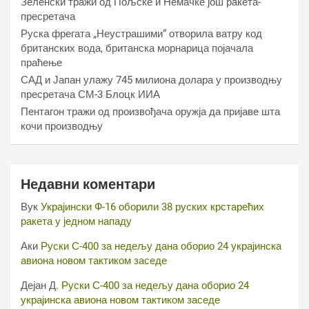
Зеленски тражи од Пољске и Немачке још ракета-
пресретача
Руска фрегата „Неустрашими“ отворила ватру код
британских вода, британска морнарица појачала
праћење
САД и Јапан улажу 745 милиона долара у производњу
пресретача СМ-3 Блоцк ИИА
Пентагон тражи од произвођача оружја да пријаве шта
кочи производњу
Недавни коментари
Вук
Украјински Ф-16 оборили 38 руских крстарећих
ракета у једном нападу
Аки
Руски С-400 за недељу дана оборио 24 украјинска
авиона новом тактиком заседе
Дејан Д.
Руски С-400 за недељу дана оборио 24
украјинска авиона новом тактиком заседе