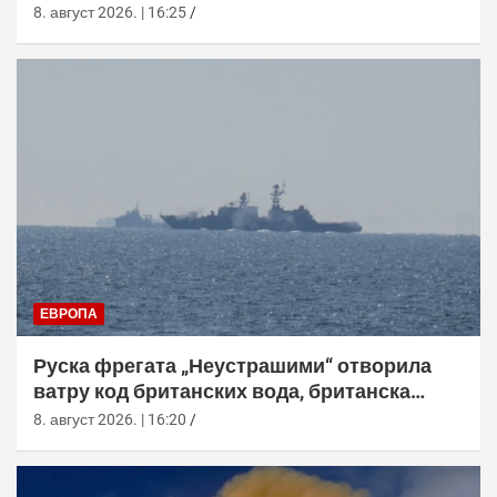
8. август 2026. | 16:25
ЕВРОПА
Руска фрегата „Неустрашими“ отворила
ватру код британских вода, британска
морнарица појачала праћење
8. август 2026. | 16:20