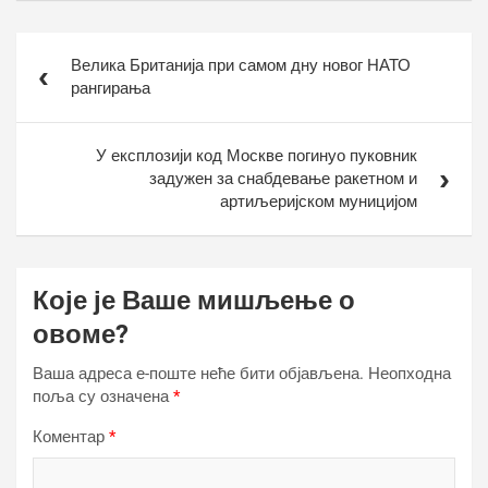
Кретање
Велика Британија при самом дну новог НАТО
чланка
рангирања
У експлозији код Москве погинуо пуковник
задужен за снабдевање ракетном и
артиљеријском муницијом
Које је Ваше мишљење о
овоме?
Ваша адреса е-поште неће бити објављена.
Неопходна
поља су означена
*
Коментар
*