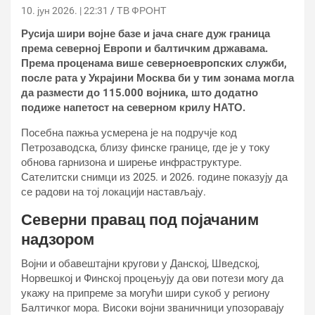
10. јун 2026. | 22:31
ТВ ФРОНТ
Русија шири војне базе и јача снаге дуж граница
према северној Европи и балтичким државама.
Према проценама више северноевропских служби,
после рата у Украјини Москва би у тим зонама могла
да размести до 115.000 војника, што додатно
подиже напетост на северном крилу НАТО.
Посебна пажња усмерена је на подручје код
Петрозаводска, близу финске границе, где је у току
обнова гарнизона и ширење инфраструктуре.
Сателитски снимци из 2025. и 2026. године показују да
се радови на тој локацији настављају.
Северни правац под појачаним
надзором
Војни и обавештајни кругови у Данској, Шведској,
Норвешкој и Финској процењују да ови потези могу да
укажу на припреме за могући шири сукоб у региону
Балтичког мора. Високи војни званичници упозоравају