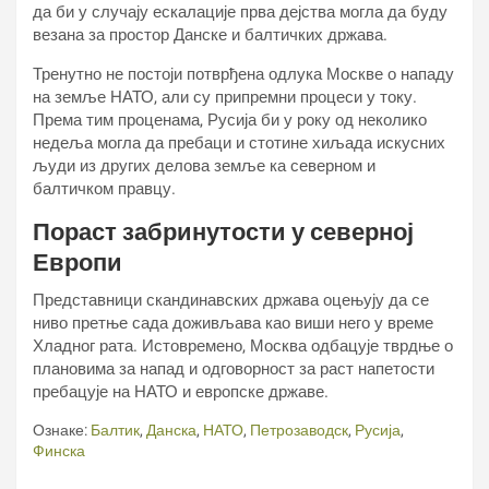
да би у случају ескалације прва дејства могла да буду
везана за простор Данске и балтичких држава.
Тренутно не постоји потврђена одлука Москве о нападу
на земље НАТО, али су припремни процеси у току.
Према тим проценама, Русија би у року од неколико
недеља могла да пребаци и стотине хиљада искусних
људи из других делова земље ка северном и
балтичком правцу.
Пораст забринутости у северној
Европи
Представници скандинавских држава оцењују да се
ниво претње сада доживљава као виши него у време
Хладног рата. Истовремено, Москва одбацује тврдње о
плановима за напад и одговорност за раст напетости
пребацује на НАТО и европске државе.
Ознаке:
Балтик
,
Данска
,
НАТО
,
Петрозаводск
,
Русија
,
Финска