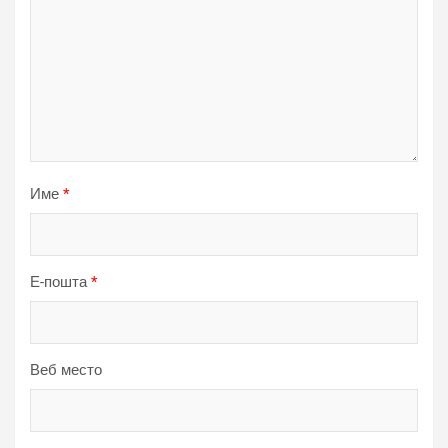
Име
*
Е-пошта
*
Веб место