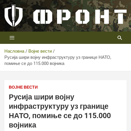
Скип
то
цонтент
Први војни канал у Србији
Телевизија ФРОНТ
Насловна
Војне вести
Русија шири војну инфраструктуру уз границе НАТО,
помиње се до 115.000 војника
ВОЈНЕ ВЕСТИ
Русија шири војну
инфраструктуру уз границе
НАТО, помиње се до 115.000
војника