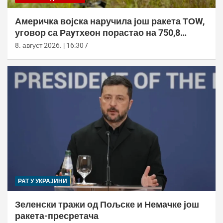
Америчка војска наручила још ракета ТОW,
уговор са Раyтхеон порастао на 750,8
милиона долара
8. август 2026. | 16:30
РАТ У УКРАЈИНИ
Зеленски тражи од Пољске и Немачке још
ракета-пресретача