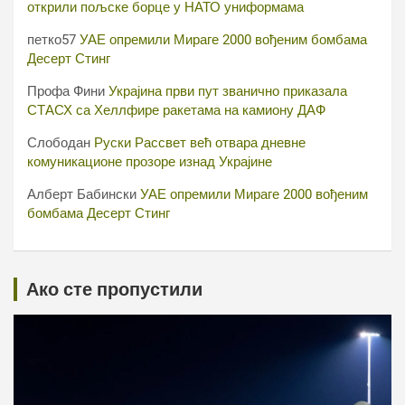
открили пољске борце у НАТО униформама
петко57
УАЕ опремили Мираге 2000 вођеним бомбама
Десерт Стинг
Профа Фини
Украјина први пут званично приказала
СТАСХ са Хеллфире ракетама на камиону ДАФ
Слободан
Руски Рассвет већ отвара дневне
комуникационе прозоре изнад Украјине
Алберт Бабински
УАЕ опремили Мираге 2000 вођеним
бомбама Десерт Стинг
Ако сте пропустили