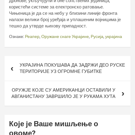
дронове, укључујући и оне сопствених јединица,
користећи системе за електронско ратовање.
Чињеница је да се на небу у близини линије фронта
налази велики број уређаја и уплашеним војницима је
тешко да утврде њихову припадност.
Ознаке:
Реапер
,
Оружане снаге Украјине
,
Русија
,
украјина
Кретање
УКРАЈИНА ПОКУШАВА ДА ЗАДРЖИ ДЕО РУСКЕ
чланка
ТЕРИТОРИЈЕ УЗ ОГРОМНЕ ГУБИТКЕ
ОРУЖЈЕ КОЈЕ СУ АМЕРИКАНЦИ ОСТАВИЛИ У
АВГАНИСТАНУ ЗАВРШИЛО ЈЕ У РУКАМА ХУТА
Које је Ваше мишљење о
овоме?