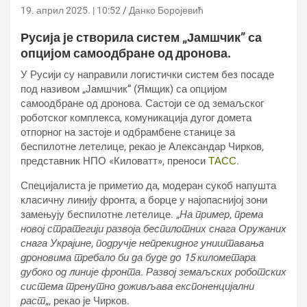
19. април 2025. | 10:52
Данко Боројевић
Русија је створила систем „Јамшчик” са
опцијом самоодбране од дронова.
У Русији су направили логистички систем без посаде
под називом „Јамшчик“ (Ямщик) са опцијом
самоодбране од дронова. Састоји се од земаљског
роботског комплекса, комуникација дугог домета
отпорног на застоје и одбрамбене станице за
беспилотне летелице, рекао је Александар Чирков,
представник НПО «Киловатт», преноси
ТАСС
.
Специјалиста је приметио да, модеран сукоб напушта
класичну линију фронта, а борце у најопаснијој зони
замењују беспилотне летелице. „
На пример, према
новој стратегији развоја беспилотних снага Оружаних
снага Украјине, подручје непрекидног уништавања
дроновима требало би да буде до 15 километара
дубоко од линије фронта. Развој земаљских роботских
система тренутно доживљава експоненцијални
раст
„, рекао је Чирков.