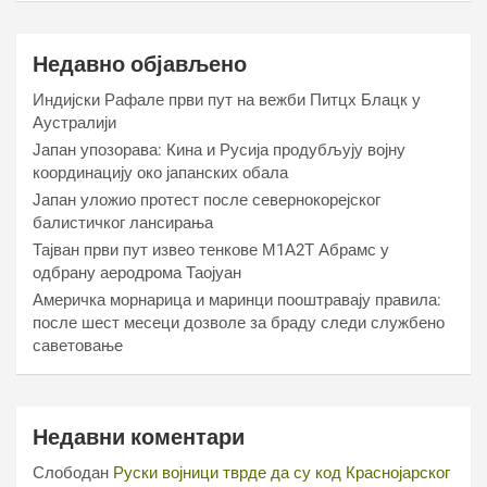
Недавно објављено
Индијски Рафале први пут на вежби Питцх Блацк у
Аустралији
Јапан упозорава: Кина и Русија продубљују војну
координацију око јапанских обала
Јапан уложио протест после севернокорејског
балистичког лансирања
Тајван први пут извео тенкове М1А2Т Абрамс у
одбрану аеродрома Таојуан
Америчка морнарица и маринци пооштравају правила:
после шест месеци дозволе за браду следи службено
саветовање
Недавни коментари
Слободан
Руски војници тврде да су код Краснојарског