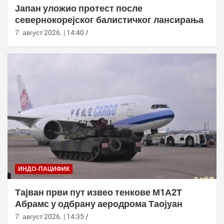
Јапан уложио протест после
севернокорејског балистичког лансирања
7. август 2026. | 14:40
ИНДО-ПАЦИФИК
Тајван први пут извео тенкове М1А2Т
Абрамс у одбрану аеродрома Таојуан
7. август 2026. | 14:35