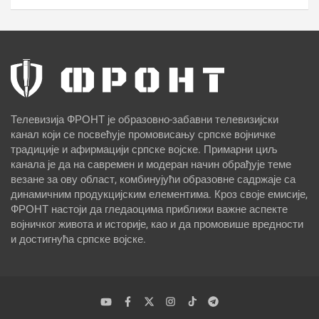
Телевизија ФРОНТ је образовно-забавни телевизијски
канал који се посвећује промовисању српске војничке
традиције и афирмацији српске војске. Примарни циљ
канала је да на савремен и модеран начин обрађује теме
везане за ову област, комбинујући образовне садржаје са
динамичним продукцијским елементима. Кроз своје емисије,
ФРОНТ настоји да гледаоцима приближи важне аспекте
војничког живота и историје, као и да промовише вредности
и достигнућа српске војске.