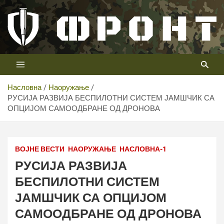
Скип
то
цонтент
Први војни канал у Србији
Телевизија ФРОНТ
Насловна
Наоружање
РУСИЈА РАЗВИЈА БЕСПИЛОТНИ СИСТЕМ ЈАМШЧИК СА
ОПЦИЈОМ САМООДБРАНЕ ОД ДРОНОВА
ВОЈНЕ ВЕСТИ
НАОРУЖАЊЕ
НАСЛОВНА-1
РУСИЈА РАЗВИЈА
БЕСПИЛОТНИ СИСТЕМ
ЈАМШЧИК СА ОПЦИЈОМ
САМООДБРАНЕ ОД ДРОНОВА