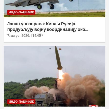
ИНДО-ПАЦИФИК
Јапан упозорава: Кина и Русија
продубљују војну координацију око
јапанских обала
7. август 2026. | 14:45
ИНДО-ПАЦИФИК