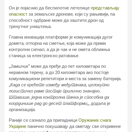
Он је појаснио да беспилотне летелице
представљају
опасност
за земаљске дронове, који су рањивији, па
способност одбране може да заштити дрон од
тренутног уништења.
Главна иновација платформе је комуникација дугог
домета, отпорна на сметње, која може да прими
контролни сигнал, а да је чак и не омета оближња
станица за електронско ратовање.
„
Јамшчик
“ може да пређе до пет километара по
неравном терену, а до 20 километара ако постоје
комуникациони репетитори и места за замену батерија.
„
Када се крећете између међутачака, целокупно
логистичко раме постаје прилично значајно.
Штавише, једна контролна тачка је способна да
координише рад до десет платформи
„, додала је
организација.
Раније се сазнало да припадници
Оружаних снага
Украјине
панично покушавају да ометају све откривене