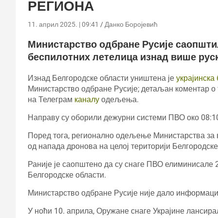
РЕГИОНА
11. април 2025. | 09:41
Данко Боројевић
Министарство одбране Русије саопштил
беспилотних летелица изнад више руск
Изнад Белгородске области уништена је
украјинска
Министарство одбране Русије; детаљан коментар о 
на Телеграм
каналу
одељења.
Направу су оборили дежурни системи ПВО око 08:10
Поред тога, регионално одељење Министарства за в
од напада дронова на целој територији Белгородске
Раније је саопштено да су снаге ПВО елиминисале 2
Белгородске области.
Министарство одбране Русије није дало информациј
У ноћи 10. априла, Оружане снаге Украјине лансира