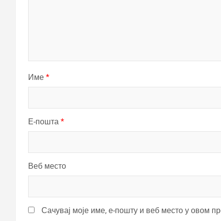
Име
*
Е-пошта
*
Веб место
Сачувај моје име, е-пошту и веб место у овом п