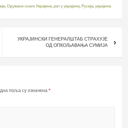
ије
,
Оружане снаге Украјине
,
рат у украјини
,
Русија
,
украјина
УКРАЈИНСКИ ГЕНЕРАЛШТАБ СТРАХУЈЕ
ОД ОПКОЉАВАЊА СУМИЈА
дна поља су означена
*