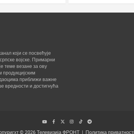
анал који се посвећује
српске војске. Примарни
е теме везане за ову
м продукцијским
ледаоцима приближи важне
ше вредности и достигнућа
опyригхт © 2026
Телевизија ФРОНТ
Политика приватност