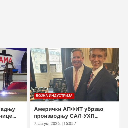
ВОЈНА ИНДУСТРИЈА
радњу
Амерички АПФИТ убрзао
нице
производњу САЛ-УХП
ласера за УССОЦОМ
7. август 2026. | 15:05