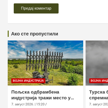
Ако сте пропустили
ВОЈНА ИНДУСТРИЈА
ВОЈНА ИН
Пољска одбрамбена
Турска 
индустрија тражи место у
спремна
европском противракетном
употреб
7. август 2026. | 15:20
7. август 202