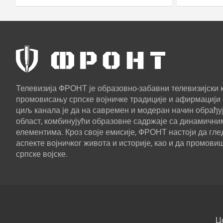
штиту
Телевизија ФРОНТ је образовно-забавни телевизијски к
промовисању српске војничке традиције и афирмацији 
циљ канала је да на савремен и модеран начин обрађуј
област, комбинујући образовне садржаје са динамични
елементима. Кроз своје емисије, ФРОНТ настоји да г
аспекте војничког живота и историје, као и да промови
српске војске.
Ц