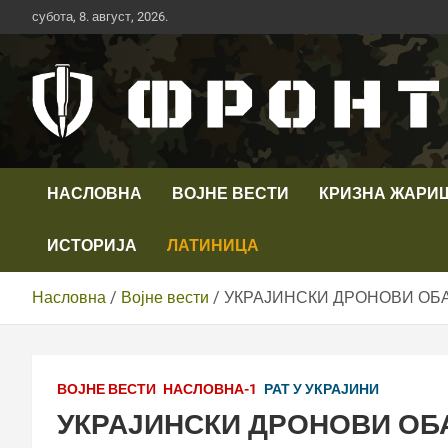
Скип
субота, 8. август, 2026.
то
цонтент
Први војни канал у Србији
Телевизија ФРОНТ
НАСЛОВНА
ВОЈНЕ ВЕСТИ
КРИЗНА ЖАРИ
ИСТОРИЈА
ЛАТИНИЦА
Насловна
Војне вести
УКРАЈИНСКИ ДРОНОВИ ОБ
ВОЈНЕ ВЕСТИ
НАСЛОВНА-1
РАТ У УКРАЈИНИ
УКРАЈИНСКИ ДРОНОВИ ОБ