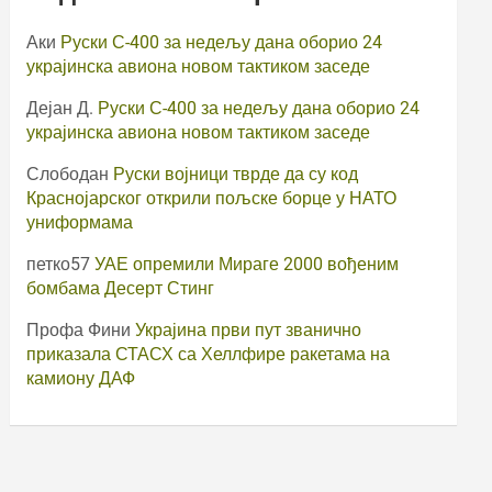
Аки
Руски С-400 за недељу дана оборио 24
украјинска авиона новом тактиком заседе
Дејан Д.
Руски С-400 за недељу дана оборио 24
украјинска авиона новом тактиком заседе
Слободан
Руски војници тврде да су код
Краснојарског открили пољске борце у НАТО
униформама
петко57
УАЕ опремили Мираге 2000 вођеним
бомбама Десерт Стинг
Профа Фини
Украјина први пут званично
приказала СТАСХ са Хеллфире ракетама на
камиону ДАФ