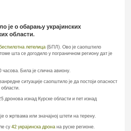
о је о обарању украјинских
их области.
 беспилотна летелица
(БПЛ). Ово је саопштило
томе шта се догодило у пограничном региону дат је
 часова. Била је слична авиону.
анредне ситуације саопштило је да постоји опасност
 области.
5 дронова изнад Курске области и пет изнад
е о жртвама или значајној штети на терену.
ле су
42 украјинска дрона
на руске регионе.