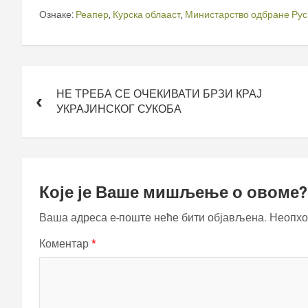
Ознаке:
Реапер
,
Курска облааст
,
Министарство одбране Рус
Кретање
чланка
НЕ ТРЕБА СЕ ОЧЕКИВАТИ БРЗИ КРАЈ
УКРАЈИНСКОГ СУКОБА
Које је Ваше мишљење о овоме?
Ваша адреса е-поште неће бити објављена.
Неопхо
Коментар
*