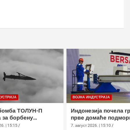
ДУСТРИЈА
ВОЈНА ИНДУСТРИЈА
бомба ТОЛУН-П
Индонезија почела г
 за борбену
прве домаће подмор
у
класе Сцорпèне
6. | 15:15
7. август 2026. | 15:10