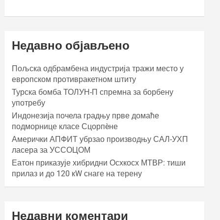
Недавно објављено
Пољска одбрамбена индустрија тражи место у
европском противракетном штиту
Турска бомба ТОЛУН-П спремна за борбену
употребу
Индонезија почела градњу прве домаће
подморнице класе Сцорпèне
Амерички АПФИТ убрзао производњу САЛ-УХП
ласера за УССОЦОМ
Еатон приказује хибридни Осхкосх МТВР: тиши
прилаз и до 120 кW снаге на терену
Недавни коментари