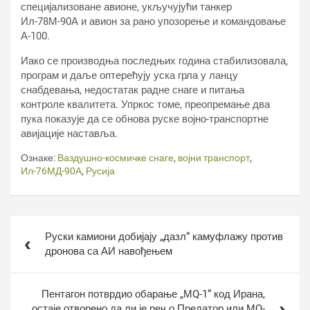
специјализоване авионе, укључујући танкер
Ил-78М-90А и авион за рано упозорење и командовање
А-100.
Иако се производња последњих година стабилизовала,
програм и даље оптерећују уска грла у ланцу
снабдевања, недостатак радне снаге и питања
контроле квалитета. Упркос томе, преопремање два
пука показује да се обнова руске војно-транспортне
авијације наставља.
Ознаке:
Ваздушно-космичке снаге
,
војни транспорт
,
Ил-76МД-90А
,
Русија
Кретање
Руски камиони добијају „дазл“ камуфлажу против
чланка
дронова са АИ навођењем
Пентагон потврдио обарање „МQ-1“ код Ирана,
остаје отворено да ли је реч о Предатор или МQ-