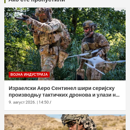
ВОЈНА ИНДУСТРИЈА
Израелски Аеро Сентинел шири серијску
производњу тактичких дронова и улази на
нова тржишта
9. август 2026. | 14:50