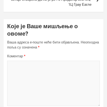
1Ц Граy Еагле
Које је Ваше мишљење о
овоме?
Ваша адреса е-поште неће бити објављена.
Неопходна
поља су означена
*
Коментар
*