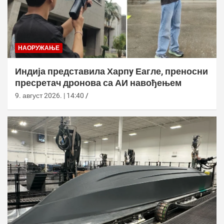
НАОРУЖАЊЕ
Индија представила Харпy Еагле, преносни
пресретач дронова са АИ навођењем
9. август 2026. | 14:40