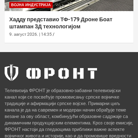
ВОЈНА ИНДУСТРИЈА
Хаддy представио ТФ-179 Дроне Боат
штампан 3Д технологијом
9. август 2026. | 14:35
Телевизија ФРОНТ је образовно-забавни телевизијски
канал који се посвећује промовисању српске војничке
традиције и афирмацији српске војске. Примарни циљ
канала је да на савремен и модеран начин обрађује теме
везане за ову област, комбинујући образовне садржаје са
динамичним продукцијским елементима. Кроз своје емисије,
ФРОНТ настоји да гледаоцима приближи важне аспекте
војничког живота и историје, као и да промовише вредности