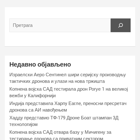
Недавно објављено
Израелски Аеро Сентинел шири серијску производњу
тактичких дронова и улази на нова тржишта
Копнена војска САД тестирала дрон Рогуе 1 на великој
вежби у Калифорнији
Индија представила Харпy Еагле, преносни пресретач
дронова са АИ навођењем
Хаддy представио ТФ-179 Дроне Боат штампан 3Д
технологијом
Копнена војска САД отвара базу у Мичигену за
тестирање дронова са приватним сектором