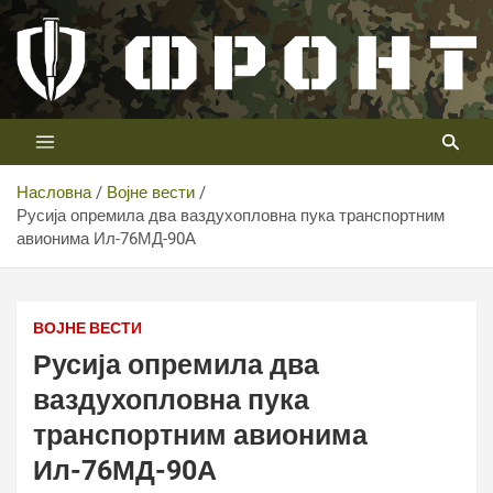
Скип
то
цонтент
Први војни канал у Србији
Телевизија ФРОНТ
Насловна
Војне вести
Русија опремила два ваздухопловна пука транспортним
авионима Ил-76МД-90А
Русија преопремила два ваздухопловна пука
транспортним авионима Ил-76МД-90А
ВОЈНЕ ВЕСТИ
Русија опремила два
ваздухопловна пука
транспортним авионима
Ил-76МД-90А