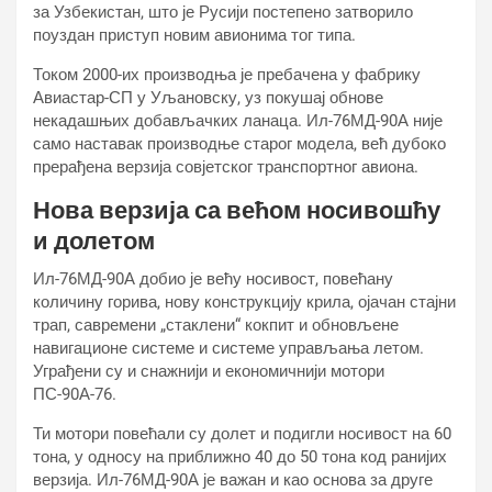
за Узбекистан, што је Русији постепено затворило
поуздан приступ новим авионима тог типа.
Током 2000-их производња је пребачена у фабрику
Авиастар-СП у Уљановску, уз покушај обнове
некадашњих добављачких ланаца. Ил-76МД-90А није
само наставак производње старог модела, већ дубоко
прерађена верзија совјетског транспортног авиона.
Нова верзија са већом носивошћу
и долетом
Ил-76МД-90А добио је већу носивост, повећану
количину горива, нову конструкцију крила, ојачан стајни
трап, савремени „стаклени“ кокпит и обновљене
навигационе системе и системе управљања летом.
Уграђени су и снажнији и економичнији мотори
ПС-90А-76.
Ти мотори повећали су долет и подигли носивост на 60
тона, у односу на приближно 40 до 50 тона код ранијих
верзија. Ил-76МД-90А је важан и као основа за друге