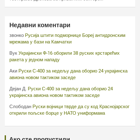
Недавни коментари
звонко
Русија штити подморнице Бореј антидронским
мрежама у бази на Камчатки
Вук
Украјински Ф-16 оборили 38 руских крстарећих
ракета у једном нападу
Аки
Руски С-400 за недељу дана оборио 24 украјинска
авиона новом тактиком заседе
Дејан Д.
Руски С-400 за недељу дана оборио 24
украјинска авиона новом тактиком заседе
Слободан
Руски војници тврде да су код Краснојарског
открили пољске борце у НАТО униформама
Ако сте пропустили