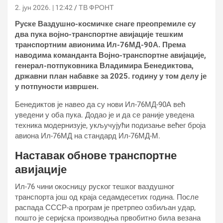
2. јун 2026. | 12:42
ТВ ФРОНТ
Руске Ваздушно-космичке снаге преопремиле су
два пука војно-транспортне авијације тешким
транспортним авионима Ил-76МД-90А. Према
наводима команданта Војно-транспортне авијације,
генерал-потпуковника Владимира Бенедиктова,
државни план набавке за 2025. годину у том делу је
у потпуности извршен.
Бенедиктов је навео да су нови Ил-76МД-90А већ
уведени у оба пука. Додао је и да се раније уведена
техника модернизује, укључујући подизање већег броја
авиона Ил-76МД на стандард Ил-76МД-М.
Наставак обнове транспортне
авијације
Ил-76 чини окосницу руског тешког ваздушног
транспорта још од краја седамдесетих година. После
распада СССР-а програм је претрпео озбиљан удар,
пошто је серијска производња првобитно била везана