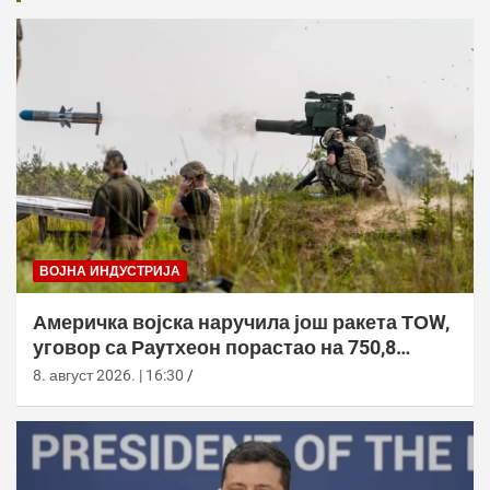
ВОЈНА ИНДУСТРИЈА
Америчка војска наручила још ракета ТОW,
уговор са Раyтхеон порастао на 750,8
милиона долара
8. август 2026. | 16:30