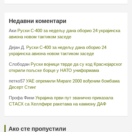
Недавни коментари
Аки
Руски С-400 за недељу дана оборио 24 украјинска
авиона новом тактиком заседе
Дејан Д.
Руски С-400 за недељу дана оборио 24
украјинска авиона новом тактиком заседе
Слободан
Руски војници тврде да су код Краснојарског
открили пољске борце у НАТО униформама
петко57
УАЕ опремили Мираге 2000 вођеним бомбама
Десерт Стинг
Профа Фини
Украјина први пут званично приказала
СТАСХ са Хеллфире ракетама на камиону ДАФ
Ако сте пропустили