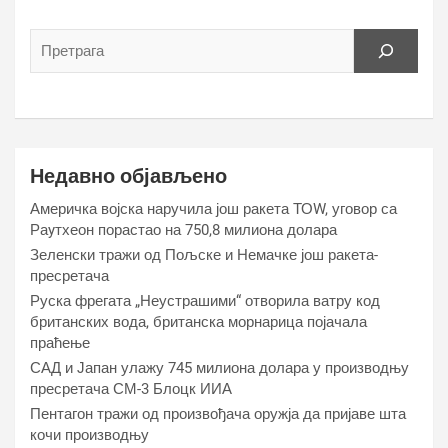
Недавно објављено
Америчка војска наручила још ракета ТОW, уговор са
Раyтхеон порастао на 750,8 милиона долара
Зеленски тражи од Пољске и Немачке још ракета-
пресретача
Руска фрегата „Неустрашими“ отворила ватру код
британских вода, британска морнарица појачала
праћење
САД и Јапан улажу 745 милиона долара у производњу
пресретача СМ-3 Блоцк ИИА
Пентагон тражи од произвођача оружја да пријаве шта
кочи производњу