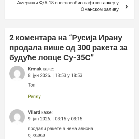
Амерички Ф/А-18 онеспособио нафтни танкер у
Оманском заливу
2 коментара на “
Русија Ирану
продала више од 300 ракета за
будуће ловце Су-35С
”
Krmak
каже:
8. јун 2026. | 18:53 у 18:53
Топ
Реплy
Vilard
каже:
9. јун 2026. | 08:15 у 08:15
продали ракете а нема авиона
ој хаааа