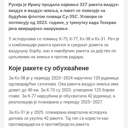
Русија је Ирану продала најмање 327 ракета ваздух-
ваздух и ваздух-земља, а пакет се повезује са
будућом флотом ловаца Су-35С. Уговори се
потписују од 2023. године, у тренутку када Техеран
јача авијацијско наоружање.
У испорукама се помињу К-73, К-77, Кх-38 и Кх-31. Реч је
о комбинацији ракета кратког и средњег домета за
ваздушну борбу, као и навођених ракета за дејство по
циљевима на земљи и против радара.
Које ракете су обухваћене
За Кх-38 је у периоду 2023–2024 наручено 120 јединица
одговарајућих склопова. Ова ракета ваздух-земља има
домет до 40 км. За К-73 су 2023. уговорене 123 бојеве
главе. За К-77 наруџбина је обухватила 42 јединице, а
реализација је планирана у периоду 2025–2027.
За Кх-31 је у 2025. планирана квартална испорука
делова за укупно 42 ракете. Тај тип се користи као
противрадарска и противбродска ракета.