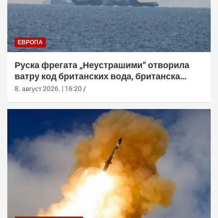
ЕВРОПА
Руска фрегата „Неустрашими“ отворила
ватру код британских вода, британска
морнарица појачала праћење
8. август 2026. | 16:20