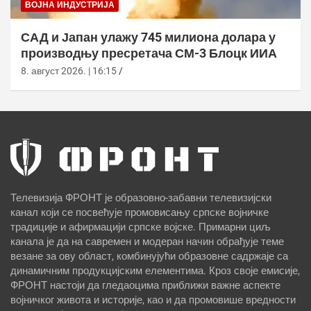
ВОЈНА ИНДУСТРИЈА
САД и Јапан улажу 745 милиона долара у
производњу пресретача СМ-3 Блоцк ИИА
8. август 2026. | 16:15
Телевизија ФРОНТ је образовно-забавни телевизијски
канал који се посвећује промовисању српске војничке
традиције и афирмацији српске војске. Примарни циљ
канала је да на савремен и модеран начин обрађује теме
везане за ову област, комбинујући образовне садржаје са
динамичним продукцијским елементима. Кроз своје емисије,
ФРОНТ настоји да гледаоцима приближи важне аспекте
војничког живота и историје, као и да промовише вредности