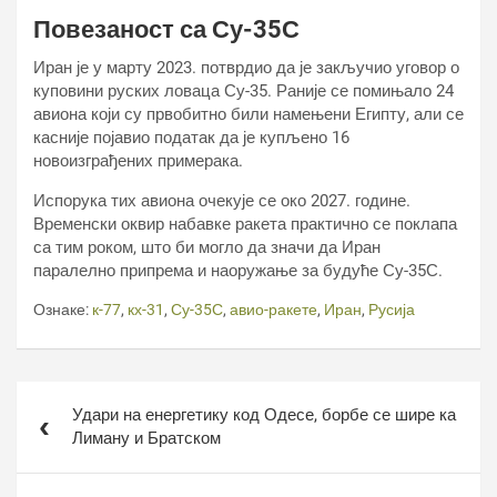
Повезаност са Су-35С
Иран је у марту 2023. потврдио да је закључио уговор о
куповини руских ловаца Су-35. Раније се помињало 24
авиона који су првобитно били намењени Египту, али се
касније појавио податак да је купљено 16
новоизграђених примерака.
Испорука тих авиона очекује се око 2027. године.
Временски оквир набавке ракета практично се поклапа
са тим роком, што би могло да значи да Иран
паралелно припрема и наоружање за будуће Су-35С.
Ознаке:
к-77
,
кх-31
,
Су-35С
,
авио-ракете
,
Иран
,
Русија
Кретање
Удари на енергетику код Одесе, борбе се шире ка
чланка
Лиману и Братском