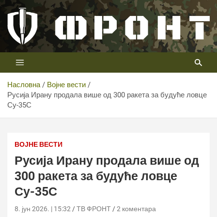
Скип
то
цонтент
Први војни канал у Србији
Телевизија ФРОНТ
Насловна
Војне вести
Русија Ирану продала више од 300 ракета за будуће ловце
Су-35С
ВОЈНЕ ВЕСТИ
Русија Ирану продала више од
300 ракета за будуће ловце
Су-35С
8. јун 2026. | 15:32
ТВ ФРОНТ
2 коментара