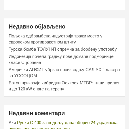
Недавно објављено
Пољска одбрамбена индустрија тражи место у
европском противракетном штиту
Турска бомба ТОЛУН-П спремна за борбену употребу
Индонезија почела градњу прве домаће подморнице
класе Сцорпèне
Амерички АПФИТ убрзао производњу САЛ-УХП ласера
за УССОЦОМ
Еатон приказује хибридни Осхкосх МТВР: тиши прилаз
и до 120 кW снаге на терену
Недавни коментари
Аки
Руски С-400 за недељу дана оборио 24 украјинска
авиона новом тактиком заседе