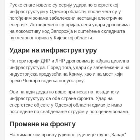
Руске снаге извеле су серију удара по енергетској
инфраструктури у Одеској области, после чега су у
погођеним зонама забележени нестанци електричне
енергије. Истовремено су пријављени удари дроновима
на локомотиву код Запорожја и оштећење складишта
нуклеарног горива у Кијевској области.
Удари на инфраструктуру
На територији ДНР и ЛНР дроновима је гађана цивилна
инфраструктура. Поред тога, удари су забележени и на
индустријска предузећа на Криму, као и на мост који
преко Чонгара води ка полуострву.
Ови напади додатно врше притисак на позадинску
инфраструктуру са обе стране фронта. Удар на
енергетске објекте у Одеској области одмах је имао
последице по снабдевање струјом у погођеним зонама.
Промене на фронту
На лиманском правцу јуришне јединице групе „Запад“