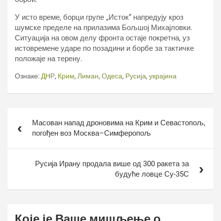
У исто време, борци групе „Исток“ напредују кроз
шумске пределе на прилазима Бољшој Михајловки.
Ситуација на овом делу фронта остаје покретна, уз
истовремене ударе по позадини и борбе за тактичке
положаје на терену.
Ознаке:
ДНР
,
Крим
,
Лиман
,
Одеса
,
Русија
,
украјина
Кретање
Масован напад дроновима на Крим и Севастопољ,
чланка
погођен воз Москва–Симферопољ
Русија Ирану продала више од 300 ракета за
будуће ловце Су-35С
Које је Ваше мишљење о