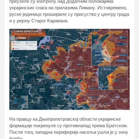
преузеле су контролу над додатним положајима
украјинских снага на прилазима Лиману. Истовремено,
руске јединице прошириле су присуство у центру града
и у рејону Старог Каравана.
На правцу ка Дњепропетровској области украјинске
формације покренуле су противнапад према Братском.
После тога, западна периферија насеља ушла је у зону
борби.