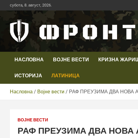
Скип
субота, 8. август, 2026.
то
цонтент
Први војни канал у Србији
Телевизија ФРОНТ
НАСЛОВНА
ВОЈНЕ ВЕСТИ
КРИЗНА ЖАРИ
ИСТОРИЈА
ЛАТИНИЦА
Насловна
Војне вести
РАФ ПРЕУЗИМА ДВА НОВА 
ВОЈНЕ ВЕСТИ
РАФ ПРЕУЗИМА ДВА НОВА 