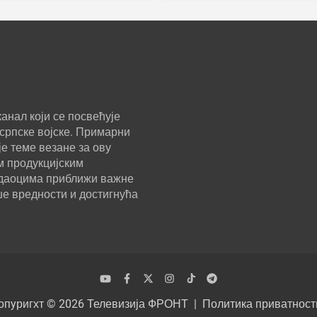
анал који се посвећује
српске војске. Примарни
е теме везане за ову
м продукцијским
ледаоцима приближи важне
ше вредности и достигнућа
опyригхт © 2026
Телевизија ФРОНТ
Политика приватност