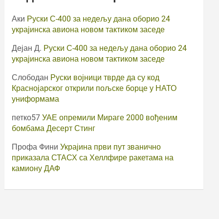
Аки
Руски С-400 за недељу дана оборио 24
украјинска авиона новом тактиком заседе
Дејан Д.
Руски С-400 за недељу дана оборио 24
украјинска авиона новом тактиком заседе
Слободан
Руски војници тврде да су код
Краснојарског открили пољске борце у НАТО
униформама
петко57
УАЕ опремили Мираге 2000 вођеним
бомбама Десерт Стинг
Профа Фини
Украјина први пут званично
приказала СТАСХ са Хеллфире ракетама на
камиону ДАФ