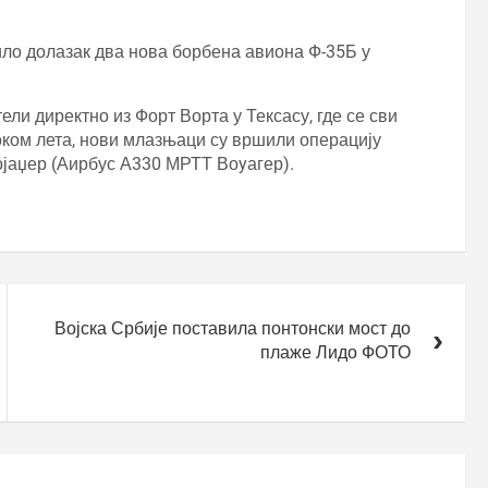
ило долазак два нова борбена авиона Ф-35Б у
ли директно из Форт Ворта у Тексасу, где се сви
ком лета, нови млазњаци су вршили операцију
ојаџер (Аирбус А330 МРТТ Воyагер).
Војска Србије поставила понтонски мост до
плаже Лидо ФОТО