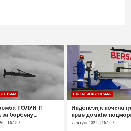
ДУСТРИЈА
ВОЈНА ИНДУСТРИЈА
бомба ТОЛУН-П
Индонезија почела г
 за борбену
прве домаће подмор
у
класе Сцорпèне
6. | 15:15
7. август 2026. | 15:10