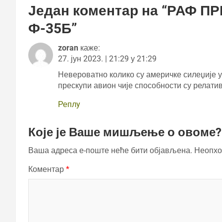
Један коментар на “
РАФ ПР
Ф-35Б
”
zoran
каже:
27. јун 2023. | 21:29 у 21:29
Невероватно колико су америчке силеџије у
прескупи авион чије способности су релати
Реплy
Које је Ваше мишљење о овоме?
Ваша адреса е-поште неће бити објављена.
Неопхо
Коментар
*