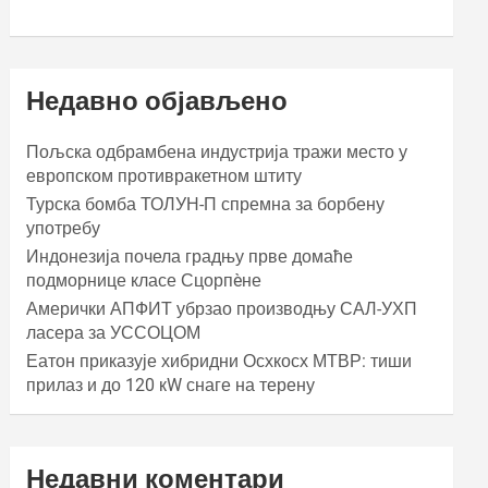
Недавно објављено
Пољска одбрамбена индустрија тражи место у
европском противракетном штиту
Турска бомба ТОЛУН-П спремна за борбену
употребу
Индонезија почела градњу прве домаће
подморнице класе Сцорпèне
Амерички АПФИТ убрзао производњу САЛ-УХП
ласера за УССОЦОМ
Еатон приказује хибридни Осхкосх МТВР: тиши
прилаз и до 120 кW снаге на терену
Недавни коментари