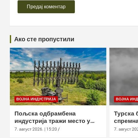
Ако сте пропустили
ВОЈНА ИНДУСТРИЈА
ВОЈНА ИН
Пољска одбрамбена
Турска 
индустрија тражи место у
спремна
европском противракетном
употреб
7. август 2026. | 15:20
7. август 202
штиту