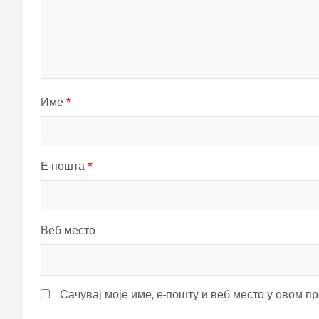
Име
*
Е-пошта
*
Веб место
Сачувај моје име, е-пошту и веб место у овом п