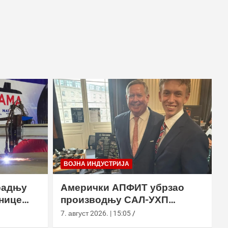
ВОЈНА ИНДУСТРИЈА
радњу
Амерички АПФИТ убрзао
нице
производњу САЛ-УХП
ласера за УССОЦОМ
7. август 2026. | 15:05