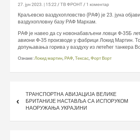
27. јун 2023. | 15:22
ТВ ФРОНТ
1 коментар
Краљевско ваздухопловство (РАФ) је 23. јуна објав
ваздухопловну базу РАФ Мархам.
РАФ је навео да су новонабављени ловци Ф-35Б лете
авиони Ф-35 производе у фабрици Локид Мартин. То
допуњавања горива у ваздуху из летећег танкера В
Ознаке:
Локид мартин
,
РАФ
,
Тексас
,
Форт Ворт
Кретање
чланка
ТРАНСПОРТНА АВИЈАЦИЈА ВЕЛИКЕ
БРИТАНИЈЕ НАСТАВЉА СА ИСПОРУКОМ
НАОРУЖАЊА УКРАЈИНИ