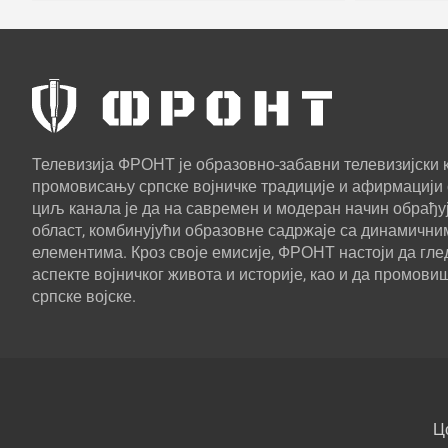
Телевизија ФРОНТ је образовно-забавни телевизијски к
промовисању српске војничке традиције и афирмацији 
циљ канала је да на савремен и модеран начин обрађуј
област, комбинујући образовне садржаје са динамични
елементима. Кроз своје емисије, ФРОНТ настоји да г
аспекте војничког живота и историје, као и да промови
српске војске.
Ц