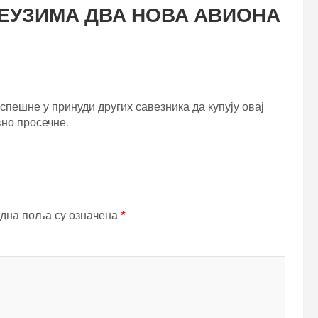
ЕУЗИМА ДВА НОВА АВИОНА
спешне у принуди других савезника да купују овај
вно просечне.
дна поља су означена
*