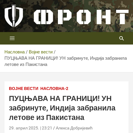
Скип
то
цонтент
Први војни канал у Србији
Телевизија ФРОНТ
Насловна
Војне вести
ПУЦЊАВА НА ГРАНИЦИ! УН забринуте, Индија забранила
летове из Пакистана
Shutterstock
ВОЈНЕ ВЕСТИ
НАСЛОВНА-2
ПУЦЊАВА НА ГРАНИЦИ! УН
забринуте, Индија забранила
летове из Пакистана
29. април 2025. | 23:21
Алекса Добријевић