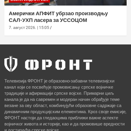
Амерички АПФИТ убрзао производњу
САЛ-УХП ласера за УССОЦОМ
7. август 2026. | 15:05
Телевизија ФРОНТ је образовно-забавни телевизијски
канал који се посвећује промовисању српске војничке
традиције и афирмацији српске војске. Примарни циљ
канала је да на савремен и модеран начин обрађује теме
везане за ову област, комбинујући образовне садржаје са
динамичним продукцијским елементима. Кроз своје емисије,
ФРОНТ настоји да гледаоцима приближи важне аспекте
војничког живота и историје, као и да промовише вредности
и достигнућа српске војске.