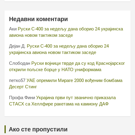
Недавни коментари
Аки
Руски С-400 за недељу дана оборио 24 украјинска
авиона новом тактиком заседе
Дејан Д.
Руски С-400 за недељу дана оборио 24
украјинска авиона новом тактиком заседе
Слободан
Руски војници тврде да су код Краснојарског
открили пољске борце у НАТО униформама
петко57
УАЕ опремили Мираге 2000 вођеним бомбама
Десерт Стинг
Профа Фини
Украјина први пут званично приказала
СТАСХ са Хеллфире ракетама на камиону ДАФ
Ако сте пропустили