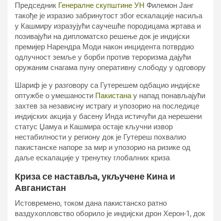
Председник
Генералне скупштине УН
Филемон Јанг
такође је изразио забринутост због ескалације насиља
у Кашмиру изразујући саучешће породицама жртава и
позивајући на дипломатско решење док је индијски
премијер Нарендра Моди након инцидента потврдио
одлучност земље у борби против тероризма дајући
оружаним снагама пуну оперативну слободу у одговору
Шариф је у разговору са Гутерешем одбацио индијске
оптужбе о умешаности
Пакистана
у напад понављајући
захтев за независну истрагу и упозорио на последице
индијских акција у басену Инда истичући да нерешени
статус Џамуа и Кашмира остаје кључни извор
нестабилности у региону док је Гутереш похвалио
пакистанске напоре за мир и упозорио на ризике од
даље ескалације у тренутку глобалних криза
Криза се наставља, укључене Кина и
Авганистан
Истовремено, током дана пакистанско ратно
ваздухопловство оборило је индијски дрон Херон-1, док