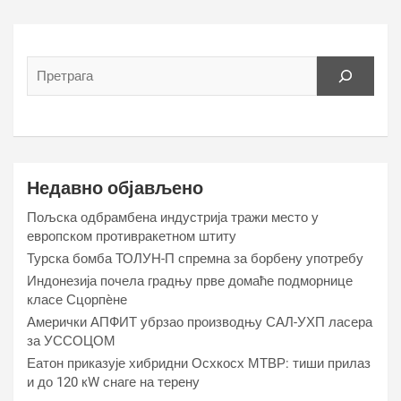
Недавно објављено
Пољска одбрамбена индустрија тражи место у
европском противракетном штиту
Турска бомба ТОЛУН-П спремна за борбену употребу
Индонезија почела градњу прве домаће подморнице
класе Сцорпèне
Амерички АПФИТ убрзао производњу САЛ-УХП ласера
за УССОЦОМ
Еатон приказује хибридни Осхкосх МТВР: тиши прилаз
и до 120 кW снаге на терену