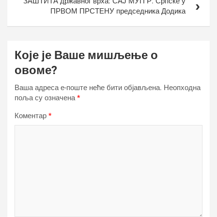
ЗАШТИТА државног врха: САЈ МУП Р. Српске у
ПРВОМ ПРСТЕНУ председника Додика
Које је Ваше мишљење о
овоме?
Ваша адреса е-поште неће бити објављена.
Неопходна
поља су означена
*
Коментар
*