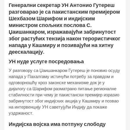
Генерални секретар УН Антонио Гутереш
разговарао је са пакистанским премијером
Шехбазом Шарифом и индијским
министром спољних послова С.
Џаишанкаром, изражавајући забринутост
због растућих тензија након терористичког
напада у Кашмиру и позивајући на хитну
деескалацију.
УН нуде услуге посредовања
У разговору са Џаишанкаром Гутереш је поновио осуду
напада у Пахалгаму истичући потребу за правдом и
одговорношћу кроз законске механизме док је у
дијалогу са Шарифом разматрано питање регионалне
стабилности при чему је пакистански премијер изразио
забринутост због индијских акција у Кашмиру и позвао
на интервенцију УН саветујући Индију да покаже
уздржаност.
Индијска војска има потпуну слободу