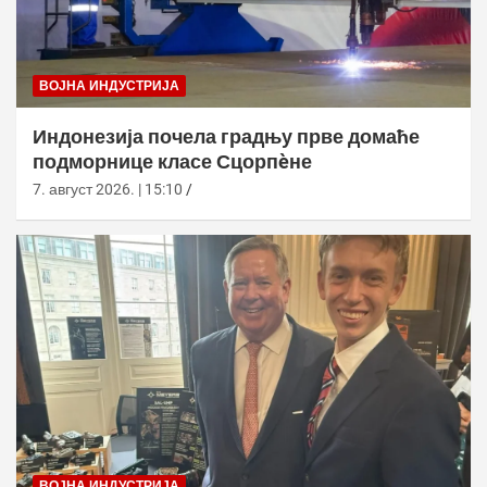
ВОЈНА ИНДУСТРИЈА
Индонезија почела градњу прве домаће
подморнице класе Сцорпèне
7. август 2026. | 15:10
ВОЈНА ИНДУСТРИЈА