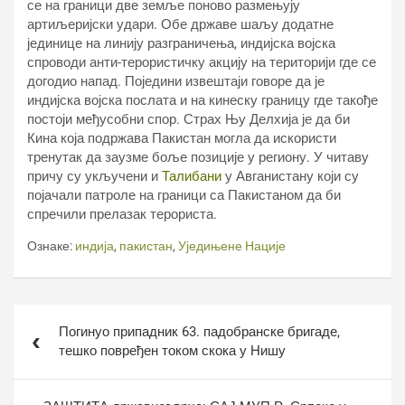
се на граници две земље поново размењују
артиљеријски удари. Обе државе шаљу додатне
јединице на линију разграничења, индијска војска
спроводи анти-терористичку акцију на територији где се
догодио напад. Поједини извештаји говоре да је
индијска војска послата и на кинеску границу где такође
постоји међусобни спор. Страх Њу Делхија је да би
Кина која подржава Пакистан могла да искористи
тренутак да заузме боље позиције у региону. У читаву
причу су укључени и
Талибани
у Авганистану који су
појачали патроле на граници са Пакистаном да би
спречили прелазак терориста.
Ознаке:
индија
,
пакистан
,
Уједињене Нације
Кретање
Погинуо припадник 63. падобранске бригаде,
чланка
тешко повређен током скока у Нишу