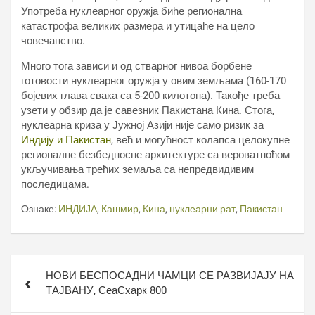
Употреба нуклеарног оружја биће регионална
катастрофа великих размера и утицаће на цело
човечанство.
Много тога зависи и од стварног нивоа борбене
готовости нуклеарног оружја у овим земљама (160-170
бојевих глава свака са 5-200 килотона). Такође треба
узети у обзир да је савезник Пакистана Кина. Стога,
нуклеарна криза у Јужној Азији није само ризик за
Индију и Пакистан
, већ и могућност колапса целокупне
регионалне безбедносне архитектуре са вероватноћом
укључивања трећих земаља са непредвидивим
последицама.
Ознаке:
ИНДИЈА
,
Кашмир
,
Кина
,
нуклеарни рат
,
Пакистан
Кретање
НОВИ БЕСПОСАДНИ ЧАМЦИ СЕ РАЗВИЈАЈУ НА
чланка
ТАЈВАНУ, СеаСхарк 800