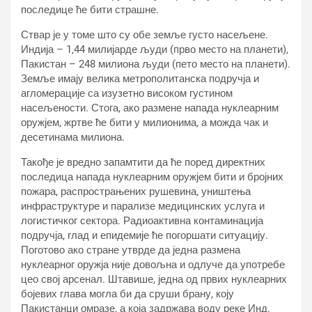
последице ће бити страшне.
Ствар је у томе што су обе земље густо насељене.
Индија – 1,44 милијарде људи (прво место на планети),
Пакистан – 248 милиона људи (пето место на планети).
Земље имају велика метрополитанска подручја и
агломерације са изузетно високом густином
насељености. Стога, ако размене напада нуклеарним
оружјем, жртве ће бити у милионима, а можда чак и
десетинама милиона.
Такође је вредно запамтити да ће поред директних
последица напада нуклеарним оружјем бити и бројних
пожара, распрострањених рушевина, уништења
инфраструктуре и парализе медицинских услуга и
логистичког сектора. Радиоактивна контаминација
подручја, глад и епидемије ће погоршати ситуацију.
Поготово ако стране утврде да једна размена
нуклеарног оружја није довољна и одлуче да употребе
цео свој арсенал. Штавише, једна од првих нуклеарних
бојевих глава могла би да сруши брану, коју
Пакистанци омразе, а која задржава воду реке Инд.