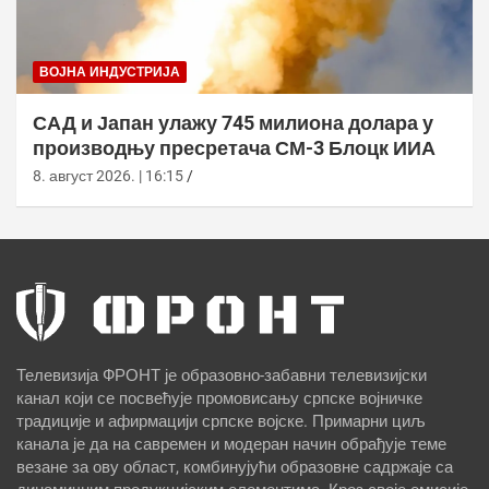
ВОЈНА ИНДУСТРИЈА
САД и Јапан улажу 745 милиона долара у
производњу пресретача СМ-3 Блоцк ИИА
8. август 2026. | 16:15
Телевизија ФРОНТ је образовно-забавни телевизијски
канал који се посвећује промовисању српске војничке
традиције и афирмацији српске војске. Примарни циљ
канала је да на савремен и модеран начин обрађује теме
везане за ову област, комбинујући образовне садржаје са