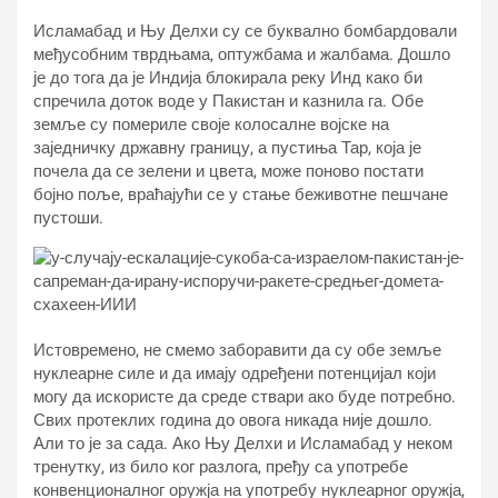
Исламабад и Њу Делхи су се буквално бомбардовали
међусобним тврдњама, оптужбама и жалбама. Дошло
је до тога да је Индија блокирала реку Инд како би
спречила доток воде у Пакистан и казнила га. Обе
земље су помериле своје колосалне војске на
заједничку државну границу, а пустиња Тар, која је
почела да се зелени и цвета, може поново постати
бојно поље, враћајући се у стање беживотне пешчане
пустоши.
Истовремено, не смемо заборавити да су обе земље
нуклеарне силе и да имају одређени потенцијал који
могу да искористе да среде ствари ако буде потребно.
Свих протеклих година до овога никада није дошло.
Али то је за сада. Ако Њу Делхи и Исламабад у неком
тренутку, из било ког разлога, пређу са употребе
конвенционалног оружја на употребу нуклеарног оружја,