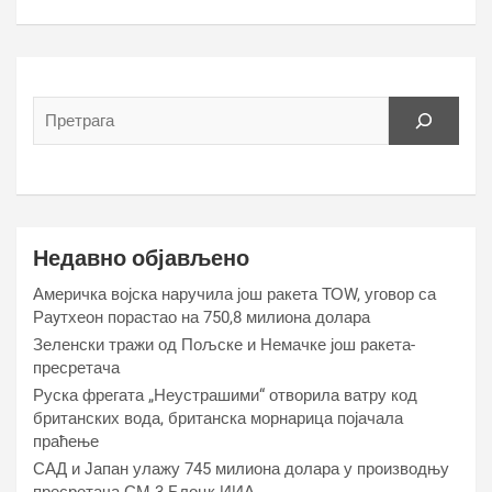
Недавно објављено
Америчка војска наручила још ракета ТОW, уговор са
Раyтхеон порастао на 750,8 милиона долара
Зеленски тражи од Пољске и Немачке још ракета-
пресретача
Руска фрегата „Неустрашими“ отворила ватру код
британских вода, британска морнарица појачала
праћење
САД и Јапан улажу 745 милиона долара у производњу