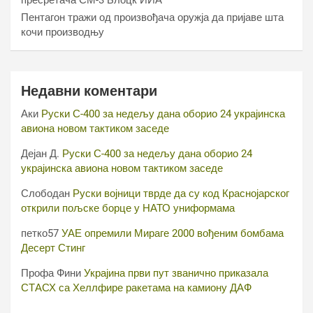
пресретача СМ-3 Блоцк ИИА
Пентагон тражи од произвођача оружја да пријаве шта
кочи производњу
Недавни коментари
Аки
Руски С-400 за недељу дана оборио 24 украјинска
авиона новом тактиком заседе
Дејан Д.
Руски С-400 за недељу дана оборио 24
украјинска авиона новом тактиком заседе
Слободан
Руски војници тврде да су код Краснојарског
открили пољске борце у НАТО униформама
петко57
УАЕ опремили Мираге 2000 вођеним бомбама
Десерт Стинг
Профа Фини
Украјина први пут званично приказала
СТАСХ са Хеллфире ракетама на камиону ДАФ