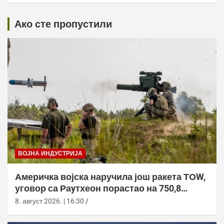
Ако сте пропустили
ВОЈНА ИНДУСТРИЈА
Америчка војска наручила још ракета ТОW,
уговор са Раyтхеон порастао на 750,8
милиона долара
8. август 2026. | 16:30