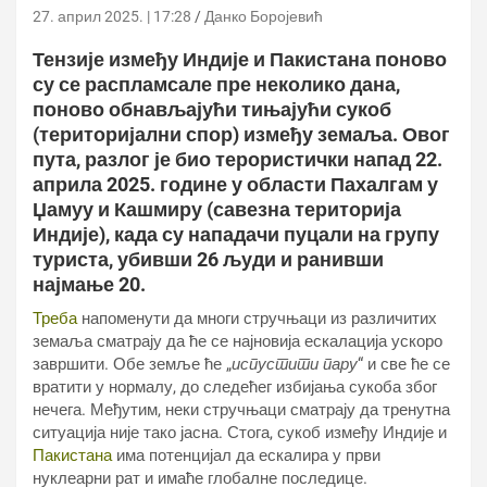
27. април 2025. | 17:28
Данко Боројевић
Тензије између Индије и Пакистана поново
су се распламсале пре неколико дана,
поново обнављајући тињајући сукоб
(територијални спор) између земаља. Овог
пута, разлог је био терористички напад 22.
априла 2025. године у области Пахалгам у
Џамуу и Кашмиру (савезна територија
Индије), када су нападачи пуцали на групу
туриста, убивши 26 људи и ранивши
најмање 20.
Треба
напоменути да многи стручњаци из различитих
земаља сматрају да ће се најновија ескалација ускоро
завршити. Обе земље ће „
испустити пару
“ и све ће се
вратити у нормалу, до следећег избијања сукоба због
нечега. Међутим, неки стручњаци сматрају да тренутна
ситуација није тако јасна. Стога, сукоб између Индије и
Пакистана
има потенцијал да ескалира у први
нуклеарни рат и имаће глобалне последице.