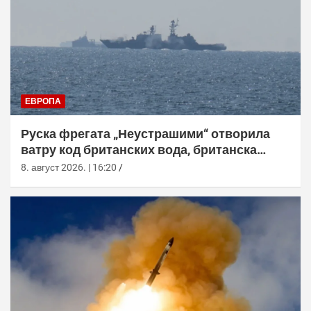
ЕВРОПА
Руска фрегата „Неустрашими“ отворила
ватру код британских вода, британска
морнарица појачала праћење
8. август 2026. | 16:20