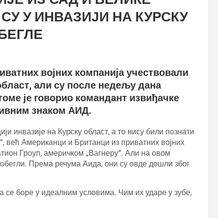
СУ У ИНВАЗИЈИ НА КУРСКУ
ОБЕГЛЕ
иватних војних компанија учествовали
 област, али су после недељу дана
томе је говорио командант извиђачке
зивним знаком АИД.
ји инвазије на Курску област, а то нису били познати
“, већ Американци и Британци из приватних војних
тион Гроуп, америчком „Вагнеру“. Али на овом
побегли. Према речума Аида, они су овде дошли због
да се боре у идеалним условима. Чим их ударе у зубе,