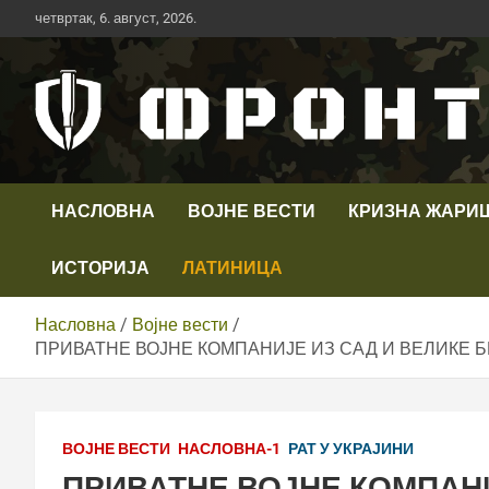
Скип
четвртак, 6. август, 2026.
то
цонтент
Први војни канал у Србији
Телевизија ФРОНТ
НАСЛОВНА
ВОЈНЕ ВЕСТИ
КРИЗНА ЖАРИ
ИСТОРИЈА
ЛАТИНИЦА
Насловна
Војне вести
ПРИВАТНЕ ВОЈНЕ КОМПАНИЈЕ ИЗ САД И ВЕЛИКЕ Б
ВОЈНЕ ВЕСТИ
НАСЛОВНА-1
РАТ У УКРАЈИНИ
ПРИВАТНЕ ВОЈНЕ КОМПАНИ