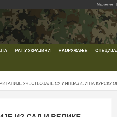
Маркетинг
ШТА
РАТ У УКРАЈИНИ
НАОРУЖАЊЕ
СПЕЦИЈА
РИТАНИЈЕ УЧЕСТВОВАЛЕ СУ У ИНВАЗИЈИ НА КУРСКУ О
ЈЕ ИЗ САД И ВЕЛИКЕ