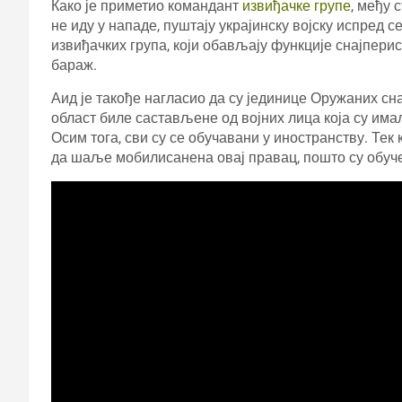
Како је приметио командант
извиђачке групе
, међу 
не иду у нападе, пуштају украјинску војску испред 
извиђачких група, који обављају функције снајпери
бараж.
Аид је такође нагласио да су јединице Оружаних сна
област биле састављене од војних лица која су има
Осим тога, сви су се обучавани у иностранству. Тек
да шаље мобилисанена овај правац, пошто су обучен