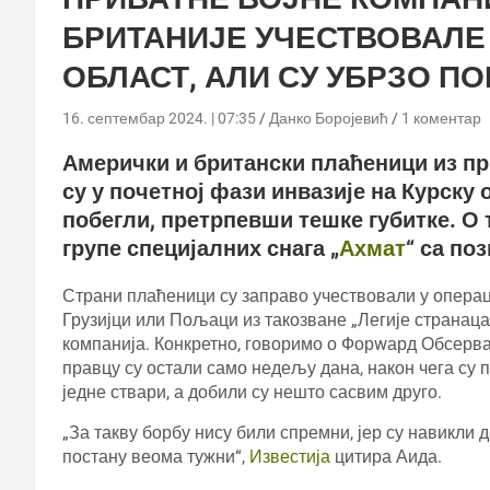
БРИТАНИЈЕ УЧЕСТВОВАЛЕ 
ОБЛАСТ, АЛИ СУ УБРЗО П
16. септембар 2024. | 07:35
Данко Боројевић
1 коментар
Амерички и британски плаћеници из пр
су у почетној фази инвазије на Курску
побегли, претрпевши тешке губитке. О 
групе специјалних снага „
Ахмат
“ са по
Страни плаћеници су заправо учествовали у операци
Грузијци или Пољаци из такозване „Легије странаца
компанија. Конкретно, говоримо о Форwард Обсерва
правцу су остали само недељу дана, након чега су 
једне ствари, а добили су нешто сасвим друго.
„За такву борбу нису били спремни, јер су навикли 
постану веома тужни“,
Известија
цитира Аида.