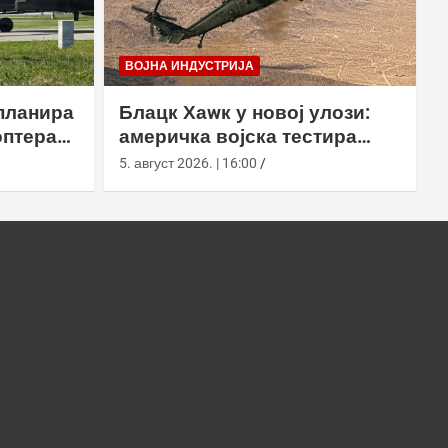
ВОЈНА ИНДУСТРИЈА
планира
Блацк Хаwк у новој улози:
оптера
америчка војска тестира
еинг
лансирање роја наоружаних
5. август 2026. | 16:00
дронова