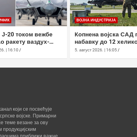
ИФИК
ВОЈНА ИНДУСТРИЈА
 Ј-20 током вежбе
Копнена војска САД 
о ракету ваздух-
набавку до 12 хелик
са велике висине
АХ-64Е Апацхе од Бо
6. | 16:10
5. август 2026. | 16:05
анал који се посвећује
српске војске. Примарни
е теме везане за ову
м продукцијским
ледаоцима приближи важне