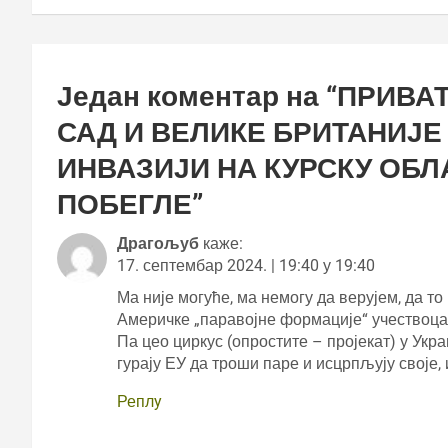
Један коментар на “
ПРИВАТ
САД И ВЕЛИКЕ БРИТАНИЈЕ
ИНВАЗИЈИ НА КУРСКУ ОБЛА
ПОБЕГЛЕ
”
Драгољуб
каже:
17. септембар 2024. | 19:40 у 19:40
Ма није могуће, ма немогу да верујем, да т
Америчке „паравојне формације“ учествоцале
Па цео циркус (опростите – пројекат) у Ук
гурају ЕУ да троши паре и исцрпљују своје,
Реплy