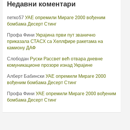
Недавни коментари
петко57
УАЕ опремили Мираге 2000 вођеним
бомбама Десерт Стинг
Профа Фини
Украјина први пут званично
приказала СТАСХ са Хеллфире ракетама на
камиону ДАФ
Слободан
Руски Рассвет већ отвара дневне
комуникационе прозоре изнад Украјине
Алберт Бабински
УАЕ опремили Мираге 2000
вођеним бомбама Десерт Стинг
Профа Фини
УАЕ опремили Мираге 2000 вођеним
бомбама Десерт Стинг