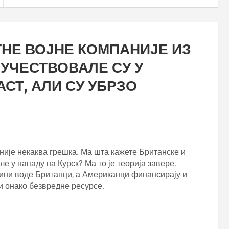
НЕ ВОЈНЕ КОМПАНИЈЕ ИЗ
 УЧЕСТВОВАЛЕ СУ У
СТ, АЛИ СУ УБРЗО
о није некаква грешка. Ма шта кажете Британске и
 у нападу на Курск? Ма то је теорија завере.
раини воде Британци, а Американци финансирају и
 и онако безвредне ресурсе.