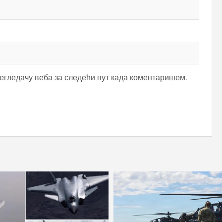
регледачу веба за следећи пут када коментаришем.