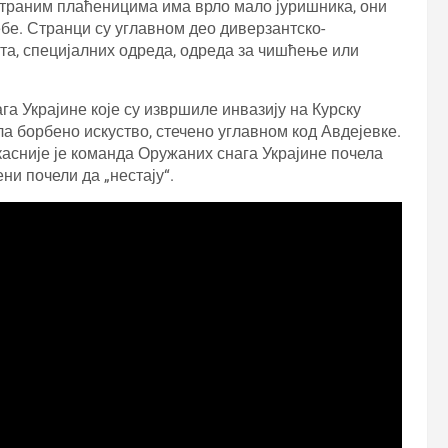
страним плаћеницима има врло мало јуришника, они
себе. Странци су углавном део диверзантско-
ста, специјалних одреда, одреда за чишћење или
га Украјине које су извршиле инвазију на Курску
ла борбено искуство, стечено углавном код Авдејевке.
 касније је команда Оружаних снага Украјине почела
и почели да „нестају“.