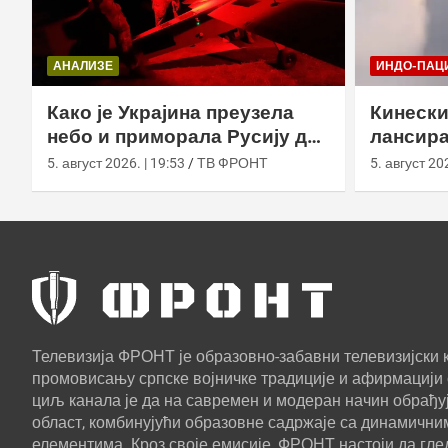
АНАЛИЗЕ
ИНДО-ПАЦ
Како је Украјина преузела
Кинески
небо и приморала Русију да
лансира
мења оружје
ваздух 
5. август 2026. | 19:53
ТВ ФРОНТ
5. август 202
Телевизија ФРОНТ је образовно-забавни телевизијски к
промовисању српске војничке традиције и афирмацији 
циљ канала је да на савремен и модеран начин обрађуј
област, комбинујући образовне садржаје са динамични
елементима. Кроз своје емисије, ФРОНТ настоји да г