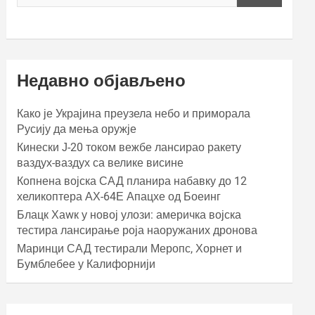
Недавно објављено
Како је Украјина преузела небо и приморала
Русију да мења оружје
Кинески Ј-20 током вежбе лансирао ракету
ваздух-ваздух са велике висине
Копнена војска САД планира набавку до 12
хеликоптера АХ-64Е Апацхе од Боеинг
Блацк Хаwк у новој улози: америчка војска
тестира лансирање роја наоружаних дронова
Маринци САД тестирали Меропс, Хорнет и
Бумблебее у Калифорнији