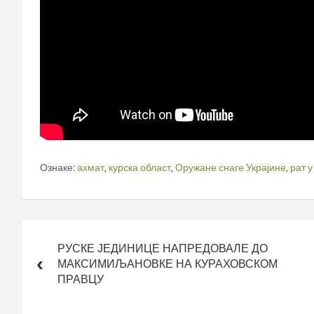
Ознаке:
ахмат
,
курска област
,
Оружане снаге Украјине
,
рат у
Кретање
чланка
РУСКЕ ЈЕДИНИЦЕ НАПРЕДОВАЛЕ ДО
МАКСИМИЉАНОВКЕ НА КУРАХОВСКОМ
ПРАВЦУ