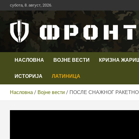
Скип
субота, 8. август, 2026.
то
цонтент
Први војни канал у Србији
Телевизија ФРОНТ
НАСЛОВНА
ВОЈНЕ ВЕСТИ
КРИЗНА ЖАРИ
ИСТОРИЈА
ЛАТИНИЦА
Насловна
Војне вести
ПОСЛЕ СНАЖНОГ РАКЕТНОГ