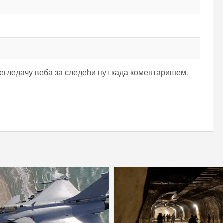
регледачу веба за следећи пут када коментаришем.