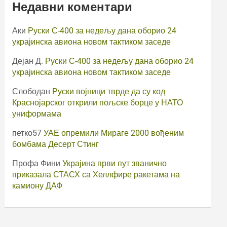
Недавни коментари
Аки
Руски С-400 за недељу дана оборио 24
украјинска авиона новом тактиком заседе
Дејан Д.
Руски С-400 за недељу дана оборио 24
украјинска авиона новом тактиком заседе
Слободан
Руски војници тврде да су код
Краснојарског открили пољске борце у НАТО
униформама
петко57
УАЕ опремили Мираге 2000 вођеним
бомбама Десерт Стинг
Профа Фини
Украјина први пут званично
приказала СТАСХ са Хеллфире ракетама на
камиону ДАФ