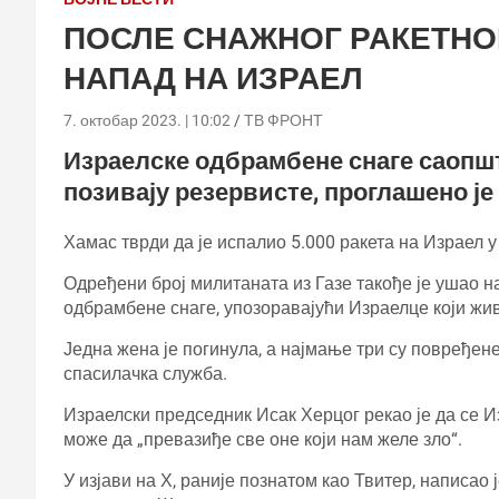
ПОСЛЕ СНАЖНОГ РАКЕТНОГ
НАПАД НА ИЗРАЕЛ
7. октобар 2023. | 10:02
ТВ ФРОНТ
Израелске одбрамбене снаге саопш
позивају резервисте, проглашено је
Хамас тврди да је испалио 5.000 ракета на Израел у
Одређени број милитаната из Газе такође је ушао н
одбрамбене снаге, упозоравајући Израелце који жив
Једна жена је погинула, а најмање три су повређен
спасилачка служба.
Израелски председник Исак Херцог рекао је да се И
може да „превазиђе све оне који нам желе зло“.
У изјави на Х, раније познатом као Твитер, написао