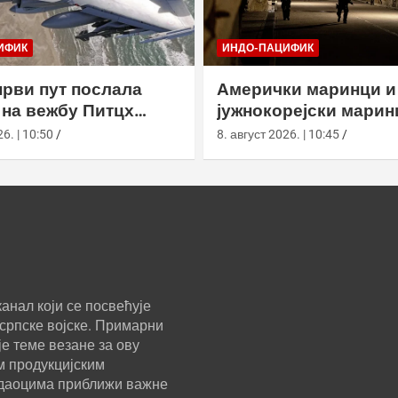
ИФИК
ИНДО-ПАЦИФИК
први пут послала
Амерички маринци и
на вежбу Питцх
јужнокорејски марин
 Аустралији
вежбали у подземно
6. | 10:50
8. август 2026. | 10:45
анал који се посвећује
српске војске. Примарни
е теме везане за ову
м продукцијским
ледаоцима приближи важне