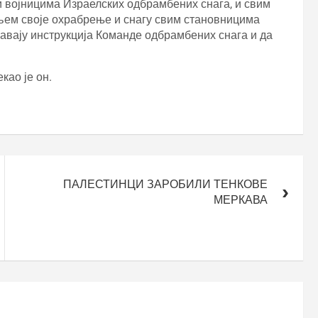
 војницима Израелских одбрамбених снага, и свим
ем своје охрабрење и снагу свим становницима
жавају инструкција Команде одбрамбених снага и да
као је он.
ПАЛЕСТИНЦИ ЗАРОБИЛИ ТЕНКОВЕ
МЕРКАВА