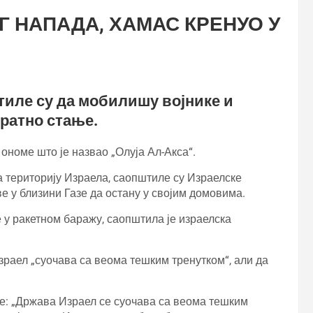
 НАПАДА, ХАМАС КРЕНУО У
тиле су да мобилишу војнике и
 ратно стање.
 ономе што је назвао „Олуја Ал-Акса“.
а територију Израела, саопштиле су Израелске
е у близини Газе да остану у својим домовима.
е у ракетном баражу, саопштила је израелска
зраел „суочава са веома тешким тренутком“, али да
 је: „Држава Израел се суочава са веома тешким