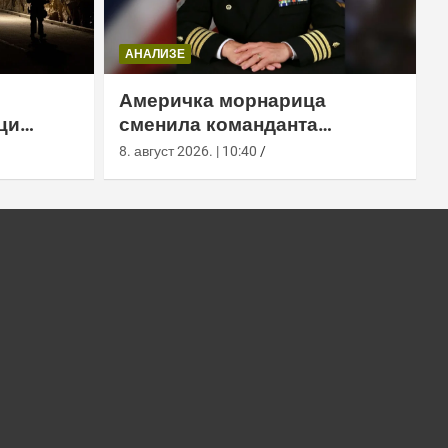
АНАЛИЗЕ
Америчка морнарица
ци
сменила команданта
м тунелу
медицинске команде у
8. август 2026. | 10:40
Лемору