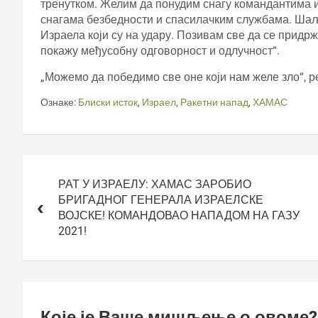
тренутком. Желим да понудим снагу командантима и
снагама безбедности и спасилачким службама. Шаљ
Израела који су на удару. Позивам све да се придр
покажу међусобну одговорност и одлучност“.
„Можемо да победимо све оне који нам желе зло“, ре
Ознаке:
Блиски исток
,
Израел
,
Ракетни напад
,
ХАМАС
Кретање
чланка
РАТ У ИЗРАЕЛУ: ХАМАС ЗАРОБИО
БРИГАДНОГ ГЕНЕРАЛА ИЗРАЕЛСКЕ
ВОЈСКЕ! КОМАНДОВАО НАПАДОМ НА ГАЗУ
2021!
Које је Ваше мишљење о овоме?