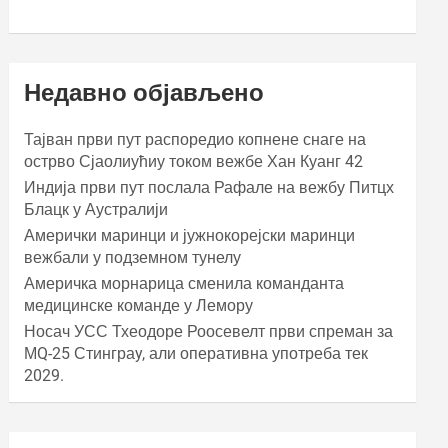
Недавно објављено
Тајван први пут распоредио копнене снаге на
острво Сјаолиућиу током вежбе Хан Куанг 42
Индија први пут послала Рафале на вежбу Питцх
Блацк у Аустралији
Амерички маринци и јужнокорејски маринци
вежбали у подземном тунелу
Америчка морнарица сменила команданта
медицинске команде у Лемору
Носач УСС Тхеодоре Роосевелт први спреман за
МQ-25 Стинграy, али оперативна употреба тек
2029.