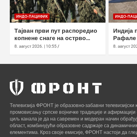
ИНДО-ПАЦИФИК
ИНДО-ПАЦ
Тајван први пут распоредио
Индија 
копнене снаге на острво
Рафале 
Сјаолиућиу током вежбе Хан
Блацк у
8. август 2026. | 10:55
8. август 202
Куанг 42
Телевизија ФРОНТ је образовно-забавни телевизијски к
промовисању српске војничке традиције и афирмацији 
циљ канала је да на савремен и модеран начин обрађуј
област, комбинујући образовне садржаје са динамични
елементима. Кроз своје емисије, ФРОНТ настоји да г