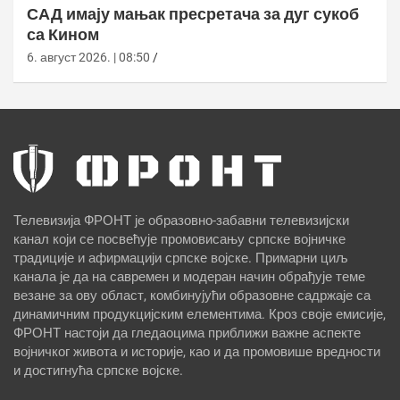
САД имају мањак пресретача за дуг сукоб
са Кином
6. август 2026. | 08:50
Телевизија ФРОНТ је образовно-забавни телевизијски
канал који се посвећује промовисању српске војничке
традиције и афирмацији српске војске. Примарни циљ
канала је да на савремен и модеран начин обрађује теме
везане за ову област, комбинујући образовне садржаје са
динамичним продукцијским елементима. Кроз своје емисије,
ФРОНТ настоји да гледаоцима приближи важне аспекте
војничког живота и историје, као и да промовише вредности
и достигнућа српске војске.