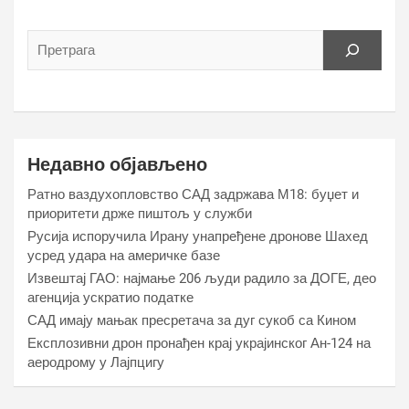
Недавно објављено
Ратно ваздухопловство САД задржава М18: буџет и
приоритети држе пиштољ у служби
Русија испоручила Ирану унапређене дронове Шахед
усред удара на америчке базе
Извештај ГАО: најмање 206 људи радило за ДОГЕ, део
агенција ускратио податке
САД имају мањак пресретача за дуг сукоб са Кином
Експлозивни дрон пронађен крај украјинског Ан-124 на
аеродрому у Лајпцигу