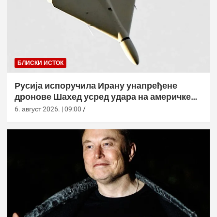
БЛИСКИ ИСТОК
Русија испоручила Ирану унапређене
дронове Шахед усред удара на америчке
базе
6. август 2026. | 09:00