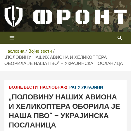
Скип
то
цонтент
Први војни канал у Србији
Телевизија ФРОНТ
Насловна
Војне вести
„ПОЛОВИНУ НАШИХ АВИОНА И ХЕЛИКОПТЕРА
ОБОРИЛА ЈЕ НАША ПВО“ – УКРАЈИНСКА ПОСЛАНИЦА
ВОЈНЕ ВЕСТИ
НАСЛОВНА-2
РАТ У УКРАЈИНИ
„ПОЛОВИНУ НАШИХ АВИОНА
И ХЕЛИКОПТЕРА ОБОРИЛА ЈЕ
НАША ПВО“ – УКРАЈИНСКА
ПОСЛАНИЦА