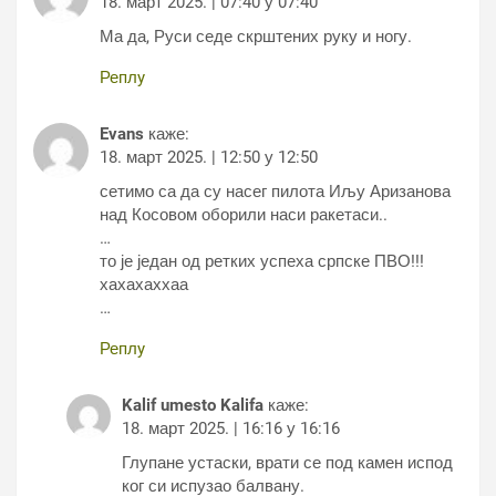
18. март 2025. | 07:40 у 07:40
Ма да, Руси седе скрштених руку и ногу.
Реплy
Evans
каже:
18. март 2025. | 12:50 у 12:50
сетимо са да су насег пилота Иљу Аризанова
над Косовом оборили наси ракетаси..
…
то је један од ретких успеха српске ПВО!!!
хахахаххаа
…
Реплy
Kalif umesto Kalifa
каже:
18. март 2025. | 16:16 у 16:16
Глупане устаски, врати се под камен испод
ког си испузао балвану.