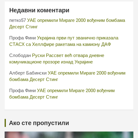
Недавни коментари
петко57
УАЕ опремили Мираге 2000 вођеним бомбама
Десерт Стинг
Профа Фини
Украјина први пут званично приказала
СТАСХ са Хеллфире ракетама на камиону ДАФ
Слободан
Руски Рассвет већ отвара дневне
комуникационе прозоре изнад Украјине
Алберт Бабински
УАЕ опремили Мираге 2000 вођеним
бомбама Десерт Стинг
Профа Фини
УАЕ опремили Мираге 2000 вођеним
бомбама Десерт Стинг
Ако сте пропустили