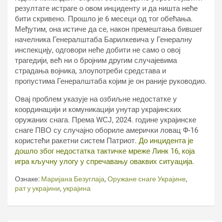
резултате истраге о овом инциденту и да ништа неће
бити скривено. Прошло је 6 месеци од тог обећања.
Међутим, она истиче да се, након премештања бившег
начелника Генералштаба Барилкевича у Генералну
инспекцију, одговори неће добити не само о овој
трагедији, већ ни о бројним другим случајевима
страдања војника, злоупотреби средстава и
пропустима Генералштаба којим је он раније руководио.
Овај проблем указује на озбиљне недостатке у
координацији и комуникацији унутар украјинских
оружаних снага. Према WСЈ, 2024. године украјинске
снаге ПВО су случајно обориле амерички ловац Ф-16
користећи ракетни систем Патриот.
До инцидента је
дошло због недостатка тактичке мреже Линк 16, која
игра кључну улогу у спречавању оваквих ситуација.
Ознаке:
Маријана Безуглаја
,
Оружане снаге Украјине
,
рат у украјини
,
украјина