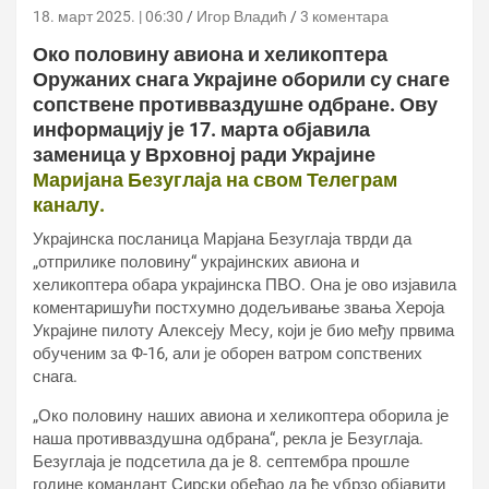
18. март 2025. | 06:30
Игор Владић
3 коментара
Око половину авиона и хеликоптера
Оружаних снага Украјине оборили су снаге
сопствене противваздушне одбране. Ову
информацију је 17. марта објавила
заменица у Врховној ради Украјине
Маријана Безуглаја на свом Телеграм
каналу.
Украјинска посланица Марјана Безуглаја тврди да
„отприлике половину“ украјинских авиона и
хеликоптера обара украјинска ПВО. Она је ово изјавила
коментаришући постхумно додељивање звања Хероја
Украјине пилоту Алексеју Месу, који је био међу првима
обученим за Ф-16, али је оборен ватром сопствених
снага.
„Око половину наших авиона и хеликоптера оборила је
наша противваздушна одбрана“, рекла је Безуглаја.
Безуглаја је подсетила да је 8. септембра прошле
године командант Сирски обећао да ће убрзо објавити