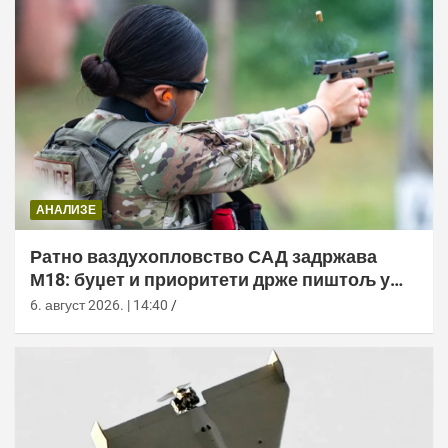
АНАЛИЗЕ
Ратно ваздухопловство САД задржава
М18: буџет и приоритети држе пиштољ у
служби
6. август 2026. | 14:40