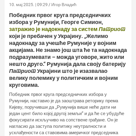
10. мај 2025. | 09:29
Игор Владић
Победник првог круга председничких
избора у Румунији, Георге Симион,
затражио је надокнаду за систем
Патриот
који је пребачен у Украјину. „Желимо
надокнаду за учешће Румуније у војним
акцијама. Не знамо још шта ће та надокнада
подразумевати – можда уговоре, жито или
нешто друго.“ Румунија дала своју батерију
Патриот
Украјини што је изазвалао
велику полемику у политичким и војним
круговима.
Победник првог круга председничких избора у
Румунији, наставио је да заоштрава реторику према
Кијеву, поручивши да „Румунија више неће дати ни
један цент било којој другој земљи“ и да ће се убудуће
фокусирати искључиво на сопствене грађане. Он је
нагласио да заступа политику неутралности и
усклађености са ставовима америчког председника