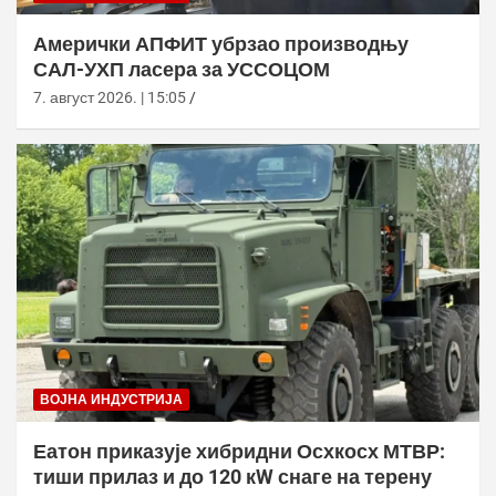
Амерички АПФИТ убрзао производњу
САЛ-УХП ласера за УССОЦОМ
7. август 2026. | 15:05
ВОЈНА ИНДУСТРИЈА
Еатон приказује хибридни Осхкосх МТВР:
тиши прилаз и до 120 кW снаге на терену