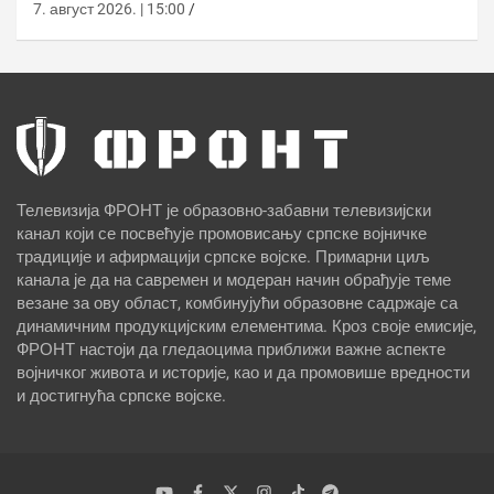
7. август 2026. | 15:00
Телевизија ФРОНТ је образовно-забавни телевизијски
канал који се посвећује промовисању српске војничке
традиције и афирмацији српске војске. Примарни циљ
канала је да на савремен и модеран начин обрађује теме
везане за ову област, комбинујући образовне садржаје са
динамичним продукцијским елементима. Кроз своје емисије,
ФРОНТ настоји да гледаоцима приближи важне аспекте
војничког живота и историје, као и да промовише вредности
и достигнућа српске војске.