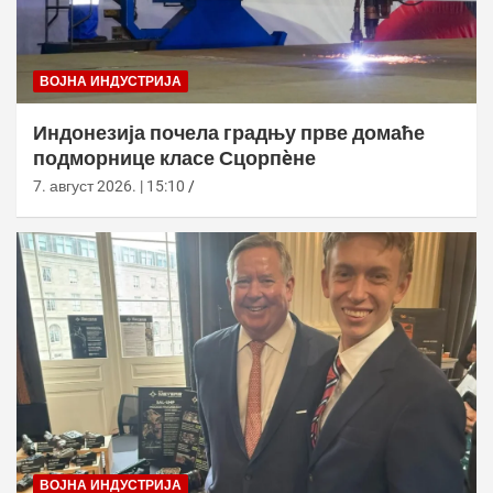
ВОЈНА ИНДУСТРИЈА
Индонезија почела градњу прве домаће
подморнице класе Сцорпèне
7. август 2026. | 15:10
ВОЈНА ИНДУСТРИЈА