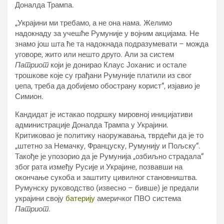
Доналда Трампа.
„Украјини ми требамо, а не она нама. Желимо
надокнаду за учешће Румуније у војним акцијама. Не
знамо још шта ће та надокнада подразумевати – можда
уговоре, жито или нешто друго. Али за систем
Патриот
који је донирао Клаус Јоханис и остале
трошкове које су грађани Румуније платили из свог
џепа, треба да добијемо обострану корист“, изјавио је
Симион.
Кандидат је истакао подршку мировној иницијативи
администрације Доналда Трампа у Украјини.
Критиковао је политику наоружавања, тврдећи да је то
„штетно за Немачку, Француску, Румунију и Пољску“.
Такође је упозорио да је Румунија „озбиљно страдала“
због рата између Русије и Украјине, позвавши на
окончање сукоба и заштиту цивилног становништва.
Румунску руководство (извесно – бивше) је предали
украјини своју
батерију
америчког ПВО система
Патриот
.