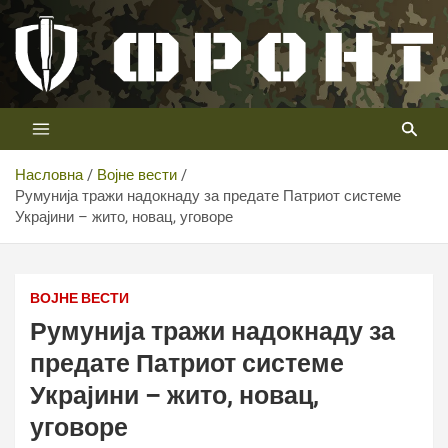
Скип
то
цонтент
Први војни канал у Србији
Телевизија ФРОНТ
Насловна
Војне вести
Румунија тражи надокнаду за предате Патриот системе
Украјини – жито, новац, уговоре
Фото: Тв Фронт
ВОЈНЕ ВЕСТИ
Румунија тражи надокнаду за
предате Патриот системе
Украјини – жито, новац,
уговоре