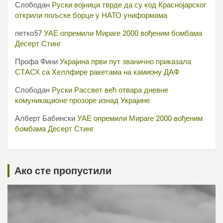
Слободан
Руски војници тврде да су код Краснојарског
открили пољске борце у НАТО униформама
петко57
УАЕ опремили Мираге 2000 вођеним бомбама
Десерт Стинг
Профа Фини
Украјина први пут званично приказала
СТАСХ са Хеллфире ракетама на камиону ДАФ
Слободан
Руски Рассвет већ отвара дневне
комуникационе прозоре изнад Украјине
Алберт Бабински
УАЕ опремили Мираге 2000 вођеним
бомбама Десерт Стинг
Ако сте пропустили