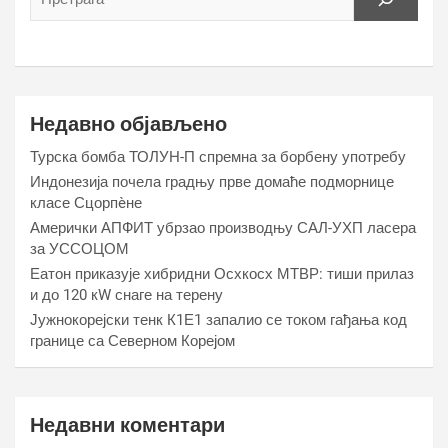
Недавно објављено
Турска бомба ТОЛУН-П спремна за борбену употребу
Индонезија почела градњу прве домаће подморнице
класе Сцорпèне
Амерички АПФИТ убрзао производњу САЛ-УХП ласера
за УССОЦОМ
Еатон приказује хибридни Осхкосх МТВР: тиши прилаз
и до 120 кW снаге на терену
Јужнокорејски тенк К1Е1 запалио се током гађања код
границе са Северном Корејом
Недавни коментари