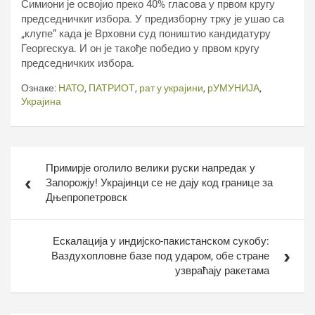
Симиони је освојио преко 40% гласова у првом кругу
председничкиг избора. У предизборну трку је ушао са
„клупе“ када је Врховни суд поништио кандидатуру
Георгескуа. И он је такође победио у првом кругу
председничких избора.
Ознаке:
НАТО
,
ПАТРИОТ
,
рат у украјини
,
рУМУНИЈА
,
Украјина
Кретање
Примирје оголило велики руски напредак у
чланка
Запорожју! Украјинци се не дају код границе за
Дњепропетровск
Ескалација у индијско-пакистанском сукобу:
Ваздухопловне базе под ударом, обе стране
узвраћају ракетама