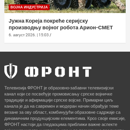
ВОЈНА ИНДУСТРИЈА
Јужна Кореја покреће серијску
производњу војног робота Арион-СМЕТ
6. август 2026. | 15:03
Телевизија ФРОНТ је образовно-забавни телевизијски
канал који се посвећује промовисању српске војничке
традиције и афирмацији српске војске. Примарни циљ
канала је да на савремен и модеран начин обрађује теме
везане за ову област, комбинујући образовне садржаје са
динамичним продукцијским елементима. Кроз своје емисије,
ФРОНТ настоји да гледаоцима приближи важне аспекте