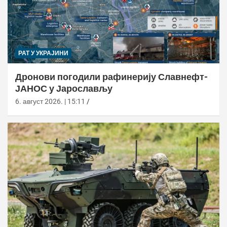
РАТ У УКРАЈИНИ
Дронови погодили рафинерију Славнефт-
ЈАНОС у Јарослављу
6. август 2026. | 15:11