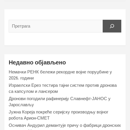
Недавно објављено
Немачки РЕНК бележи рекордне војне поруџбине у
2026. години
Израелски Ерез тестира тајни систем против дронова
са капсулом и лансером
Дронови погодили рафинерију Славнефт-ЈАНОС у
Јарослављу
Јужна Кореја покреће серијску производњу војног
робота Арион-СМЕТ
Оснивач Андурил демантује причу о фабрици дронских