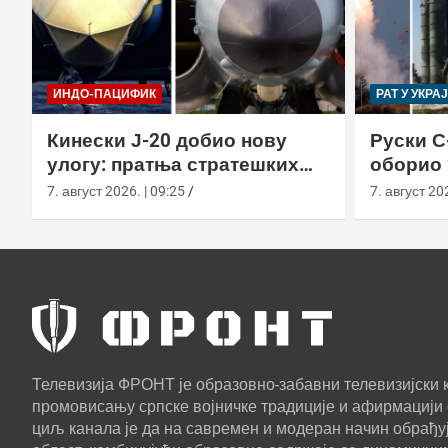
ИНДО-ПАЦИФИК
РАТ У УКРА
Кинески Ј-20 добио нову
Руски С
улогу: пратња стратешких
оборио 
бомбардера Х-6Н
новом т
7. август 2026. | 09:25
7. август 202
Телевизија ФРОНТ је образовно-забавни телевизијски к
промовисању српске војничке традиције и афирмацији 
циљ канала је да на савремен и модеран начин обрађуј