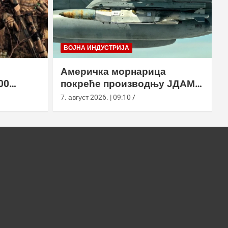
ВОЈНА ИНДУСТРИЈА
Америчка морнарица
00
покреће производњу ЈДАМ-
2 земље
ЛР за Супер Хорнет
7. август 2026. | 09:10