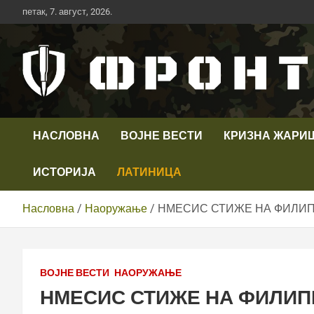
Скип
петак, 7. август, 2026.
то
цонтент
Први војни канал у Србији
Телевизија ФРОНТ
НАСЛОВНА
ВОЈНЕ ВЕСТИ
КРИЗНА ЖАРИ
ИСТОРИЈА
ЛАТИНИЦА
Насловна
Наоружање
НМЕСИС СТИЖЕ НА ФИЛИПИ
ВОЈНЕ ВЕСТИ
НАОРУЖАЊЕ
НМЕСИС СТИЖЕ НА ФИЛИП