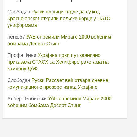
Слободан
Руски војници тврде да су код
Краснојарског открили пољске борце у НАТО
униформама
петко57
УАЕ опремили Мираге 2000 вођеним
бомбама Десерт Стинг
Профа Фини
Украјина први пут званично
приказала СТАСХ са Хеллфире ракетама на
камиону ДАФ
Слободан
Руски Рассвет већ отвара дневне
комуникационе прозоре изнад Украјине
Алберт Бабински
УАЕ опремили Мираге 2000
вођеним бомбама Десерт Стинг