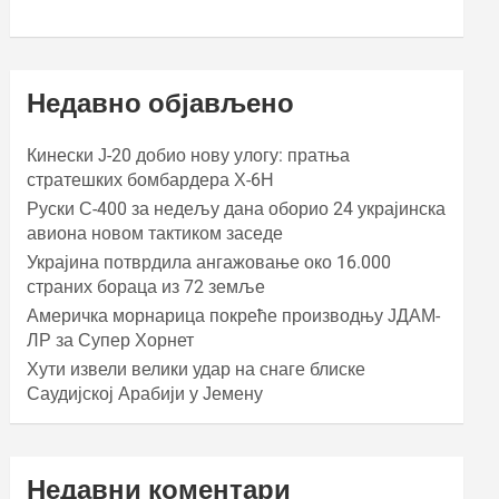
Недавно објављено
Кинески Ј-20 добио нову улогу: пратња
стратешких бомбардера Х-6Н
Руски С-400 за недељу дана оборио 24 украјинска
авиона новом тактиком заседе
Украјина потврдила ангажовање око 16.000
страних бораца из 72 земље
Америчка морнарица покреће производњу ЈДАМ-
ЛР за Супер Хорнет
Хути извели велики удар на снаге блиске
Саудијској Арабији у Јемену
Недавни коментари