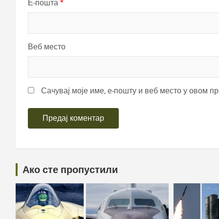
Е-пошта
*
Веб место
Сачувај моје име, е-пошту и веб место у овом п
Ако сте пропустили