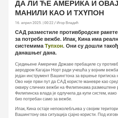
ДА ЛИ ЋЕ АМЕРИКА И ОВА
МАНИЛИ КАО И ТХYПОН
16. април 2025. | 00:22
Игор Владић
САД разместиле противбродске ракет
за потребе вежбе. Ипак, Кина има реалн
системима
Тyпхон
. Они су дошли такођ
данашњег дана.
Сједињене Америчке Државе пребациле су против
аеродром Кагајан Норт ради учешћа у војним веж
један инструмент Вашингтона за вршење притиска н
Ово није први пут да САД користе маневре као сре
оквиру сличних вежби на Филипинама размештене 
Филипинска влада је одлучила да купи систем, иако
био потребан само за вежбе.
Ипак, Кина остаје непоколебљива у својим територи
Вашингтону ова ситуација сјајно користи. Под изг