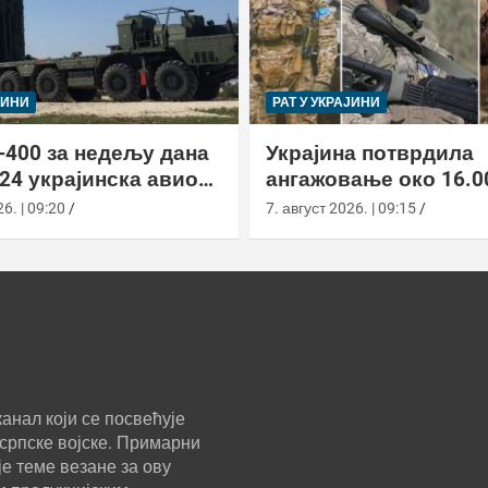
ЈИНИ
РАТ У УКРАЈИНИ
-400 за недељу дана
Украјина потврдила
24 украјинска авиона
ангажовање око 16.0
актиком заседе
страних бораца из 7
6. | 09:20
7. август 2026. | 09:15
анал који се посвећује
српске војске. Примарни
е теме везане за ову