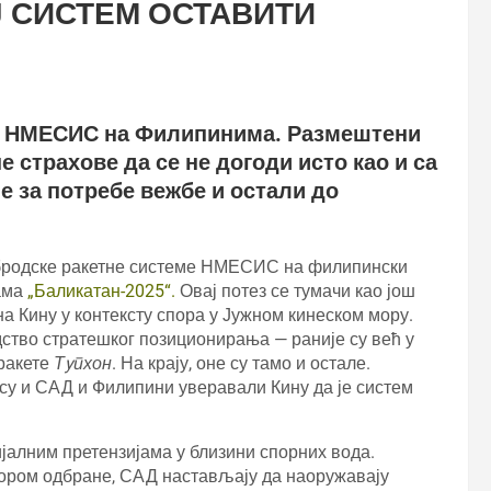
Ј СИСТЕМ ОСТАВИТИ
е НМЕСИС на Филипинима. Размештени
е страхове да се не догоди исто као и са
е за потребе вежбе и остали до
бродске ракетне системе НМЕСИС на филипински
бама
„Баликатан-2025“.
Овај потез се тумачи као још
а Кину у контексту спора у Јужном кинеском мору.
дство стратешког позиционирања — раније су већ у
ракете
Тyпхон
. На крају, оне су тамо и остале.
 су и САД и Филипини уверавали Кину да је систем
јалним претензијама у близини спорних вода.
овором одбране, САД настављају да наоружавају