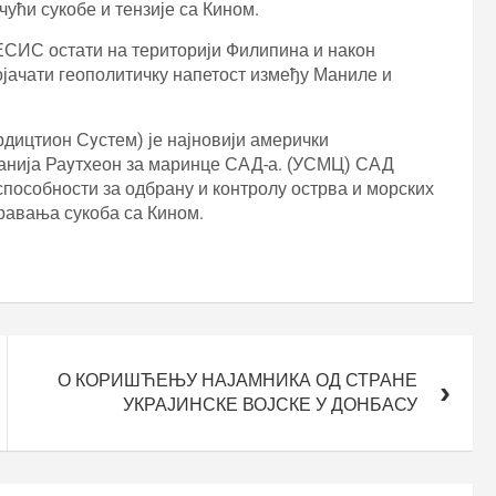
ући сукобе и тензије са Кином.
ЕСИС остати на територији Филипина и након
јачати геополитичку напетост између Маниле и
цтион Сyстем) је најновији амерички
мпанија Раyтхеон за маринце САД-а. (УСМЦ) САД
пособности за одбрану и контролу острва и морских
травања сукоба са Кином.
О КОРИШЋЕЊУ НАЈАМНИКА ОД СТРАНЕ
УКРАЈИНСКЕ ВОЈСКЕ У ДОНБАСУ