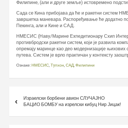
Филипине, (али и друге земље) истовремено подстич
Сада се Кина прибојава да ће и ракетни систем НМ
завршетка маневара. Распоређивање ће додатно по
Пекинга, али и Кине и САД.
НМЕСИС (Навy/Марине Еxпедитионарy Схип Интерди
противбродски ракетни систем, који је развила ко
опремају маринце као део модернизације њихових с
путева. Систем је врло практичан у контексту заош
Ознаке:
НМЕСИС
,
Тyпхон
,
САД
,
Филипини
Кретање
чланка
Израелски борбени авион СЛУЧАЈНО
БАЦИО БОМБУ на изрелски кибуц Нир Јицак!