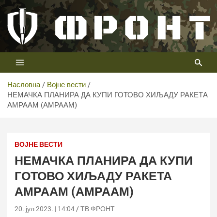
Скип
то
цонтент
Први војни канал у Србији
Телевизија ФРОНТ
Насловна
Војне вести
НЕМАЧКА ПЛАНИРА ДА КУПИ ГОТОВО ХИЉАДУ РАКЕТА
АМРААМ (АМРААМ)
ВОЈНЕ ВЕСТИ
НЕМАЧКА ПЛАНИРА ДА КУПИ
ГОТОВО ХИЉАДУ РАКЕТА
АМРААМ (АМРААМ)
20. јул 2023. | 14:04
ТВ ФРОНТ