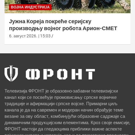
ВОЈНА ИНДУСТРИЈА
Јужна Кореја покреће серијску
производњу војног робота Арион-СМЕТ
6. август 2026. | 15:03
Телевизија ФРОНТ је образовно-забавни телевизијски
канал који се посвећује промовисању српске војничке
традиције и афирмацији српске војске. Примарни циљ
канала је да на савремен и модеран начин обрађује теме
везане за ову област, комбинујући образовне садржаје са
динамичним продукцијским елементима. Кроз своје емисије,
ФРОНТ настоји да гледаоцима приближи важне аспекте