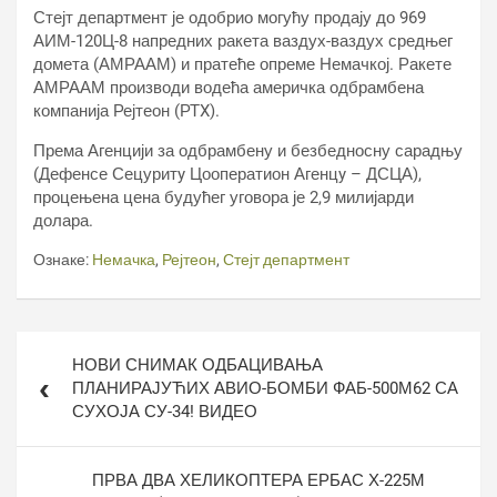
Стејт департмент је одобрио могућу продају до 969
АИМ-120Ц-8 напредних ракета ваздух-ваздух средњег
домета (АМРААМ) и пратеће опреме Немачкој. Ракете
АМРААМ производи водећа америчка одбрамбена
компанија Рејтеон (РТX).
Према Агенцији за одбрамбену и безбедносну сарадњу
(Дефенсе Сецуритy Цооператион Агенцy – ДСЦА),
процењена цена будућег уговора је 2,9 милијарди
долара.
Ознаке:
Немачка
,
Рејтеон
,
Стејт департмент
Кретање
НОВИ СНИМАК ОДБАЦИВАЊА
чланка
ПЛАНИРАЈУЋИХ АВИО-БОМБИ ФАБ-500М62 СА
СУХОЈА СУ-34! ВИДЕО
ПРВА ДВА ХЕЛИКОПТЕРА ЕРБАС Х-225М