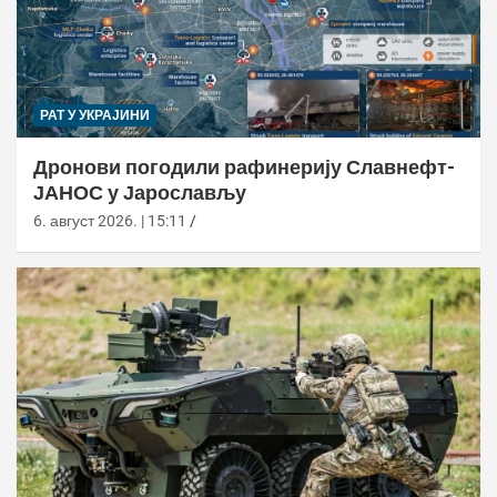
РАТ У УКРАЈИНИ
Дронови погодили рафинерију Славнефт-
ЈАНОС у Јарослављу
6. август 2026. | 15:11