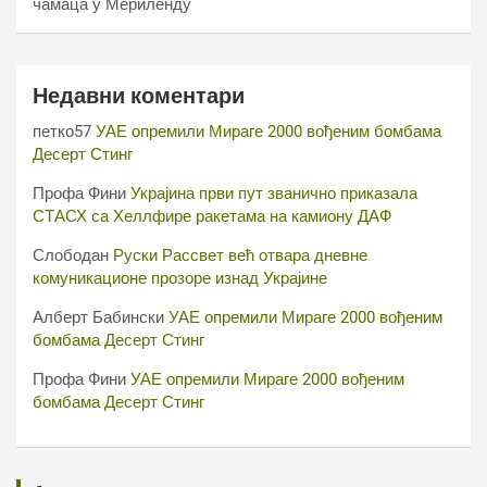
чамаца у Мериленду
Недавни коментари
петко57
УАЕ опремили Мираге 2000 вођеним бомбама
Десерт Стинг
Профа Фини
Украјина први пут званично приказала
СТАСХ са Хеллфире ракетама на камиону ДАФ
Слободан
Руски Рассвет већ отвара дневне
комуникационе прозоре изнад Украјине
Алберт Бабински
УАЕ опремили Мираге 2000 вођеним
бомбама Десерт Стинг
Профа Фини
УАЕ опремили Мираге 2000 вођеним
бомбама Десерт Стинг