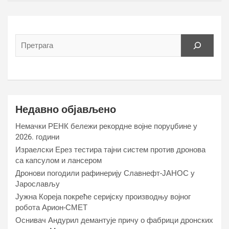
Недавно објављено
Немачки РЕНК бележи рекордне војне поруџбине у
2026. години
Израелски Ерез тестира тајни систем против дронова
са капсулом и лансером
Дронови погодили рафинерију Славнефт-ЈАНОС у
Јарослављу
Јужна Кореја покреће серијску производњу војног
робота Арион-СМЕТ
Оснивач Андурил демантује причу о фабрици дронских