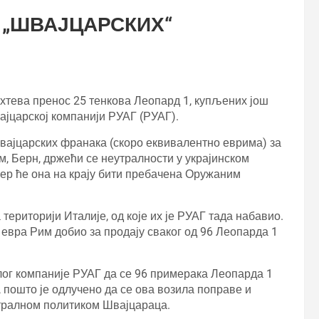
 „ШВАЈЦАРСКИХ“
хтева пренос 25 тенкова Леопард 1, купљених још
вајцарској компанији РУАГ (РУАГ).
швајцарских франака (скоро еквивалентно еврима) за
м, Берн, држећи се неутралности у украјинском
јер ће она на крају бити пребачена Оружаним
 територији Италије, од које их је РУАГ тада набавио.
 евра Рим добио за продају сваког од 96 Леопарда 1
лог компаније РУАГ да се 96 примерака Леопарда 1
 пошто је одлучено да се ова возила поправе и
еутралном политиком Швајцараца.