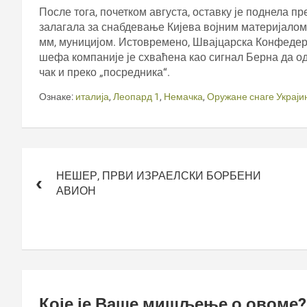
После тога, почетком августа, оставку је поднела п
залагала за снабдевање Кијева војним материјалом
мм, муницијом. Истовремено, Швајцарска Конфедерац
шефа компаније је схваћена као сигнал Берна да о
чак и преко „посредника“.
Ознаке:
италија
,
Леопард 1
,
Немачка
,
Оружане снаге Украји
Кретање
чланка
НЕШЕР, ПРВИ ИЗРАЕЛСКИ БОРБЕНИ
АВИОН
Које је Ваше мишљење о овоме?