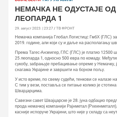
НЕМАЧКА НЕ ОДУСТАЈЕ ОД
ЛЕОПАРДА 1
29. август 2023. | 23:27
ТВ ФРОНТ
Немачка компанија Глобал Логистицс ГмбХ (ГЛС) за
2019. године, али који су и даље на располагању ш
Према Тагес-Анзеигер, ГЛС (ГЛС) је платио 12500 
25 леопарда 1, односно 500 евра по комаду. Међути
сукобу, забрањује пребацивање опреме у Немачку, 
снагама Украјине и завршити на бојном пољу.
У исто време, по свему судећи, тенкови се налазе на
С тим у вези, поставља се питање колико је стотина
Швајцарцима.
Савезни савет Швајцарске је 28. јуна одбацио пред
прода немачкој компанији Рајнметал (Рхеинметалл),
касније испоруче Украјини, што није у складу са н