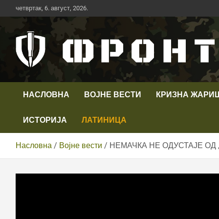
Скип
четвртак, 6. август, 2026.
то
цонтент
Први војни канал у Србији
Телевизија ФРОНТ
НАСЛОВНА
ВОЈНЕ ВЕСТИ
КРИЗНА ЖАРИ
ИСТОРИЈА
ЛАТИНИЦА
Насловна
Војне вести
НЕМАЧКА НЕ ОДУСТАЈЕ ОД