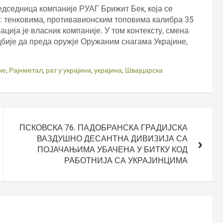
редседница компаније РУАГ Брижит Бек, која се
: тенковима, противавионским топовима калибра 35
ија је власник компаније. У том контексту, смена
дбије да преда оружје Оружаним снагама Украјине,
не
,
Рајнметал
,
рат у украјини
,
украјина
,
Швајцарска
ПСКОВСКА 76. ПАДОБРАНСКА ГРАДИЈСКА
ВАЗДУШНО ДЕСАНТНА ДИВИЗИЈА СА
ПОЈАЧАЊИМА УБАЧЕНА У БИТКУ КОД
РАБОТНИЈА СА УКРАЈИНЦИМА