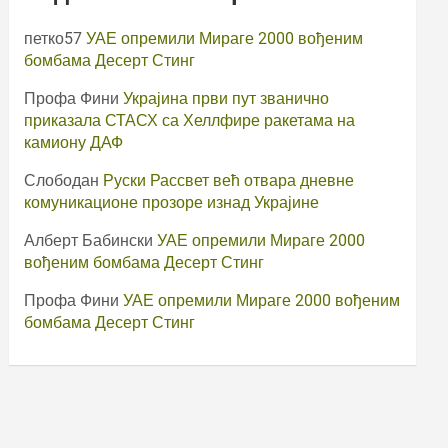
петко57
УАЕ опремили Мираге 2000 вођеним
бомбама Десерт Стинг
Профа Фини
Украјина први пут званично
приказала СТАСХ са Хеллфире ракетама на
камиону ДАФ
Слободан
Руски Рассвет већ отвара дневне
комуникационе прозоре изнад Украјине
Алберт Бабински
УАЕ опремили Мираге 2000
вођеним бомбама Десерт Стинг
Профа Фини
УАЕ опремили Мираге 2000 вођеним
бомбама Десерт Стинг