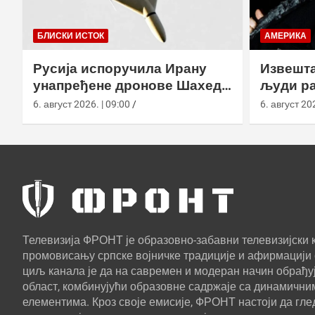
БЛИСКИ ИСТОК
АМЕРИКА
Русија испоручила Ирану
Извешта
унапређене дронове Шахед
људи ра
усред удара на америчке
агенциј
6. август 2026. | 09:00
6. август 202
базе
Телевизија ФРОНТ је образовно-забавни телевизијски к
промовисању српске војничке традиције и афирмацији 
циљ канала је да на савремен и модеран начин обрађуј
област, комбинујући образовне садржаје са динамични
елементима. Кроз своје емисије, ФРОНТ настоји да г