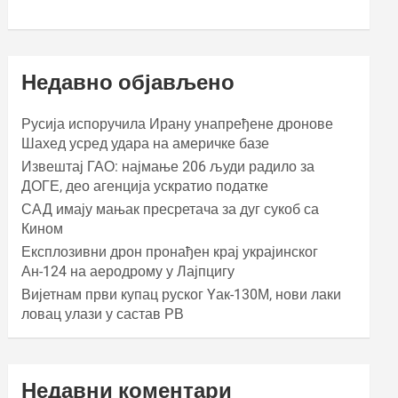
Недавно објављено
Русија испоручила Ирану унапређене дронове
Шахед усред удара на америчке базе
Извештај ГАО: најмање 206 људи радило за
ДОГЕ, део агенција ускратио податке
САД имају мањак пресретача за дуг сукоб са
Кином
Експлозивни дрон пронађен крај украјинског
Ан-124 на аеродрому у Лајпцигу
Вијетнам први купац руског Yак-130М, нови лаки
ловац улази у састав РВ
Недавни коментари