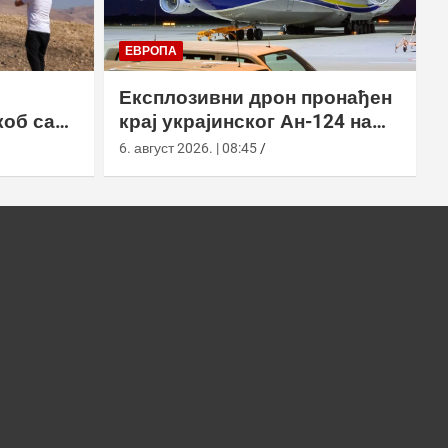
ЕВРОПА
Експлозивни дрон пронађен
коб са
крај украјинског Ан-124 на
аеродрому у Лајпцигу
6. август 2026. | 08:45