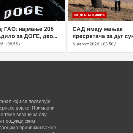
ИНДО-ПАЦИФИК
ј ГАО: најмање 206
САД имају мањак
дило за ДОГЕ, део
пресретача за дуг су
а ускратио податке
Кином
6. | 08:55
6. август 2026. | 08:50
анал који се посвећује
српске војске. Примарни
е теме везане за ову
м продукцијским
ледаоцима приближи важне