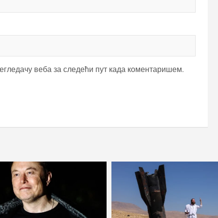
регледачу веба за следећи пут када коментаришем.