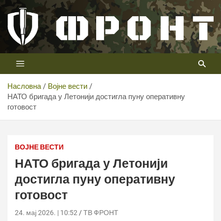
Скип
то
цонтент
Први војни канал у Србији
Телевизија ФРОНТ
Насловна
Војне вести
НАТО бригада у Летонији достигла пуну оперативну
готовост
ВОЈНЕ ВЕСТИ
НАТО бригада у Летонији
достигла пуну оперативну
готовост
24. мај 2026. | 10:52
ТВ ФРОНТ