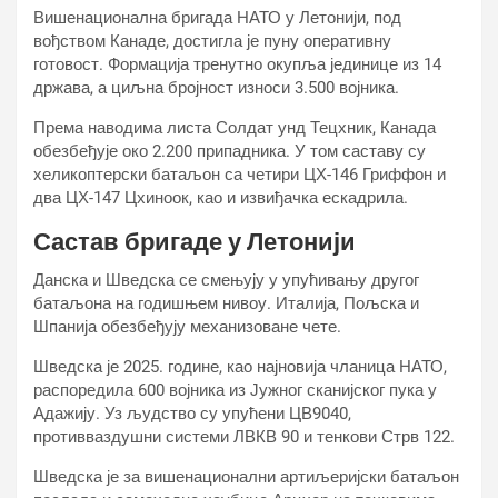
Вишенационална бригада НАТО у Летонији, под
вођством Канаде, достигла је пуну оперативну
готовост. Формација тренутно окупља јединице из 14
држава, а циљна бројност износи 3.500 војника.
Према наводима листа Солдат унд Тецхник, Канада
обезбеђује око 2.200 припадника. У том саставу су
хеликоптерски батаљон са четири ЦХ-146 Гриффон и
два ЦХ-147 Цхиноок, као и извиђачка ескадрила.
Састав бригаде у Летонији
Данска и Шведска се смењују у упућивању другог
батаљона на годишњем нивоу. Италија, Пољска и
Шпанија обезбеђују механизоване чете.
Шведска је 2025. године, као најновија чланица НАТО,
распоредила 600 војника из Јужног сканијског пука у
Адажију. Уз људство су упућени ЦВ9040,
противваздушни системи ЛВКВ 90 и тенкови Стрв 122.
Шведска је за вишенационални артиљеријски батаљон