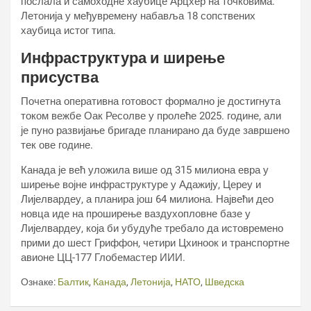
послала и самоходне хаубице Арцхер на точковима.
Летонија у међувремену набавља 18 сопствених
хаубица истог типа.
Инфраструктура и ширење
присуства
Почетна оперативна готовост формално је достигнута
током вежбе Оак Ресолве у пролеће 2025. године, али
је пуно развијање бригаде планирано да буде завршено
тек ове године.
Канада је већ уложила више од 315 милиона евра у
ширење војне инфраструктуре у Адажију, Цереу и
Лијелвардеу, а планира још 64 милиона. Највећи део
новца иде на проширење ваздухопловне базе у
Лијелвардеу, која би убудуће требало да истовремено
прими до шест Гриффон, четири Цхиноок и транспортне
авионе ЦЦ-177 Глобемастер ИИИ.
Ознаке:
Балтик
,
Канада
,
Летонија
,
НАТО
,
Шведска