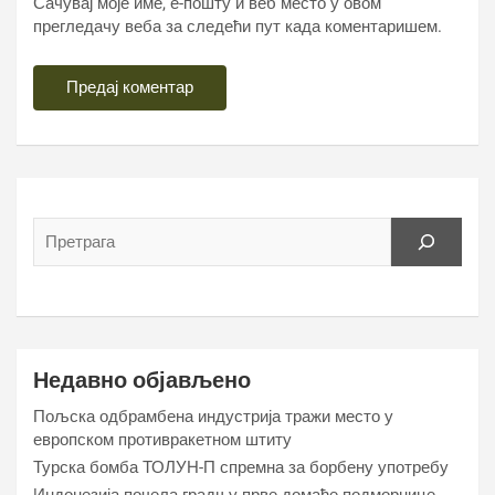
Сачувај моје име, е-пошту и веб место у овом
прегледачу веба за следећи пут када коментаришем.
Недавно објављено
Пољска одбрамбена индустрија тражи место у
европском противракетном штиту
Турска бомба ТОЛУН-П спремна за борбену употребу