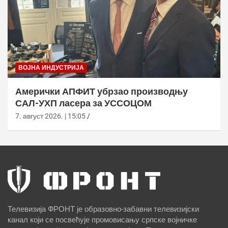
ВОЈНА ИНДУСТРИЈА
Амерички АПФИТ убрзао производњу
САЛ-УХП ласера за УССОЦОМ
7. август 2026. | 15:05
Телевизија ФРОНТ је образовно-забавни телевизијски
канал који се посвећује промовисању српске војничке