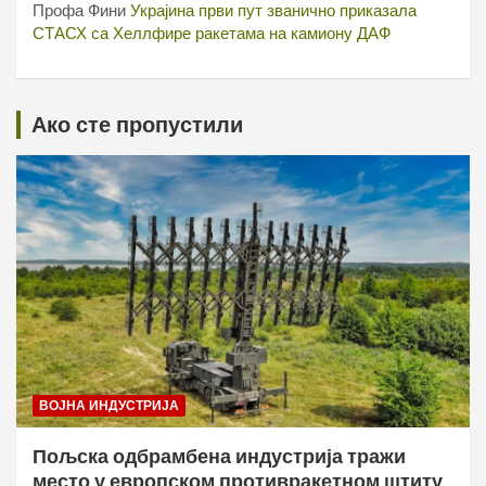
Профа Фини
Украјина први пут званично приказала
СТАСХ са Хеллфире ракетама на камиону ДАФ
Ако сте пропустили
ВОЈНА ИНДУСТРИЈА
Пољска одбрамбена индустрија тражи
место у европском противракетном штиту