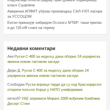
Индонезија почела градњу прве домаће подморнице
класе Сцорпèне
Амерички АПФИТ убрзао производњу САЛ-УХП ласера
за УССОЦОМ
Еатон приказује хибридни Осхкосх МТВР: тиши прилаз
и до 120 кW снаге на терену
Недавни коментари
Аки
Руски С-400 за недељу дана оборио 24 украјинска
авиона новом тактиком заседе
Дејан Д.
Руски С-400 за недељу дана оборио 24
украјинска авиона новом тактиком заседе
Слободан
Руски војници тврде да су код Краснојарског
открили пољске борце у НАТО униформама
петко57
УАЕ опремили Мираге 2000 вођеним бомбама
Десерт Стинг