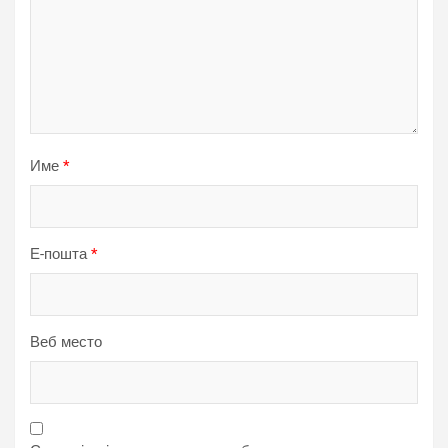
Име
*
Е-пошта
*
Веб место