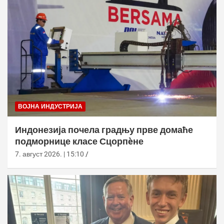
ВОЈНА ИНДУСТРИЈА
Индонезија почела градњу прве домаће
подморнице класе Сцорпèне
7. август 2026. | 15:10