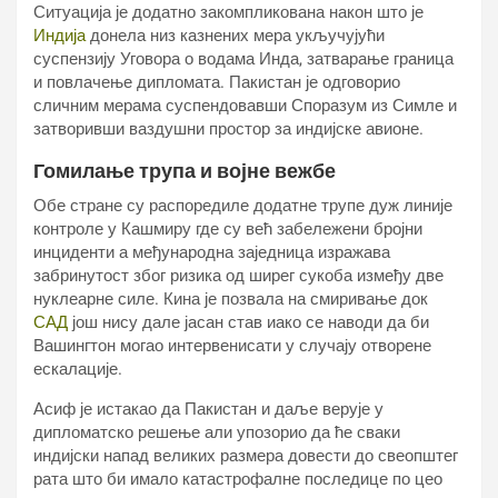
Ситуација је додатно закомпликована након што је
Индија
донела низ казнених мера укључујући
суспензију Уговора о водама Инда, затварање граница
и повлачење дипломата. Пакистан је одговорио
сличним мерама суспендовавши Споразум из Симле и
затворивши ваздушни простор за индијске авионе.
Гомилање трупа и војне вежбе
Обе стране су распоредиле додатне трупе дуж линије
контроле у Кашмиру где су већ забележени бројни
инциденти а међународна заједница изражава
забринутост због ризика од ширег сукоба између две
нуклеарне силе. Кина је позвала на смиривање док
САД
још нису дале јасан став иако се наводи да би
Вашингтон могао интервенисати у случају отворене
ескалације.
Асиф је истакао да Пакистан и даље верује у
дипломатско решење али упозорио да ће сваки
индијски напад великих размера довести до свеопштег
рата што би имало катастрофалне последице по цео