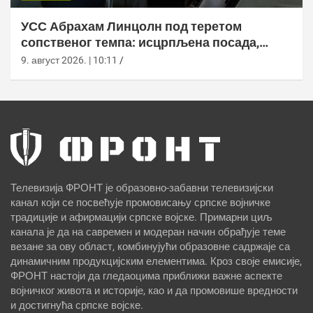
УСС Абрахам Линцолн под теретом
сопственог темпа: исцрпљена посада,
проблеми са снабдевањем и пад морала
9. август 2026. | 10:11
Телевизија ФРОНТ је образовно-забавни телевизијски
канал који се посвећује промовисању српске војничке
традиције и афирмацији српске војске. Примарни циљ
канала је да на савремен и модеран начин обрађује теме
везане за ову област, комбинујући образовне садржаје са
динамичним продукцијским елементима. Кроз своје емисије,
ФРОНТ настоји да гледаоцима приближи важне аспекте
војничког живота и историје, као и да промовише вредности
и достигнућа српске војске.