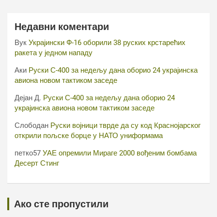
Недавни коментари
Вук
Украјински Ф-16 оборили 38 руских крстарећих
ракета у једном нападу
Аки
Руски С-400 за недељу дана оборио 24 украјинска
авиона новом тактиком заседе
Дејан Д.
Руски С-400 за недељу дана оборио 24
украјинска авиона новом тактиком заседе
Слободан
Руски војници тврде да су код Краснојарског
открили пољске борце у НАТО униформама
петко57
УАЕ опремили Мираге 2000 вођеним бомбама
Десерт Стинг
Ако сте пропустили