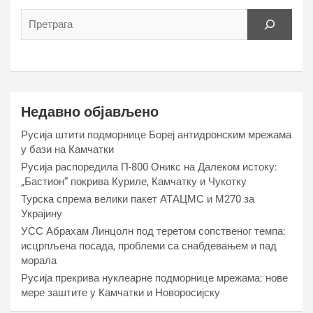
Недавно објављено
Русија штити подморнице Бореј антидронским мрежама
у бази на Камчатки
Русија распоредила П-800 Оникс на Далеком истоку:
„Бастион“ покрива Куриле, Камчатку и Чукотку
Турска спрема велики пакет АТАЦМС и М270 за
Украјину
УСС Абрахам Линцолн под теретом сопственог темпа:
исцрпљена посада, проблеми са снабдевањем и пад
морала
Русија прекрива нуклеарне подморнице мрежама: нове
мере заштите у Камчатки и Новоросијску