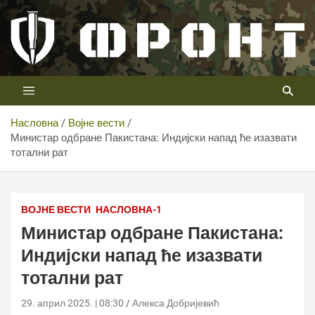
Скип
то
цонтент
Први војни канал у Србији
Телевизија ФРОНТ
Насловна
Војне вести
Министар одбране Пакистана: Индијски напад ће изазвати
тотални рат
Shutterstock
ВОЈНЕ ВЕСТИ
НАСЛОВНА-1
Министар одбране Пакистана:
Индијски напад ће изазвати
тотални рат
29. април 2025. | 08:30
Алекса Добријевић