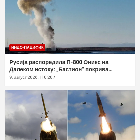
ИНДО-ПАЦИФИК
Русија распоредила П-800 Оникс на
Далеком истоку: „Бастион“ покрива
Куриле, Камчатку и Чукотку
9. август 2026. | 10:20