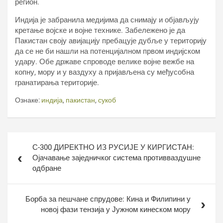
регион.
Индија је забранила медијима да снимају и објављују
кретање војске и војне технике. Забележено је да
Пакистан своју авијацију пребацује дубље у територију
да се не би нашли на потенцијалном првом индијском
удару. Обе државе спроводе велике војне вежбе на
копну, мору и у ваздуху а пријављена су међусобна
гранатирања територије.
Ознаке:
индија
,
пакистан
,
сукоб
Кретање
С-300 ДИРЕКТНО ИЗ РУСИЈЕ У КИРГИСТАН:
чланка
Ојачавање заједничког система противваздушне
одбране
Борба за пешчане спрудове: Кина и Филипини у
новој фази тензија у Јужном кинеском мору