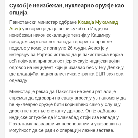
Сукоб је неизбежан, нуклеарно оружје као
опција
Пакистански министар одбране
Кхаваја Мухаммад
Асиф
упозорио је да је војни сукоб са Индијом
неизбежан након ескалације тензија у Кашмиру
поводом смртоносног напада терориста прошле
недеље у коме је погинуло 26 људи. Асиф је у
интервјуу за Ројтерс истакао да је пакистанска војска
већ појачала приправност јер очекује индијски војни
одговор на инцидент који је изазвао бес у Њу Делхију
где владајућа националистичка странка БЏП захтева
одмазду.
Министар је рекао да Пакистан не жели рат али је
спреман да одговори на сваку агресију уз напомену да
ће нуклеарно оружје бити коришћено само у случају
директне претње опстанку државе. Он је одбацио
индијске оптужбе да Исламабад стоји иза напада у
Пахалгаму назвавши их неоснованим и указавши на
могућност да се ради о операцији лажне заставе.