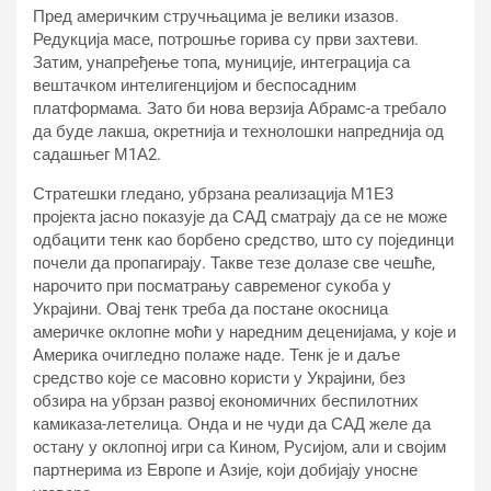
Пред америчким стручњацима је велики изазов.
Редукција масе, потрошње горива су први захтеви.
Затим, унапређење топа, муниције, интеграција са
вештачком интелигенцијом и беспосадним
платформама. Зато би нова верзија Абрамс-а требало
да буде лакша, окретнија и технолошки напреднија од
садашњег М1А2.
Стратешки гледано, убрзана реализација М1Е3
пројекта јасно показује да САД сматрају да се не може
одбацити тенк као борбено средство, што су појединци
почели да пропагирају. Такве тезе долазе све чешће,
нарочито при посматрању савременог сукоба у
Украјини. Овај тенк треба да постане окосница
америчке оклопне моћи у наредним деценијама, у које и
Америка очигледно полаже наде. Тенк је и даље
средство које се масовно користи у Украјини, без
обзира на убрзан развој економичних беспилотних
камиказа-летелица. Онда и не чуди да САД желе да
остану у оклопној игри са Кином, Русијом, али и својим
партнерима из Европе и Азије, који добијају уносне