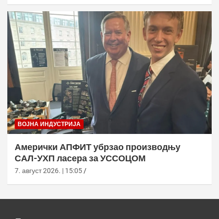
ВОЈНА ИНДУСТРИЈА
Амерички АПФИТ убрзао производњу
САЛ-УХП ласера за УССОЦОМ
7. август 2026. | 15:05