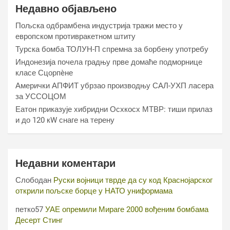
Недавно објављено
Пољска одбрамбена индустрија тражи место у
европском противракетном штиту
Турска бомба ТОЛУН-П спремна за борбену употребу
Индонезија почела градњу прве домаће подморнице
класе Сцорпèне
Амерички АПФИТ убрзао производњу САЛ-УХП ласера
за УССОЦОМ
Еатон приказује хибридни Осхкосх МТВР: тиши прилаз
и до 120 кW снаге на терену
Недавни коментари
Слободан
Руски војници тврде да су код Краснојарског
открили пољске борце у НАТО униформама
петко57
УАЕ опремили Мираге 2000 вођеним бомбама
Десерт Стинг