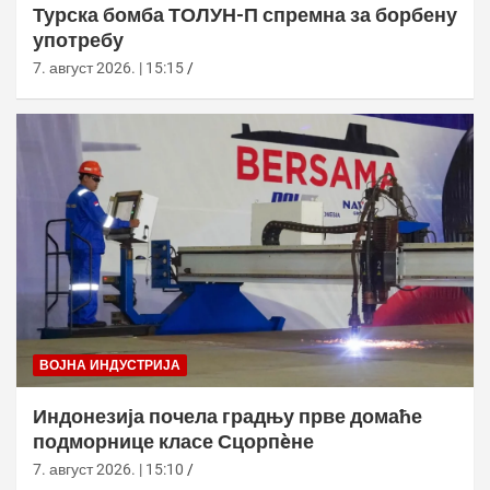
Турска бомба ТОЛУН-П спремна за борбену
употребу
7. август 2026. | 15:15
ВОЈНА ИНДУСТРИЈА
Индонезија почела градњу прве домаће
подморнице класе Сцорпèне
7. август 2026. | 15:10