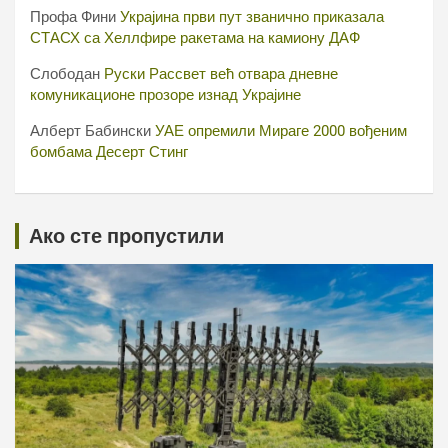
Профа Фини
Украјина први пут званично приказала
СТАСХ са Хеллфире ракетама на камиону ДАФ
Слободан
Руски Рассвет већ отвара дневне
комуникационе прозоре изнад Украјине
Алберт Бабински
УАЕ опремили Мираге 2000 вођеним
бомбама Десерт Стинг
Ако сте пропустили