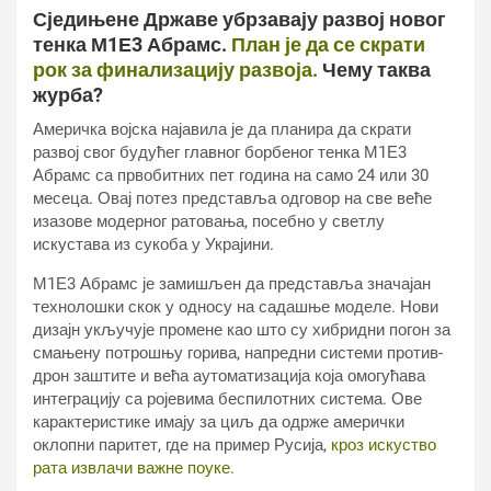
Сједињене Државе убрзавају развој новог
тенка М1Е3 Абрамс.
План је да се скрати
рок за финализацију развоја.
Чему таква
журба?
Америчка војска најавила је да планира да скрати
развој свог будућег главног борбеног тенка М1Е3
Абрамс са првобитних пет година на само 24 или 30
месеца. Овај потез представља одговор на све веће
изазове модерног ратовања, посебно у светлу
искустава из сукоба у Украјини.
М1Е3 Абрамс је замишљен да представља значајан
технолошки скок у односу на садашње моделе. Нови
дизајн укључује промене као што су хибридни погон за
смањену потрошњу горива, напредни системи против-
дрон заштите и већа аутоматизација која омогућава
интеграцију са ројевима беспилотних система. Ове
карактеристике имају за циљ да одрже амерички
оклопни паритет, где на пример Русија,
кроз искуство
рата извлачи важне поуке.