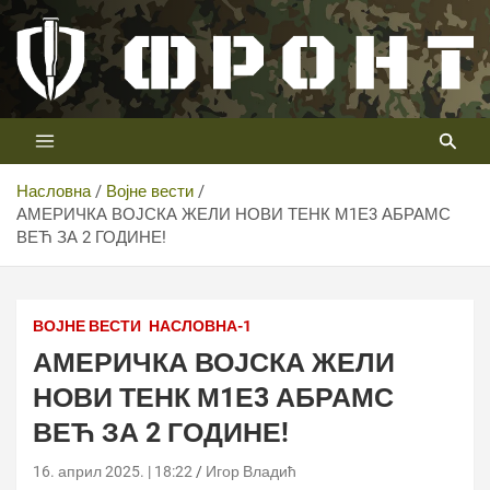
Скип
то
цонтент
Први војни канал у Србији
Телевизија ФРОНТ
Насловна
Војне вести
АМЕРИЧКА ВОЈСКА ЖЕЛИ НОВИ ТЕНК М1Е3 АБРАМС
ВЕЋ ЗА 2 ГОДИНЕ!
ВОЈНЕ ВЕСТИ
НАСЛОВНА-1
АМЕРИЧКА ВОЈСКА ЖЕЛИ
НОВИ ТЕНК М1Е3 АБРАМС
ВЕЋ ЗА 2 ГОДИНЕ!
16. април 2025. | 18:22
Игор Владић