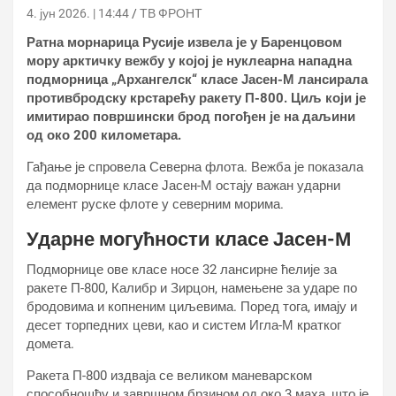
4. јун 2026. | 14:44
ТВ ФРОНТ
Ратна морнарица Русије извела је у Баренцовом
мору арктичку вежбу у којој је нуклеарна нападна
подморница „Архангелск“ класе Јасен-М лансирала
противбродску крстарећу ракету П-800. Циљ који је
имитирао површински брод погођен је на даљини
од око 200 километара.
Гађање је спровела Северна флота. Вежба је показала
да подморнице класе Јасен-М остају важан ударни
елемент руске флоте у северним морима.
Ударне могућности класе Јасен-М
Подморнице ове класе носе 32 лансирне ћелије за
ракете П-800, Калибр и Зирцон, намењене за ударе по
бродовима и копненим циљевима. Поред тога, имају и
десет торпедних цеви, као и систем Игла-М кратког
домета.
Ракета П-800 издваја се великом маневарском
способношћу и завршном брзином од око 3 маха, што је