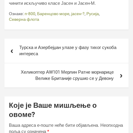
чинити искључиво класе Јасен и Јасен-М.
Ознаке:
п-800
,
Баренцово море
,
јасен-?
,
Русија
,
Северна флота
Кретање
Турска и Азербејџан улазе у фазу тихог сукоба
чланка
интереса
Хеликоптер АW101 Мерлин Ратне морнарице
Велике Британије срушио се у Девону
Које је Ваше мишљење о
овоме?
Ваша адреса е-поште неће бити објављена.
Неопходна
поља су означена
*