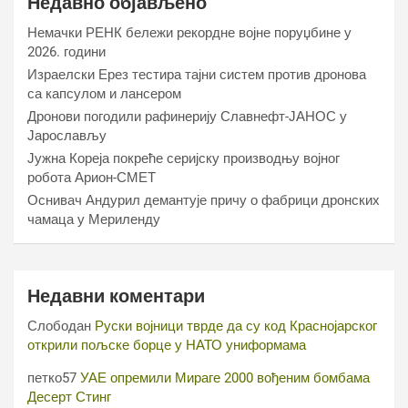
Недавно објављено
Немачки РЕНК бележи рекордне војне поруџбине у
2026. години
Израелски Ерез тестира тајни систем против дронова
са капсулом и лансером
Дронови погодили рафинерију Славнефт-ЈАНОС у
Јарослављу
Јужна Кореја покреће серијску производњу војног
робота Арион-СМЕТ
Оснивач Андурил демантује причу о фабрици дронских
чамаца у Мериленду
Недавни коментари
Слободан
Руски војници тврде да су код Краснојарског
открили пољске борце у НАТО униформама
петко57
УАЕ опремили Мираге 2000 вођеним бомбама
Десерт Стинг