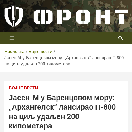
Скип
то
цонтент
Први војни канал у Србији
Телевизија ФРОНТ
Насловна
Војне вести
Јасен-М у Баренцовом мору: „Архангелск“ лансирао П-800
на циљ удаљен 200 километара
ВОЈНЕ ВЕСТИ
Јасен-М у Баренцовом мору:
„Архангелск“ лансирао П-800
на циљ удаљен 200
километара