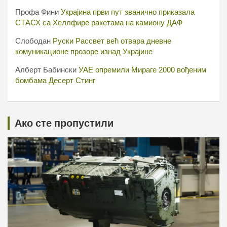
Профа Фини
Украјина први пут званично приказала
СТАСХ са Хеллфире ракетама на камиону ДАФ
Слободан
Руски Рассвет већ отвара дневне
комуникационе прозоре изнад Украјине
Алберт Бабински
УАЕ опремили Мираге 2000 вођеним
бомбама Десерт Стинг
Ако сте пропустили