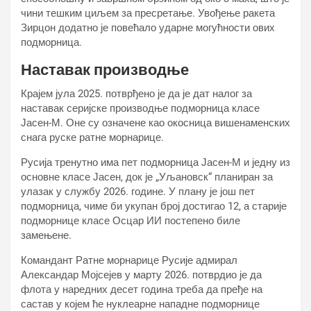
чини тешким циљем за пресретање. Увођење ракета
Зирцон додатно је повећало ударне могућности ових
подморница.
Наставак производње
Крајем јула 2025. потврђено је да је дат налог за
наставак серијске производње подморница класе
Јасен-М. Оне су означене као окосница вишенаменских
снага руске ратне морнарице.
Русија тренутно има пет подморница Јасен-М и једну из
основне класе Јасен, док је „Уљановск“ планиран за
улазак у службу 2026. године. У плану је још пет
подморница, чиме би укупан број достигао 12, а старије
подморнице класе Осцар ИИ постепено биле
замењене.
Командант Ратне морнарице Русије адмирал
Александар Мојсејев у марту 2026. потврдио је да
флота у наредних десет година треба да пређе на
састав у којем ће нуклеарне нападне подморнице