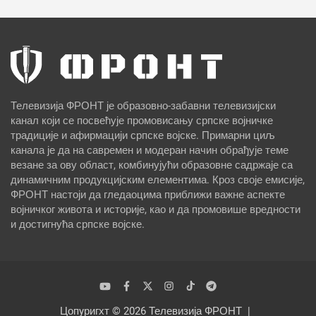
Телевизија ФРОНТ је образовно-забавни телевизијски
канал који се посвећује промовисању српске војничке
традиције и афирмацији српске војске. Примарни циљ
канала је да на савремен и модеран начин обрађује теме
везане за ову област, комбинујући образовне садржаје са
динамичним продукцијским елементима. Кроз своје емисије,
ФРОНТ настоји да гледаоцима приближи важне аспекте
војничког живота и историје, као и да промовише вредности
и достигнућа српске војске.
Цопyригхт © 2026
Телевизија ФРОНТ