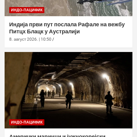
ИНДО-ПАЦИФИК
Индија први пут послала Рафале на вежбу
Питцх Блацк у Аустралији
8. август 2026. | 10:50
ИНДО-ПАЦИФИК
Амерички маринци и јужнокорејски