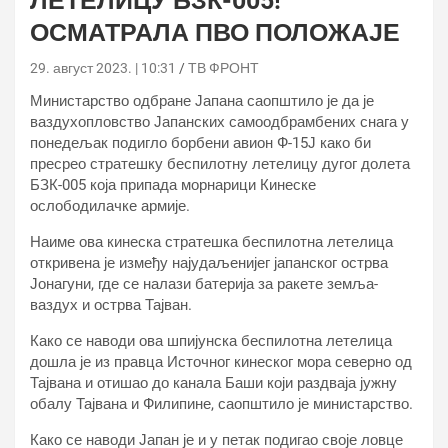
ЛЕТЕЛИЦУ БЗК-005!
ОСМАТРАЛА ПВО ПОЛОЖАЈЕ
29. август 2023. | 10:31
ТВ ФРОНТ
Министарство одбране Јапана саопштило је да је
ваздухопловство Јапанских самоодбрамбених снага у
понедељак подигло борбени авион Ф-15Ј како би
пресрео стратешку беспилотну летелицу дугог долета
БЗК-005 која припада морнарици Кинеске
ослободилачке армије.
Наиме ова кинеска стратешка беспилотна летелица
откривена је између најудаљенијег јапанског острва
Јонагуни, где се налази батерија за ракете земља-
ваздух и острва Тајван.
Како се наводи ова шпијунска беспилотна летелица
дошла је из правца Источног кинеског мора северно од
Тајвана и отишао до канала Баши који раздваја јужну
обалу Тајвана и Филипине, саопштило је министарство.
Како се наводи Јапан је и у петак подигао своје ловце