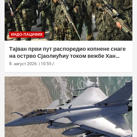
ИНДО-ПАЦИФИК
Тајван први пут распоредио копнене снаге
на острво Сјаолиућиу током вежбе Хан
Куанг 42
8. август 2026. | 10:55