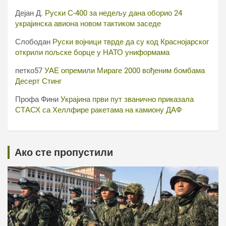
Дејан Д.
Руски С-400 за недељу дана оборио 24
украјинска авиона новом тактиком заседе
Слободан
Руски војници тврде да су код Краснојарског
открили пољске борце у НАТО униформама
петко57
УАЕ опремили Мираге 2000 вођеним бомбама
Десерт Стинг
Профа Фини
Украјина први пут званично приказала
СТАСХ са Хеллфире ракетама на камиону ДАФ
Ако сте пропустили