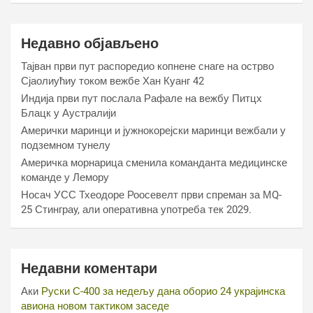
Недавно објављено
Тајван први пут распоредио копнене снаге на острво
Сјаолиућиу током вежбе Хан Куанг 42
Индија први пут послала Рафале на вежбу Питцх
Блацк у Аустралији
Амерички маринци и јужнокорејски маринци вежбали у
подземном тунелу
Америчка морнарица сменила команданта медицинске
команде у Лемору
Носач УСС Тхеодоре Роосевелт први спреман за МQ-
25 Стинграy, али оперативна употреба тек 2029.
Недавни коментари
Аки
Руски С-400 за недељу дана оборио 24 украјинска
авиона новом тактиком заседе