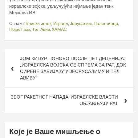
израелске војске, укључујући најмање један тенк
Меркава ИВ.
Ознаке:
Блиски исток
,
Израел
,
Јерусалим
,
Палестинци
,
Појас Газе
,
Тел Авив
,
ХАМАС
Кретање
ЈОМ КИПУР ПОНОВО ПОСЛЕ ПЕТ ДЕЦЕНИЈА:
чланка
„ИЗРАЕЛСКА ВОЈСКА СЕ СПРЕМА ЗА РАТ, ДОК
СИРЕНЕ ЗАВИЈАЈУ У ЈЕСРУСАЛИМУ И ТЕЛ
АВИВУ“
ЗБОГ РАКЕТНОГ НАПАДА, ИЗРАЕЛСКЕ ВЛАСТИ
ОБЈАВЉУЈУ РАТ
Које је Ваше мишљење о