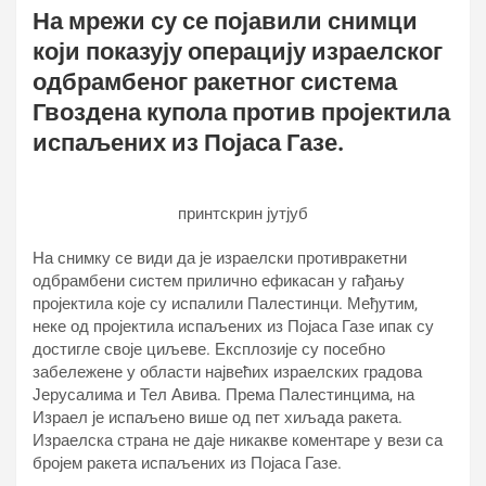
На мрежи су се појавили снимци
који показују операцију израелског
одбрамбеног ракетног система
Гвоздена купола против пројектила
испаљених из Појаса Газе.
принтскрин јутјуб
На снимку се види да је израелски противракетни
одбрамбени систем прилично ефикасан у гађању
пројектила које су испалили Палестинци. Међутим,
неке од пројектила испаљених из Појаса Газе ипак су
достигле своје циљеве. Експлозије су посебно
забележене у области највећих израелских градова
Јерусалима и Тел Авива. Према Палестинцима, на
Израел је испаљено више од пет хиљада ракета.
Израелска страна не даје никакве коментаре у вези са
бројем ракета испаљених из Појаса Газе.