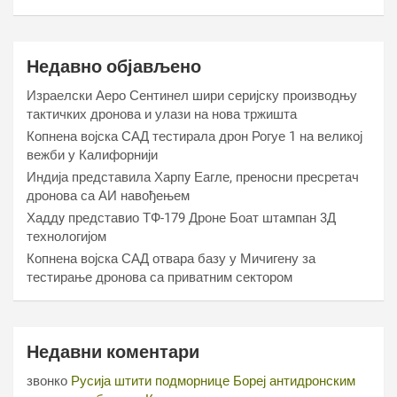
Недавно објављено
Израелски Аеро Сентинел шири серијску производњу
тактичких дронова и улази на нова тржишта
Копнена војска САД тестирала дрон Рогуе 1 на великој
вежби у Калифорнији
Индија представила Харпy Еагле, преносни пресретач
дронова са АИ навођењем
Хаддy представио ТФ-179 Дроне Боат штампан 3Д
технологијом
Копнена војска САД отвара базу у Мичигену за
тестирање дронова са приватним сектором
Недавни коментари
звонко
Русија штити подморнице Бореј антидронским