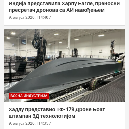
Индија представила Харпy Еагле, преносни
пресретач дронова са АИ навођењем
9. август 2026. | 14:40
ВОЈНА ИНДУСТРИЈА
Хаддy представио ТФ-179 Дроне Боат
штампан 3Д технологијом
9. август 2026. | 14:35