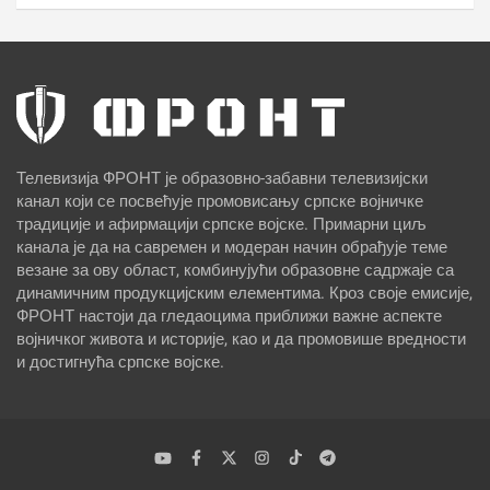
Телевизија ФРОНТ је образовно-забавни телевизијски
канал који се посвећује промовисању српске војничке
традиције и афирмацији српске војске. Примарни циљ
канала је да на савремен и модеран начин обрађује теме
везане за ову област, комбинујући образовне садржаје са
динамичним продукцијским елементима. Кроз своје емисије,
ФРОНТ настоји да гледаоцима приближи важне аспекте
војничког живота и историје, као и да промовише вредности
и достигнућа српске војске.