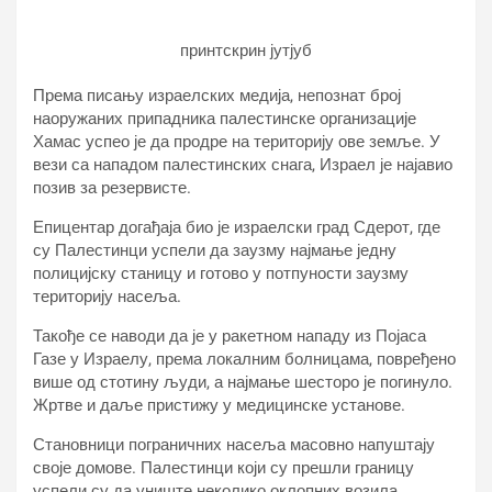
принтскрин јутјуб
Према писању израелских медија, непознат број
наоружаних припадника палестинске организације
Хамас успео је да продре на територију ове земље. У
вези са нападом палестинских снага, Израел је најавио
позив за резервисте.
Епицентар догађаја био је израелски град Сдерот, где
су Палестинци успели да заузму најмање једну
полицијску станицу и готово у потпуности заузму
територију насеља.
Такође се наводи да је у ракетном нападу из Појаса
Газе у Израелу, према локалним болницама, повређено
више од стотину људи, а најмање шесторо је погинуло.
Жртве и даље пристижу у медицинске установе.
Становници пограничних насеља масовно напуштају
своје домове. Палестинци који су прешли границу
успели су да униште неколико оклопних возила