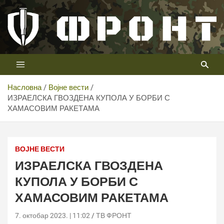
Скип
то
цонтент
Први војни канал у Србији
Телевизија ФРОНТ
Насловна
Војне вести
ИЗРАЕЛСКА ГВОЗДЕНА КУПОЛА У БОРБИ С
ХАМАСОВИМ РАКЕТАМА
ВОЈНЕ ВЕСТИ
ИЗРАЕЛСКА ГВОЗДЕНА
КУПОЛА У БОРБИ С
ХАМАСОВИМ РАКЕТАМА
7. октобар 2023. | 11:02
ТВ ФРОНТ