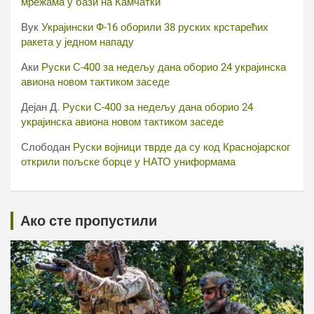
мрежама у бази на Камчатки
Вук
Украјински Ф-16 оборили 38 руских крстарећих
ракета у једном нападу
Аки
Руски С-400 за недељу дана оборио 24 украјинска
авиона новом тактиком заседе
Дејан Д.
Руски С-400 за недељу дана оборио 24
украјинска авиона новом тактиком заседе
Слободан
Руски војници тврде да су код Краснојарског
открили пољске борце у НАТО униформама
Ако сте пропустили