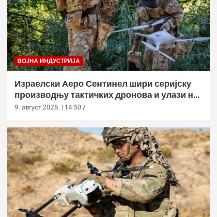
ВОЈНА ИНДУСТРИЈА
Израелски Аеро Сентинел шири серијску
производњу тактичких дронова и улази на
нова тржишта
9. август 2026. | 14:50