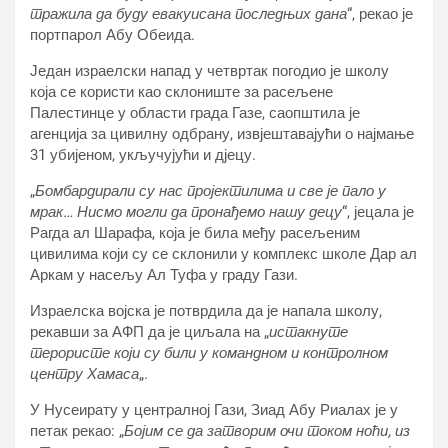
тражила да буду евакуисана последњих дана
“, рекао је
портпарол Абу Обеида.
Један израелски напад у четвртак погодио је школу
која се користи као склониште за расељене
Палестинце у области града Газе, саопштила је
агенција за цивилну одбрану, извјештавајући о најмање
31 убијеном, укључујући и дјецу.
„
Бомбардирали су нас пројектилима и све је пало у
мрак… Нисмо могли да пронађемо нашу децу
“, јецала је
Рагда ал Шарафа, која је била међу расељеним
цивилима који су се склонили у комплекс школе Дар ал
Аркам у насељу Ал Туфа у граду Гази.
Израелска војска је потврдила да је напала школу,
рекавши за АФП да је циљала на „
истакнуте
терористе који су били у командном и контролном
центру Хамаса
„.
У Нусеирату у централној Гази, Зиад Абу Риалах је у
петак рекао: „
Бојим се да затворим очи током ноћи, из