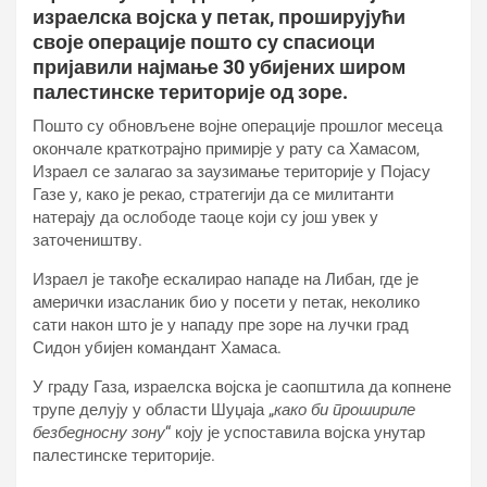
израелска војска у петак, проширујући
своје операције пошто су спасиоци
пријавили најмање 30 убијених широм
палестинске територије од зоре.
Пошто су обновљене војне операције прошлог месеца
окончале краткотрајно примирје у рату са Хамасом,
Израел се залагао за заузимање територије у Појасу
Газе у, како је рекао, стратегији да се милитанти
натерају да ослободе таоце који су још увек у
заточеништву.
Израел је такође ескалирао нападе на Либан, где је
амерички изасланик био у посети у петак, неколико
сати након што је у нападу пре зоре на лучки град
Сидон убијен командант Хамаса.
У граду Газа, израелска војска је саопштила да копнене
трупе делују у области Шуџаја „
како би прошириле
безбедносну зону
“ коју је успоставила војска унутар
палестинске територије.