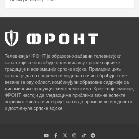
Телевизија ФРОНТ је образовно-забавни телевизијски
канал који се посвећује промовисању српске војничке
традиције и афирмацији српске војске. Примарни циљ
канала је да на савремен и модеран начин обрађује теме
везане за ову област, комбинујући образовне садржаје са
динамичним продукцијским елементима. Кроз своје емисије,
ФРОНТ настоји да гледаоцима приближи важне аспекте
војничког живота и историје, као и да промовише вредности
и достигнућа српске војске.