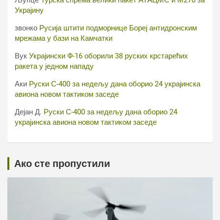
Љупце
Турска спрема велики пакет АТАЦМС и М270 за
Украјину
звонко
Русија штити подморнице Бореј антидронским
мрежама у бази на Камчатки
Вук
Украјински Ф-16 оборили 38 руских крстарећих
ракета у једном нападу
Аки
Руски С-400 за недељу дана оборио 24 украјинска
авиона новом тактиком заседе
Дејан Д.
Руски С-400 за недељу дана оборио 24
украјинска авиона новом тактиком заседе
Ако сте пропустили