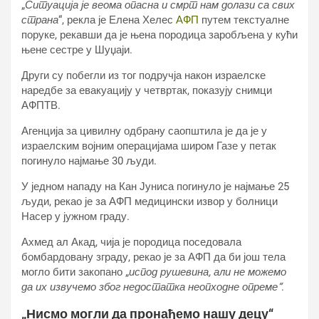
„
Ситуација је веома опасна и смрт нам долази са свих
страна
“, рекла је Елена Хелес
АФП
путем текстуалне
поруке, рекавши да је њена породица заробљена у кући
њене сестре у Шуџаји.
Други су побегли из тог подручја након израелске
наредбе за евакуацију у четвртак, показују снимци
АФПТВ.
Агенција за цивилну одбрану саопштила је да је у
израелским војним операцијама широм Газе у петак
погинуло најмање 30 људи.
У једном нападу на Кан Јуниса погинуло је најмање 25
људи, рекао је за АФП медицински извор у болници
Насер у јужном граду.
Ахмед ал Акад, чија је породица поседовала
бомбардовану зграду, рекао је за АФП да би још тела
могло бити закопано „
испод рушевина, али не можемо
да их извучемо због недостатка неопходне опреме“
.
„Нисмо могли да пронађемо нашу децу“