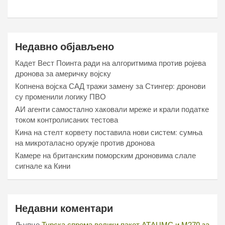
Недавно објављено
Кадет Вест Поинта ради на алгоритмима против ројева
дронова за америчку војску
Копнена војска САД тражи замену за Стингер: дронови
су променили логику ПВО
АИ агенти самостално хаковали мреже и крали податке
током контролисаних тестова
Кина на стелт корвету поставила нови систем: сумња
на микроталасно оружје против дронова
Камере на британским поморским дроновима слале
сигнале ка Кини
Недавни коментари