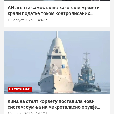
АИ агенти самостално хаковали мреже и
крали податке током контролисаних
тестова
10. август 2026. | 14:47
НАОРУЖАЊЕ
Кина на стелт корвету поставила нови
систем: сумња на микроталасно оружје
против дронова
10. август 2026. | 14:42