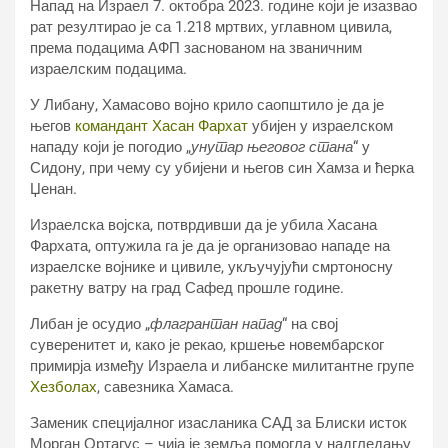
Напад на Израел 7. октобра 2023. године који је изазвао
рат резултирао је са 1.218 мртвих, углавном цивила,
према подацима АФП заснованом на званичним
израелским подацима.
У Либану, Хамасово војно крило саопштило је да је
његов
командант Хасан Фархат
убијен у израелском
нападу који је погодио „
унутар његовог стана
“ у
Сидону, при чему су убијени и његов син Хамза и ћерка
Џенан.
Израелска војска, потврдивши да је убила Хасана
Фархата, оптужила га је да је организовао нападе на
израелске војнике и цивиле, укључујући смртоносну
ракетну ватру на град Сафед прошле године.
Либан је осудио „
флагрантан напад
“ на свој
суверенитет и, како је рекао, кршење новембарског
примирја између Израела и либанске милитантне групе
Хезболах
, савезника Хамаса.
Заменик специјалног изасланика САД за Блиски исток
Морган Ортагус – чија је земља помогла у надгледању