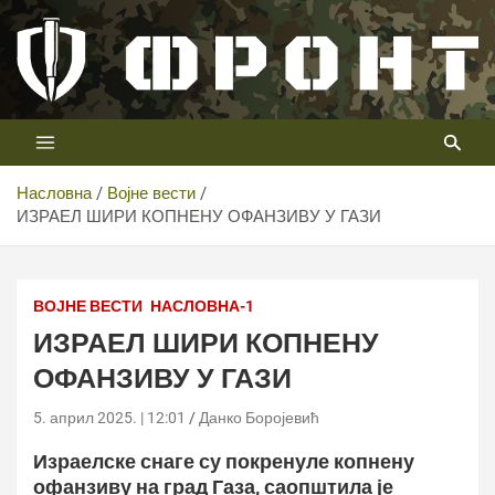
Скип
то
цонтент
Први војни канал у Србији
Телевизија ФРОНТ
Насловна
Војне вести
ИЗРАЕЛ ШИРИ КОПНЕНУ ОФАНЗИВУ У ГАЗИ
ВОЈНЕ ВЕСТИ
НАСЛОВНА-1
ИЗРАЕЛ ШИРИ КОПНЕНУ
ОФАНЗИВУ У ГАЗИ
5. април 2025. | 12:01
Данко Боројевић
Израелске снаге су покренуле копнену
офанзиву на град Газа, саопштила је