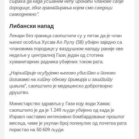
страха да када устанем нећу пронаћи чланове своје
породице, због гранатирања којем смо сведоци
свакодневно“
.
Либански напад
Лекари без граница саопштили су у петак да је члан
њеног особља Хусам Ал Лулу (58) убијен заједно са
члановима породице у ваздушном нападу раније ове
недеље у централној Гази, један од стотина
хуманитарних радника убијених током рата.
„Најоштрије осуђујемо његово убиство и поново
позивамо на хитну обнову примирја и заштиту
цивила
“, саопштило је медицинско добротворно
друштво.
Министарство здравља у Гази коју води Хамас
саопштило је да је 1.249 људи убијено од када је
Израел наставио интензивно бомбардовање прошлог
месеца, чиме је укупан број погинулих од почетка рата
порастао на 50.609 људи.