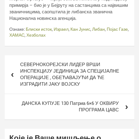
примирја – био је у Бејруту на састанцима са највишим
званичницима, саопштила је либанска званична
Национална новинска агенција.
Ознаке:
Блиски исток
,
Израел
,
Кан Јунис
,
Либан
,
Појас Газе
,
ХАМАС
,
Хезболах
Кретање
СЕВЕРНОКОРЕЈСКИ ЛИДЕР ВРШИ
чланка
ИНСПЕКЦИЈУ ЈЕДИНИЦА ЗА СПЕЦИЈАЛНЕ
ОПЕРАЦИЈЕ , ОБЕЋАВАЈУЋИ ДА ЋЕ
ИЗГРАДИТИ ЈАКУ ВОЈСКУ
ДАНСКА КУПУЈЕ 130 Патриа 6×6 У ОКВИРУ
ПРОГРАМА ЦАВС
Које је Ваше мишљење о