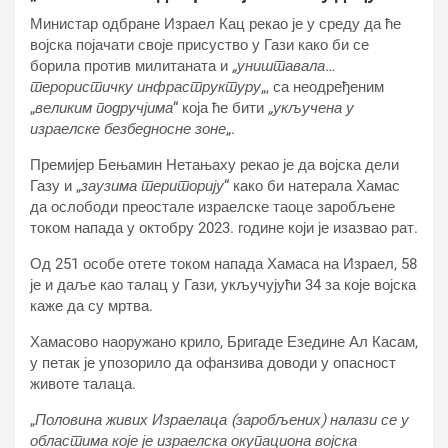
Министар одбране Израел Кац рекао је у среду да ће
војска појачати своје присуство у Гази како би се
борила против милитаната и
„уништавала…
терористичку инфраструктуру
„, са неодређеним
„
великим подручјима
“ која ће бити
„укључена у
израелске безбедносне зоне
„.
Премијер Бењамин Нетањаху рекао је да војска дели
Газу и „
заузима територију
“ како би натерала Хамас
да ослободи преостале израелске таоце заробљене
током напада у октобру 2023. године који је изазвао рат.
Од 251 особе отете током напада Хамаса на Израел, 58
је и даље као талац у Гази, укључујући 34 за које војска
каже да су мртва.
Хамасово наоружано крило, Бригаде Езедине Ал Касам,
у петак је упозорило да офанзива доводи у опасност
животе талаца.
„
Половина живих Израелаца (заробљених) налази се у
областима које је израелска окупациона војска