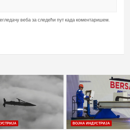
регледачу веба за следећи пут када коментаришем.
ДУСТРИЈА
ВОЈНА ИНДУСТРИЈА