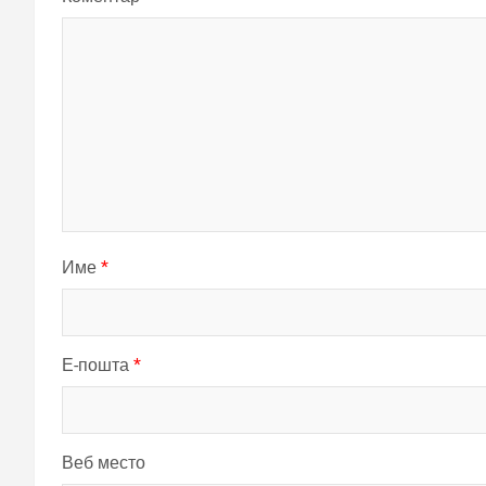
Име
*
Е-пошта
*
Веб место