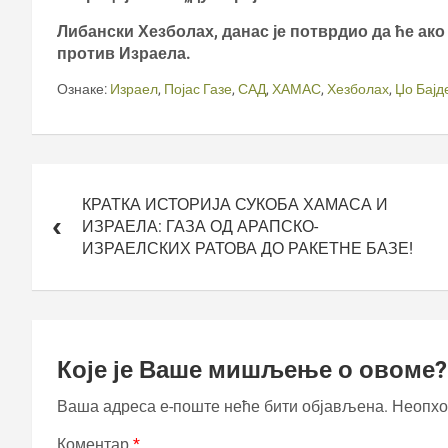
Либански Хезболах, данас је потврдио да ће ако
против Израела.
Ознаке:
Израел
,
Појас Газе
,
САД
,
ХАМАС
,
Хезболах
,
Џо Бајд
Кретање
чланка
КРАТКА ИСТОРИЈА СУКОБА ХАМАСА И
ИЗРАЕЛА: ГАЗА ОД АРАПСКО-
ИЗРАЕЛСКИХ РАТОВА ДО РАКЕТНЕ БАЗЕ!
Које је Ваше мишљење о овоме?
Ваша адреса е-поште неће бити објављена.
Неопхо
Коментар
*