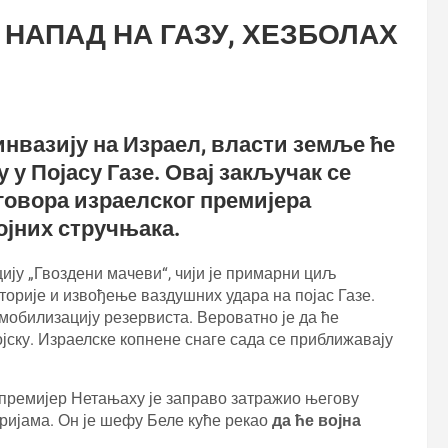
 НАПАД НА ГАЗУ, ХЕЗБОЛАХ
нвазију на Израел, власти земље ће
 у Појасу Газе. Овај закључак се
говора израелског премијера
јних стручњака.
ију „Гвоздени мачеви“, чији је примарни циљ
орије и извођење ваздушних удара на појас Газе.
мобилизацију резервиста. Вероватно је да ће
јску. Израелске копнене снаге сада се приближавају
 премијер Нетањаху је заправо затражио његову
оријама. Он је шефу Беле куће рекао
да ће војна