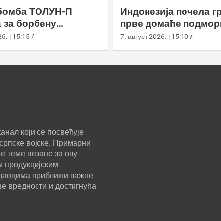
бомба ТОЛУН-П
Индонезија почела г
 за борбену
прве домаће подмор
у
класе Сцорпèне
6. | 15:15
7. август 2026. | 15:10
анал који се посвећује
српске војске. Примарни
е теме везане за ову
м продукцијским
ледаоцима приближи важне
ше вредности и достигнућа