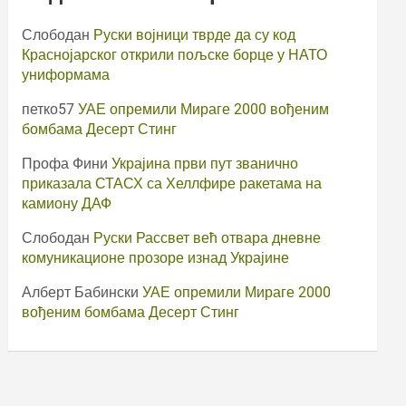
Слободан
Руски војници тврде да су код
Краснојарског открили пољске борце у НАТО
униформама
петко57
УАЕ опремили Мираге 2000 вођеним
бомбама Десерт Стинг
Профа Фини
Украјина први пут званично
приказала СТАСХ са Хеллфире ракетама на
камиону ДАФ
Слободан
Руски Рассвет већ отвара дневне
комуникационе прозоре изнад Украјине
Алберт Бабински
УАЕ опремили Мираге 2000
вођеним бомбама Десерт Стинг