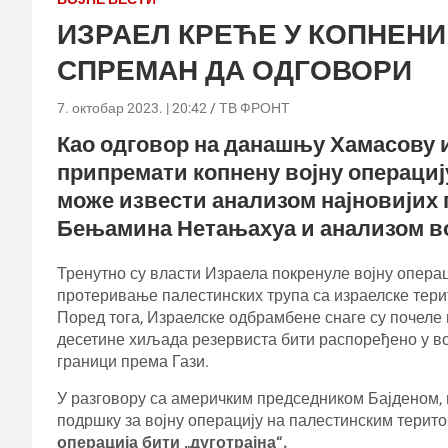
ИЗРАЕЛ КРЕЋЕ У КОПНЕНИ
СПРЕМАН ДА ОДГОВОРИ
7. октобар 2023. | 20:42
ТВ ФРОНТ
Као одговор на данашњу Хамасову и
припремати копнену војну операцију
може извести анализом најновијих 
Бењамина Нетањахуа и анализом во
Тренутно су власти Израела покренуле војну операц
протеривање палестинских трупа са израелске терит
Поред тога, Израелске одбрамбене снаге су почеле 
десетине хиљада резервиста бити распоређено у во
граници према Гази.
У разговору са америчким председником Бајденом,
подршку за војну операцију на палестинским терит
операција бити „дуготрајна“.