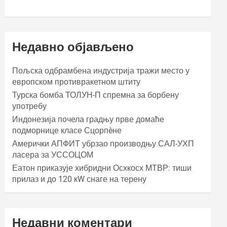
Недавно објављено
Пољска одбрамбена индустрија тражи место у
европском противракетном штиту
Турска бомба ТОЛУН-П спремна за борбену
употребу
Индонезија почела градњу прве домаће
подморнице класе Сцорпèне
Амерички АПФИТ убрзао производњу САЛ-УХП
ласера за УССОЦОМ
Еатон приказује хибридни Осхкосх МТВР: тиши
прилаз и до 120 кW снаге на терену
Недавни коментари