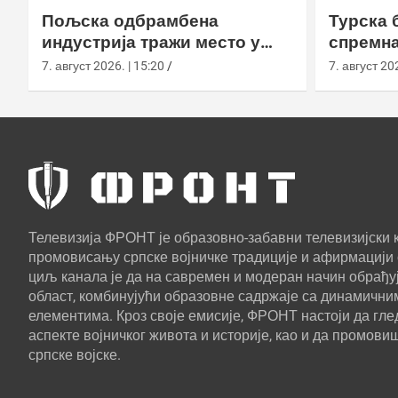
Пољска одбрамбена
Турска 
индустрија тражи место у
спремна
европском противракетном
употреб
7. август 2026. | 15:20
7. август 202
штиту
Телевизија ФРОНТ је образовно-забавни телевизијски к
промовисању српске војничке традиције и афирмацији 
циљ канала је да на савремен и модеран начин обрађуј
област, комбинујући образовне садржаје са динамични
елементима. Кроз своје емисије, ФРОНТ настоји да г
аспекте војничког живота и историје, као и да промови
српске војске.