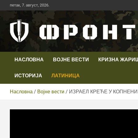
Скип
петак, 7. август, 2026.
то
цонтент
Први војни канал у Србији
Телевизија ФРОНТ
НАСЛОВНА
ВОЈНЕ ВЕСТИ
КРИЗНА ЖАРИ
ИСТОРИЈА
ЛАТИНИЦА
Насловна
Војне вести
ИЗРАЕЛ КРЕЋЕ У КОПНЕНИ