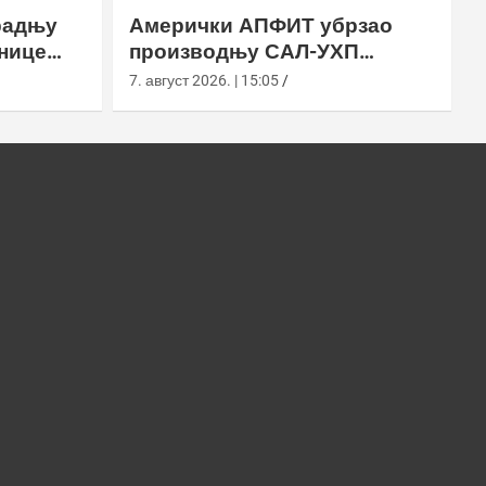
радњу
Амерички АПФИТ убрзао
нице
производњу САЛ-УХП
ласера за УССОЦОМ
7. август 2026. | 15:05