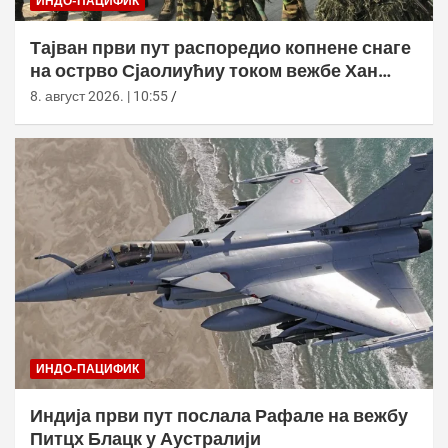
ИНДО-ПАЦИФИК
Тајван први пут распоредио копнене снаге
на острво Сјаолиућиу током вежбе Хан
Куанг 42
8. август 2026. | 10:55
ИНДО-ПАЦИФИК
Индија први пут послала Рафале на вежбу
Питцх Блацк у Аустралији