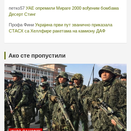
петко57
УАЕ опремили Мираге 2000 вођеним бомбама
Десерт Стинг
Профа Фини
Украјина први пут званично приказала
СТАСХ са Хеллфире ракетама на камиону ДАФ
Ако сте пропустили