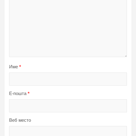
Име
*
Е-пошта
*
Веб место