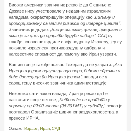
Високи амерички званичник рекао је да Сједињене
Државе нису учествовале у недавним израелским
нападима, окарактеришући операцију као „
циљану и
пропорционалну са малим ризиком од повреде цивила“
.
Званичник је додао: „
Био је опсежан, циљан, прецизан и
имао је за циљ да одврати будуће нападе“
. САД су
такође поново потврдиле своју подршку Израелу, јер су
појачале израелску противваздушну одбрану и
наговестиле спремност да помогну ако Иран узврати.
Вашингтон је такође позвао Техеран да не узврати. „
Ако
Иран још једном одлучи да одговори, бићемо спремни и
биће последица по Иран још једном“
, наводи се у
саопштењу високих званичника администрације.
Неколико сати након напада, Иран је рекао да ће
наставити своје летове, „
Летови ће се вратити у
нормалу од 09:00 часова (05:30 ГМТ) у суботу,
” рекао је
портпарол Организације цивилног ваздухопловства, а
преноси ИРНА.
Ознаке:
Израел
,
Иран
,
САД