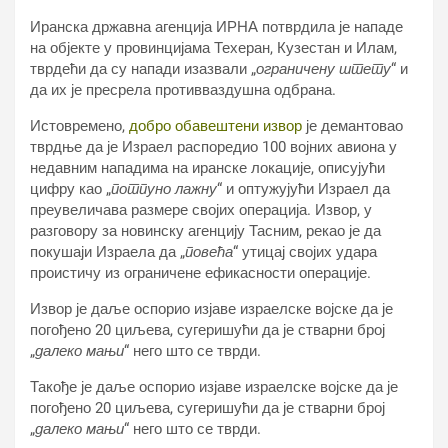
Иранска државна агенција ИРНА потврдила је нападе
на објекте у провинцијама Техеран, Кузестан и Илам,
тврдећи да су напади изазвали „
ограничену штету
“ и
да их је пресрела противваздушна одбрана.
Истовремено,
добро обавештени извор
је демантовао
тврдње да је Израел распоредио 100 војних авиона у
недавним нападима на иранске локације, описујући
цифру као „
потпуно лажну
“ и оптужујући Израел да
преувеличава размере својих операција. Извор, у
разговору за новинску агенцију Тасним, рекао је да
покушаји Израела да „
повећа
“ утицај својих удара
проистичу из ограничене ефикасности операције.
Извор је даље оспорио изјаве израелске војске да је
погођено 20 циљева, сугеришући да је стварни број
„
далеко мањи
“ него што се тврди.
Такође је даље оспорио изјаве израелске војске да је
погођено 20 циљева, сугеришући да је стварни број
„
далеко мањи
“ него што се тврди.