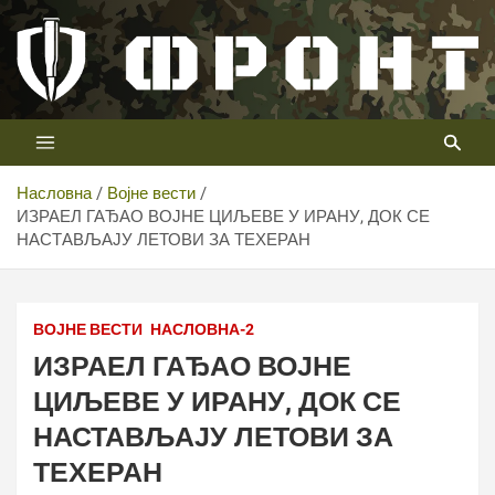
Скип
то
цонтент
Први војни канал у Србији
Телевизија ФРОНТ
Насловна
Војне вести
ИЗРАЕЛ ГАЂАО ВОЈНЕ ЦИЉЕВЕ У ИРАНУ, ДОК СЕ
НАСТАВЉАЈУ ЛЕТОВИ ЗА ТЕХЕРАН
ВОЈНЕ ВЕСТИ
НАСЛОВНА-2
ИЗРАЕЛ ГАЂАО ВОЈНЕ
ЦИЉЕВЕ У ИРАНУ, ДОК СЕ
НАСТАВЉАЈУ ЛЕТОВИ ЗА
ТЕХЕРАН