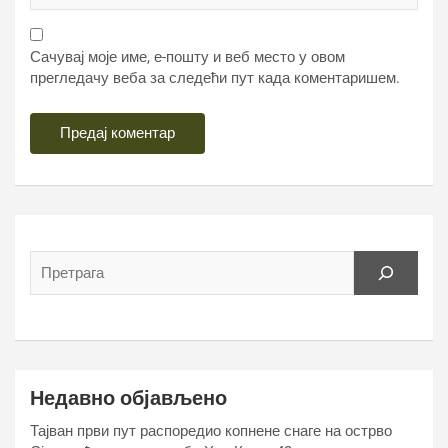
Сачувај моје име, е-пошту и веб место у овом
прегледачу веба за следећи пут када коментаришем.
Недавно објављено
Тајван први пут распоредио копнене снаге на острво