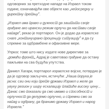
одговорних за претходне нападе на Израел током
године, означавајући ове објекте као „
непосредну и
директну претњу
“.
„
Израел има право и дужност да заштити своје
грађане ако ирански режим одлучи да настави своје
нападе
“, рекао је портпарол. Он је додао да израелске
снаге „
континуирано процењују ситуацију
“ и да су
спремне за одбрамбене и офанзивне мере.
Упркос томе што нису издате нове директиве за
„
домаћи фронт
„, Адрај је саветовао грађане да остану
пажљиви на сва будућа упутства.
Даниел Хагари, портпарол израелске војске, потврдио је
да је одговор закључен, истичући: „
Наша порука је
јасна: сви они који прете држави Израел и желе да
увуку регион у ширу ескалацију платиће високу цену…
Данас смо показали да смо имамо и способност и
одлучност да делујемо одлучно, и спремни смо за
напад и одбрану, да бранимо државу Израел и народ
Израела.”