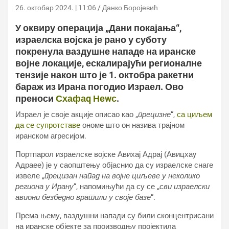
26. октобар 2024. | 11:06
Данко Боројевић
У оквиру операција „Дани покајања“,
израелска војска је рано у суботу
покренула ваздушне нападе на иранске
војне локације, ескалирајући регионалне
тензије након што је 1. октобра ракетни
бараж из Ирана погодио Израел. Ово
преноси
Схафаq Неwс
.
Израел је своје акције описао као „
прецизне
“,
са циљем
да се супротставе
ономе што он назива трајном
иранском агресијом.
Портпарол израелске војске Авихај Адрај (Авицхаy
Адраее) је у саопштењу објаснио да су израелске снаге
извеле „
прецизан напад на војне циљеве у неколико
региона у Ирану
“, напомињући да су се „
сви израелски
авиони безбедно вратили у своје базе
“.
Према њему, ваздушни напади су били сконцентрисани
на иранске објекте за производњу пројектила