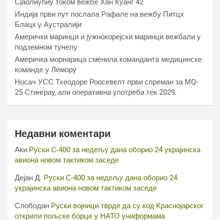
Сјаолиућиу током вежбе Хан Куанг 42
Индија први пут послала Рафале на вежбу Питцх
Блацк у Аустралији
Амерички маринци и јужнокорејски маринци вежбали у
подземном тунелу
Америчка морнарица сменила команданта медицинске
команде у Лемору
Носач УСС Тхеодоре Роосевелт први спреман за МQ-
25 Стинграy, али оперативна употреба тек 2029.
Недавни коментари
Аки
Руски С-400 за недељу дана оборио 24 украјинска
авиона новом тактиком заседе
Дејан Д.
Руски С-400 за недељу дана оборио 24
украјинска авиона новом тактиком заседе
Слободан
Руски војници тврде да су код Краснојарског
открили пољске борце у НАТО униформама