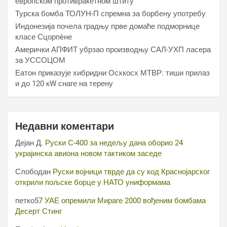
европском противракетном штиту
Турска бомба ТОЛУН-П спремна за борбену употребу
Индонезија почела градњу прве домаће подморнице
класе Сцорпèне
Амерички АПФИТ убрзао производњу САЛ-УХП ласера
за УССОЦОМ
Еатон приказује хибридни Осхкосх МТВР: тиши прилаз
и до 120 кW снаге на терену
Недавни коментари
Дејан Д.
Руски С-400 за недељу дана оборио 24
украјинска авиона новом тактиком заседе
Слободан
Руски војници тврде да су код Краснојарског
открили пољске борце у НАТО униформама
петко57
УАЕ опремили Мираге 2000 вођеним бомбама
Десерт Стинг