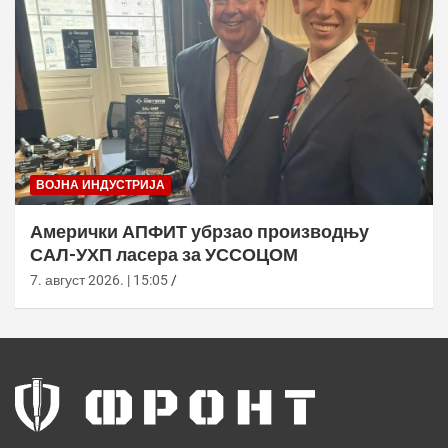
ВОЈНА ИНДУСТРИЈА
Амерички АПФИТ убрзао производњу
САЛ-УХП ласера за УССОЦОМ
7. август 2026. | 15:05