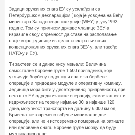
Задаци оружаних снага ЕУ су усклађени са
Петербуршком декларацијом ( која је усвојена на Већу
министара Западноевропске уније (WЕУ) у јуну1992.
године. Том су приликом државе чланице ЗЕУ-а
изразиле своју спремност да ставе на располагање
своје војне јединице из целог спектра њихових
конвенционалних оружаних снага ЗЕУ-у, али такође
НАТО-у и ЕУ).
Ти захтеви се и данас нису мењали: Величина
самосталне борбене групе 1.500 припадника, које
укључује борбену подршку и снаге за борбене
операције и придодане модуле и оперативну команду.
Јединица мора бити у десетодневној приправности, пре
него што ЕУ одреди изакаже операцију, самосталност и
издржљивост на терену најмање 30, а највише 120
дана, могућност транспорта на даљину 6.000 км од
Брисела. истовремено вођење минимално две
операције, али не и истовремено померања на ратиште
или деловање снага. Борбене групе морају да буду
мултинационалне.