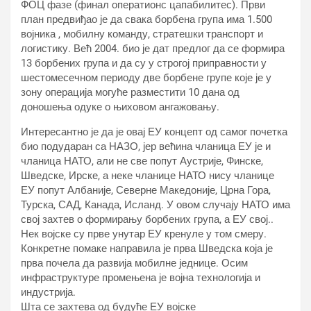
ФОЦ фазе (финал оператионс цапабилитес). Први
план предвиђао је да свака борбена група има 1.500
војника , мобилну команду, стратешки транспорт и
логистику. Већ 2004. био је дат предлог да се формира
13 борбених група и да су у строгој приправности у
шестомесечном периоду две борбене групе које је у
зону операција могуће разместити 10 дана од
доношења одуке о њиховом ангажовању.
Интересантно је да је овај ЕУ концепт од самог почетка
био подударан са НАЗО, јер већина чланица ЕУ је и
чланица НАТО, али не све попут Аустрије, Финске,
Шведске, Ирске, а неке чланице НАТО нису чланице
ЕУ попут Албаније, Северне Македоније, Црна Гора,
Турска, САД, Канада, Исланд. У овом случају НАТО има
свој захтев о формирању борбених група, а ЕУ свој..
Нек војске су прве унутар ЕУ кренуле у том смеру.
Конкретне помаке направила је прва Шведска која је
прва почела да развија мобилне једнице. Осим
инфраструктуре промењена је војна технологија и
индустрија.
Шта се захтева од будуће ЕУ војске