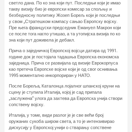
светло дана. По ко зна који пут. Последњи који је имао
такву визију био је европски комесар за спољњу и
безбедносну политику Жозеп Борељ који је последњи
у свом „Стратешком компасу сањао Европску војску.
Пре њега француски председник Емануел Макрон који
се после тога нагло утишао, а та утопијска визија по ко
зна који пут доживела је дебакл.
Прича о заједничкој Европској војсци датира од 1991.
године док је постојала тадашња Европска економска
заједница. Прича се развијала од визије Еврокорпуса
као претеча Европске војске који је од свог оснивања
1995 моментално инкорпориран у НАТО.
После Бореља, Каталонца лојалног шпанској круни на
сцену је ступила Италија, којој је сад припала
„заслужена“ улога да захтева да Европска унија створи
сопствену војску.
Италија, у томе, види разлог је је све већи број
оружаних сукоба широм света, а то је интензивирао
дискусију у Европској унији о стварању сопствене