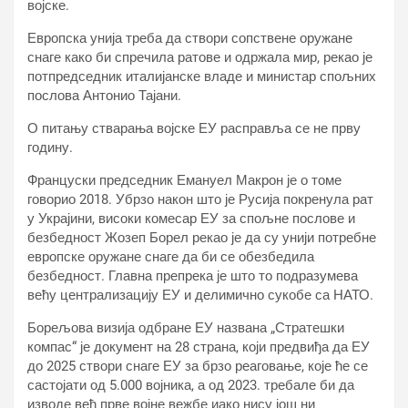
војске.
Европска унија треба да створи сопствене оружане
снаге како би спречила ратове и одржала мир, рекао је
потпредседник италијанске владе и министар спољних
послова Антонио Тајани.
О питању стварања војске ЕУ расправља се не прву
годину.
Француски председник Емануел Макрон је о томе
говорио 2018. Убрзо након што је Русија покренула рат
у Украјини, високи комесар ЕУ за спољне послове и
безбедност Жозеп Борел рекао је да су унији потребне
европске оружане снаге да би се обезбедила
безбедност. Главна препрека је што то подразумева
већу централизацију ЕУ и делимично сукобе са НАТО.
Борељова визија одбране ЕУ названа „Стратешки
компас“ је документ на 28 страна, који предвиђа да ЕУ
до 2025 створи снаге ЕУ за брзо реаговање, које ће се
састојати од 5.000 војника, а од 2023. требале би да
изводе већ прве војне вежбе иако нису још ни