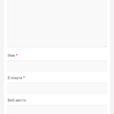
Име
*
Е-пошта
*
Веб место