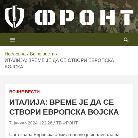
Скип
то
цонтент
Први војни канал у Србији
Телевизија ФРОНТ
Насловна
Војне вести
ИТАЛИЈА: ВРЕМЕ ЈЕ ДА СЕ СТВОРИ ЕВРОПСКА
ВОЈСКА
ВОЈНЕ ВЕСТИ
ИТАЛИЈА: ВРЕМЕ ЈЕ ДА СЕ
СТВОРИ ЕВРОПСКА ВОЈСКА
7. јануар 2024. | 22:26
ТВ ФРОНТ
Сага звана Европска армија поново је испливала на