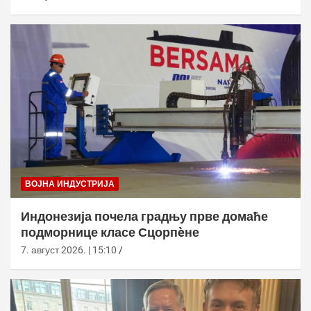
ВОЈНА ИНДУСТРИЈА
Индонезија почела градњу прве домаће
подморнице класе Сцорпèне
7. август 2026. | 15:10