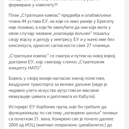
формиране у комплету?!
План „Стратешки компас“ предвиђа и олабављење
члана 44 устава ЕУ, на који се нико раније у Бриселу
није позивао, а који ће омогућити да они који желе у
овом случају названи „коалиција вољних“ пошаљу
своју војску и делују у инетресу ЕУ и у њено име без
консензуса, односно сагласности свих 27 чланица.
„Стратешки компас“ се сматра и путем ка новој војној
доктрини ЕУ, коју сматрају слично „Стратешком
концепту НАТО“.
Борељ у својој визији нагласио значај логистике,
ваздушног транспорта за велике даљине (овде је
недавно узето искуство аугустовске масовне
евакуације цивила и дипломата из Кабула).
Историјат ЕУ борбених група, које би требале да
функционишау по систему „затворене шкоље“ почиње
са почетком 21. века. Конкрено све је почело далеке
2005 од ИОЦ (инитиал оператионс цапабилитес) до