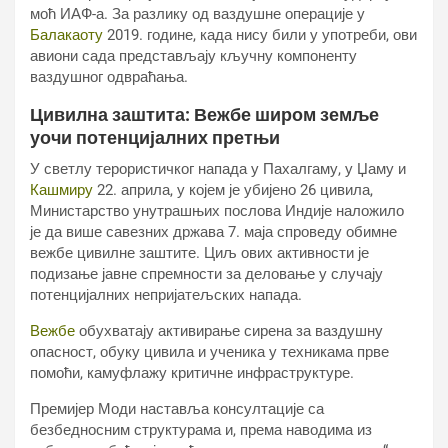
моћ ИАФ-а. За разлику од ваздушне операције у
Балакаоту
2019. године, када нису били у употреби, ови
авиони сада представљају кључну компоненту
ваздушног одвраћања.
Цивилна заштита: Вежбе широм земље
уочи потенцијалних претњи
У светлу терористичког напада у Пахалгаму, у Џаму и
Кашмиру
22. априла, у којем је убијено 26 цивила,
Министарство унутрашњих послова Индије наложило
је да више савезних држава 7. маја спроведу обимне
вежбе цивилне заштите. Циљ ових активности је
подизање јавне спремности за деловање у случају
потенцијалних непријатељских напада.
Вежбе
обухватају активирање сирена за ваздушну
опасност, обуку цивила и ученика у техникама прве
помоћи, камуфлажу критичне инфраструктуре.
Премијер Моди наставља консултације са
безбедносним структурама и, према наводима из