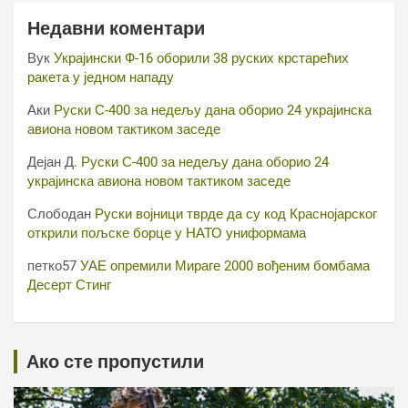
Недавни коментари
Вук
Украјински Ф-16 оборили 38 руских крстарећих
ракета у једном нападу
Аки
Руски С-400 за недељу дана оборио 24 украјинска
авиона новом тактиком заседе
Дејан Д.
Руски С-400 за недељу дана оборио 24
украјинска авиона новом тактиком заседе
Слободан
Руски војници тврде да су код Краснојарског
открили пољске борце у НАТО униформама
петко57
УАЕ опремили Мираге 2000 вођеним бомбама
Десерт Стинг
Ако сте пропустили