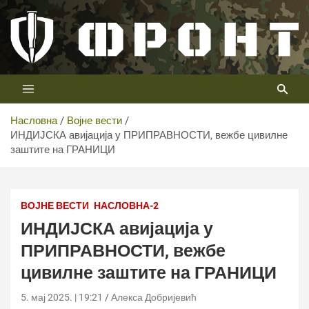
Скип
то
цонтент
Први војни канал у Србији
Телевизија ФРОНТ
Насловна
Војне вести
ИНДИЈСКА авијација у ПРИПРАВНОСТИ, вежбе цивилне
заштите на ГРАНИЦИ
Defence/French Navy/Copyright Dassault Aviation 2025
ВОЈНЕ ВЕСТИ
НАСЛОВНА-2
ИНДИЈСКА авијација у
ПРИПРАВНОСТИ, вежбе
цивилне заштите на ГРАНИЦИ
5. мај 2025. | 19:21
Алекса Добријевић