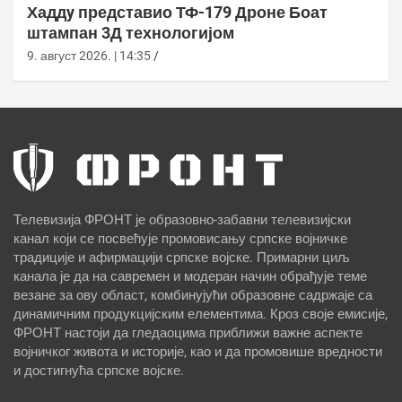
Хаддy представио ТФ-179 Дроне Боат
штампан 3Д технологијом
9. август 2026. | 14:35
Телевизија ФРОНТ је образовно-забавни телевизијски
канал који се посвећује промовисању српске војничке
традиције и афирмацији српске војске. Примарни циљ
канала је да на савремен и модеран начин обрађује теме
везане за ову област, комбинујући образовне садржаје са
динамичним продукцијским елементима. Кроз своје емисије,
ФРОНТ настоји да гледаоцима приближи важне аспекте
војничког живота и историје, као и да промовише вредности
и достигнућа српске војске.