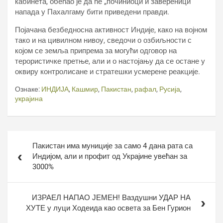
кабинета, обећао је да ће „починиоци и завереници“
напада у Пахалгаму бити приведени правди.
Појачана безбедносна активност Индије, како на војном
тако и на цивилном нивоу, сведочи о озбиљности с
којом се земља припрема за могући одговор на
терористичке претње, али и о настојању да се остане у
оквиру контролисане и стратешки усмерене реакције.
Ознаке:
ИНДИЈА
,
Кашмир
,
Пакистан
,
рафал
,
Русија
,
украјина
Кретање
Пакистан има муниције за само 4 дана рата са
чланка
Индијом, али и профит од Украјине увећан за
3000%
ИЗРАЕЛ НАПАО ЈЕМЕН! Ваздушни УДАР НА
ХУТЕ у луци Ходеида као освета за Бен Гурион