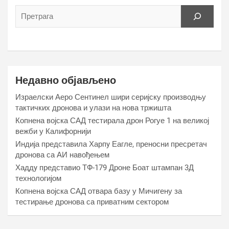
Недавно објављено
Израелски Аеро Сентинел шири серијску производњу
тактичких дронова и улази на нова тржишта
Копнена војска САД тестирала дрон Рогуе 1 на великој
вежби у Калифорнији
Индија представила Харпy Еагле, преносни пресретач
дронова са АИ навођењем
Хаддy представио ТФ-179 Дроне Боат штампан 3Д
технологијом
Копнена војска САД отвара базу у Мичигену за
тестирање дронова са приватним сектором