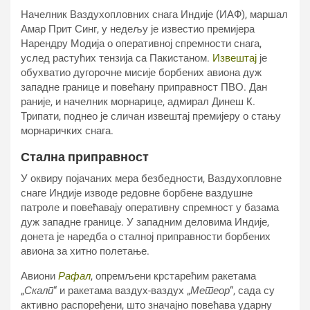
Начелник Ваздухопловних снага Индије (ИАФ), маршал
Амар Прит Синг, у недељу је известио премијера
Нарендру Модија о оперативној спремности снага,
услед растућих тензија са Пакистаном.
Извештај
је
обухватио дугорочне мисије борбених авиона дуж
западне границе и повећану приправност ПВО. Дан
раније, и начелник морнарице, адмирал Динеш К.
Трипати, поднео је сличан извештај премијеру о стању
морнаричких снага.
Стална приправност
У оквиру појачаних мера безбедности, Ваздухопловне
снаге Индије изводе редовне борбене ваздушне
патроле и повећавају оперативну спремност у базама
дуж западне границе. У западним деловима Индије,
донета је наредба о сталној приправности борбених
авиона за хитно полетање.
Авиони
Рафал
, опремљени крстарећим ракетама
„
Скалп
“ и ракетама ваздух-ваздух „
Метеор
“, сада су
активно распоређени, што значајно повећава ударну