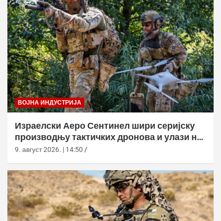
ВОЈНА ИНДУСТРИЈА
Израелски Аеро Сентинел шири серијску
производњу тактичких дронова и улази на
нова тржишта
9. август 2026. | 14:50